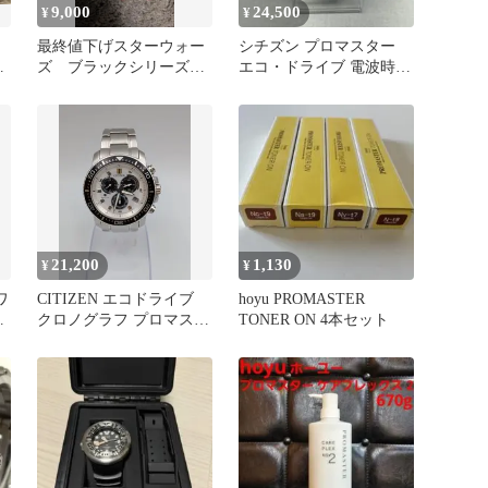
9,000
24,500
¥
¥
最終値下げスターウォー
シチズン プロマスター
ッ
ズ ブラックシリーズ
エコ・ドライブ 電波時計
マスタープロクーン 2
チタン PMD56-2862
パック版
21,200
1,130
¥
¥
ワ
CITIZEN エコドライブ
hoyu PROMASTER
ッ
クロノグラフ プロマスタ
TONER ON 4本セット
ー腕時計