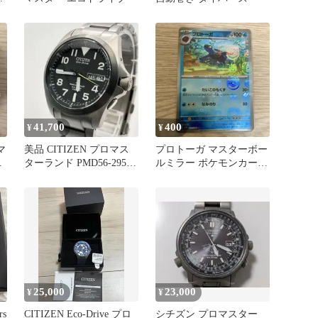
41,700
400
¥
¥
マ
美品 CITIZEN プロマス
プロトーガ マスターボー
バ
ターランド PMD56-2952
ルミラー ポケモンカード
電波ソーラー
ポケカ
25,000
23,000
¥
¥
rs
CITIZEN Eco-Drive プロ
シチズン プロマスター