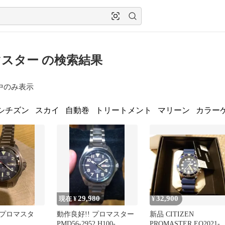
スター の検索結果
中のみ表示
シチズン
スカイ
自動巻
トリートメント
マリーン
カラー
29,980
32,900
現在 ¥
¥
プロマスタ
動作良好!! プロマスター
新品 CITIZEN
PMD56-2952 H100-
PROMASTER EO2021-