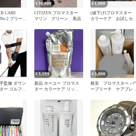
36,000
1,000
¥
¥
R CARE
CITIZEN プロマスター
(値下げ)プロマスター
1 No.2 ブリーチ
マリン グリーン 美品
カラーケア お試しセ
ト 10枚(100ml&100g)
3,199
3,800
¥
¥
手監修 ダウン
新品 ホーユー プロマス
格安 プロマスター パ
ター ゴルフ練
ター カラーケア リッチ
ーブリーチ ケアプレ
 矯正 スイン
トリートメント 詰替
クスセット
1000g