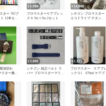
1,980
14,900
¥
¥
ター 765プ
プロマスターケアプレッ
シチズン プロマスター
ト 12本セッ
クス No.1 No.2セット
エコドライブ チタン ダ
イバーズ 200m ソーラ
3,800
2,373
¥
¥
電池切れ
シチズン 純正ベルト ラ
プロマスター ケアプ
ロマスター腕時
バー プロマスターマリン
ックス1 670ml ケアプ
付属 ネイビー
ックス2 670g