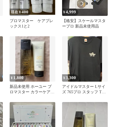
400
4,999
現在 ¥
¥
プロマスター ケアプレ
【格安】スケールマスタ
ックス1と2
ープロ 新品未使用品
1,800
3,300
¥
¥
新品未使用 ホーユー プ
アイドルマスター Lサイ
ロマスター カラーケア
ズ 765プロ スタッフ Tシ
シャンプー トリートメン
ャツ アイマス ナムコ
トセット