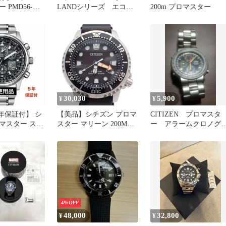
 PMD56-
LANDシリーズ エコド
200m プロマスター
ーラー電波
ライブ 電波時計 クロノ
グラフ
30,030
5,900
¥
¥
年保証付】 シ
【美品】シチズン プロマ
CITIZEN プロマスタ
マスター スカ
スター マリーン 200M防
ー アラームクロノグ
271
水 エコドライブ メンズ
フ(チタン製)
腕時計 黒文字盤 純正ウ
レタンバンド BN0156-
05E【いおき質店】
4%OFF
48,000
32,800
¥
¥