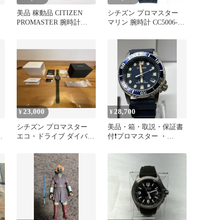
美品 稼動品 CITIZEN
シチズン プロマスター
PROMASTER 腕時計
マリン 腕時計 CC5006-
CB5039
06L エコドライブ レア
23,000
28,700
¥
¥
シチズン プロマスター
美品・箱・取説・保証書
ラ
エコ・ドライブ ダイバー
付❗️プロマスター ・
グリーン
MARINE・E168-0029J02