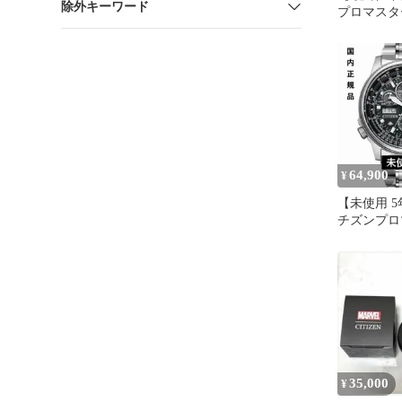
除外キーワード
プロマスター
2951 ソ
64,900
¥
【未使用 5
チズンプロ
イ PMV65-2
35,000
¥