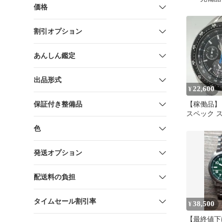
価格
割引オプション
あんしん鑑定
出品形式
22,600
¥
保証付き整備品
【稼働品】 
スペック 
ー クロノ
色
発送オプション
配送料の負担
タイムセール割引率
38,500
¥
【最終値下