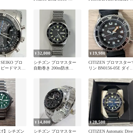
S074304
05L エコドライブ
32,000
19,980
¥
¥
SEIKO プロ
シチズン プロマスター
CITIZEN プロマスター
スピードマスタ
自動巻き 200m防水
リン BN0156-05E ダイ
グラフ 腕時計
NY0120-01E 中古美品
ー 200m
14,800
28,500
¥
¥
げ】シチズン
シチズン プロマスター
CITIZEN Automatic Dive