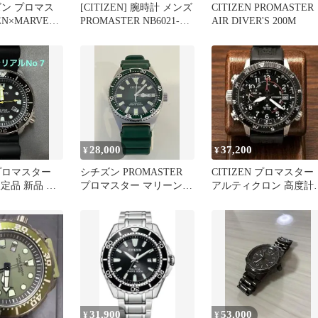
ズン プロマス
[CITIZEN] 腕時計 メンズ
CITIZEN PROMASTER
EN×MARVEL
PROMASTER NB6021-
AIR DIVER'S 200M
W
17E
28,000
37,200
¥
¥
プロマスター
シチズン PROMASTER
CITIZEN プロマスター
限定品 新品 未
プロマスター マリーン
アルティクロン 高度計
ダイバーズ K697
箱付
31,900
53,000
¥
¥