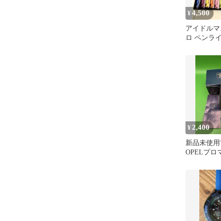
4,500
¥
アイドルマス
ロ ペンライ
ト
2,400
¥
新品未使用
OPELプ
計シルバー