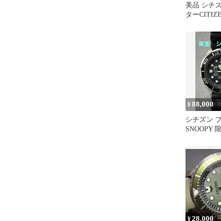
美品 シチ
ターCITIZ
BN0208-54
88,000
¥
シチズン 
SNOOPY 
使用 7番
28,000
¥