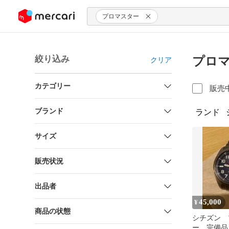
ンツにスキップ
プロマスター
絞り込み
プロマ
クリア
カテゴリー
販売
ブランド
ランド
サイズ
販売状況
出品者
45,000
¥
商品の状態
シチズン 
ー 完備品