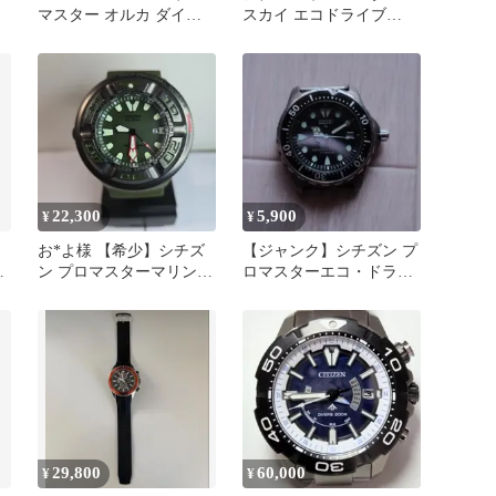
マスター オルカ ダイバ
スカイ エコドライブ
ー
PMD56-2776
22,300
5,900
¥
¥
お*よ様 【希少】シチズ
【ジャンク】シチズン プ
ラ
ン プロマスターマリン
ロマスターエコ・ドライ
エコドライブ海外モデル
ブ AIR DIVERS 200m
BJ805
29,800
60,000
¥
¥