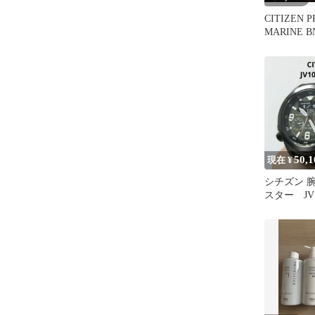
CITIZEN 
MARINE BN
上
50,1
現在 ¥
シチズン 
スター JV1