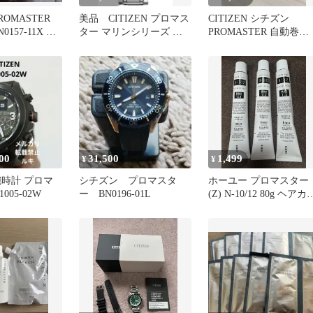
PROMASTER
美品 CITIZEN プロマス
CITIZEN シチズン
0157-11X 極
ター マリンシリーズ ダ
PROMASTER 自動巻
イバー 200mソーラー
NB6045-51H
00
31,500
1,499
¥
¥
腕時計 プロマ
シチズン プロマスタ
ホーユー プロマスター
005-02W
ー BN0196-01L
(Z) N-10/12 80g ヘアカ
ー 3本