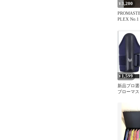
3,200
¥
PROMASTE
PLEX No.
三点セット
1,599
¥
新品プロ選
ブローマス
習器具 手首
グ改善