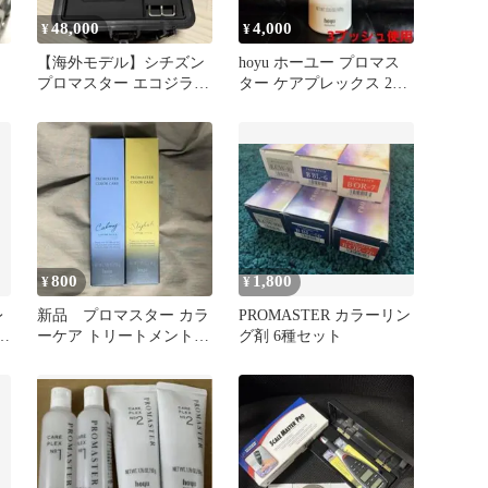
48,000
4,000
¥
¥
【海外モデル】シチズン
hoyu ホーユー プロマス
プロマスター エコジラ
ター ケアプレックス 2
ー
300m BJ8050-08E
670g
800
1,800
¥
¥
レ
新品 プロマスター カラ
PROMASTER カラーリン
レ
ーケア トリートメント
グ剤 6種セット
36g hoyu 2本セット