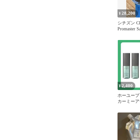
28,200
¥
シチズン CI
Promaster
タイマー
2,400
¥
ホーユー
カーミーア
イン80ｍ