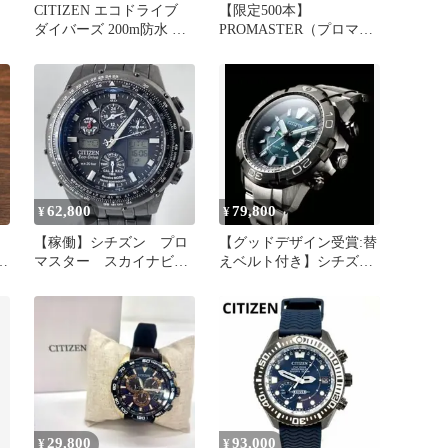
CITIZEN エコドライブ
【限定500本】
ダイバーズ 200m防水 シ
PROMASTER（プロマス
チズン プロマスター
ター）AS7145-85L シチ
ズン
62,800
79,800
¥
¥
【稼働】シチズン プロ
【グッドデザイン受賞:替
マスター スカイナビホ
えベルト付き】シチズン
ーク 電波ソーラー 腕
プロマスター
時計 メンズ
29,800
93,000
¥
¥