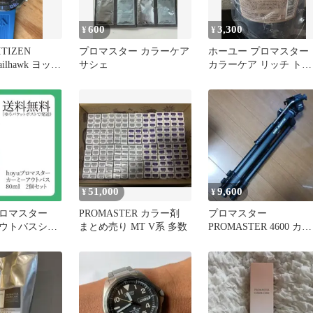
600
3,300
¥
¥
TIZEN
プロマスター カラーケア
ホーユー プロマスター
 Sailhawk ヨット
サシェ
カラーケア リッチ トリ
ートメント 1000g
51,000
9,600
¥
¥
プロマスター
PROMASTER カラー剤
プロマスター
ウトバスシャ
まとめ売り MT V系 多数
PROMASTER 4600 カメ
ｌ 2個セット
ラ・ビデオ用 三脚