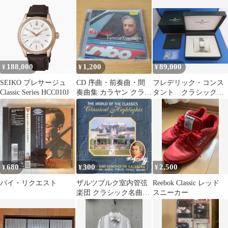
ルラ クレンペラー CD
ー
188,000
1,200
89,000
¥
¥
¥
SEIKO プレサージュ
CD 序曲・前奏曲・間
フレデリック・コンス
Classic Series HCC010J
奏曲集 カラヤン クラシ
タント クラシックカ
ック UCCG-3535/6
レ FC-
245MC4C6B【極美品】
680
300
2,500
¥
¥
¥
バイ・リクエスト
ザルツブルク室内管弦
Reebok Classic レッド
楽団 クラシック名曲集
スニーカー
CD