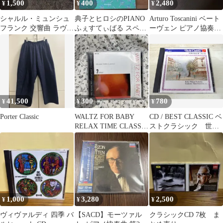
1,500
400
2,480
¥
¥
¥
シャルル・ミュンシュ
典子とヒロシのPIANO
Arturo Toscanini ベート
フランク 交響曲 ラヴェ
ふぇすてぃばる スペシ
ーヴェン ピアノ協奏曲
ル ピアノ協奏曲 CD
ャルCD編
第3番 CD
41,500
300
780
¥
¥
¥
Porter Classic
WALTZ FOR BABY
CD / BEST CLASSIC ベ
RELAX TIME CLASSIC
ストクラシック 世界
CD
名曲全集 Vol.6 / 中古
1,000
3,280
2,500
¥
¥
¥
ヴィヴァルディ 四季 バ
【SACD】モーツァル
クラシックCD 7枚 ま