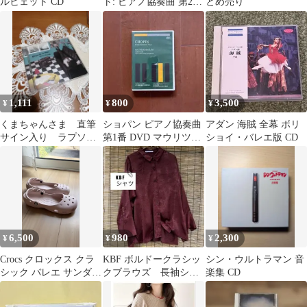
ルヒェット CD
ト: ピアノ協奏曲 第20
とめ売り
番, 第27番＜タワレコ限
定＞
1,111
800
3,500
¥
¥
¥
くまちゃんさま 直筆
ショパン ピアノ協奏曲
アダン 海賊 全幕 ボリ
サイン入り ラプソデ
第1番 DVD マウリツィ
ショイ・バレエ版 CD
ィ・イン・ブルー 清塚
オ・バッリーニ
信也(P)
6,500
980
2,300
¥
¥
¥
Crocs クロックス クラ
KBF ボルドークラシッ
シン・ウルトラマン 音
シック バレエ サンダル
クブラウズ 長袖シャ
楽集 CD
ピンク レディース
ツ