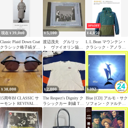
10%OFF
39,000
5,100
4,050
現在 ¥
¥
¥
Classic Plaid Down Coat
渡辺茂夫 グルリッ
L.L.Bean マウンテン・
クラシック格子縞ダウ
ト ヴァイオリン協奏
クラシック・アノラッ
ンコート
曲 / 廃盤希少
ク
CD / 東京フィル
30,000
2,000
392
¥
¥
¥
15周年BJ CLASSIC サ
The Respect's Dignity ク
Blue [CD] アルモ・サク
ーモント REVIVAL
ラシックカー 刺繍 Tシ
ソフォン・クァルテッ
EDITION 完備品
ャツ
ト/カール=アンドレア
ス・コリー_02