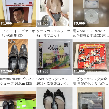
1,000
1,400
9,000
¥
¥
¥
ミルシテイン ヴァイオ
クラシカルエルフ 半
週末SALE Eu haere ia
リン名曲集 CD
袖 リブニット
oe？特典＆本編CD 志
人/玉兎
2,200
1,900
1,000
¥
¥
¥
luminio classic ビジネス
CAFUAセレクション
こどもクラシック大全
シューズ 26.0cm EEE
2013～吹奏楽コンクー
集 音楽のおくりもの
ル自由曲選「開闢の
CD2枚組
譜」