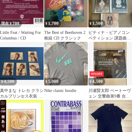
700
1,700
1,500
現在 ¥
¥
¥
Little Feat / Waiting For
The Best of Beethoven 2
ピティナ・ピアノコン
Columbus / CD
枚組 CD クラシック
ペティション 課題曲集
CD 5枚セット
10%OFF
4,500
5,000
4,500
¥
¥
¥
真中まな トレカ クラシ
Nike classic hoodie
川瀬賢太郎 ベートーヴ
カルプリンセス衣装 5
ェン 交響曲第9番 合唱
枚②
SACD サイン付き