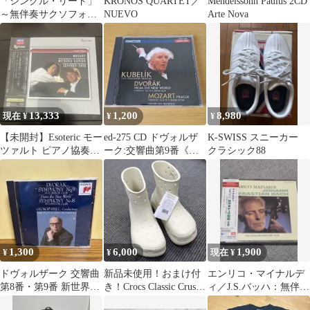
「シングル・リード」
KRONOS QUARTET／
Mendelssohn Paulus 2CD
～無伴奏サクソフォン
NUEVO
Arte Nova
作品集
13,333
1,200
8,980
現在 ¥
¥
¥
【未開封】Esoteric モー
ed-275 CD ドヴォルザ
K-SWISS スニーカー
ツァルト ピアノ協奏曲
ーク:交響曲第9番《新
クラシック88
内田光子 SACD
世界より》●クーベリッ
ク
1,300
6,000
1,900
¥
¥
現在 ¥
ドヴォルザーク 交響曲
新品未使用！おまけ付
エンリコ・マイナルデ
第8番・第9番 新世界よ
き！Crocs Classic Crush
ィ／J.S.バッハ：無伴奏
り セル CD
Boot
チェロ組曲（全曲）