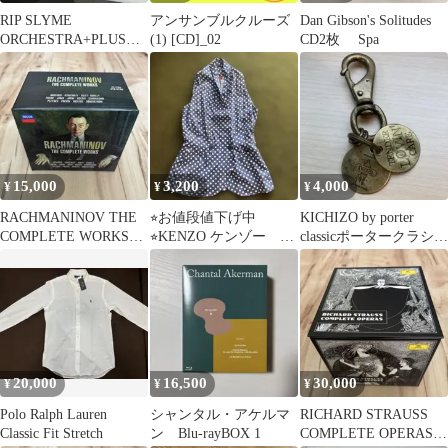
RIP SLYME
アンサンブルクルーズ
Dan Gibson's Solitudes
ORCHESTRA+PLUS
(1) [CD]_02
CD2枚 Spa
CD 2枚組
15,000
3,200
4,000
¥
¥
¥
RACHMANINOV THE
⭐︎お値段値下げ中
KICHIZO by porter
COMPLETE WORKS
⭐︎KENZO ケンゾー ク
classicポータークラシッ
32CD
ラシカルポルカドット
クキーリング
ブラウス
20,000
16,500
30,000
¥
¥
¥
Polo Ralph Lauren
シャンタル・アケルマ
RICHARD STRAUSS
Classic Fit Stretch
ン Blu-rayBOX 1
COMPLETE OPERAS