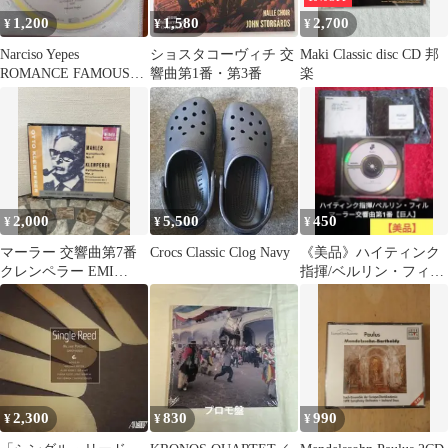
1,200
1,580
2,700
¥
¥
¥
Narciso Yepes
ショスタコーヴィチ 交
Maki Classic disc CD 邦
ROMANCE FAMOUS
響曲第1番・第3番
楽
GUITAR MUSI
2,000
5,500
450
¥
¥
¥
マーラー 交響曲第7番
Crocs Classic Clog Navy
《美品》ハイティンク
クレンペラー EMI
指揮/ベルリン・フィ
Classics CD
ル 「マーラー:交響曲
第1番【巨人】」
2,300
830
990
¥
¥
¥