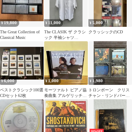
19,800
11,000
5,000
¥
¥
¥
The Great Collection of
The CLASIK ザ クラシ
クラッシックのCD
Classical Music
ック 半袖シャツ
ALUMO
6,000
1,000
1,980
¥
¥
¥
ベストクラシック100選
モーツァルト ピアノ協
トロンボーン クリス
CDセット62枚
奏曲集 アルゲリッチ
チャン・リンドバー
CD
グ CD4枚 中古品
10%OFF