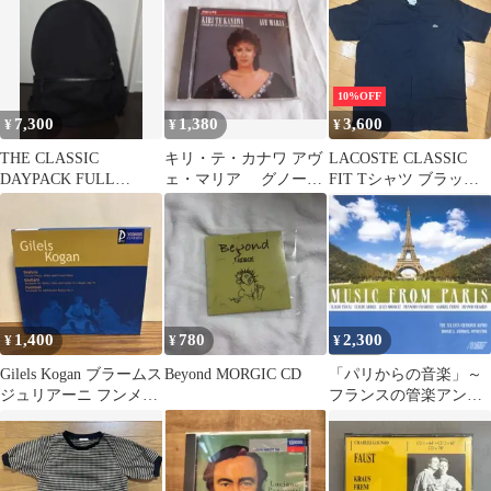
【帯付・3CD】
10%OFF
7,300
1,380
3,600
¥
¥
¥
THE CLASSIC
キリ・テ・カナワ アヴ
LACOSTE CLASSIC
DAYPACK FULL
ェ・マリア グノー、
FIT Tシャツ ブラック
CORDURA BLACK
バッハ、モーツァル
FR4
ト 旧西独盤
1,400
780
2,300
¥
¥
¥
Gilels Kogan ブラームス
Beyond MORGIC CD
「パリからの音楽」～
ジュリアーニ フンメル
フランスの管楽アンサ
CD
ンブル作品集