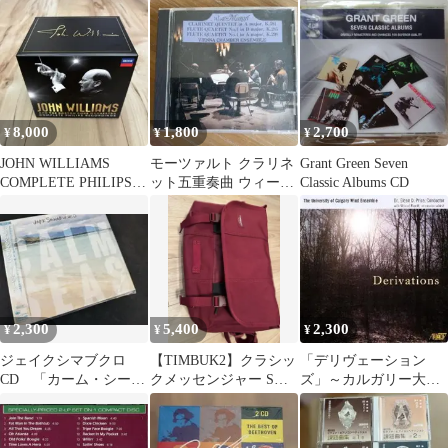
33CD
8,000
1,800
2,700
¥
¥
¥
JOHN WILLIAMS
モーツァルト クラリネ
Grant Green Seven
COMPLETE PHILIPS
ット五重奏曲 ウィーン
Classic Albums CD
21CD
室内合奏団 CD
2,300
5,400
2,300
¥
¥
¥
ジェイクシマブクロ
【TIMBUK2】クラシッ
「デリヴェーション
CD 「カーム・シー
クメッセンジャー Sサ
ズ」～カルガリー大学
ズ」
イズ ボルドー
ウィンド・アンサンブ
ル