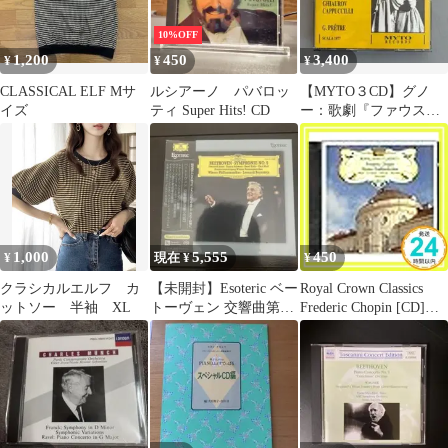
10%OFF
1,200
450
3,400
¥
¥
¥
CLASSICAL ELF Mサ
ルシアーノ パバロッ
【MYTO３CD】グノ
イズ
ティ Super Hits! CD
ー：歌劇『ファウス
ト』全曲 クラウス、フ
レーニ、プレートル
1,000
5,555
450
¥
現在 ¥
¥
クラシカルエルフ カ
【未開封】Esoteric ベー
Royal Crown Classics
ットソー 半袖 XL
トーヴェン 交響曲第9
Frederic Chopin [CD]
番 バーンスタイン
Various Artists; Frederic
Chopin_02