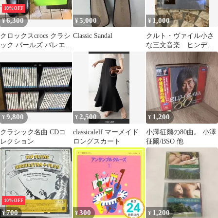
10%OFF
6,300
5,000
1,000
¥
¥
¥
クロックスcrocs クラシ
Classic Sandal
クルト・ヴァイル小さ
ック パールズ バレエ
な三文音楽 ヒンデミ
BLACK
ット気高き幻想 クレ
ンペラー 指揮 CD
9,800
2,500
1,200
¥
¥
¥
クラシック名曲 CDコ
classicalelf マーメイド
小澤征爾の80曲。 小澤
レクション
ロングスカート
征爾/BSO 他
10%OFF
700
300
1,200
¥
¥
¥