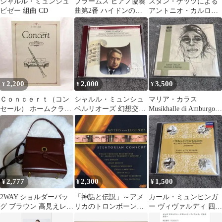
シャルル・ミュンシュ
ブラームス ピアノ協奏
スタン・ゲッツによる
ビゼー 組曲 CD
曲第2番 ハイドンの主
アントニオ・カルロ
題による変奏曲 ギレリ
ス・ジョビン作品集。
ス
2,200
2,000
3,500
¥
¥
¥
Ｃｏｎｃｅｒｔ（コン
シャルル・ミュンシュ
マリア・カラス
セール） ホームクラシ
ベルリオーズ 幻想交響
Musikhalle di Amburgo
ック名曲集 ※送料無
曲 CD
CD
料 即購入可
2,777
2,300
1,500
¥
¥
¥
2WAY ショルダーバッ
「神話と伝説」～アメ
カール・ミュンヒンガ
グ ブラウン 高見えレト
リカのトロンボーン四
ー ヴィヴァルディ 四季
ロ クラシカル
重奏作品集
モーツァルト CD