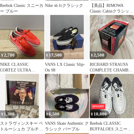
Reebok Classic スニーカ
Nike sb fcクラシック
【美品】RIMOWA
ー ブルー
Classic Cabinクラシック
キャビン36L 4輪
2,780
17,500
2,500
¥
¥
¥
NIKE CLASSIC
VANS LX Classic Slip-
RICHARD STRAUSS
CORTEZ ULTRA
On 98
COMPLETE CHAMBER
BREATHE 26cm
MUSIC
10%OFF
1,300
6,500
10,800
¥
¥
¥
ストラヴィンスキー ペ
VANS Skate Authentic ク
Reebok CLASSIC
トルーシュカ プルチネ
ラシック パープル
BUFFALOES スニーカ