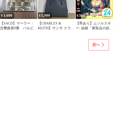
3,680
5,980
300
¥
¥
¥
【SACD】マーラー：
【CHARLES &
【帯あり】ムソルスギ
交響曲第9番 バルビロ
KEITH】サンサ クラシ
ー: 組曲「展覧会の絵」
ーリ ベルリンフィル
ック ダブルハンドルト
/ チャイコフスキー: 大
ートバッグ
序曲「1812年」 [CD]
Tchaikovsky /
次へ
Mussorgsky /
Stravinsky_07