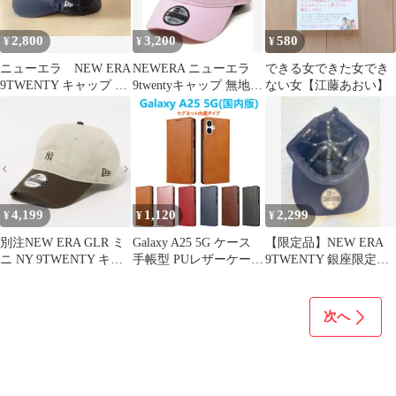
2,800
3,200
580
¥
¥
¥
ニューエラ NEW ERA
NEWERA ニューエラ
できる女できた女でき
9TWENTY キャップ ス
9twentyキャップ 無地
ない女【江藤あおい】
モール
ベーシック
4,199
1,120
2,299
¥
¥
¥
別注NEW ERA GLR ミ
Galaxy A25 5G ケース
【限定品】NEW ERA
ニ NY 9TWENTY キャ
手帳型 PUレザーケース
9TWENTY 銀座限定モ
ップ帽子 ニューエラ
人気 カード収納 おすす
デル 無地 キャップ
め マグネット スタンド
BLK
衝撃吸収 ベルトなしス
次へ
マホケース エートゥエ
ンティファイブ TPUス
マホカバー SC-53F
SCG33 手触りの良い高
品質PUレザー