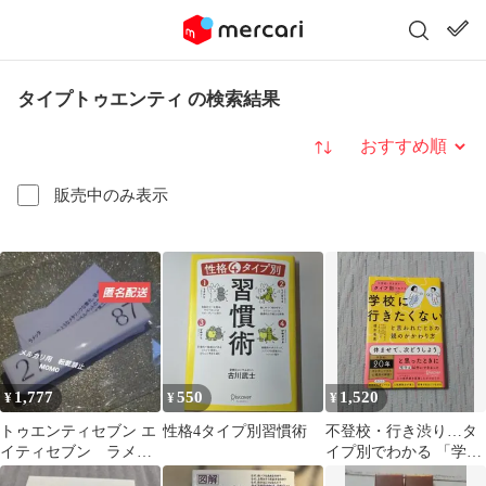
タイプトゥエンティ の検索結果
並び替え
販売中のみ表示
1,777
550
1,520
¥
¥
¥
トゥエンティセブン エ
性格4タイプ別習慣術
不登校・行き渋り…タ
イティセブン ラメッ
イプ別でわかる 「学校
タ
に行きたくない」と言