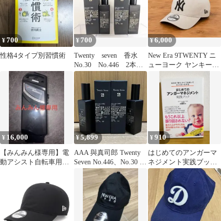
700
700
6,000
¥
¥
¥
性格4タイプ別習慣術
Twenty seven 香水
New Era 9TWENTY ニ
No.30 No.446 2本セ
ューヨーク ヤンキース
ット
キャップ
16,000
5,899
910
¥
¥
¥
【みんみん様専用】電
AAA 與真司郎 Twenty
はじめてのアンガーマ
動アシスト自転車用バ
Seven No.446、No.30 香
ネジメント実践ブック
ッテリー DA78-B
水
安藤俊介