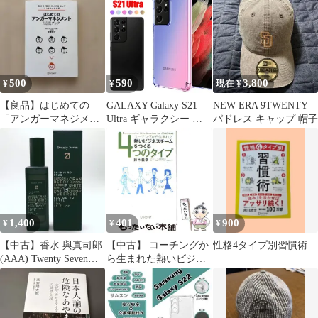
500
590
3,800
¥
¥
現在 ¥
【良品】はじめての
GALAXY Galaxy S21
NEW ERA 9TWENTY
「アンガーマネジメン
Ultra ギャラクシー ギ
パドレス キャップ 帽子
ト」実践ブック : 自分
ャラクシィ エストゥエ
の「怒り」タイプを
ンティワンウルトラ ス
マホケース クリア 透明
カラー グラデーション
TPU 耐衝撃 衝撃緩和
本体保護 キズ防止 コー
ナーガード 薄型
1,400
401
900
¥
¥
¥
【中古】香水 與真司郎
【中古】 コーチングか
性格4タイプ別習慣術
(AAA) Twenty Seven
ら生まれた熱いビジネ
No.30 オードトワレ(香
スチームをつくる4つの
水) チュベローズ ガー
タイプ / 鈴木義幸 / デ
デニア 初回生産限定仕
ィスカヴァー・トゥエ
様
ンティワン