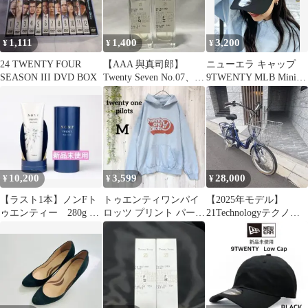
1,111
1,400
3,200
¥
¥
¥
24 TWENTY FOUR
【AAA 與真司郎】
ニューエラ キャップ
SEASON III DVD BOX
Twenty Seven No.07、
9TWENTY MLB Mini
No.11 2本セット
Logo MLBミニロゴ
10,200
3,599
28,000
¥
¥
¥
【ラスト1本】ノンFト
トゥエンティワンパイ
【2025年モデル】
ゥエンティー 280g 1
ロッツ プリント パーカ
21Technologyテクノロ
本
ー フード長袖リブ M
ジーDA203 アシスト無
水赤白