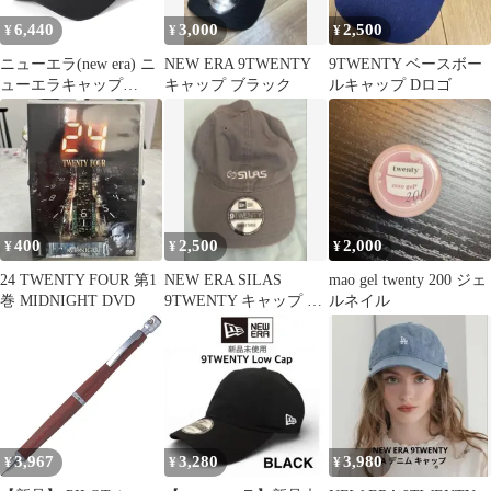
6,440
3,000
2,500
¥
¥
¥
ニューエラ(new era) ニ
NEW ERA 9TWENTY
9TWENTY ベースボー
ューエラキャップ
キャップ ブラック
ルキャップ Dロゴ
9TWENTY タイプライ
ター 無地 ブラック M/L
920ES TYPEWRITER
BASIC BLK 261
400
2,500
2,000
¥
¥
¥
24 TWENTY FOUR 第1
NEW ERA SILAS
mao gel twenty 200 ジェ
巻 MIDNIGHT DVD
9TWENTY キャップ グ
ルネイル
レー
3,967
3,280
3,980
¥
¥
¥