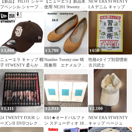
【新品】 PILOT シャー
【ニューエラ】新品未
NEW ERA 9TWENTY
プペンシル シャープ エ
使用 NE201 9twenty ロ
LA デニム キャップ
ストゥエンティ 03 DR
ゴ キャップ ブラック
ディープレッド
HPS2SKDR3 0
3,880
3,780
650
¥
¥
¥
ニューエラ キャップ 帽
Number Twenty-one 晴
性格4タイプ別習慣術
子 9TWENTY 柔らか パ
雨兼用 エナメルフラ
古川武士
ドレス ブラウン×ベー
ットシューズ 24
ジュ
1,111
2,933
2,100
¥
¥
¥
24 TWENTY FOUR シ
63i1★オードパルファ
NEW ERA 9TWENTY
ーズンII DVDコレクタ
ン ステューディオ 1886
キャップ ベージュ
ーズBOX
50mL