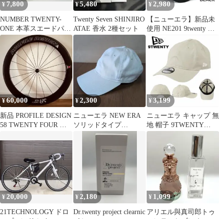
7,800
5,480
2,980
¥
¥
¥
NUMBER TWENTY-
Twenty Seven SHINJIRO
【ニューエラ】新品未
ONE 本革スエードパン
ATAE 香水 2種セット
使用 NE201 9twenty 無
プス 新品24.5甲浅タイ
地 キャップ ブラック
プ
60,000
2,300
3,199
¥
¥
¥
新品 PROFILE DESIGN
ニューエラ NEW ERA
ニューエラ キャップ 無
58 TWENTY FOUR ク
ソリッドタイプ
地 帽子 9TWENTY
リンチャ前輪
9TWENTY ベージュ
NE201 ベージュ 新品
20,000
2,180
1,099
¥
¥
¥
21TECHNOLOGY ドロ
Dr.twenty project clearnic
アリエル與真司郎トゥ