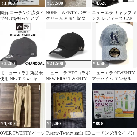
1,000
19,500
4,620
¥
¥
¥
図解 コーチング流タイ
NONF TWENTY ボディ
ニューエラ キャップ メ
プ分けを知ってアプロ
クリーム 20周年記念限
ンズ レディース CAP
ーチするとうまくいく
定品
920 手書き風ロゴ
9TWENTY Handwritten
Logo NEW ERA CAP 筆
記ロゴキャップ
3,280
21,500
3,500
¥
¥
¥
【ニューエラ】新品未
ニューエラ HTCコラボ
ニューエラ 9TWENTY
使用 NE201 9twenty ロ
NEW ERA 9TWENTY
アナハイム エンゼルス
ゴ キャップ チャコール
キャップ
パステルブルー スカイ
ブルー
1,400
1,200
890
¥
¥
¥
OVER TWENTY ベージ
Twenty-Twenty smile CD
コーチング流タイプ分