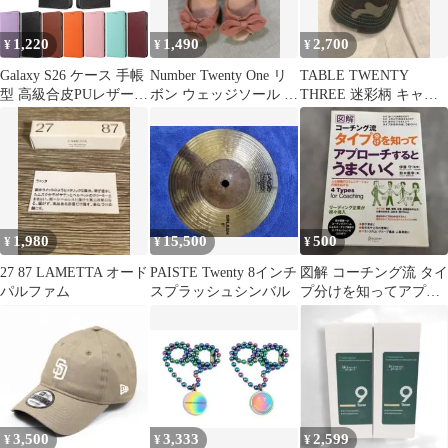
1,220
1,490
2,700
¥
¥
¥
Galaxy S26 ケース 手帳
Number Twenty One リ
TABLE TWENTY
型 高級合皮PUレザーケ
ボン ウェッジソール サ
THREE 迷彩柄 キャッ
ース 人気 カード収納
ンダル 三越伊勢丹
プ
おすすめ マグネット ス
タンド 衝撃吸収 ギャラ
クシー エストゥエンテ
ィシックス TPUスマホ
カバー ベルトなし
SC51G SCG36 手触りの
1,980
15,500
500
¥
¥
¥
良い高品質の高級合皮
PUレザー
27 87 LAMETTA オード
PAISTE Twenty 8インチ
図解 コーチング流 タイ
パルファム
スプラッシュシンバル
プ分けを知ってアプロ
ーチするとうまくいく
3,500
3,333
2,599
¥
¥
¥