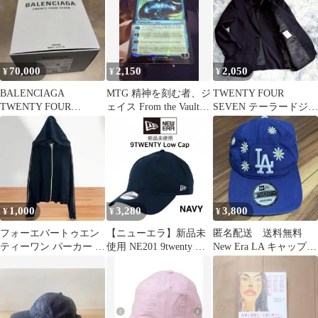
70,000
2,150
2,050
¥
¥
¥
BALENCIAGA
MTG 精神を刻む者、ジ
TWENTY FOUR
TWENTY FOUR
ェイス From the Vault:
SEVEN テーラードジャ
SEVEN パルファム 100
Twenty
ケット ネイビー AB4
1,000
3,280
3,800
¥
¥
¥
フォーエバートゥエン
【ニューエラ】新品未
匿名配送 送料無料
ティーワン パーカー 長
使用 NE201 9twenty ロ
New Era LA キャップ
袖 フード S 黒 ゴール
ゴ キャップ ネイビー
9TWENTY
ドライン