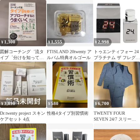
ィーフォーセブン 香水
ーフォーセブン 香水
1,300
1,555
2,998
¥
¥
¥
図解コーチング゛流タ
FTISLAND 20twenty ア
トゥエンティフォー 24
イプ゜分けを知ってア
ルバム特典オルゴール
プラチナム ザ フレグラ
プローチするとうまく
ンス EDT・SP 30ml 香
いく
水 フレグランス 24
PLATINUM THE
FRAGRANCE TWENTY
FOUR 新品 未使用
3,890
580
6,700
¥
¥
¥
Dr.twenty project スキン
性格4タイプ別習慣術
TWENTY FOUR
ケアセット 4点
SEVEN 24/7 スリーピ
ーススーツ