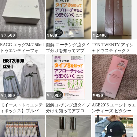
われたときの親の…
7,500
600
2,400
¥
¥
¥
EAGG エッグ24/7 50ml
図解 コーチング流タイ
TEN TWENTY アイシ
トゥエンティーフォー
プ分けを知ってアプロ
ャドウスティック 2本
セブン 香水オードト
ーチするとうまくいく
セット
ワレ
1,080
1,093
990
¥
¥
¥
【イーストトゥエンテ
図解コ-チング流タイプ
AGE20’S エージトゥエ
ィボックス】プルパー
分けを知ってアプロ-チ
ンティーズ ビタシース
カー ヴィンテージ トレ
するとうまくいく /ディ
キンケアトンアップ化
ーナー ETB
スカヴァ-・トゥエンテ
粧下地
ィワン/鈴木義幸（大型
本）