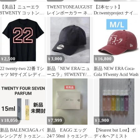
【美品】ニューエラ
TWENTYONEAUGUST
【2本セット】
9TWENTY コットンリ
レインボーカラー ネッ
Dr.twentyproject ナイン
ネンサンディエゴ・パ
クレス
トナー 化水粧 300ml
ドレス
2,500
3,000
16,800
¥
¥
¥
22 twenty-two 22番 Tシ
新品「NEW ERA/ニュ
新品 NEW ERA Coca-
ャツ Mサイズ レディー
ーエラ」9TWENTY/ブ
Cola 9Twenty Acid Wash
ス メンズ
ランク(ロゴなし)キャ
ップ
18,050
7,999
1,900
¥
¥
¥
新品 BALENCIAGA バ
新品 EAGG エッグ
【Nearest but Lost】ボ
レンシアガ トゥエンテ
24/7 50ml トゥエンティ
ディ&ヘアミスト