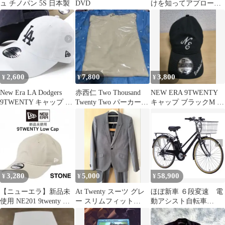
ュ チノパン 5S 日本製
DVD
けを知ってアプローチ
するとうまくいく コー
チングスキル 2冊
2,600
7,800
3,800
¥
¥
¥
New Era LA Dodgers
赤西仁 Two Thousand
NEW ERA 9TWENTY
9TWENTY キャップ 帽
Twenty Two パーカー
キャップ ブラックM ー
子 ウィメンズ
新品未使用
L♪
3,280
5,000
58,900
¥
¥
¥
【ニューエラ】新品未
At Twenty スーツ グレ
ほぼ新車 ６段変速 電
使用 NE201 9twenty ロ
ー スリムフィット
動アシスト自転車
ゴ キャップ ストーン
44/29 ネクタイ付
DACT266 26インチ