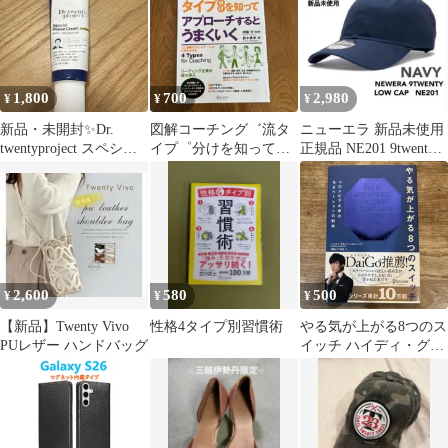
1,800
700
2,980
¥
¥
¥
新品・未開封✨️Dr.
図解コーチング゛流タ
ニューエラ 新品未使用
twentyproject スペシャ
イプ゜分けを知ってア
正規品 NE201 9twenty
ル リペアクリーム
プローチするとうまく
キャップ ネイビー
いく
2,600
580
500
¥
¥
¥
【新品】Twenty Vivo
性格4タイプ別習慣術
やる気が上がる8つのス
PUレザー ハンドバッグ
イッチ ハイディ・グラ
ント・ハルバーソン