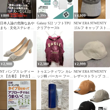
800
399
4,000
¥
¥
¥
日本人論の危険なあや
Galaxy S22 ソフトTPU
NEW ERA 9TWENTY
まち : 文化ステレオタ
クリアケースb
ゴルフ キャップ ストラ
イプの誘惑と罠
イプ
2,900
2,380
2,999
¥
¥
¥
NT パンプス レディー
トゥエンティワン カレ
NEW ERA 9TWENTY
ス 【古着】【中古】
ッジ柄 パーカー フード
レザーストラップ コー
【送料無料】
付 長袖 L 紫 綿 通学
デュロイ キャップ 白