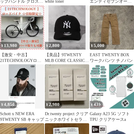
ップハンドル クロスバ
white toner
エンティセブンオード
イク ホワイト
トワレ香水
19TwentySeven
13,980
2,800
5,000
¥
¥
¥
【激安・中古】
【美品】9TWENTY
EAST TWENTY BOX
21TECHNOLOGYロー
MLB CORE CLASSIC
ワークパンツ チノパン
ドバイク引取り限定・
コットン ロゴキャップ
部品取り等可能です
4,850
2,980
439
¥
¥
¥
Schott x NEW ERA
Dr.twenty project クリア
Galaxy A23 5G ソフト
9TWENTY SB キャップ
ニックホワイトセラム
TPU クリアケースa
35ml×3