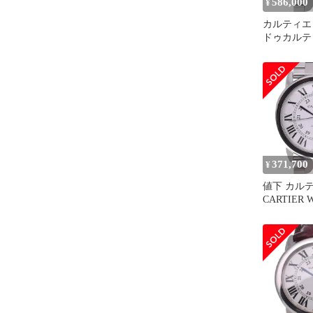
586,000
¥
カルティエ
ドゥカルテ
WSRN002
371,700
¥
値下 カル
CARTIER 
ンド ソロ 
エ MM 自
ックス 美
書付き □#13