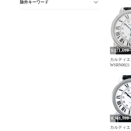
除外キーワード
ゥ カルティ
動巻き メンズ
371,600
¥
カルティエ C
WSRN002
ゥ カルティ
動巻き メ
き_960828
348,900
¥
カルティエ C