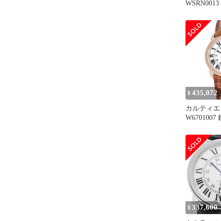
WSRN001
ゥ カルティ
巻き メンズ 
435,072
¥
カルティエ
W670100
ンド
337,600
¥