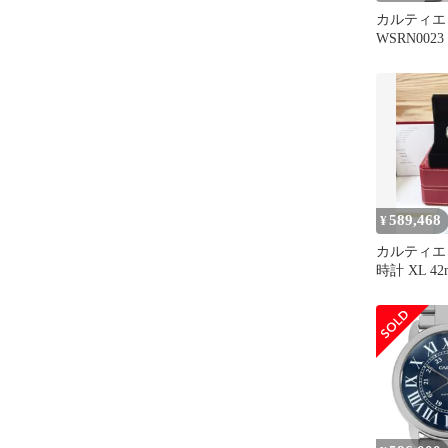
カルティエ C
WSRN002
ドゥ カル
自動巻き メ
証書付き 
E#147183
589,468
¥
カルティエ
時計 XL 42