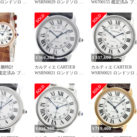
3 ロンドソロ ド
WSRN0029 ロンドソロ ド
W6700155 鑑定済み ブ
エ MM 自動
ゥ カルティエ デイト ク
ンド
_869329
ォーツ メンズ 保証書付
き_961930
360,200
337,600
¥
¥
 腕時計
カルティエ CARTIER
カルティエ CARTIER
7 鑑定済み ブラ
WSRN0021 ロンドソロ ド
WSRN0021 ロンドソロ 
ゥ カルティエ 36ｍｍ 自
ゥ カルティエ 36ｍｍ 
動巻き メンズ 良品
動巻き メンズ 美品
_960827
_960884
416,900
719,400
¥
¥