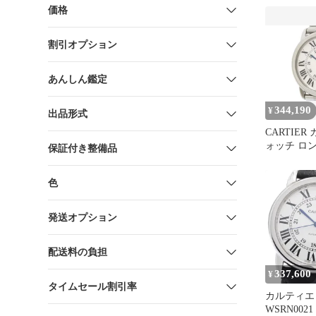
価格
割引オプション
あんしん鑑定
344,190
¥
出品形式
CARTIER
ォッチ ロ
保証付き整備品
カルティエ 
W670100
色
レス シル
ユニセック
460
発送オプション
配送料の負担
337,600
¥
タイムセール割引率
カルティエ C
WSRN002