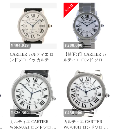
テ
動巻き ボーイズ 良品
_960888
404,019
288,000
¥
¥
CARTIER カルティエ ロ
【値下げ】CARTIER カ
ラ
ンドソロ ドゥ カルティ
ルティエ ロンド ソロ ド
エ XL W6701010 腕時計
ゥ カルティエ LM 腕時計
スティール/鰐革 シルバ
W6701005 メンズ ステン
ー文字盤 自動巻き メン
レス シルバー クオーツ
ズ【中古】472
中古
326,300
450,900
¥
¥
カルティエ CARTIER
カルティエ CARTIER
ド
WSRN0021 ロンドソロ ド
W6701011 ロンドソロ ド