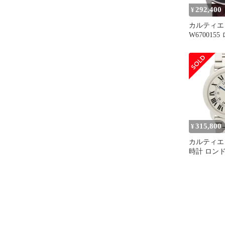
292,400
¥
カルティエ C
W670015
ゥカルティエ
ツ レディ
き D#13327
315,800
¥
カルティエ C
時計 ロンド
ルティエ LM
シルバー 
ール ロンド
ルティエ LM
A