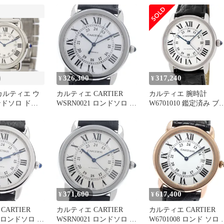
ラ付き
K18ピンクゴールド/ス
ィール/鰐革 シルバー文
字盤 自動巻き メンズ
【中古】472
326,300
317,240
¥
¥
 カルティエ ウ
カルティエ CARTIER
カルティエ 腕時計
ンドソロ ドゥ
WSRN0021 ロンドソロ ド
W6701010 鑑定済み ブ
LM 時計
ゥ カルティエ 36ｍｍ 自
ンド
5 腕時計 ステン
動巻き メンズ 良品
バー クオーツ
_960392
ス【中古】
371,600
617,400
¥
¥
ARTIER
カルティエ CARTIER
カルティエ CARTIER
1 ロンドソロ ド
WSRN0021 ロンドソロ ド
W6701008 ロンド ソロ 