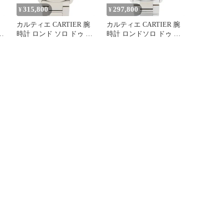
315,800
297,800
¥
¥
カルティエ CARTIER 腕
カルティエ CARTIER 腕
ド
時計 ロンド ソロ ドゥ カ
時計 ロンドソロ ドゥ カ
バ
ルティエ LM W6701005
ルティエ LM W6701005
箱
シルバー ステンレススチ
シルバー ステンレススチ
ール ロンド ソロ ドゥ カ
ール ロンドソロ ドゥ カ
ルティエ LM メンズ Used
ルティエ LM メンズ Used
A
A