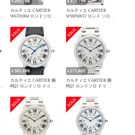
269,700
371,700
¥
¥
カルティエ CARTIER
カルティエ CARTIER
W6701004 ロンドソロ ド
WSRN0012 ロンド ソロ
ゥ カルティエ SM クォー
ドゥ カルティエ MM 自
保
ツ レディース美品
動巻き ユニセックス 美
L#134268
品 A#146124
305,800
275,800
¥
¥
カルティエ CARTIER 腕
カルティエ CARTIER 腕
時計 ロンドソロ ドゥ カ
時計 ロンドソロ ドゥ カ
ルティエ WSRN0021 シル
ルティエ LM W6701005
バー ステンレススチール
シルバー ステンレススチ
レザー ロンドソロ ドゥ
ール ロンドソロ ドゥ カ
カルティエ メンズ Used
ルティエ LM メンズ Used
A
A