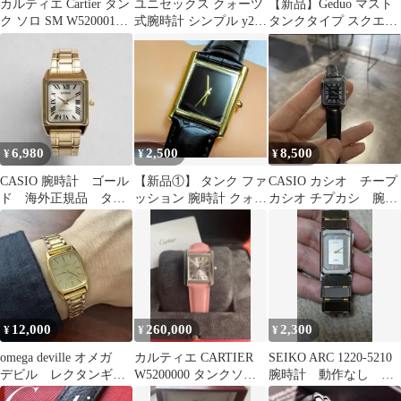
カルティエ Cartier タン
ユニセックス クォーツ
【新品】Geduo マスト
ク ソロ SM W5200013
式腕時計 シンプル y2k
タンクタイプ スクエア
シルバー ステンレスス
腕時計 タンクMCオマ
腕時計 レクタン オマー
チール クオーツ レディ
ージュ
ジュ
ース 腕時計
6,980
2,500
8,500
¥
¥
¥
CASIO 腕時計 ゴール
【新品①】 タンク ファ
CASIO カシオ チープ
ド 海外正規品 タン
ッション 腕時計 クォー
カシオ チプカシ 腕時
ク
ツ 3針 レクタンギュラ
計 タンク
ー
12,000
260,000
2,300
¥
¥
¥
omega deville オメガ
カルティエ CARTIER
SEIKO ARC 1220-5210
デビル レクタンギュ
W5200000 タンクソロ
腕時計 動作なし タ
ラー タンク 時計
SMクォーツ レディー
ンク