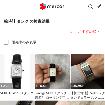
腕時計 タンク の検索結果
並び替え
販売中のみ表示
25,000
18,800
36,980
¥
¥
¥
SEIKO SWR053 タンク
Vintage SEIKO タンク
【新品電池】Seiko レク
腕時計 ローマン文字盤
タンギュラー スクエア
ゴールドケース
ヴィンテージ tank 美品