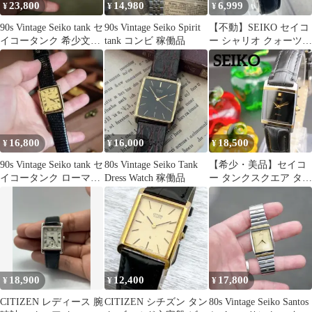
23,800
14,980
6,999
¥
¥
¥
90s Vintage Seiko tank セ
90s Vintage Seiko Spirit
【不動】SEIKO セイコ
イコータンク 希少文字
tank コンビ 稼働品
ー シャリオ クォーツタ
盤
ンク 腕時計
16,800
16,000
18,500
¥
¥
¥
90s Vintage Seiko tank セ
80s Vintage Seiko Tank
【希少・美品】セイコ
イコータンク ローマン
Dress Watch 稼働品
ー タンクスクエア タン
文字盤
グステン レディース腕
時計 レトロ
18,900
12,400
17,800
¥
¥
¥
CITIZEN レディース 腕
CITIZEN シチズン タン
80s Vintage Seiko Santos