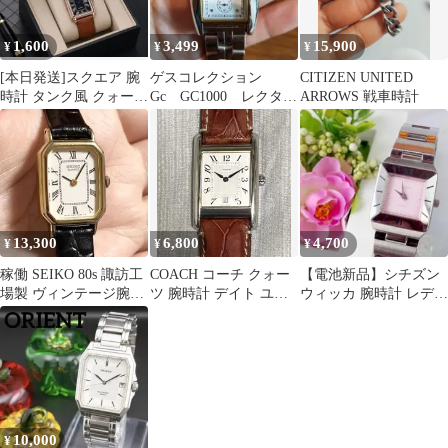
1,600
3,499
15,900
¥
¥
¥
[本日発送]スクエア 腕
ゲスコレクション
CITIZEN UNITED
時計 タンク風 クォーツ
Gc GC1000 レクタン
ARROWS 戦車時計
ブラックブラウン
ギュラー スクエア
13,300
6,800
4,700
¥
¥
¥
稼働 SEIKO 80s 諏訪工
COACH コーチ クォー
【電池新品】シチズン
場製 ヴィンテージ腕時
ツ 腕時計 デイト ユニ
ウィッカ 腕時計 レディ
計 タンク スクエア
セックス ケースのみ
ース クォーツ 純正ブレ
ス 稼働品
10,000
¥