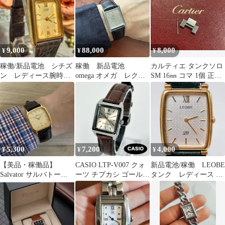
9,000
88,000
8,000
¥
¥
¥
稼働/新品電池 シチズ
稼働 新品電池
カルティエ タンクソロ
ン レディース腕時
omega オメガ レクタ
SM 16㎜ コマ 1個 正規
計 ゴールド タン
ンギュラー タンク
品 腕時計 ピン付き
ク スクエア
de ville
5,300
7,200
4,000
¥
¥
¥
【美品・稼働品】
CASIO LTP-V007 クォ
新品電池/稼働 LEOBE
Salvator サルバトーレ
ーツ チプカシ ゴールド
タンク レディース 腕
タンク オクタゴン クォ
時計 稼働 新品電池
時計 ヴィンテージ
ーツ
レトロ