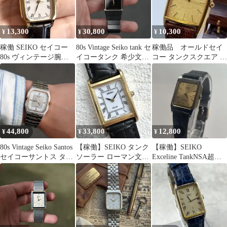
13,300
30,800
10,300
¥
¥
¥
稼働 SEIKO セイコー
80s Vintage Seiko tank セ
稼働品 オールドセイ
80s ヴィンテージ腕時
イコータンク 希少文字
コー タンクスクエア ゴ
計 スクエア タンク
盤
ールド クォーツ メンズ
腕時計
44,800
33,800
12,800
¥
¥
¥
80s Vintage Seiko Santos
【稼働】SEIKO タンク
【稼働】SEIKO
セイコーサントス タン
ソーラー ローマン文字
Exceline TankNSA超硬
ク コンビ
盤 ゴールド レディース
Gold Vintage
腕時計