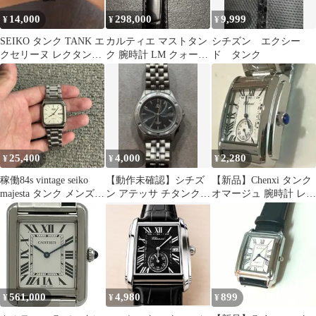
14,000
298,000
9,999
¥
¥
¥
SEIKO タンク TANK エ
カルティエ マストタン
シチズン エクシー
クセリーヌ レクタンギ
ク 腕時計 LM クォーツ
ド タンク
ュラー ゴールド コンビ
縦ローマン メンズ
25,400
4,000
2,280
¥
¥
¥
稼働84s vintage seiko
【動作未確認】シチズ
【新品】Chenxi タンク
majesta タンク メンズ腕
ン アテッサ チタンクォ
オマージュ 腕時計 レク
時計qz
ーツ（型番：4713-
タン スクエア ホワ
472209）
イト
561,000
4,980
899
¥
¥
¥