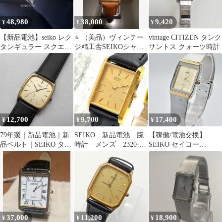
48,980
38,000
9,420
¥
¥
¥
【新品電池】seiko レク
⭐️ （美品）ヴィンテー
vintage CITIZEN タンク
タンギュラー スクエア
ジ精工舎SEIKOシャリ
サントス クォーツ時計
ヴィンテージ tank 美品
オ 2針 タンククォーツ
レディース
12,700
9,700
17,400
¥
¥
¥
79年製｜新品電池｜新
SEIKO 新品電池 腕
【稼働/電池交換】
品ベルト｜SEIKO タン
時計 メンズ 2320-
SEIKO セイコー
ク 7830-5040｜稼働品
5130 希少 タンク
SPIRIT メンズ腕時計
ゴールド
タンク
37,000
11,200
18,900
¥
¥
¥