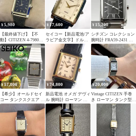
5,980
17,600
15,200
¥
¥
¥
【最終値下げ】【不
セイコー【新品電池/ア
シチズン コレクション
動】CITIZEN 4-798074
ラビア金文字】ドルチ
腕時計 FRA59-2431 エ
ヴィンテージ タンク
ェ タンク 稼働 5E31-
コドライブ スクエア 黒
5000
17,000
74,800
20,000
¥
¥
¥
【希少】オールドセイ
新品電池 オメガ デヴィ
Vintage CITIZEN 手巻
コー タンクスクエア グ
ル 腕時計 ローマン レ
き ローマン タンク型
レー クォーツ メンズ腕
クタンギュラー タンク
1975年
時計 レトロ
ゴールド