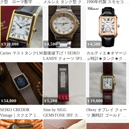
ク型 ローマ数字 ３
メルシエ タンク型 クォ
1990年代製 スモセコ グ
針
ーツ レクタンギュラー
リュエン
310,000
4,500
4,500
¥
¥
¥
Cartier マストタンクLM
最後値下げ！SEIKO
カルティエ★オマージ
LANDY クォーツ 5P31-
ュ時計★タンク★クォ
6B00 電池新品！
ーツ★ゴールドケース
54,000
5,200
19,000
¥
¥
¥
SEIKO CREDOR
Sinn by SIGG
Obrey オブレイ クォー
Vintage｜スクエア 2針
GEMSTONE IBT ステ
ツ 腕時計 ゴールド ク
タンク ドレスウォッチ
ンレス製携帯用魔法瓶
ロコダイル 純正ベルト