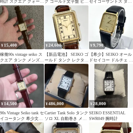
時計 スクエア クォー
ク ゴールド文字盤 ビン
セイコーサントス タン
ツ ローマ tank
テージ 腕時計
ク コンビ
15,400
24,600
9,790
¥
¥
¥
稼働90s vintage seiko ス
【新品電池】 SEIKO ゴ
【希少】SEIKO オール
クエア タンク メンズ腕
ールド タンク レクタン
ドセイコー ドルチェ タ
時計qz
ギュラー スクエア 腕時
ンク クォーツ 時計
計
14,500
486,000
28,000
¥
¥
¥
90s Vintage Seiko tank セ
Cartier Tank Solo タンク
SEIKO ESSENTIAL
イコータンク 希少文字
ソロ XL 自動巻き メン
SWR049 腕時計
盤
ズ 腕時計