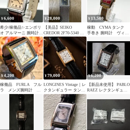
6,600
28,000
13,500
¥
¥
¥
希少/稼働品✨エンポリ
【美品】SEIKO
稼動 CYMA タンク
オ アルマーニ 腕時計
CREDOR 2F70-5340 レ
手巻き 腕時計 ヴィン
tank クォーツ メンズ
ディース腕時計
テージ レトロ レデ
ィース
4,200
79,000
6,200
¥
¥
¥
稼働品 FURLA フル
LONGINES Vintage｜レ
【新品未使用】 PABLO
ラ メンズ腕時計
クタンギュラー タンク
RAEZ レクタンギュラ
TANK タンク ロー
サントス 腕時計
ー タンク デイト クォ
マン スモセコ
ーツ