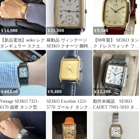
14,980
23,800
9,500
¥
¥
¥
【新品電池】seiko レク
稼動品 ヴィンテージ
【88年製】 SEIKO タン
タンギュラー スクエア
SEIKO クオーツ 腕時計
ク ドレスウォッチ フレ
ヴィンテージ tank 美品
タンク A130 レディー
ーク文字盤 ゴールド
ス
44,600
9,400
12,200
¥
¥
¥
Vintage SEIKO 7321-
SEIKO Exceline 1221-
動作未確認 SEIKO
6170 超硬 タンク型
5770 ゴールド タンク
CADET 7N01-5010 タン
1986年
レディース
ク ローマン 腕時計