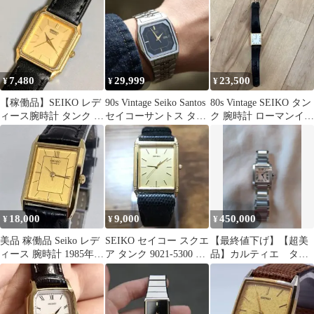
7,480
29,999
23,500
¥
¥
¥
【稼働品】SEIKO レデ
90s Vintage Seiko Santos
80s Vintage SEIKO タン
ィース腕時計 タンク ヴ
セイコーサントス タン
ク 腕時計 ローマンイン
ィンテージ 電池交換済
ク コンビ
デックス
18,000
9,000
450,000
¥
¥
¥
美品 稼働品 Seiko レデ
SEIKO セイコー スクエ
【最終値下げ】【超美
ィース 腕時計 1985年製
ア タンク 9021-5300 ク
品】カルティエ タン
ヴィンテージ タンク
ォーツ式
クフランセーズ文字盤
ピンクシェル