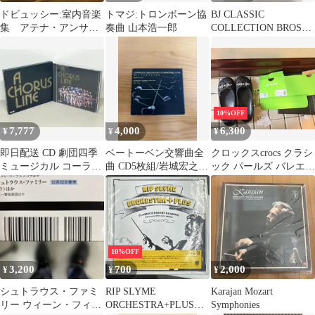
ドビュッシー:室内音楽
トマジ:トロンボーン協
BJ CLASSIC
集 アテナ・アンサン
奏曲 山本浩一郎
COLLECTION BROS
ブル
BROW サングラス
10%OFF
7,777
4,000
6,300
¥
¥
¥
即日配送 CD 劇団四季
ベートーベン交響曲全
クロックスcrocs クラシ
ミュージカル コーラス
曲 CD5枚組/岩城宏之/
ック パールズ バレエ
ライン｜A CHORUS
オーケストラ・アンサ
BLACK
LINE
ンブル金沢
10%OFF
3,200
700
2,000
¥
¥
¥
シュトラウス・ファミ
RIP SLYME
Karajan Mozart
リー ウィーン・フィル
ORCHESTRA+PLUS
Symphonies