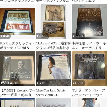
ー スコットランド／ラ
モーツァルト：フルー
パン / ラヴェル
イン ESOTERIC
ト四重奏曲 CD
850
1,600
3,200
¥
¥
¥
80's UK スクリッティ・
CLASSIC WAVE 通常盤
小澤征爾 サイトウ・キ
ポリッティ/Cupid &
タワレコ渋谷特典付き
ネン・オーケストラ
Psyche 85
2008 DVD
4,700
3,000
1,200
現在 ¥
¥
¥
【未開封】Esoteric ワー
Chee-Yun Lalo Saint-
マルク＝アンドレ・ア
グナー 序曲・前奏曲集
Saëns Violin CD
ムラン ベートーヴェン
バレンボイム
ピアノ・ソナタ集