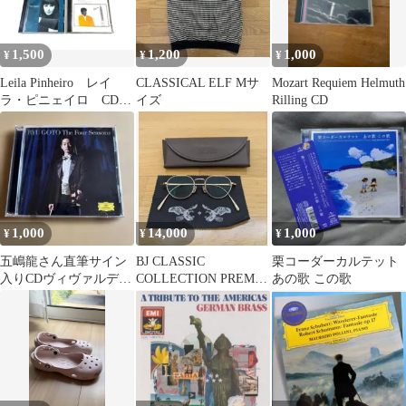
1,500
1,200
1,000
¥
¥
¥
Leila Pinheiro レイ
CLASSICAL ELF Mサ
Mozart Requiem Helmuth
ラ・ピニェイロ CDア
イズ
Rilling CD
ルバム3枚セット
1,000
14,000
1,000
¥
¥
¥
五嶋龍さん直筆サイン
BJ CLASSIC
栗コーダーカルテット
入りCDヴィヴァルディ
COLLECTION PREM-
あの歌 この歌
四季The Four Seasons
128 NT