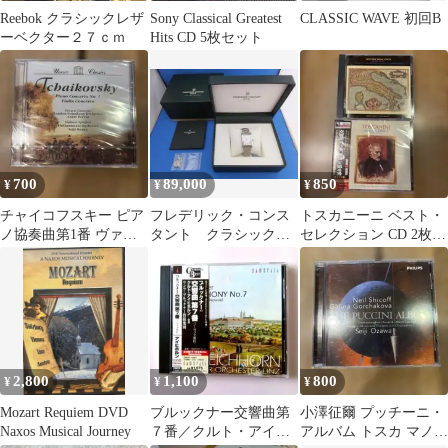
Reebok クラシックレザ
Sony Classical Greatest
CLASSIC WAVE 初回B
ーベクター２７ｃｍ
Hits CD 5枚セット
700
89,000
850
¥
¥
¥
チャイコフスキー ピア
フレデリック・コンス
トスカニーニ ベスト・
ノ協奏曲第1番 ヴァイ
タント クラシックカ
セレクション CD 2枚セ
オリン協奏曲
レ FC-
ット 英雄 イタリ
245MC4C6B【極美品】
ア ほか
2,800
1,100
800
¥
¥
¥
Mozart Requiem DVD
ブルックナー交響曲第
小澤征爾 プッチーニ・
Naxos Musical Journey
７番／クルト・アイヒ
アルバム トスカ マノ