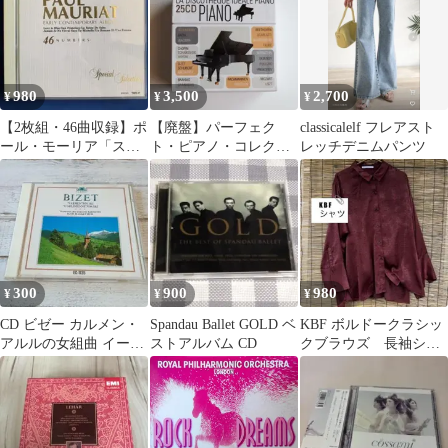
980
3,500
2,700
¥
¥
¥
【2枚組・46曲収録】ポ
【廃盤】パーフェク
classicalelf フレアスト
ール・モーリア「スペ
ト・ピアノ・コレクシ
レッチデニムパンツ
シャル・セレクショ
ョン＜完全生産限定盤
ン」
＞ 25CD
300
900
980
¥
¥
¥
CD ビゼー カルメン・
Spandau Ballet GOLD ベ
KBF ボルドークラシッ
アルルの女組曲 イーゴ
ストアルバム CD
クブラウズ 長袖シャ
リ・マルケヴィッチ
ツ