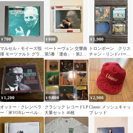
ハーモニー管弦楽団
CD 2枚組
CD
700
800
1,980
¥
¥
¥
マルセル・モイーズ指
ベートーヴェン:交響曲
トロンボーン クリス
揮 モーツァルト グラ
第5番「運命」・第2番
チャン・リンドバー
ン・パルティータ マー
小澤征爾
グ CD4枚 中古品
ルボロ名盤 CD
1,200
9,000
2,900
¥
¥
¥
オットー・クレンペラ
クラシック レコードLP
Classic メッシュキャッ
ー「米VOXレーベル録
大量セット 46枚
プ レッド
音集」6枚組CDボック
ス