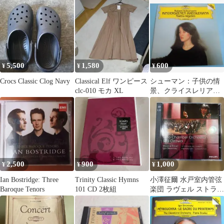
ホルン／リンツ・ブル
ン・レスコー
ックナー管弦楽団
5,500
1,580
600
¥
¥
¥
Crocs Classic Clog Navy
Classical Elf ワンピース
シューマン：子供の情
clc-010 モカ XL
景、クライスレリアー
ナ、マルタ・アルゲリ
ッチ
2,500
900
1,000
¥
¥
¥
Ian Bostridge: Three
Trinity Classic Hymns
小澤征爾 水戸室内管弦
Baroque Tenors
101 CD 2枚組
楽団 ラヴェル ストラヴ
ィンスキー リハーサル
風景CD付