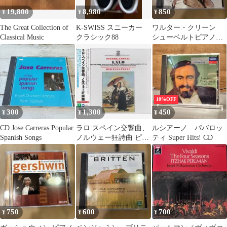
19,800
8,980
850
¥
¥
¥
The Great Collection of
K-SWISS スニーカー
ワルター・クリーン
Classical Music
クラシック88
シューベルトピアノソ
ナタ集Vol.1 輸入盤
10%OFF
300
1,300
450
¥
¥
¥
CD Jose Carreras Popular
ラロ:スペイン交響曲、
ルシアーノ パバロッ
Spanish Songs
ノルウェー狂詩曲 ピエ
ティ Super Hits! CD
ール・アモイヤル
750
600
700
¥
¥
¥