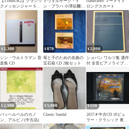
【TIMBUK2】クラシッ
ドヴォルザーク・イ
classicalelf マーメイド
クメッセンジャー Sサ
ン・プラハ 小澤征爾/ボ
ロングスカート
イズ ボルドー
ストンso. ヨーヨー・マ
(VC) …
2,300
870
2,800
¥
¥
¥
シン・ウルトラマン 音
母と子のための名曲の
ショパン ワルツ集 遺作
楽集 CD
宝石箱 CD 2枚セット
付 全音ピアノライブラ
リー CD付
2,980
5,000
550
¥
¥
¥
パッヘルベルのカノ
Classic Sandal
2657＃中古CD ポピュ
ン、アルビノ(中古品)
ラー・クラシック 夜曲
総集編