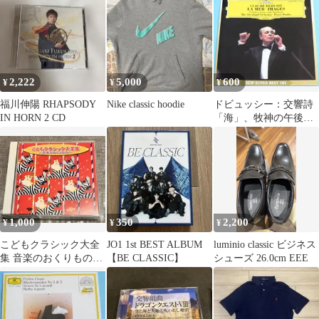
2,222
5,000
600
¥
¥
¥
福川伸陽 RHAPSODY
Nike classic hoodie
ドビュッシー：交響詩
IN HORN 2 CD
「海」、牧神の午後へ
の前奏曲、管弦楽のた
めの映像、ブーレーズ
1,000
350
2,200
¥
¥
¥
こどもクラシック大全
JO1 1st BEST ALBUM
luminio classic ビジネス
集 音楽のおくりもの
【BE CLASSIC】
シューズ 26.0cm EEE
CD2枚組