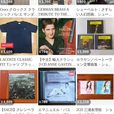
6,500
1,300
600
¥
¥
¥
Crocs クロックス クラ
GERMAN BRASS A
シューベルト：さすら
シック バレエ サンダル
TRIBUTE TO THE
い人幻想曲、シューマ
ピンク レディース
AMERICAS
ン：幻想曲、ポリーニ
10%OFF
3,600
700
1,900
¥
¥
¥
LACOSTE CLASSIC
【中古】輸入クラシッ
カラヤン／ベートーヴ
FIT Tシャツ ブラック
クCD ANNE GASTINEL
ェン交響曲集・シュー
FR4
/ HAYDN：
ベルト交響曲集／ベル
CONCERTOS POUR
リン・フィル／３CD
VIOLONCELLE 1 ＆
2[輸入盤]
4,800
700
2,250
¥
¥
¥
【SACD】クレンペラ
エマニュエル・パユ
2CD 三浦友理枝 ショ