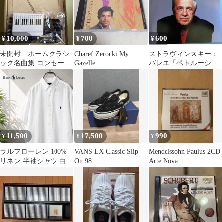
10,000
700
600
¥
¥
¥
未開封 ホームクラシ
Charef Zerouki My
ストラヴィンスキー：
ック名曲集 コンセー
Gazelle
バレエ「ペトルーシュ
ル ユーキャン 全12巻
カ」、バレエ「春の祭
典」、ブーレーズ
11,500
17,500
990
¥
¥
¥
ラルフローレン 100%
VANS LX Classic Slip-
Mendelssohn Paulus 2CD
リネン 半袖シャツ 白
On 98
Arte Nova
紺色刺繍 CLASSIC FIT