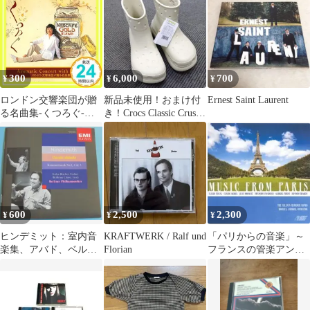
葬送
300
6,000
700
¥
¥
¥
ロンドン交響楽団が贈
新品未使用！おまけ付
Ernest Saint Laurent
る名曲集-くつろぐ-
き！Crocs Classic Crush
Aromatic Concert with
Boot
NESCAFE_02
600
2,500
2,300
¥
¥
¥
ヒンデミット：室内音
KRAFTWERK / Ralf und
「パリからの音楽」～
楽集、アバド、ベルリ
Florian
フランスの管楽アンサ
ン・フィル
ンブル作品集