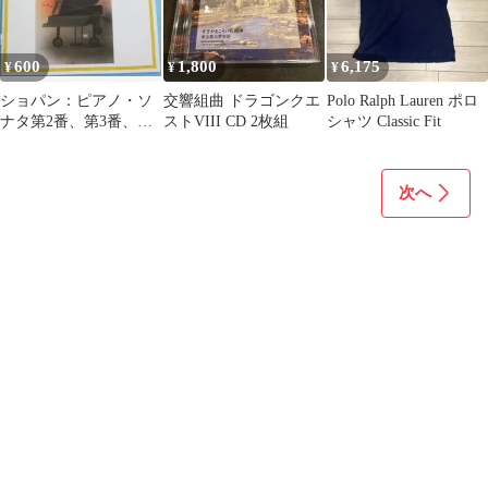
600
1,800
6,175
¥
¥
¥
ショパン：ピアノ・ソ
交響組曲 ドラゴンクエ
Polo Ralph Lauren ポロ
ナタ第2番、第3番、ス
ストVIII CD 2枚組
シャツ Classic Fit
ケルツォ第3番、マル
タ・アルゲリッチ
次へ