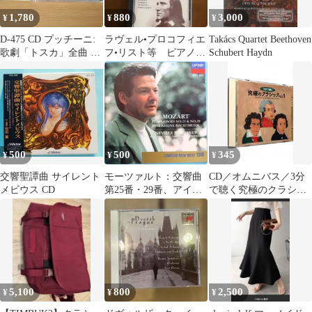
1,780
880
3,000
¥
¥
¥
D-475 CD プッチーニ:
ラヴェル•プロコフィエ
Takács Quartet Beethoven
歌劇「トスカ」全曲 シ
フ•リスト等 ピアノ作
Schubert Haydn
ノーポリ クラシック
品3CD
500
500
345
¥
¥
¥
交響聖譚曲 サイレント
モーツァルト：交響曲
CD／オムニバス／3分
メビウス CD
第25番・29番、アイ
で聴く究極のクラシッ
ネ・クライネ・ナハト
クVOL.1
ムジーク
5,100
800
2,500
¥
¥
¥