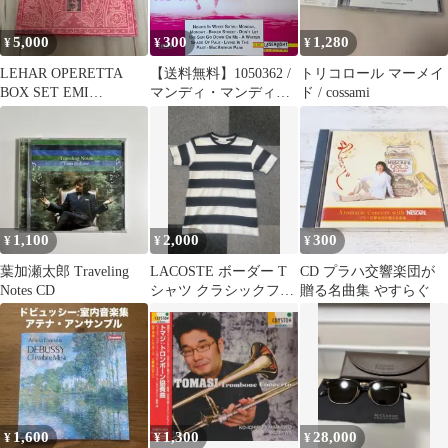
5,000
300
1,280
¥
¥
¥
LEHAR OPERETTA
【送料無料】1050362 /
トリコロール マーメイ
BOX SET EMI
マンディ・マンディ～
ド / cossami
CLASSICS
ロッククラシックス-1 /
サテンの夜 / CD
1,100
2,000
300
¥
¥
¥
葉加瀬太郎 Traveling
LACOSTE ボーダー T
CD プラハ交響楽団が
Notes CD
シャツ クラシックフィ
贈る名曲集 やすらぐ
ット
1,600
1,300
28,000
¥
¥
¥