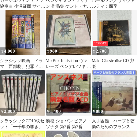
ガーシュウィン ピアノ
ベンジャミン・ブリテ
パールマン／ヴィヴァ
協奏曲 小澤征爾 サイト
ン 作品集 ケント・ナガ
ルディ：四季
ウ・キネン・オーケス
ノ指揮
トラ
10%OFF
4,000
980
2,700
¥
¥
¥
クラシック映画、ドラ
VoxBox Ionisation ヴァ
Maki Classic disc CD 邦
マ 西部劇、犯罪ドラ
レーズ ペンデレツキ リ
楽
マ
ゲティ 2CD
2,800
1,400
880
¥
¥
¥
クラッシックCD10枚セ
廃盤 ショパン ピアノ・
入手困難：ハープと弦
ット「一千年の響き」
ソナタ 第2番 第3番 第1
楽のためのフランス音
番 アンスネス 練習曲
楽