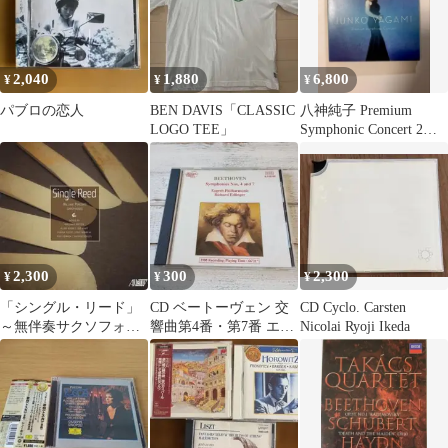
2,040
1,880
6,800
¥
¥
¥
パブロの恋人
BEN DAVIS「CLASSIC
八神純子 Premium
LOGO TEE」
Symphonic Concert 2枚
組CD
2,300
300
2,300
¥
¥
¥
「シングル・リード」
CD ベートーヴェン 交
CD Cyclo. Carsten
～無伴奏サクソフォン
響曲第4番・第7番 エド
Nicolai Ryoji Ikeda
作品集
リンガー