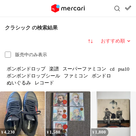
クラシック の検索結果
並び替え
販売中のみ表示
ボンボンドロップ
楽譜
スーパーファミコン
cd
psa10
ボンボンドロップシール
ファミコン
ボンドロ
ぬいぐるみ
レコード
4,230
1,580
1,800
¥
¥
¥