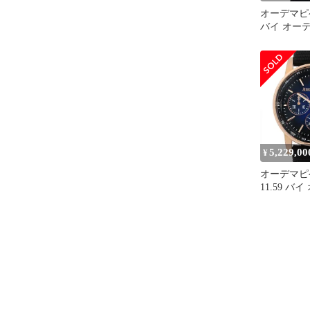
オーデマピゲ 
バイ オー
15210OR.O
中古 メン
5,229,00
¥
オーデマピゲ
11.59 バ
クロノグラ
26393OR.O
中古 メン