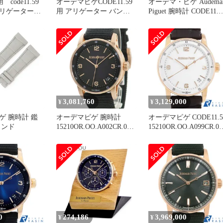
 code11.59
オーデマピゲCODE11.59
オーデマ・ピゲ Audemar
リゲータース
用 アリゲーター バンド
Piguet 腕時計 CODE11.5
レザーベルト 純正品
byAPA
77410OR.OO.A344CR.01
ギョーシェ ライトブル
文字盤 デイト 裏スケ
K18PG アリゲーターレ
ーベルト 自動巻き
【箱・保付き】
3,081,760
3,129,000
¥
¥
ゲ 腕時計 鑑
オーデマピゲ 腕時計
オーデマピゲ CODE11.5
ランド
15210OR.OO.A002CR.01
15210OR.OO.A099CR.01
鑑定済み ブランド
中古 メンズ
0
274,186
3,969,000
¥
¥