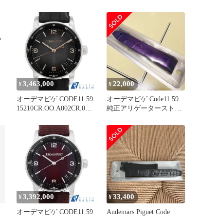
ピゲ WG
ック 2021 CODE11.59 ネ
15210BC.OO.A068CR.01
イビー文字盤 SS ステン
WG 自動巻
レススチール 約288.7g 置
き時計 電池式 ユニセッ
クス 送料無料
241001034300
3,463,000
22,000
¥
¥
オーデマピゲ CODE11.59
オーデマピゲ Code11.59
15210CR.OO.A002CR.01
純正アリゲーターストラ
中古 メンズ
ップ 38mm
3,392,000
33,400
¥
¥
オ
オーデマピゲ CODE11.59
Audemars Piguet Code