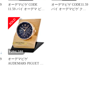
9
オーデマピゲ CODE
オーデマピゲ CODE11.59
11.59 バイ オーデマ ピゲ
バイ オーデマピゲ クロ
クロノグラフ
ノグラフ
26393OR.OO.A002KB.02
26393CR.OO.A002KB.01
中古 メンズ
中古 メンズ
294,580
¥
9
オーデマピゲ
AUDEMARS PIGUET 置
時計 テーブルクロック
GP 新品同様 置き時計 ネ
イビー 紺 バー アラビア
ラウンド CODE11.59【中
古】