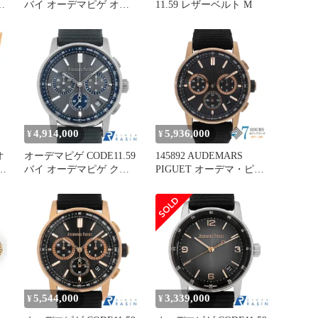
バイ オーデマピゲ オー
11.59 レザーベルト M
トマティック
15210BC.OO.A500KB.01
中古 メンズ
4,914,000
5,936,000
¥
¥
オ
オーデマピゲ CODE11.59
145892 AUDEMARS
9
バイ オーデマピゲ クロ
PIGUET オーデマ・ピゲ
ノグラフ
29393NR.OO.A002KB.02
26393ST.OO.A009KB.01
ブラック ピンクゴールド
プ
中古 メンズ
ナイロン 自動巻き 純正
ボックス
5,544,000
3,339,000
¥
¥