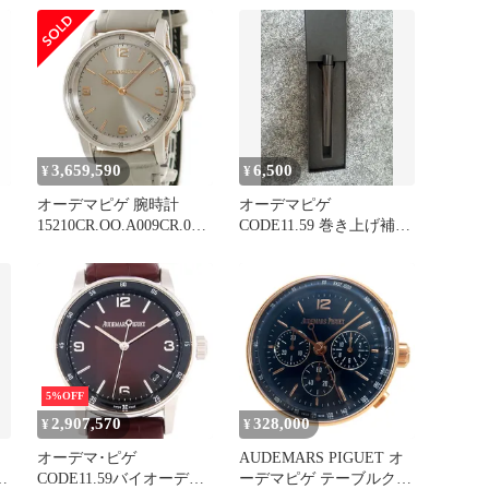
グリーン文字盤 Dバック
カーキ文字盤 自動巻き
メ
ル 自動巻き AUDEMARS
AUDEMARS PIGUET メ
PIGUET
ンズ
3,659,590
6,500
¥
¥
オーデマピゲ 腕時計
オーデマピゲ
15210CR.OO.A009CR.01
CODE11.59 巻き上げ補助
鑑定済み ブランド
用スティック
動
5%OFF
2,907,570
328,000
¥
¥
オ
オーデマ･ピゲ
AUDEMARS PIGUET オ
CODE11.59バイオーデマ
ーデマピゲ テーブルクロ