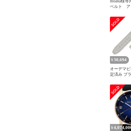
moana様専用
ベルト ア
トラップ
30,694
¥
オーデマピ
定済み ブ
4,074,00
¥