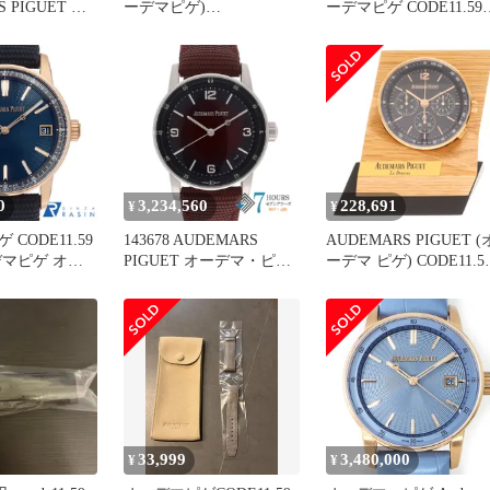
 PIGUET オ
ーデマピゲ)
ーデマピゲ CODE11.59
ODE11.59
CODE11.59【2022年11月
2025年8月印 中古美品
印 中古品
印】【中古品】
26393NR.OO.A002KB.02
O.A002CR.01
【15210OR.OO.A002KB.0
2】
0
3,234,560
228,691
¥
¥
CODE11.59
143678 AUDEMARS
AUDEMARS PIGUET (
デマピゲ オー
PIGUET オーデマ・ピゲ
ーデマ ピゲ) CODE11.5
ク
15210BC.OO.A500KB.01
2021 テーブルクロック
O.A348KB.01
バーガンディ ホワイトゴ
クォーツ 置き時計 ネイ
ンズ
ールド ナイロン レザー
ビー文字盤 箱・ディス
自動巻き 純正ボックス
レイ台
33,999
3,480,000
¥
¥