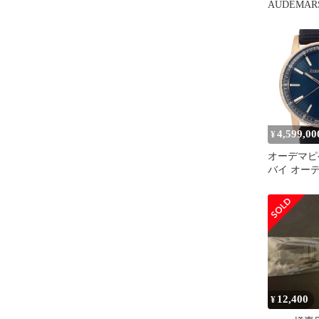
AUDEMARS
ーデマピゲ C
2019年8月
15210OR.O
4,599,00
¥
オーデマピゲ 
バイ オー
トマティッ
15210OR.O
未使用 メ
12,400
¥