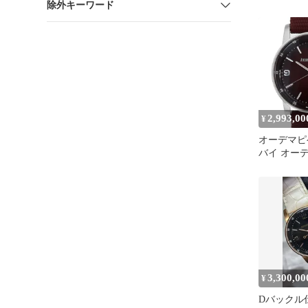
除外キーワード
ターレザ
ブラック
2,993,00
¥
オーデマピゲ 
バイ オー
トマティッ
15210BC.O
中古 メン
3,300,00
¥
Dバックル