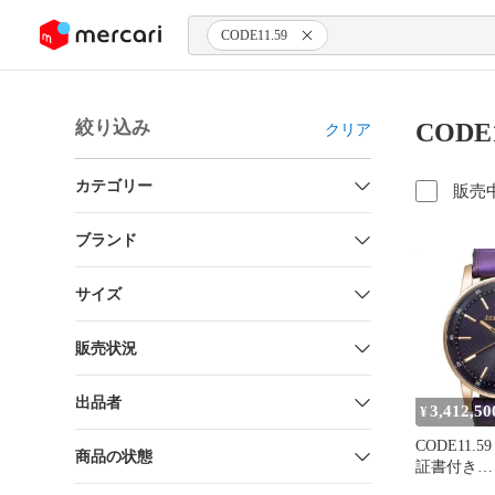
ンツにスキップ
CODE11.59
絞り込み
CODE
クリア
カテゴリー
販売
ブランド
サイズ
販売状況
出品者
3,412,50
¥
CODE11.5
商品の状態
証書付き
Ref.77410