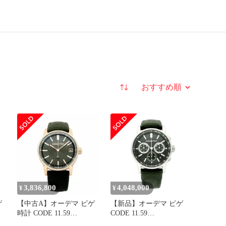
並び替え
3,836,800
4,048,000
¥
¥
ゲ
【中古A】オーデマ ピゲ
【新品】オーデマ ピゲ
時計 CODE 11.59
CODE 11.59
15210OR.OO.A056KB.01
26393ST.OO.A056KB.01