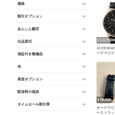
01 中古品
価格
割引オプション
あんしん鑑定
5,579,00
¥
出品形式
AUDEMARS
ーデマピゲ
保証付き整備品
CODE11.
マピゲ ク
色
26393NR.O
発送オプション
配送料の負担
39,800
¥
タイムセール割引率
オーデマピ
ーストラッ