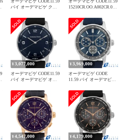
s
オーデマピゲ CODE11.59
オーデマピゲ CODE11.59
9
バイ オーデマピゲ クロ
15210CR.OO.A002CR.01
ノグラフ
中古 メンズ
26393NR.OO.A002KB.02
ー
中古 メンズ
ザ
3,077,000
3,969,000
¥
¥
9
オーデマピゲ CODE11.59
オーデマピゲ CODE
バイ オーデマピゲ オー
11.59 バイ オーデマピゲ
トマティック
クロノグラフ
15210BC.OO.A321CR.01
26393ST.OO.A348KB.01
中古 メンズ
中古 メンズ
4,547,000
4,179,000
¥
¥