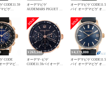
CODE11.59
オーデマピゲ
オーデマピゲ CODE11.5
デマピゲ
AUDEMARS PIGUET 置
バイ オーデマピゲ オー
O.A028CR.01
時計 テーブルクロック
トマティック
ズ
GP 置き時計 ネイビー 紺
15210OR.OO.A056KB.01
バー アラビア ラウンド
中古 メンズ
CODE11.59【中古】
0
263,100
4,179,000
¥
¥
 CODE
オーデマ･ピゲ
オーデマピゲ CODE11.5
イ オーデマピゲ
CODE11.59バイオーデマ
バイ オーデマピゲ オー
フ
ピゲテーブルクロック
トマティック
O.A002KB.03
GP クォーツ
15210OR.OO.A348KB.01
ズ
中古 メンズ