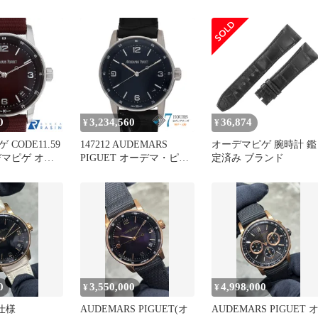
ーストラップ
CODE11.59
2022年4月印 中古品
26393NB.OO.A002KB.01
0
3,234,560
36,874
¥
¥
CODE11.59
147212 AUDEMARS
オーデマピゲ 腕時計 鑑
デマピゲ オー
PIGUET オーデマ・ピゲ
定済み ブランド
ク
15210BC.OO.A321CR.01
O.A068CR.01
ネイビー ホワイトゴール
ズ
ド レザー(クロコ) 自動巻
き 純正ボックス
0
3,550,000
4,998,000
¥
¥
仕様
AUDEMARS PIGUET(オ
AUDEMARS PIGUET 