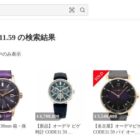
11.59 の検索結果
中のみ表示
0
4,708,000
3,540,000
¥
¥
9 38mm 箱・保
【新品】オーデマ ピゲ
【名古屋】オーデマピ
時計 CODE11.59
CODE11.59 バイ オーデ
OR.OO.A623CR.
26393ST.OO.A348KB.01
マピゲ