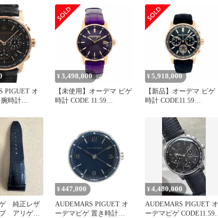
 メンズ 腕時計
ナイトブルー文字盤 自動
15210OR.OO.A002KB.02
巻き AUDEMARS
パープル PG 革 自動巻 
PIGUET
ンズ 保証書付
0
3,498,000
5,918,000
¥
¥
 PIGUET オ
【未使用】オーデマ ピゲ
【新品】オーデマ ピゲ
 腕時計
時計 CODE 11.59
時計 CODE11.59
59 バイ オーデ
77410OR.OO.A623CR.01
26393OR.OO.A348KB.01
ロノグラフ
パーパル文字盤 自動巻き
ナイトブルー文字盤 自
O.A002KB.01
AUDEMARS PIGUET
巻き AUDEMARS
PIGUET
447,000
4,480,000
¥
¥
ゲ 純正レザ
AUDEMARS PIGUET オ
AUDEMARS PIGUET 
プ アリゲー
ーデマピゲ 置き時計
ーデマピゲ CODE11.59