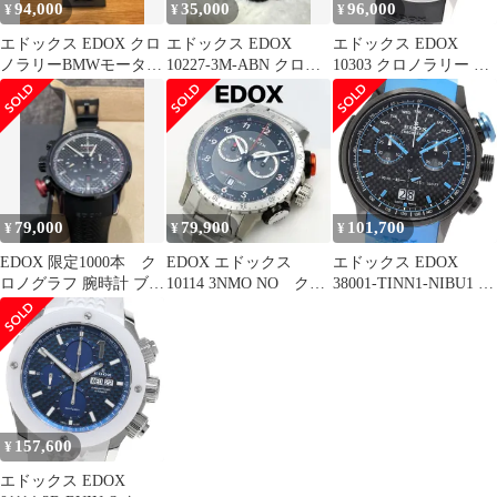
94,000
35,000
96,000
¥
¥
¥
エドックス EDOX クロ
エドックス EDOX
エドックス EDOX
ノラリーBMWモーター
10227-3M-ABN クロノ
10303 クロノラリー ク
スポーツ リミテッドエ
ラリーS メンズ
ロノダカール3 限定
ディション
1000本 クォーツ メンズ
良品 _949105
79,000
79,900
101,700
¥
¥
¥
EDOX 限定1000本 ク
EDOX エドックス
エドックス EDOX
ロノグラフ 腕時計 ブラ
10114 3NMO NO クォ
38001-TINN1-NIBU1 ク
ック WRC 限定ケース
ーツ クロノラリー 銀
ロノラリー リミテッド
付き
エディション ザウバー
F1 555本限定 クォーツ
メンズ _961276
157,600
¥
エドックス EDOX