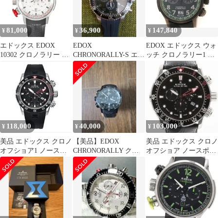
81,000
36,900
147,840
¥
¥
¥
エドックス EDOX
EDOX
EDOX エドックス ウォ
10302 クロノラリー ク
CHRONORALLY-S エド
ッチ クロノラリー1 エ
ロノグラフ 腕時計 ホワ
ックス クロノラリーS
クストリーム パイロッ
イト文字盤 メンズ【中
メンズ 腕時計
ト リミテッドエディシ
古】
ョン 【205】 時計
38001-TINGN-V3 腕時
計 ステンレススチール/
革 ブラック -刻印 メン
ズ【中古】
118,000
40,000
103,000
¥
¥
¥
美品 エドックス クロノ
【美品】EDOX
美品 エドックス クロノ
オフショア1 ノースポ
CHRONORALLY クロ
オフショア ノースポー
ール 世界限定300本
ノラリー 腕時計
ル 10221限定300 クォー
ツ