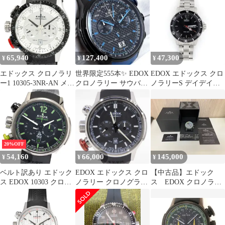
ック
65,940
127,400
47,300
¥
¥
¥
エドックス クロノラリ
世界限定555本✨ EDOX
EDOX エドックス クロ
ー1 10305-3NR-AN メン
クロノラリー サウバー
ノラリーS デイデイト
ズ
F1チーム
84300 メンズ腕時計 質
屋出品
20%OFF
54,160
66,000
145,000
¥
¥
¥
ベルト訳あり エドック
EDOX エドックス クロ
【中古品】エドック
ス EDOX 10303 クロノ
ノラリー クロノグラフ
ス EDOX クロノラリ
ラリー クロノダカール
10302-3-GIN クオーツ
ー エクストリーム パイ
限定1000本 クォーツ メ
腕時計 ※中古
ロット リミテッドエデ
ンズ 箱付き_917013
ィション 現状品