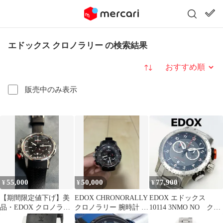
エドックス クロノラリー の検索結果
並び替え
販売中のみ表示
55,000
50,000
77,900
¥
¥
¥
【期間限定値下げ】美
EDOX CHRONORALLY
EDOX エドックス
品・EDOX クロノラリ
クロノラリー 腕時計 本
10114 3NMO NO クォ
ー・クロノグラフ ブラ
体
ーツ クロノラリー 銀