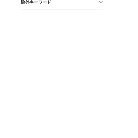
除外キーワード
アドール 腕
テンレススチ
自動巻き 
済 磨き直し
保証 CUERVO Y
SOBRINOS 中古 クエ
ボ・イ・ソ