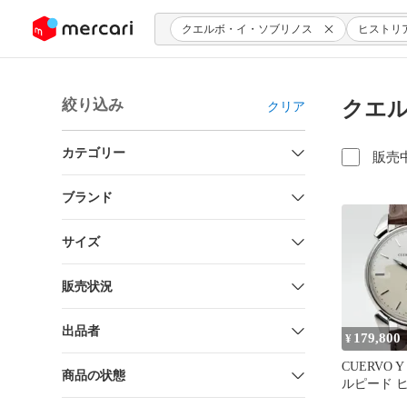
ンツにスキップ
クエルボ・イ・ソブリノス
ヒストリ
絞り込み
クエル
クリア
カテゴリー
販売
ブランド
サイズ
販売状況
出品者
179,800
¥
CUERVO Y
商品の状態
ルピード 
ル ペキニ