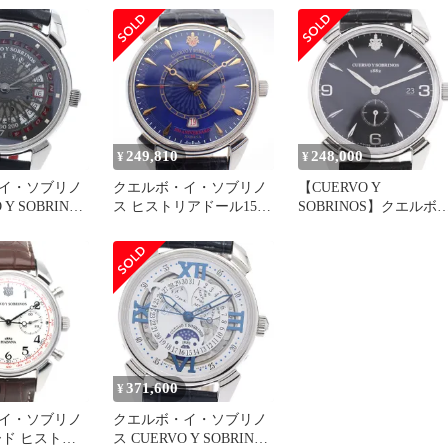
フラメンテ スモールセコ
ンド 手巻き メンズ
_933975
249,810
248,000
¥
¥
イ・ソブリノ
クエルボ・イ・ソブリノ
【CUERVO Y
 Y SOBRINOS
ス ヒストリアドール1519
SOBRINOS】クエルボ
 ヒストリアドー
500本限定 自動巻き メン
イ・ソブリノス ヒスト
グ デイト 限
ズ 腕時計 青文字盤 純正
アドール ペキニョス セ
自動巻き メンズ
革ベルト 3196.1BL【いお
ゴンドス 3191 ステンレ
き質店】
ススチール×レザー 黒 
動巻き スモールセコン
メンズ 黒文字盤 腕時計
371,600
¥
イ・ソブリノ
クエルボ・イ・ソブリノ
ード ヒストリ
ス CUERVO Y SOBRINOS