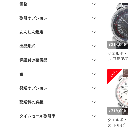
価格
割引オプション
あんしん鑑定
213,000
¥
出品形式
クエルボ・
ス CUERVO
保証付き整備品
3195RC
ル レーシン
色
定200本 
_945842
発送オプション
配送料の負担
319,000
¥
タイムセール割引率
クエルボ・
ス トルピ