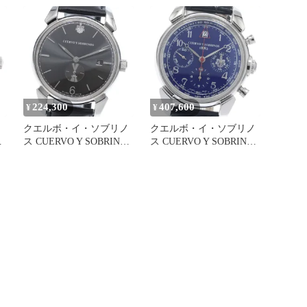
フラメンテ スモールセコ
金 K18ピンクゴールド
ンド 手巻き メンズ 良品
3130-9FA 手巻き オーバ
_957511
ーホール済 磨き直し済
メンズ 1年保証 CUERVO
Y SOBRINOS 中古 クエル
ボ・イ・ソブリノス
224,300
407,600
¥
¥
クエルボ・イ・ソブリノ
クエルボ・イ・ソブリノ
・
ス CUERVO Y SOBRINOS
ス CUERVO Y SOBRINOS
リ
3195-GS ヒストリアドー
3142 ヒストリアドール
ル デイト スモールセコ
クロノグラフ スモールセ
ンド 自動巻き メンズ 保
コンド 自動巻き メンズ
自
証書付き_919171
保証書付き_958190
ド