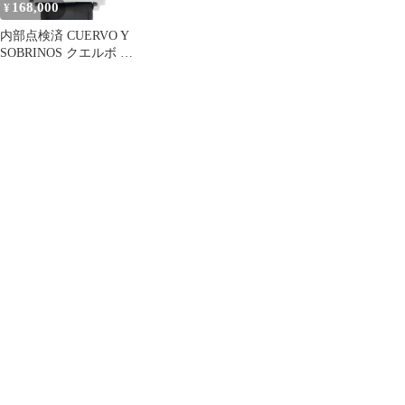
168,000
¥
内部点検済 CUERVO Y
SOBRINOS クエルボ イ
ソブリノス ハバナ プロ
ミネンテ A1012 デイト
シルバー ギョーシェ
SS ステンレス 純正ベ
ルト 純正尾錠 メンズ
自動巻き【6ヶ月保証】
【腕時計】【中古】