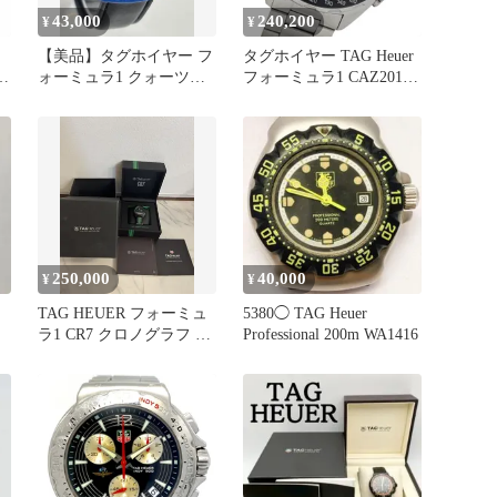
43,000
240,200
¥
¥
【美品】タグホイヤー フ
タグホイヤー TAG Heuer
1
ォーミュラ1 クォーツ
フォーミュラ1 CAZ2012
ラ
【381.513】【稼働品】メ
BA0876 時計 メンズ ブラ
ンズ
ンド キャリバー16 デイ
ル
ト 自動巻き AT ステンレ
ス SS シルバー グレー 磨
き済み 【中古】
250,000
40,000
¥
¥
TAG HEUER フォーミュ
5380◯ TAG Heuer
ラ1 CR7 クロノグラフ 世
Professional 200m WA1416
界3000本限定