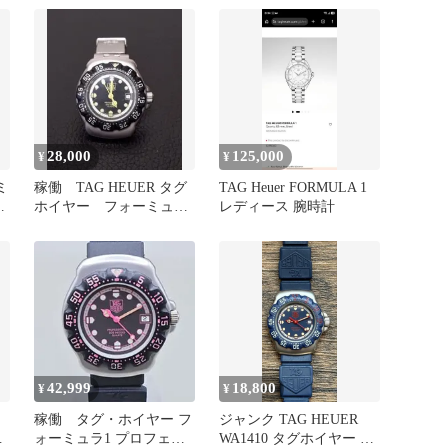
28,000
125,000
¥
¥
ミ
稼働 TAG HEUER タグ
TAG Heuer FORMULA 1
ラ
ホイヤー フォーミュラ
レディース 腕時計
1
42,999
18,800
¥
¥
稼働 タグ・ホイヤー フ
ジャンク TAG HEUER
ヤ
ォーミュラ1 プロフェッ
WA1410 タグホイヤー フ