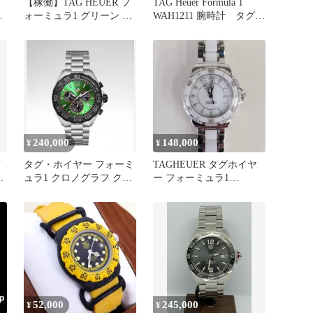
【稼働】TAG HEUER フ
TAG Heuer Formula 1
ー
ォーミュラ1 グリーン ボ
WAH1211 腕時計 タグホ
ーイズ 372.513
イヤー
240,000
148,000
¥
¥
イ
タグ・ホイヤー フォーミ
TAGHEUER タグホイヤ
イ
ュラ1 クロノグラフ クォ
ー フォーミュラ1
ーツ, 43 mm グリーン
WAH1313 12Pダイヤ
52,000
245,000
¥
¥