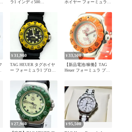
ラ1 インディ500
ホイヤー フォーミュラ
CAZ101V 【 超美品 】
377.513 ブラック×ピンク
31,900
33,500
¥
¥
フ
TAG HEUER タグホイヤ
【新品電池/稼働】TAG
ン
ー フォーミュラ1 プロフ
Heuer フォーミュラ プロ
ェッショナル200m ブラ
フェッショナル 腕時計
ック QZ レディース
380.508 腕時計 稼働品
27,980
95,500
¥
¥