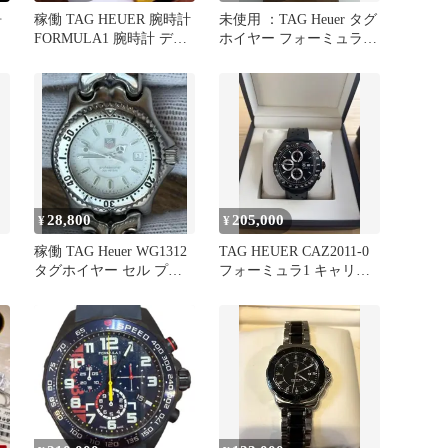
ォ
稼働 TAG HEUER 腕時計
未使用 ：TAG Heuer タグ
FORMULA1 腕時計 デイ
ホイヤー フォーミュラ1
ト 3649
キャリバー5
28,800
205,000
¥
¥
稼働 TAG Heuer WG1312
TAG HEUER CAZ2011-0
タグホイヤー セル プロ
フォーミュラ1 キャリバ
フェッショナル
ー16