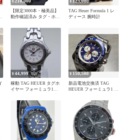
210,000
123,000
¥
¥
【限定3000本・極美品】
TAG Heuer Formula 1 レ
動作確認済み タグ・ホイ
ディース 腕時計
ヤー フォーミュラ1 オラ
クル レッドブルレーシン
グ 20周年記念 腕時計 ク
ォーツ CAZ101AZ
44,999
150,500
¥
¥
イ
稼動 TAG HEUER タグホ
新品電池交換済 TAG
ロ
イヤー フォーミュラ1
HEUER フォーミュラ1 レ
WG1312-0
ッドブル レーシング