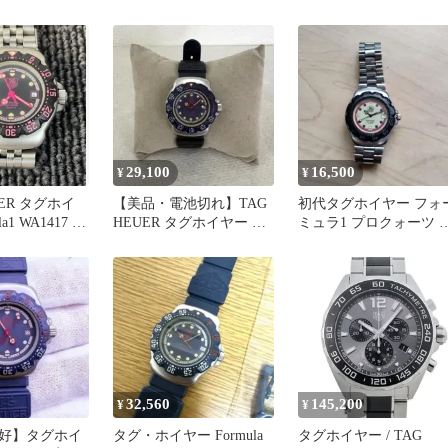
 限定品
１ 29mm
ー フォーミュラ ラバ
29,100
16,500
¥
¥
UER タグホイ
【美品・電池切れ】TAG
初代タグホイヤー フォ
a1 WA1417 稼
HEUER タグホイヤー フ
ミュラ1 プロクォーツ 
ォーミュラ1
ィンテージ
32,560
145,200
¥
¥
好】タグホイ
タグ・ホイヤー Formula
タグホイヤー / TAG