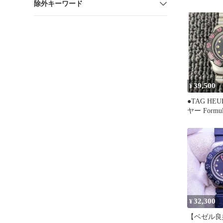
除外キーワード
ンディ500
39,500
¥
●TAG HE
ヤー Formul
働品●
32,300
¥
【ベゼル良