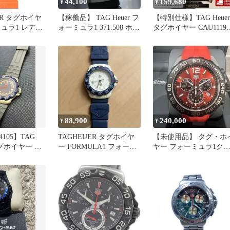
44,100
159,680
¥
¥
ER タグホイヤ
【稼働品】 TAG Heuer フ
【特別仕様】TAG Heuer
ュラ1 レディ
ォーミュラ1 371.508 ホワ
タグホイヤー CAU1119
ツ 腕時計 オ
イト シルバー デイト 夜
フォーミュラ 1
413 NT Aラン
光 純正ブレス クオーツ
レディース 腕時計
#17601
88,900
240,000
¥
¥
54105】TAG
TAGHEUER タグホイヤ
【未使用品】 タグ・ホ
タグホイヤー フ
ー FORMULA1 フォーミ
ヤー フォーミュラ1ク
WA1210 ト
ュラー 387.513
ノグラフ CAZ101AN
ヴィンテージ