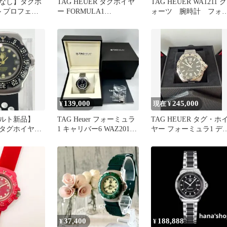
なし】タグホ
TAG HEUER タグホイヤ
TAG HEUER WA1211 ク
ル プロフェッ
ー FORMULA1
ォーツ 腕時計 フォ
mm
WAZ1110.BA0875
ミュラ1 ボーイズ
139,000
245,000
¥
現在 ¥
ルト新品】
TAG Heuer フォーミュラ
TAG HEUER タグ・ホ
er タグホイヤー
1 キャリバー6 WAZ2014
ヤー フォーミュラ1 デ
ミュラ1
Y04456
ト
37,400
188,888
¥
¥