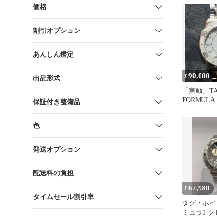
価格
割引オプション
あんしん鑑定
90,000
¥
出品形式
「実動」TA
FORMULA
保証付き整備品
腕時計
色
発送オプション
配送料の負担
67,980
¥
タイムセール割引率
タグ・ホイ
ミュラ1 ク