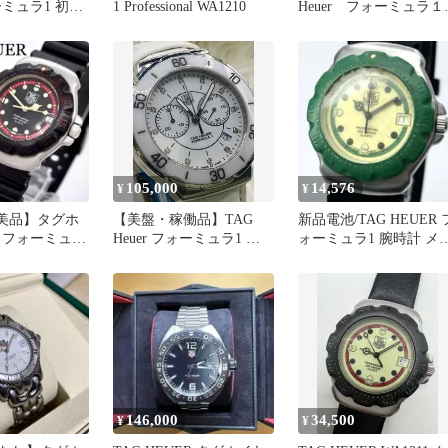
ミュラ1 初代
1 Professional WA1210
Heuer フォーミュラ１
 ネイビー
クロノグラフ
CAZ1011.BA0843 グレ
ー クオーツ 【中古】
商品番号 B-160472
105,000
14,576
¥
¥
【美品】タグホ
⁠【美盤・稼働品】TAG
新品電池/TAG HEUER 
 フォーミュラ
Heuer フォーミュラ1 レ
ォーミュラ1 腕時計 メ
ッショナル メ
ディース 腕時計⁠
ズ グリーン 希少色
146,000
34,500
¥
¥