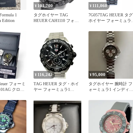
101,700
111,060
¥
¥
Formula 1
タグホイヤー TAG
7G057TAG HEUER タグ
a Edition
HEUER CAH1110 フォー
ホイヤー フォーミュラ
ミュラ1 クロノグラフ ク
インディ500 クロノグ
ォーツ メンズ _974758
フ CAC111B-0 腕時計 メ
ンズ ステンレススチー
シルバー ブラック クオ
ーツ 中古
116,242
95,000
¥
¥
Heuer フォーミ
TAG HEUER タグ・ホイ
タグホイヤー 腕時計 フ
101AG クロノ
ヤー フォーミュラ1
ォーミュラ1 インディ
規品
CAZ1010.BA0842 腕時計
500 クロノ C
メンズ クオーツ ブラッ
ク文字盤 動作品 【中古/
現状品】 32605K389