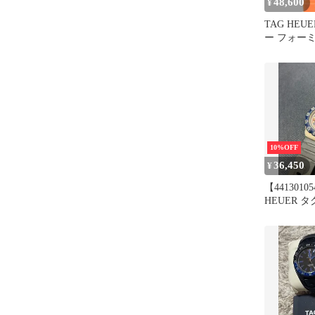
48,600
¥
TAG HEU
ー フォーミ
ースクオー
レンジ WA1
ク
10%OFF
36,450
¥
【4413010
HEUER 
ォーミュラ1 
リチウム 