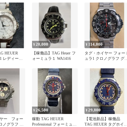
20,000
114,000
¥
¥
G HEUER
【稼働品】TAG Heuer フ
タグ・ホイヤー フォー
 1 レディース
ォーミュラ１ WA1416
ュラ1 クロノグラフ グ
ンドデイト
26,500
29,800
¥
¥
ヤー フォー
稼動 TAG HEUER
【電池新品】稼働品
ロノグラフ イ
Professional フォーミュラ
TAG HEUER タグホイ