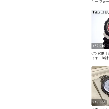
ヤー フォー
レディース
32,910
¥
676 稼働
イヤー時計
1 プロフェ
ンズ
49,500
¥