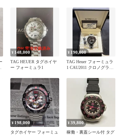
ー
ショナル 377.513
ォーミュラ1 青
148,000
190,000
¥
¥
ー
TAG HEUER タグホイヤ
TAG Heuer フォーミュラ
ヴ
ー フォーミュラ1
1 CAU2011 クロノグラフ
自動巻き
198,000
39,800
¥
¥
タグホイヤー フォーミュ
稼働・裏蓋シール付 タグ