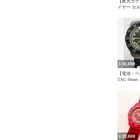
【夜光カケ
イヤー セ
ショナル38
36,000
¥
【電池・ベ
TAG Heu
初代フォー
39,800
¥