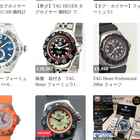
er タグホイヤー
【希少】TAG HEUER タ
【タグ・ホイヤー】フ
 365.508 腕時計
グホイヤー 腕時計 フォ
ーミュラ1
ーミュラ1 372.508
38,300
8,800
¥
¥
ー フォーミュ
稼働 箱付き TAG
TAG Heuer Professional
バー6
Heuer フォーミュラ1
200m クォーツ
 メンズ
WA1414 レディース
10%OFF