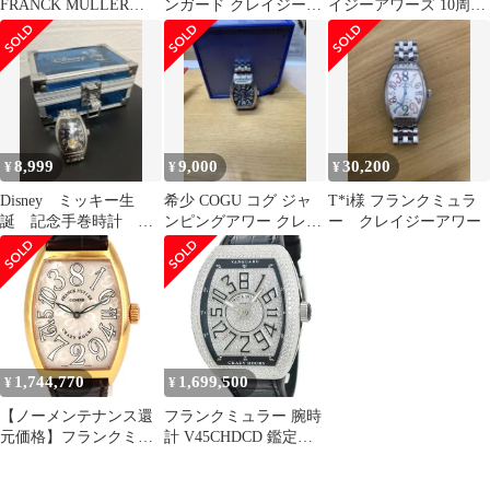
FRANCK MULLER
ンガード クレイジーア
イジーアワーズ 10周年
5850CH トノー カーベ
ワーズ 腕時計 時計 ス
記念モデル 世界10本限
ックス クレイジーアワ
テンレススチール
定 7880CH CD 10TH 中
ーズ 腕時計 グレー文字
V45CH 自動巻き メン
古 メンズ
盤 K18WG ホワイトゴ
ズ 1年保証 FRANCK
ールド メンズ【中古】
MULLER 中古 フラン
クミュラー
8,999
9,000
30,200
¥
¥
¥
Disney ミッキー生
希少 COGU コグ ジャ
T*i様 フランクミュラ
誕 記念手巻時計 中
ンピングアワー クレイ
ー クレイジーアワー
古
ジーウォッチ 自動巻き
1,744,770
1,699,500
¥
¥
【ノーメンテナンス還
フランクミュラー 腕時
元価格】フランクミュ
計 V45CHDCD 鑑定済
ラー クレイジーアワー
み ブランド
ズ PG 7851CH PG･RG