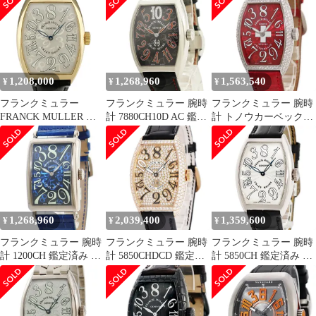
ズ ダイヤモンド
Ref.5850CH NBR D5 CD
中古品 シルバー メンズ
腕時計
1,208,000
1,268,960
1,563,540
¥
¥
¥
フランクミュラー
フランクミュラー 腕時
フランクミュラー 腕時
FRANCK MULLER ト
計 7880CH10D AC 鑑定
計 トノウカーベックス
ノー カーベックス クレ
済み ブランド
5850CH D 鑑定済み ブ
イジーアワーズ ギョー
ランド
シェ 7851CH 腕時計 YG
レザー 自動巻き シルバ
ー メンズ 【中古】
1,268,960
2,039,400
1,359,600
¥
¥
¥
フランクミュラー 腕時
フランクミュラー 腕時
フランクミュラー 腕時
計 1200CH 鑑定済み ブ
計 5850CHDCD 鑑定済
計 5850CH 鑑定済み ブ
ランド
み ブランド
ランド