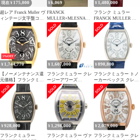
175,000
6,069
1,480,000
現在 ¥
¥
¥
超レア Franck Muller ヴ
FRANCK
フランク ミュラー
ィンテージ文字盤コレ
MULLER×MLESNA
FRANCK MULLER ク
クション 56枚
TEAコラボ
レイジーアワーズ
5850CH メンズ 腕時計
シルバー K18PG 自動巻
き Crazy Hours
90318091
5%OFF
1,744,770
1,607,000
890,800
¥
¥
¥
【ノーメンテナンス還
フランクミュラー クレ
フランクミュラー トノ
元価格】フランクミュ
ージーアワーズ
ーカーベックス クレイ
ラー トノウカーベック
5850CH PG 中古 メンズ
ジーアワーズ 腕時計
スクレイジーアワーズ
RG 7851CH PG･RG 自
動巻
928,000
1,298,000
2,079,000
¥
¥
¥
フランクミュラー
フランクミュラー ヴァ
フランクミュラー クレ