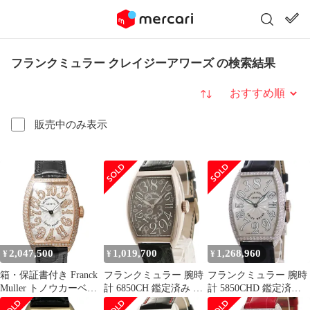
フランクミュラー クレイジーアワーズ の検索結果
並び替え
販売中のみ表示
2,047,500
1,019,700
1,268,960
¥
¥
¥
箱・保証書付き Franck
フランクミュラー 腕時
フランクミュラー 腕時
Muller トノウカーベッ
計 6850CH 鑑定済み ブ
計 5850CHD 鑑定済み
クス クレイジーアワー
ランド
ブランド