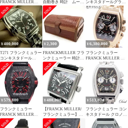
FRANCK MULLER
自動巻き 時計 ムーブ
ンキスタドールグラン
8005HSC コンキスタド
メント
プリ9900 クロコダイル
ール ライジング サン
べルト
腕時計 シルバー文字盤
メンズ【中古】
400,000
2,300
6,380,000
¥
¥
¥
T271 フランクミュラー
FRANCKMULLER フラ
フランクミュラー
コンキスタドール
ンクミューラー 時計ボ
FRANCK MULLER コ
8005SC オート 箱ギャ
ックス 箱 木製
ンキスタドール クロノ
ラ付
キング 8005 CC KING
ブラック K18PG 金無垢
腕時計 メンズ 自動巻
101869957
579,800
480,000
513,874
¥
¥
¥
フランクミュラー
【FRANCK MULLER/
フランクミュラー コン
FRANCK MULLER
フランクミュラー】
キスタドール クロノ
8900SCGP コンキスタ
10000KSC 腕時計 ステ
8002CC メンズ 腕時計
ドール グランプリ ブラ
ンレススチール/レザー