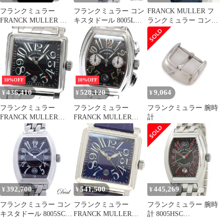
フランクミュラー
フランクミュラー コン
FRANCK MULLER フ
FRANCK MULLER コ
キスタドール 8005LQZ
ランクミュラー コンキ
ンキスタドール コルテ
レディース 腕時計
スタドール コルテス
ス 10000HSC 腕時計 SS
10000L シルバー AT レ
レザー 自動巻き ブラッ
ディース 腕時計 稼働品
ク メンズ 【中古】
10%OFF
10%OFF
436,410
528,120
9,064
¥
¥
¥
フランクミュラー
フランクミュラー
フランクミュラー 腕時
FRANCK MULLER
FRANCK MULLER
計
10000HSC コンキスタ
8002CC コンキスタドー
ドール コルテス デイト
ル クロノグラフ 自動巻
自動巻き メンズ
き メンズ 保証書付き
_890558
_894632
392,700
541,500
445,269
¥
¥
¥
フランクミュラー コン
フランクミュラー
フランクミュラー 腕時
キスタドール 8005SC
FRANCK MULLER
計 8005HSC