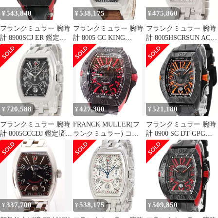
543,840
538,175
475,860
¥
¥
¥
フランクミュラー 腕時
フランクミュラー 腕時
フランクミュラー 腕時
計 8900SCJ ER 鑑定済
計 8005 CC KING
計 8005HSCRSUN AC
み ブランド
SUNRISE 鑑定済み ブ
鑑定済み ブランド
ランド
720,588
427,300
521,180
¥
¥
¥
フランクミュラー 腕時
FRANCK MULLER(フ
フランクミュラー 腕時
計 8005CCCDJ 鑑定済み
ランクミュラー) コン
計 8900 SC DT GPG
ブランド
キスタドールグランプ
TTTTNR 鑑定済み ブラ
リ 8900SCDTGPG TI/ラ
ンド
バー AT 自動巻き チタ
ン ブラック文字盤 黒
337,700
538,175
509,850
¥
¥
¥