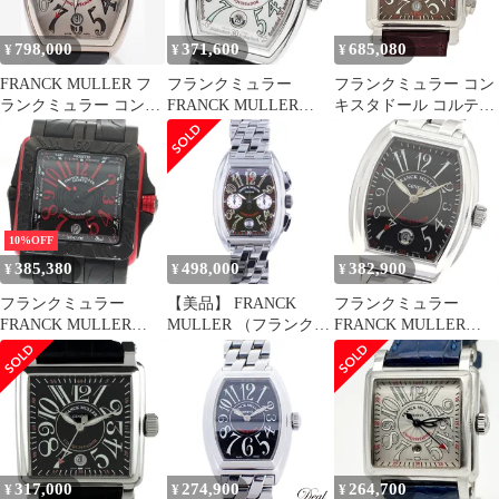
ズ
798,000
371,600
685,080
¥
¥
¥
FRANCK MULLER フ
フランクミュラー
フランクミュラー コン
ランクミュラー コンキ
FRANCK MULLER
キスタドール コルテス
スタドール 8002SC メ
8000SC コンキスタドー
キング クロノグラフ
ンズウォッチ K18WG
ル デイト 自動巻き メ
10000KCC 自動巻き ス
自動巻 ラバーストラッ
ンズ 良品 _955453
テンレススティール メ
プ シルバーダイヤル 国
ンズ FRANCK
内正規 中古A 【送料無
MULLER【中古】 【時
料】 B-2211【質屋出
計】
10%OFF
品】
385,380
498,000
382,900
¥
¥
¥
フランクミュラー
【美品】 FRANCK
フランクミュラー
FRANCK MULLER
MULLER （フランクミ
FRANCK MULLER
10800SCDTGPG コンキ
ュラー） コンキスタド
8005SC コンキスタドー
スタドール コルテス グ
ール クロノグラフ 時計
ル デイト 自動巻き メ
ランプリ デイト 自動巻
自動巻き/メンズ Black
ンズ 良品 _966649
き メンズ保証書付き
8002CC used:A 【中古】
_919153
317,000
274,900
264,700
¥
¥
¥