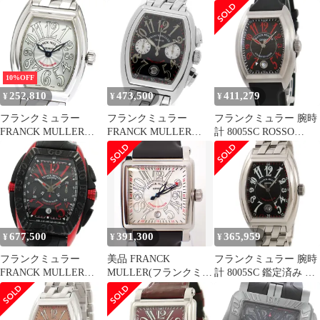
メンズ 腕時計
10000KSC コンキスタ
8005HSCRSUN 鑑定済
ドール コルテス デイト
み ブランド
自動巻き メンズ 良品
_956996
10%OFF
252,810
473,500
411,279
¥
¥
¥
フランクミュラー
フランクミュラー
フランクミュラー 腕時
FRANCK MULLER
FRANCK MULLER
計 8005SC ROSSO
8005LQZ コンキスタド
8001CC コンキスタドー
VIVO 鑑定済み ブラン
ール クォーツ レディー
ル クロノグラフ 自動巻
ド
ス 箱・保証書付き
き メンズ 箱付き
_941893
_962746
677,500
391,300
365,959
¥
¥
¥
フランクミュラー
美品 FRANCK
フランクミュラー 腕時
FRANCK MULLER
MULLER(フランクミュ
計 8005SC 鑑定済み ブ
8900CCGP コンキスタ
ラー) コンキスタドー
ランド
ドール グランプリ クロ
ルコルテス 10000HSC
ノグラフ 自動巻き メン
SS/ラバー AT 自動巻き