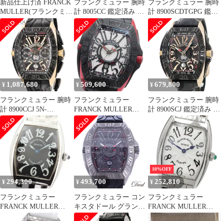
新品仕上げ済 FRANCK
フランクミュラー 腕時
フランクミュラー 腕時
MULLER(フランクミュ
計 8005CC 鑑定済み ブ
計 8900SCDTGPG 鑑定
ラー) コンキスタドー
ランド
済み ブランド
ル 8005SC SS AT 自動
巻き 腕周り20cm 黒文
字盤 ブラック メンズ
1,087,680
509,600
679,800
¥
¥
¥
フランクミュラー 腕時
フランクミュラー
フランクミュラー 腕時
計 8900CCJ 5N-
FRANCK MULLER
計 8900SCJ 鑑定済み ブ
RUBBER 鑑定済み ブラ
9900SCDTGPG コンキ
ランド
ンド
スタドール グランプリ
デイト 自動巻き メンズ
_938986
10%OFF
294,300
493,700
252,810
¥
¥
¥
フランクミュラー
フランクミュラー コン
フランクミュラー
FRANCK MULLER
キスタドール グランプ
FRANCK MULLER
1752QZ カサブランカ
リ 8900SCDTGPG メン
1752QZ トノウ カーベ