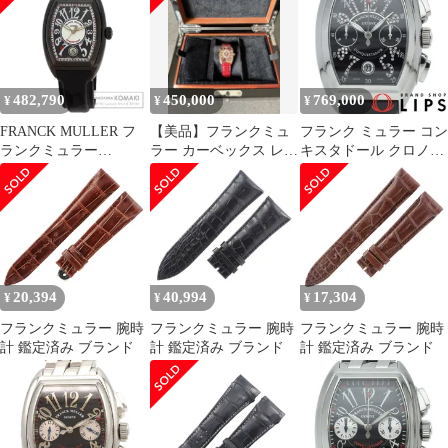
ック 自動巻き メンズ
自動巻き/オートマ ブラ
美品 箱・保証書付き 腕
ック文字盤/ブラック革
時計 M#148421
メンズ 【中古】【真子
質店】【GD】
482,790
450,000
769,000
¥
¥
¥
FRANCK MULLER フ
【美品】フランクミュ
フランク ミュラー コン
ランクミュラー
ラー カーベックス レリ
キスタドール クロノグ
8000SCJ コンキスタド
ーフ ダイヤ ボルドー定
ラフ ジョーカー 日本限
ール 日本100本限定 腕
価230万円
定100本 8005CCCDJ 箱
時計 SS ラバー メンズ
保証書 SS メンズ時計
[中古]
20,394
40,994
17,304
¥
¥
¥
フランクミュラー 腕時
フランクミュラー 腕時
フランクミュラー 腕時
計 鑑定済み ブランド
計 鑑定済み ブランド
計 鑑定済み ブランド