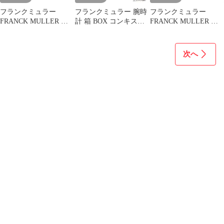
フランクミュラー
フランクミュラー 腕時
フランクミュラー
FRANCK MULLER 腕
計 箱 BOX コンキスタ
FRANCK MULLER 腕
時計パーツ 純正 コンキ
ドール メンズ 時計パー
時計パーツ コンキスタ
スタドール グランプリ
ツ
ドール グランプリ 9900
8900用 ラバー ブラック
用 クロコバンド クロコ
次へ
新品同様 ラバー ベルト
ダイル ブラック 未使用
バンド 22mm ブラック
純正 ベルト 24mm ブラ
黒 【中古】
ック 黒 【中古】