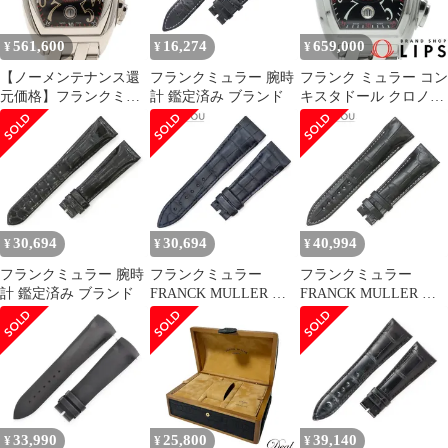
561,600
16,274
659,000
¥
¥
¥
【ノーメンテナンス還
フランクミュラー 腕時
フランク ミュラー コン
元価格】フランクミュ
計 鑑定済み ブランド
キスタドール クロノグ
ラー コンキスタドール
ラフ 8005CC 箱 保証書
クロノ 8002CC SS 自動
SS メンズ時計 ブラッ
巻
ク/シルバー 仕上げ済
美
30,694
30,694
40,994
¥
¥
¥
フランクミュラー 腕時
フランクミュラー
フランクミュラー
計 鑑定済み ブランド
FRANCK MULLER 腕
FRANCK MULLER 腕
時計パーツ コンキスタ
時計パーツ コンキスタ
ドール コルテス
ドール グランプリ 8900
10000L用 クロコバンド
用 クロコバンド クロコ
クロコダイル ネイビー
ダイル ブラック 未使用
純正 ベルト ストラップ
純正 ベルト ロング
替え 21mm ネイビー 紺
22mm 黒 【中古】
【中古】
33,990
25,800
39,140
¥
¥
¥