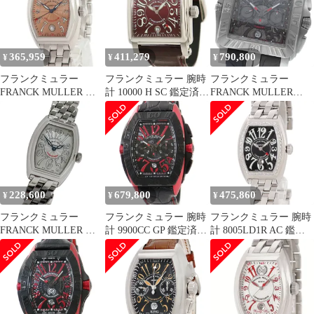
ズ 内箱付き_967702
オートマチック 黒ラバ
ーベルト メンズ
365,959
411,279
790,800
¥
¥
¥
フランクミュラー
フランクミュラー 腕時
フランクミュラー
FRANCK MULLER 腕
計 10000 H SC 鑑定済み
FRANCK MULLER
時計 コンキスタドール
ブランド
10900CCDTGPG フラン
ステンレススチール 純
ク ミュラー コンキスタ
正コパー文字盤 サーモ
ドール コルテス クロノ
ンピンク トノウ ビザン
グラフ 自動巻き メンズ
数字 ギヨシェ
箱付き_960632
8005SC【中古】
228,600
679,800
475,860
¥
¥
¥
フランクミュラー
フランクミュラー 腕時
フランクミュラー 腕時
FRANCK MULLER コ
計 9900CC GP 鑑定済み
計 8005LD1R AC 鑑定
ンキスタドール
ブランド
済み ブランド
8005LQZ 時計 レディー
ス ブランド クオーツ
QZ ステンレス SS シル
バー 磨き済み 【中古】