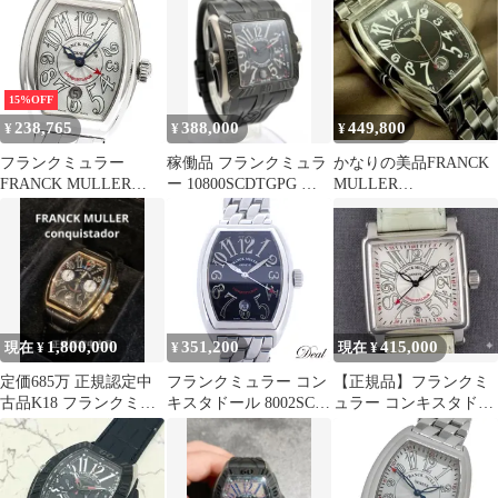
ス 腕時計
15%OFF
238,765
388,000
449,800
¥
¥
¥
フランクミュラー
稼働品 フランクミュラ
かなりの美品FRANCK
FRANCK MULLER
ー 10800SCDTGPG コ
MULLER
8005LSC コンキスタド
ンキスタドール
CONQUISTADOR 自動
ール デイト 自動巻き
巻き腕時計
レディース 箱・保証書
付き_936057
1,800,000
351,200
415,000
現在 ¥
¥
現在 ¥
定価685万 正規認定中
フランクミュラー コン
【正規品】フランクミ
古品K18 フランクミュ
キスタドール 8002SC
ュラー コンキスタドー
ラー コンキスタドール
メンズ 腕時計
ル スクエア メンズ
保証書付