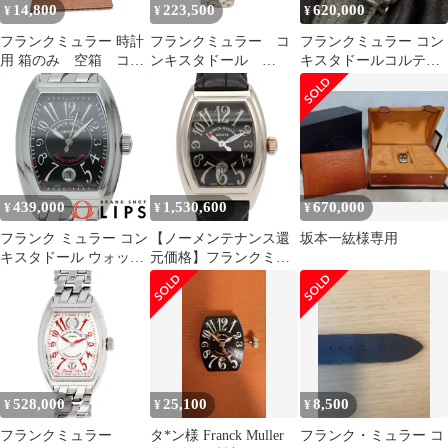
14,800
223,500
620,000
¥
¥
¥
フランクミュラー 時計
フランクミュラー コ
フランクミュラー コン
用 箱のみ 空箱 コン
ンキスタドール
キスタドールコルテス
キスタドール用
8005L 自動巻き 時
インディアナポリス
CONQISTADOR用 時
計 腕時計 レディー
10000HSC
計用 箱 ボックス
ス
BOX 時計ケース 時
計収納 ケース
FRANCK MULLER
439,000
1,530,600
670,000
¥
¥
¥
フランク ミュラー コン
【ノーメンテナンス還
坂本一紘様専用
キスタドール ウォッチ
元価格】フランクミュ
国内正規品 8005SC 箱
ラー コンキスタドール
保証書 SS メンズ時計
8005LSC SS 自動巻
ブラック 仕上げ済 美品
528,000
25,100
8,500
¥
¥
¥
フランクミュラー
タ*ン様 Franck Muller
フランク・ミュラー コ