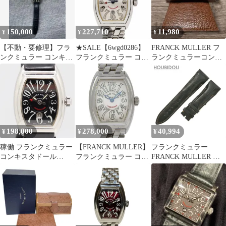
150,000
227,710
11,980
¥
¥
¥
【不動・要修理】フラ
★SALE【6wgd0286】
FRANCK MULLER フ
ンクミュラー コンキス
フランクミュラー コン
ランクミュラーコンキ
タドールSC ラグ破損あ
キスタドール 8002LSC
スタドールレザーケー
りDバックル付
シルバー文字盤【中
ス空き箱
古】腕時計 レディース
198,000
278,000
40,994
¥
¥
¥
稼働 フランクミュラー
【FRANCK MULLER】
フランクミュラー
コンキスタドール
フランクミュラー コン
FRANCK MULLER 腕
8005L QZ デイト ブラ
キスタドール 8005L QZ
時計パーツ コンキスタ
ック文字盤 メンズ腕時
ステンレススチール ク
ドール グランプリ 8900
計 0038610 7JWT NGC
オーツ アナログ表示 レ
用 クロコバンド クロコ
ABC27665
ディース シルバー文字
ダイル ブラック 未使用
盤 腕時計
純正 ベルト ロング
22mm 黒 【中古】