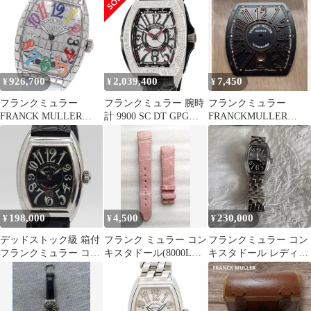
クォーツ レディース 良
ズ 腕時計
ックス クォーツ レディ
品 箱・保証書付き
ース 箱・保証書付き
_917423
_941991
926,700
2,039,400
7,450
¥
¥
¥
フランクミュラー
フランクミュラー 腕時
フランクミュラー
FRANCK MULLER
計 9900 SC DT GPG
FRANCKMULLER
8880SCIRONCROCOLD
FULL D CD 鑑定済み
8900SCGP コンキスタ
RM トノー カーベック
ブランド
ドール
ス ス アイアンクロコ
カラードリーム AT 良
品 箱・保付き_968156
198,000
4,500
230,000
¥
¥
¥
デッドストック級 箱付
フランク ミュラー コン
フランクミュラー コン
フランクミュラー コン
キスタドール(8000L用)
キスタドール レディー
キスタドール 4834 ブラ
純正ベルト クロコ／ピ
ス
ック文字盤 AT/自動巻
ンク
メンズ腕時計 9539310
7OKT KTU ABC16287