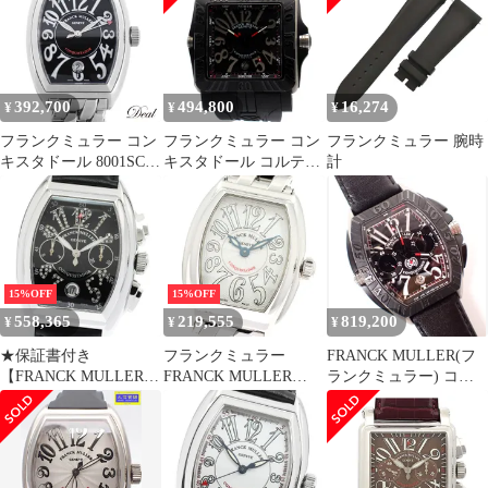
チナローター 自動巻き
メンズ 良品 _F11
392,700
494,800
16,274
¥
¥
¥
フランクミュラー コン
フランクミュラー コン
フランクミュラー 腕時
キスタドール 8001SC
キスタドール コルテス
計
メンズ 腕時計
腕時計
15%OFF
15%OFF
558,365
219,555
819,200
¥
¥
¥
★保証書付き
フランクミュラー
FRANCK MULLER(フ
【FRANCK MULLER】
FRANCK MULLER
ランクミュラー) コン
フランクミュラー コン
8005LQZ コンキスタド
キスタドールグランプ
キスタドール ジョーカ
ール クォーツ レディー
リクロノグラフ
ー デイト 8005CCCDJ
ス _934684
8900CCJ SS/TI/革 AT 自
自動巻き メンズ
動巻き 社外レザーベル
_703166
ト チタン 腕時計 メン