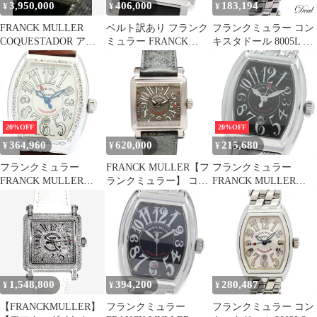
3,950,000
406,000
183,194
¥
¥
¥
FRANCK MULLER
ベルト訳あり フランク
フランクミュラー コン
COQUESTADOR アフ
ミュラー FRANCK
キスタドール 8005L レ
ターダイアモンド時計
MULLER 10000KSC コ
ディース 腕時計
ンキスタドール コルテ
ス デイト 自動巻き メ
ンズ 箱・保証書付き
_898165
20%OFF
20%OFF
364,960
620,000
215,680
¥
¥
¥
フランクミュラー
FRANCK MULLER【フ
フランクミュラー
FRANCK MULLER
ランクミュラー】 コン
FRANCK MULLER
8005LD1R コンキスタ
キスタドール コルテス
8005LSC コンキスタド
ドール ダイヤベゼル デ
インディアナポリス 世
ール デイト 自動巻き
イト 自動巻き レディー
界限定50本 10000 H SC
レディース _876444
ス 保証書付き_869373
グレーカーボン文字盤
SS メンズ【USED】
(KOY-2750)
1,548,800
394,200
280,487
¥
¥
¥
【FRANCKMULLER】
フランクミュラー
フランクミュラー コン