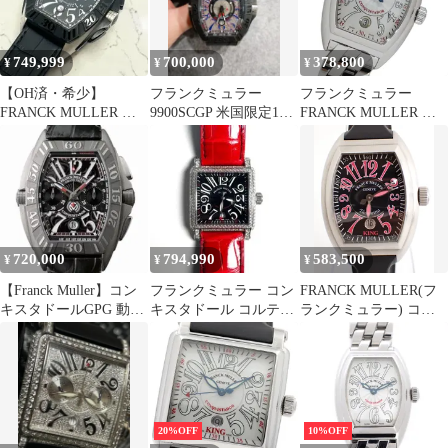
749,999
700,000
378,800
¥
¥
¥
【OH済・希少】
フランクミュラー
フランクミュラー
FRANCK MULLER コ
9900SCGP 米国限定100
FRANCK MULLER コ
ンキスタドール グラン
本
ンキスタドール
プリ
8005.SC 時計 メンズ ブ
ランド デイト 自動巻き
AT ステンレス SS シル
バー 磨き済み 【中古】
720,000
794,990
583,500
¥
¥
¥
【Franck Muller】コン
フランクミュラー コン
FRANCK MULLER(フ
キスタドールGPG 動作
キスタドール コルテス
ランクミュラー) コン
保証
10000HSC ダイヤベゼ
キスタドールキングタ
ル
オルミナ
8005SCKINGTAORMIN
A SS/ラバー AT 200本
定 メンズ
20%OFF
10%OFF