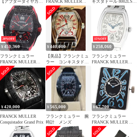
【アフターダイヤカス
FRANCK MULLER
キスタドール 8002LSC
タム】フランクミュラ
8005SC コンキスタドー
シルバー文字盤腕時計
ー コンキスタドール コ
ル デイト 自動巻き メ
レディース
ルテス デイト 10000L
ンズ 良品 _964254
中古
20%OFF
15%OFF
451,360
440,000
258,060
¥
¥
¥
フランクミュラー
【美品】フランクミュ
フランクミュラー
FRANCK MULLER
ラー コンキスタドー
FRANCK MULLER
8900SCGPJRS コンキス
ル ライジングサン
8005LQZ コンキスタド
タドール グランプリ ラ
8005HSC
ール クォーツ レディー
イジングサン デイト 自
ス 良品 箱付き_913996
動巻き メンズ 箱・保証
書付き_886940
420,000
565,000
67,700
¥
¥
¥
FRANCK MULLER
フランクミュラー 腕
フランクミュラー
Conquistador Grand Prix
時計 メンズ
FRANCK MULLER コ
ンキスタドール ムーブ
メント Cal.2800R プラ