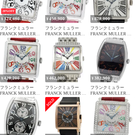
20%OFF
324,480
450,900
878,000
¥
¥
¥
フランクミュラー
フランクミュラー
フランクミュラー
FRANCK MULLER
FRANCK MULLER
FRANCK MULLER マ
6002LQZV マスタース
6002MQZCOLDRMV マ
スタースクエア ローマ
クエア K18WG アフタ
スタースクエア カラー
ン ギョーシェ
ーダイヤ クォーツ レデ
ドリーム クォーツ メン
6000HSCDT 腕時計 WG
ィース _889800
ズ 良品 _970846
レザー 自動巻き シルバ
ー メンズ 【中古】
428,200
462,000
382,900
¥
¥
¥
フランクミュラー
フランクミュラー
フランクミュラー
FRANCK MULLER
FRANCK MULLER 腕
FRANCK MULLER
6002HQZV マスタース
時計 マスタースクエア
2852CASA カサブラン
クエア カラードリーム
カラードリーム
カ サハラ 自動巻き メ
クォーツ ボーイズ
6002MQZCOLDRMR マ
ンズ 美品 _962468
_970800
ルチカラーインデック
ス スクエア ギョーシェ
シルバー文字盤 SS ク
オーツアナログ 【中