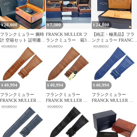
ーツ アナログ表示 レデ
ンク 未使用 純正 替え
ィース シルバー文字盤
ベルト マット 26mm ピ
腕時計
ンク 【中古】
26,000
7,300
24,800
¥
¥
¥
フランクミュラー 腕時
FRANCK MULLER フ
【純正・極美品】フラ
計 空箱セット 証明書ケ
ランクミュラー 箱3点
ンクミュラー FRANCK
ース
セット
MULLER 時計 空箱 レ
ザー
40,994
40,994
40,994
¥
¥
¥
フランクミュラー
フランクミュラー
フランクミュラー
FRANCK MULLER 腕
FRANCK MULLER 腕
FRANCK MULLER 腕
時計パーツ マスタース
時計パーツ マスタース
時計パーツ マスタース
クエア 6000 H用 クロコ
クエア 6000 KING用 ク
クエア 6000 KING用 ク
バンド クロコダイル ブ
ロコバンド クロコダイ
ロコバンド クロコダイ
ラウン 未使用 純正 替
ル ブラウン 未使用 純
ル ブルー 未使用 純正
え シャイニー 艶 26mm
正 ベルト マット 30mm
シャイニー 艶 30mm ブ
ブラウン 茶 【中古】
ブラウン 茶 【中古】
ルー 青 【中古】