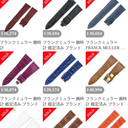
ま
16,274
30,694
30,694
¥
¥
¥
フランクミュラー 腕時
フランクミュラー 腕時
フランクミュラー
計
計 鑑定済み ブランド
FRANCK MULLER 腕
時計パーツ ロングアイ
ランド(950~)/マスター
スクエア(6002S)用 クロ
コバンド クロコダイル
ネイビー 未使用 純正
18mm 紺 【中古】
36,874
26,574
40,994
¥
¥
¥
フランクミュラー 腕時
フランクミュラー 腕時
フランクミュラー 腕時
計 鑑定済み ブランド
計 鑑定済み ブランド
計 鑑定済み ブランド