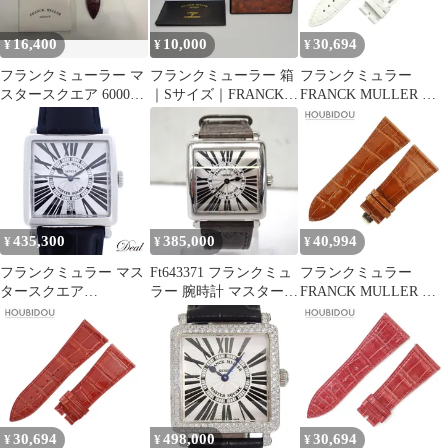
16,400
10,000
30,694
¥
¥
¥
フランクミューラー マ
フランクミューラー 箱
フランクミュラー
スタースクエア 6000
｜Sサイズ｜FRANCK
FRANCK MULLER 腕
KING用 クロコバンド
MULLER BOX
時計パーツ マスタース
クエア 6000 H用 クロコ
バンド クロコダイル ホ
ワイト 未使用 純正 替
え シャイニー 艶 26mm
ホワイト 白 【中古】
435,300
385,000
40,994
¥
¥
¥
フランクミュラー マス
Ft643371 フランクミュ
フランクミュラー
タースクエア
ラー 腕時計 マスタース
FRANCK MULLER 腕
6000HSCDTR メンズ 腕
クエア 6002 L QZ R シ
時計パーツ マスタース
時計
ルバー文字盤 レディー
クエア 6000 KING用 ク
ス FRANCK MULLER
ロコバンド クロコダイ
中古
ル ブラウン 未使用 純
正 シャイニー 30mm ブ
ラウン 茶 【中古】
30,694
498,000
30,694
¥
¥
¥