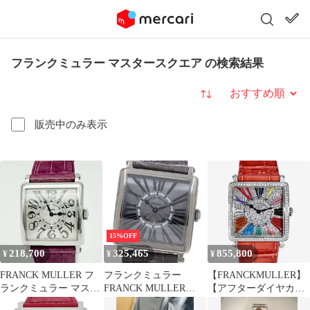
フランクミュラー マスタースクエア の検索結果
並び替え
販売中のみ表示
15%OFF
218,700
325,465
855,800
¥
¥
¥
FRANCK MULLER フ
フランクミュラー
【FRANCKMULLER】
ランクミュラー マスタ
FRANCK MULLER
【アフターダイヤカス
ースクエア 86
6002MQZF マスタース
タム】フランクミュラ