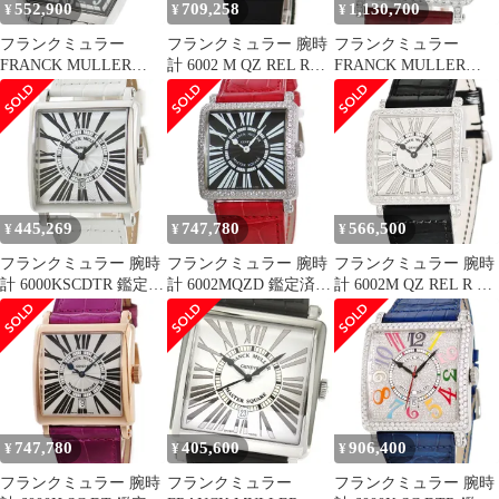
552,900
709,258
1,130,700
¥
¥
¥
古】
フランクミュラー
フランクミュラー 腕時
フランクミュラー
FRANCK MULLER
計 6002 M QZ REL R
FRANCK MULLER
2852MB マスターバン
PLY 鑑定済み ブランド
6002LQZVDCD マスタ
カー 自動巻き メンズ
ースクエア カラードリ
良品 内箱付き_966668
ーム ダイヤ クォーツ
レディース 良品
_970879
445,269
747,780
566,500
¥
¥
¥
フランクミュラー 腕時
フランクミュラー 腕時
フランクミュラー 腕時
計 6000KSCDTR 鑑定済
計 6002MQZD 鑑定済み
計 6002M QZ REL R D
み ブランド
ブランド
1R 鑑定済み ブランド
747,780
405,600
906,400
¥
¥
¥
フランクミュラー 腕時
フランクミュラー
フランクミュラー 腕時