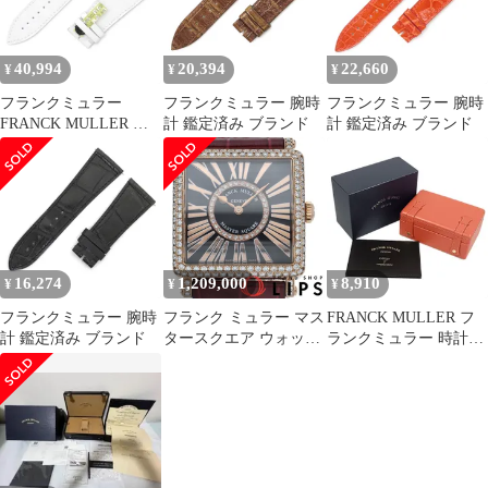
40,994
20,394
22,660
¥
¥
¥
フランクミュラー
フランクミュラー 腕時
フランクミュラー 腕時
FRANCK MULLER 腕
計 鑑定済み ブランド
計 鑑定済み ブランド
時計パーツ マスタース
クエア 6000 KING用 ク
ロコバンド クロコダイ
ル ホワイト 未使用 純
正 マット 30mm ホワイ
ト 白 【中古】
16,274
1,209,000
8,910
¥
¥
¥
フランクミュラー 腕時
フランク ミュラー マス
FRANCK MULLER フ
計 鑑定済み ブランド
タースクエア ウォッチ
ランクミュラー 時計用
ダイヤベゼル ダイヤ文
ケース 空き箱 オレンジ
字盤 6002MQZDCD1R
保証書用ケース 正規品
K18PG/革 ユニセック
/ H86