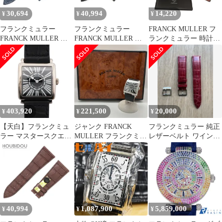
30,694
40,994
14,220
¥
¥
¥
フランクミュラー
フランクミュラー
FRANCK MULLER フ
FRANCK MULLER 腕
FRANCK MULLER 腕
ランクミュラー 時計用
時計パーツ ロングアイ
時計パーツ 純正 マスタ
ケース 空き箱 保証書用
ランド(950~)/マスター
ースクエア 6000 H用 ク
ケース ブラウン 正規品
スクエア(6002S)用 クロ
ロコバンド クロコダイ
/ H84
コバンド クロコダイル
ル ブラック 新品同様
ネイビー 未使用 純正
替え バンド ベルト 26
18mm 紺 【中古】
ｍｍ ブラック バネ棒付
き 【中古】
403,920
221,500
20,000
¥
¥
¥
【天白】フランクミュ
ジャンク FRANCK
フランクミュラー 純正
ラー マスタースクエア
MULLER フランクミュ
レザーベルト ワインレ
6002.S.QZ 2針 750 ホワ
ーラー マスタ-スクエ
ッド ラグ18 尾錠16 尾
イトゴールド クオーツ
ア 6000H 自動巻き ※要
錠付
電池式 レザー 腕時計
OH
40,994
1,087,900
5,859,000
¥
¥
¥