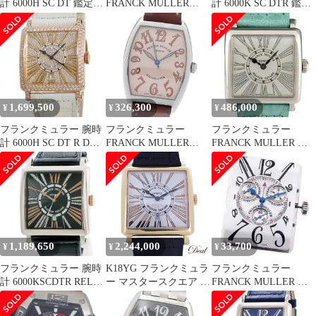
計 6000H SC DT 鑑定済
FRANCK MULLER
計 6000K SC DTR 鑑定
み ブランド
6000KSCDTR マスター
済み ブランド
スクエア 自動巻き メン
ズ _847872
1,699,500
326,300
486,000
¥
¥
¥
フランクミュラー 腕時
フランクミュラー
フランクミュラー
計 6000H SC DT R D
FRANCK MULLER
FRANCK MULLER マ
CD 鑑定済み ブランド
2852 カサブランカ
スタースクエア
CASA SAHARA 自動巻
6002SQZ 腕時計 WG レ
き メンズ _969146
ザー クォーツ シルバー
レディース 【中古】
1,189,650
2,244,000
33,700
¥
¥
¥
フランクミュラー 腕時
K18YG フランクミュラ
フランクミュラー
計 6000KSCDTR REL
ー マスタースクエア キ
FRANCK MULLER ム
CD 鑑定済み ブランド
ング 6000KSCDTRELR
ーブメント Cal.251.471
メンズ 腕時計
クォーツ メンズ 良品