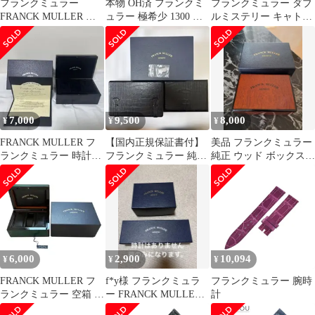
フランクミュラー
本物 OH済 フランクミ
フランクミュラー ダブ
FRANCK MULLER 腕
ュラー 極希少 1300 シ
ルミステリー キャトル
時計パーツ マスタース
ークレットアワーズ II
セゾン
クエア 6000 H用 クロコ
ロングアイランド 男性
DM42QTRSAID3RCD
バンド クロコダイル ダ
用自動巻腕時計 メンズ
OG 中古 メンズ
ークブラウン 未使用 純
ウォッチ 保存箱 保証書
正 替え マット 26mm
付
ダークブラウン 茶 【中
古】
7,000
9,500
8,000
¥
¥
¥
FRANCK MULLER フ
【国内正規保証書付】
美品 フランクミュラー
ランクミュラー 時計空
フランクミュラー 純正
純正 ウッド ボックス
箱 保証書付き
時計ケース・余りコマ
フルセット余りコマ2個
セット1752用
保証書付
6,000
2,900
10,094
¥
¥
¥
FRANCK MULLER フ
f*y様 フランクミュラ
フランクミュラー 腕時
ランクミュラー 空箱 時
ー FRANCK MULLER
計
計ケース タグ
時計ケース 箱のみ2個