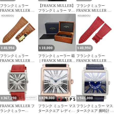
フランクミュラー
【FRANCK MULLER】
フランクミュラー
FRANCK MULLER 腕
フランクミュラー マス
FRANCK MULLER 腕
時計パーツ マスタース
タースクエア アフター
時計パーツ マスタース
クエア 6000 H用 クロコ
ダイヤ 6002LQZR ステ
クエア 6000 H用 クロコ
バンド クロコダイル レ
ンレススチール×型押し
バンド クロコダイル レ
ッド 未使用 純正 替え
レザー×ダイヤモンド
ッド 純正 替え シャイ
シャイニー 艶 26mm レ
クオーツ アナログ表示
ニー 艶 26mm レッド
ッド 赤 【中古】
レディース シルバー文
赤 【中古】
字盤 腕時計
40,994
10,000
40,994
¥
¥
¥
フランクミュラー
フランクミューラー 箱
フランクミュラー
FRANCK MULLER 腕
｜FRANCK MULLER
FRANCK MULLER 腕
時計パーツ マスタース
BOX
時計パーツ マスタース
クエア 6000 KING用 ク
クエア 6000 KING用 ク
ロコバンド クロコダイ
ロコバンド クロコダイ
ル ブラウン 未使用 純
ル レッド 未使用 純正
正 シャイニー 艶 30mm
シャイニー 艶 30mm レ
ブラウン 茶 【中古】
ッド 赤 【中古】
367,290
879,000
946,000
¥
¥
¥
FRANCK MULLER フ
フランク ミュラー マス
フランクミュラー マス
ランクミュラー
タースクエア レディー
タースクエア 腕時計 時