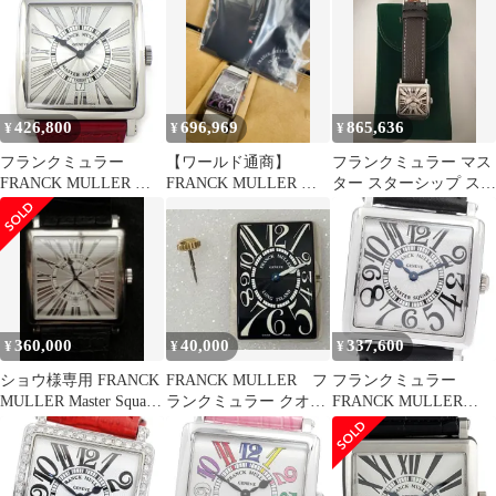
6002HQZ シルバー QZ
クエア クォーツ ボーイ
ー マスタースクエア
レディース 腕時計 稼働
ズ保証書付き_920373
6002MQZ 中古
品
426,800
696,969
865,636
¥
¥
¥
フランクミュラー
【ワールド通商】
フランクミュラー マス
FRANCK MULLER 腕
FRANCK MULLER フ
ター スターシップ スク
時計 マスタースクエア
ランクミュラー
エア
6000KSCDTR シルバー
GRADGSION
ギョーシェ文字盤 ロー
マンインデックス デイ
ト レッド クロコダイル
レザーベルト SS 自動
巻き 【中古】
360,000
40,000
337,600
¥
¥
¥
ショウ様専用 FRANCK
FRANCK MULLER フ
フランクミュラー
MULLER Master Square
ランクミュラー クオー
FRANCK MULLER
自動巻時計
ツ ムーブメント付文
6002MQZV マスタース
字盤
クエア クォーツ ボーイ
ズ _963318