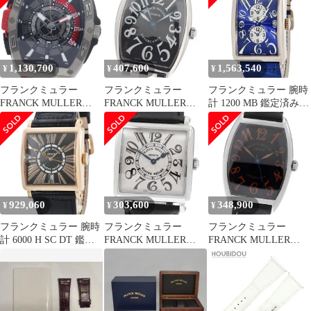
_F-6
1,130,700
407,600
1,563,540
¥
¥
¥
フランクミュラー
フランクミュラー
フランクミュラー 腕時
FRANCK MULLER
FRANCK MULLER
計 1200 MB 鑑定済み
SKF46DVSCDT スカフ
2852 カサブランカ 自動
ブランド
ァンダー クラシック デ
巻き メンズ 良品 箱・
イト 自動巻き メンズ
保証書付き_957309
極美品 箱・保証書付き
_952582
929,060
303,600
348,900
¥
¥
¥
フランクミュラー 腕時
フランクミュラー
フランクミュラー
計 6000 H SC DT 鑑定
FRANCK MULLER
FRANCK MULLER
済み ブランド
6002MQZ マスタースク
2852CASA カサブラン
エア クォーツ ボーイズ
カ サハラ 自動巻き メ
_917549
ンズ 箱付き_972056