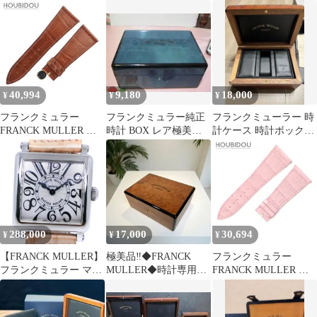
6002MQZ マスタースク
ス時計 6002SQZ 箱 保
計 ステンレススチール
エア 腕時計 SS 革 レデ
証書 K18PG/革 レディ
6002 M B QZ REL R D
ィース [中古]
ース時計 ホワイト 仕上
1R クオーツ メンズ 1年
げ
保証 FRANCK
MULLER 中古 フラン
クミュラー
40,994
9,180
18,000
¥
¥
¥
フランクミュラー
フランクミュラー純正
フランクミューラー 時
FRANCK MULLER 腕
時計 BOX レア極美
計ケース 時計ボックス
時計パーツ マスタース
品 深みあるブルーの
ウォッチケース 空箱 コ
クエア 6000 H用 クロコ
超レア品
マ付き
バンド クロコダイル ブ
ラウン 未使用 純正 替
え マット 26mm ブラウ
ン 茶 【中古】
288,000
17,000
30,694
¥
¥
¥
【FRANCK MULLER】
極美品‼︎◆FRANCK
フランクミュラー
フランクミュラー マス
MULLER◆時計専用ケ
FRANCK MULLER 腕
タースクエア 6002S QZ
ース/フランクミュラー/
時計パーツ マスタース
ステンレススチール×ク
小物入れ
クエア 6000 H用 クロコ
ロコダイル ピンク クオ
バンド クロコダイル ピ