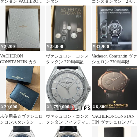
タンタン VACHERON
ンタン
コンスタンタン 270周
CONSTANTIN 82020 メ
年記念［探求］
ティエ・ダール・メカ
ニカル・アジュレ
K18WG 手巻き メンズ
_831991
2,200
28,000
33,900
¥
¥
¥
VACHERON
ヴァシュロン・コンス
Vacheron Constantin ヴァ
CONSTANTIN カタロ
タンタン 270周年記念
シュロン 270周年限定
グ ヴァシュロンコン
書籍 『探求』
記念冊子
スタンタン
29,000
1,759,000
6,800
¥
¥
¥
未使用品☆ヴァシュロ
ヴァシュロン・コンス
VACHERONCONSTAN
ンコンスタンタン バ
タンタン フィフティー
TIN ヴァシュロン パト
ーニーズNY☆コラボ
シックス オートマティ
リモニー専用カタログ
時計ケース
ック 40mm