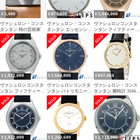
3,480
879,000
3,444,000
¥
¥
¥
ヴァシュロン・コンス
ヴァシュロン・コンス
ヴァシュロンコンスタ
タンタン 時の芸術家
タンタン エッセンシャ
ンタン フィフティーシ
ル セミフラット ウォッ
ックス・オートマティ
チ 31.5mm 手巻
ック 4600E/000R-B576
31039/000G-3 箱 保証書
中古 メンズ
K
1,922,000
2,604,000
847,484
¥
¥
¥
ヴァシュロンコンスタ
ヴァシュロンコンスタ
ヴァシュロン・コンス
ンタン フィフティーシ
ンタン パトリモニー・
タンタン 腕時計 31045
ックス オートマティッ
マニュアルワインディ
鑑定済み ブランド
ク 4600E/000A-B442 中
ング 81180/000R-B518
古 メンズ
中古 メンズ
1,922,000
1,260,600
1,759,000
¥
¥
¥