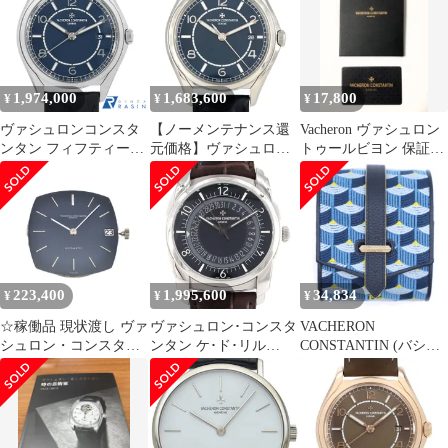
4600E/000A-B442 箱 保
証書 SS/
1,974,000
1,683,600
17,800
¥
¥
¥
ヴァシュロンコンスタ
【ノーメンテナンス還
Vacheron ヴァシュロン
ンタン フィフティーシ
元価格】ヴァシュロン･
トゥールビヨン 保証書
ックス オートマティッ
コンスタンタン フィフ
ケース付き
ク 4600E/000A-B487 中
ティーシックス･オート
古 メンズ
マティック
4600E/000A-B487 SS 自
動巻
223,400
1,995,600
34,834
¥
¥
¥
☆稼働品 現状渡し ヴァ
ヴァシュロン･コンスタ
VACHERON
シュロン・コンスタン
ンタン ケ･ド･リル
CONSTANTIN (バシュ
タン VACHERON
4500S/000A-B196 SS 自
ロンコンスタンタン)
CONSTANTIN
動巻
×FAURE LE PAGE フォ
Cal.K1121 自動巻き ム
レ ル パージュ 時計 ウ
ーブメント Z#B3104
ォッチケース ブルー