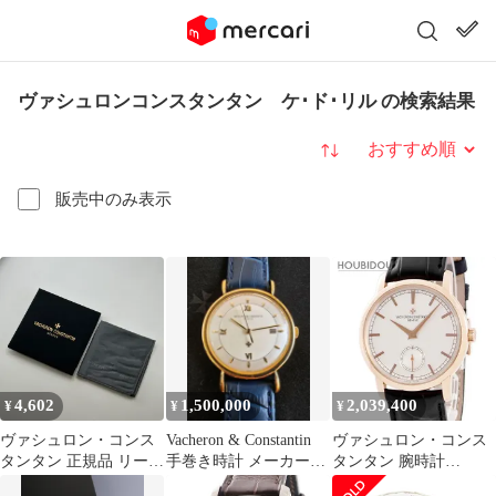
ヴァシュロンコンスタンタン ケ･ド･リル の検索結果
並び替え
販売中のみ表示
4,602
1,500,000
2,039,400
¥
¥
¥
ヴァシュロン・コンス
Vacheron & Constantin
ヴァシュロン・コンス
タンタン 正規品 リーン
手巻き時計 メーカー
タンタン 腕時計
未使用
OH済
82172/000R-9382 鑑定済