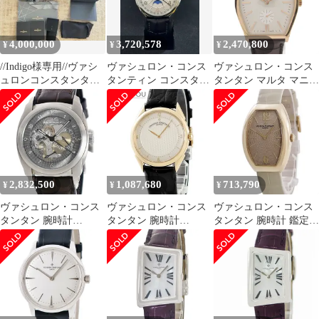
4,000,000
3,720,578
2,470,800
¥
¥
¥
//Indigo様専用//ヴァシ
ヴァシュロン・コンス
ヴァシュロン・コンス
ュロンコンスタンタ
タンティン コンスタテ
タンタン マルタ マニュ
ン フィフティーシッ
ィン フィフティシック
アルワインディング 腕
クス
ス 4000E/000A-B439 シ
時計 ウォッチ 腕時計
ルバー
2,832,500
1,087,680
713,790
¥
¥
¥
ヴァシュロン・コンス
ヴァシュロン・コンス
ヴァシュロン・コンス
タンタン 腕時計
タンタン 腕時計
タンタン 腕時計 鑑定済
85050/000T-9341 鑑定済
31045/000J-3 鑑定済み
み ブランド
み ブランド
ブランド