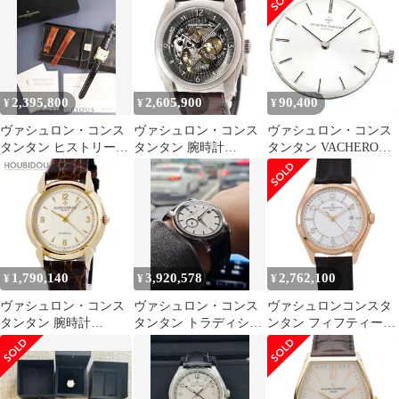
み ブランド
2,395,800
2,605,900
90,400
¥
¥
¥
ヴァシュロン・コンス
ヴァシュロン・コンス
ヴァシュロン・コンス
タンタン ヒストリーク
タンタン 腕時計
タンタン VACHERON
トレド 42100 / 000J-
85050/000T-9341 鑑定済
CONSTANTIN
8711 自動巻き Cal.1312
み ブランド
Cal.K1014 ムーブメン
750YG 革 純正ピンバッ
ト 手巻き メンズ _I-233
クル（750YG）アイボ
リー文字盤 箱 冊子 ケ
ース 保証書（2001年）
クロス 純正レザーベル
1,790,140
3,920,578
2,762,100
¥
¥
¥
ト付き
ヴァシュロン・コンス
ヴァシュロン・コンス
ヴァシュロンコンスタ
タンタン 腕時計
タンタン トラディショ
ンタン フィフティーシ
48003/000J-3 鑑定済み
ナル ホワイトゴールド
ックス オートマティッ
ブランド
ク 4600E/000R-B441 シ
ルバー文字盤