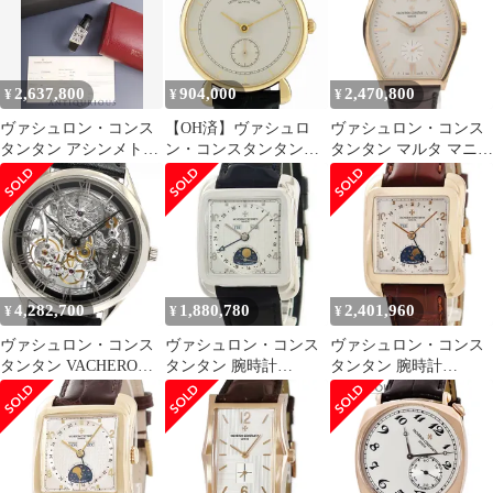
メンズ VACHERON
クル（750YG）アイボ
K18WG 金無垢 130.7g
CONSTANTIN【中古】
リー文字盤 箱 冊子 ケ
グレー メンズ【中古】
【時計】
ース 保証書（2001年）
クロス 純正レザーベル
2,637,800
904,000
2,470,800
¥
¥
¥
ト付き
ヴァシュロン・コンス
【OH済】ヴァシュロ
ヴァシュロン・コンス
タンタン アシンメトリ
ン・コンスタンタン
タンタン マルタ マニュ
カル MCMLXXII 1972
VACHERON
アルワインディング 腕
37010 / 000G 手巻き
CONSTANTIN ヒスト
時計 ウォッチ 腕時計
Cal.1055 750WG 社外革
リカル ルネサンス
ベルト 純正バックル
92084/000J-4 腕時計 YG
750WG シルバー文字盤
レザー 手巻き シルバー
SWISS MADE表記 箱
メンズ 【中古】
冊子 保証書 オーバーホ
4,282,700
1,880,780
2,401,960
¥
¥
¥
ール済み
ヴァシュロン・コンス
ヴァシュロン・コンス
ヴァシュロン・コンス
タンタン VACHERON
タンタン 腕時計
タンタン 腕時計
CONSTANTIN 82020 メ
47300/000G-9064 鑑定
47300/000R-9219 鑑定済
ティエ・ダール・メカ
済み ブランド
み ブランド
ニカル・アジュレ
K18WG 手巻き メンズ
_831991