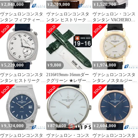
2,048,000
2,709,000
1,520,700
¥
¥
¥
ヴァシュロンコンスタ
ヴァシュロンコンスタ
ヴァシュロン・コンス
ンタン フィフティーシ
ンタン ヒストリーク ト
タンタン VACHERON
ックス オートマティッ
レド トリプルカレンダ
CONSTANTIN
ク 4600E/000A-B442 中
ー 47300/000R-9219 中
81160/000G-9126 パトリ
古 メンズ
古 メンズ
モニー セミフラット 手
巻き メンズ 保証書付き
腕時計 #147318
5,229,000
9,800
1,974,000
¥
¥
¥
ヴァシュロンコンスタ
2116#19mm-16mmダー
ヴァシュロンコンスタ
ンタン ヒストリーク ア
クグリーン ★レザーベ
ンタン ノスタルジー
メリカン 1921
ルト★クイックリリー
48001/000J-3 中古 メン
1100S/000G-B734 中古
ス
ズ
メンズ
9,324,000
879,000
2,604,000
¥
¥
¥
ヴァシュロンコンスタ
ヴァシュロン・コンス
ヴァシュロンコンスタ