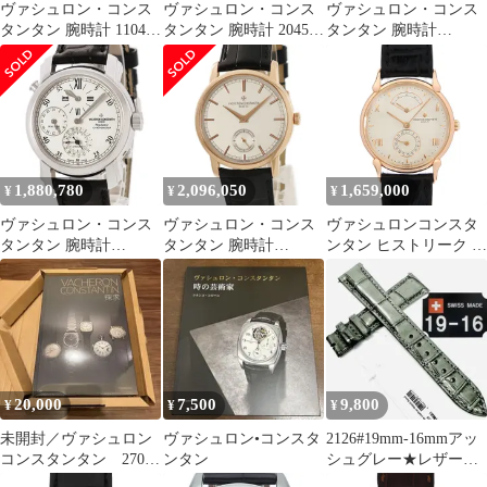
ヴァシュロン・コンス
ヴァシュロン・コンス
ヴァシュロン・コンス
タンタン 腕時計 11045
タンタン 腕時計 2045Q
タンタン 腕時計
鑑定済み ブランド
鑑定済み ブランド
47101/1 鑑定済み ブラ
ンド
1,880,780
2,096,050
1,659,000
¥
¥
¥
ヴァシュロン・コンス
ヴァシュロン・コンス
ヴァシュロンコンスタ
タンタン 腕時計
タンタン 腕時計
ンタン ヒストリーク ト
42005/000G-8900 鑑定
82172/000R-9382 鑑定済
ゥールドイル
済み ブランド
み ブランド
48100/000R-7626 中古
メンズ
20,000
7,500
9,800
¥
¥
¥
未開封／ヴァシュロン
ヴァシュロン•コンスタ
2126#19mm-16mmアッ
コンスタンタン 270周
ンタン
シュグレー★レザーベ
年記念［探求］
ルト★クロコダイルス