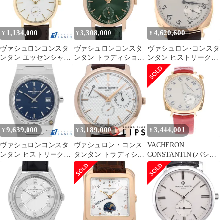
ゴールド /鰐革 ディー
計
字盤 箱 冊子 保証書
プグリーントーン文字
（2009年） ジュネーブ
盤 手巻き ユニセックス
シール原産地証明書 タ
1,134,000
3,308,000
4,620,600
¥
¥
¥
【中古】472
グ オーバーホール済み
ヴァシュロンコンスタ
ヴァシュロンコンスタ
ヴァシュロン･コンスタ
ンタン エッセンシャル
ンタン トラディショナ
ンタン ヒストリークア
スモールセコンド
ル マニュアルワインデ
メリカン1921 PG
92240/000J 中古 メンズ
ィング 82172/000R-
82035/000R-9359 PG･
H008 中古 メンズ
RG 手巻
9,639,000
3,189,000
3,444,001
¥
¥
¥
ヴァシュロンコンスタ
ヴァシュロン・コンス
VACHERON
ンタン ヒストリーク
タンタン トラディショ
CONSTANTIN (バシュ
222 4200H/222A-B934
ナル マニュアルワイン
ロンコンスタンタン)
中古 メンズ
ディング ウォッチ
ヒストリーク・アメリ
40mm 83020/000R-9909
カン ゴールド文字盤 ピ
ンクゴールド PG×革/手
巻き 腕時計 1100S/000R