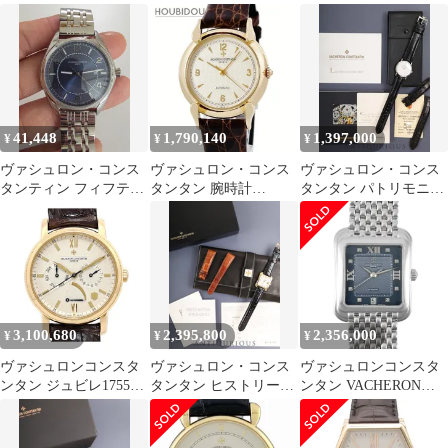
キャビノチェ 手巻き
OH済
82172/000R-9382 鑑定済
YG 革純正ピンバック
み ブランド
ル（750YG） アイボリ
ー文字盤1996年頃 箱 保
証書 ケース冊子オーバ
ーホール済み
41,448
1,790,140
1,397,000
¥
¥
¥
ヴァシュロン・コンス
ヴァシュロン・コンス
ヴァシュロン・コンス
タンティン フィフティ
タンタン 腕時計
タンタン パトリモニー
シックス オートマティ
48003/000J-3 鑑定済み
33093 / 000G-0936 手巻
ック ウォッチ
ブランド
き Cal.1003/2 750WG 革
純正ピンバックル
（750WG） ホワイト文
字盤 ケース 冊子 保証
書（2006年）純正レザ
ーベルト付き オーバー
3,100,680
2,395,800
2,356,000
¥
¥
¥
ホール済み
ヴァシュロンコンスタ
ヴァシュロン・コンス
ヴァシュロンコンスタ
ンタン ジュビレ1755
タンタン ヒストリーク
ンタン VACHERON
250周年記念 Overhauled
トレド 42100 / 000J-
CONSTANTIN 42100 ヒ
by VC 85250/000J 自動
8711 自動巻き Cal.1312
ストリーク トレド 腕時
巻き イエローゴールド
750YG 革 純正ピンバッ
計 ブルー文字盤