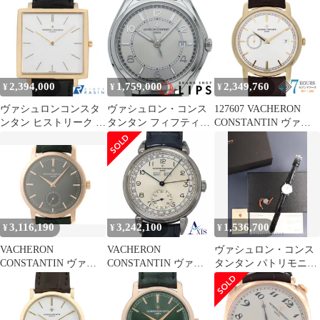
イス製
2,394,000
1,759,000
2,349,760
¥
¥
¥
ヴァシュロンコンスタ
ヴァシュロン・コンス
127607 VACHERON
ンタン ヒストリーク エ
タンタン フィフティー
CONSTANTIN ヴァシ
クストラフラット 1968
シックス オートマティ
ュロン・コンスタンタ
43043/000R-9592 中古
ック 40mm
ン 87172/000J-9512 シル
メンズ
4600E/000A-B442 箱 保
バー イエローゴールド
証書 SS/
レザー（クロコ） 自動
巻き 当店オリジナルボ
ックス
3,116,190
3,242,100
1,536,700
¥
¥
¥
VACHERON
VACHERON
ヴァシュロン・コンス
CONSTANTIN ヴァシ
CONSTANTIN ヴァシ
タンタン パトリモニー
ュロン・コンスタンタ
ュロン・コンスタンタ
33093/000G 手巻き
ン パトリモニー トラデ
ン ヒストリーク トリプ
Cal.1003/1 750WG 革 純
ィショナル 82172/000R-
ルカレンダー 1942
正ピンバックル
H008 腕時計 K18ピンク
3110V-000A-B426 腕時
（750WG）ホワイト文