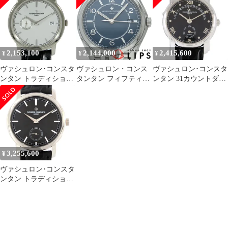
43075/000R-9737 中古
巻
メンズ
2,153,100
2,144,000
2,415,600
¥
¥
¥
ヴァシュロン･コンスタ
ヴァシュロン・コンス
ヴァシュロン･コンスタ
ンタン トラディショナ
タンタン フィフティー
ンタン 31カウントダウ
ル WG 87172/000G-9301
シックス オートマティ
ン WG 47245/000G-8773
WG 自動巻
ック 40mm 4600E/110A-
WG 自動巻
B487 箱 保証書 SS
3,255,600
¥
ヴァシュロン･コンスタ
ンタン トラディショナ
ル WG JAPAN
LIMITED 82172/000G-
B432 WG 手巻