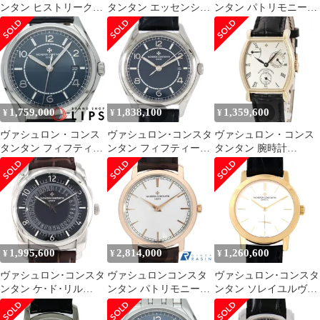
ンタン ヒストリーク
タンタン エッセンシャ
ンタン パトリモニー・
222 4200H/222A-B934
ル セミフラット ウォッ
マニュアルワインディ
未使用 メンズ
チ 31.5mm 手巻
ング 81180/000R-B518
31039/000G-3 箱 保証書
中古 メンズ
K
1,759,000
1,838,100
1,359,600
¥
¥
¥
ヴァシュロン・コンス
ヴァシュロン･コンスタ
ヴァシュロン・コンス
タンタン フィフティー
ンタン フィフティーシ
タンタン 腕時計
シックス オートマティ
ックス･オートマティッ
47240/000J 鑑定済み ブ
ック 40mm
ク 4600E/000A-B487 SS
ランド
4600E/000A-B487 箱 保
自動巻
証書 SS/
1,995,600
2,814,000
1,260,600
¥
¥
¥
ヴァシュロン･コンスタ
ヴァシュロンコンスタ
ヴァシュロン･コンスタ
ンタン ケ･ド･リル
ンタン パトリモニート
ンタン ソレイユルヴァ
4500S/000A-B196 SS 自
ラディショナル セルフ
ン YG LIMITED
動巻
ワインディング
91020/000J-8827 YG 手