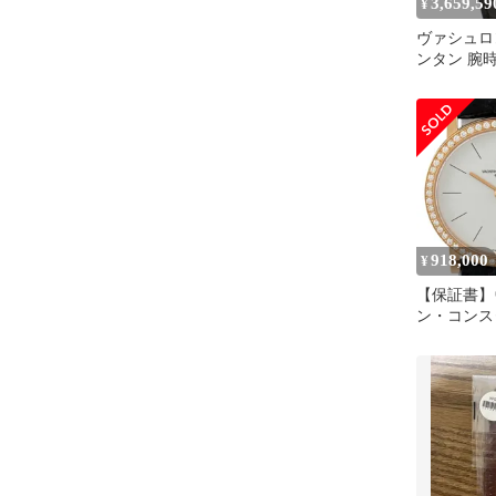
3,659,59
¥
ヴァシュロ
ンタン 腕
86060/000
み ブラン
918,000
¥
【保証書】
ン・コンス
VACHERO
CONSTAN
ニー 25593
PG ダイヤ
クォーツ 
ィース 【