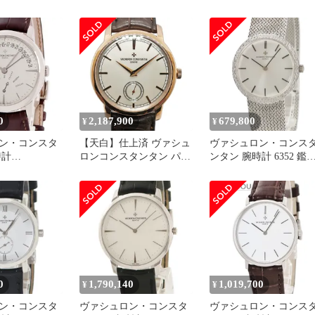
N 33093/2 パ
CONSTANTIN
CONSTANTIN
K18PG
81180/000G-9117 パトリ
47022/000J-8654 パトリ
/2 ダイヤベゼル
モニー マニュアルワイン
ニー クロノメーター ロ
ズ 美品
ディング K18WG 手巻き
ワイヤル 腕時計 アイボ
メンズ _948089
リー文字盤 メンズ【中
古】
0
2,187,900
679,800
¥
¥
ン・コンスタ
【天白】仕上済 ヴァシュ
ヴァシュロン・コンス
時計
ロンコンスタンタン パト
ンタン 腕時計 6352 鑑
G-9508 鑑定済
リモニー トラディショナ
済み ブランド
ド
ル 82172/000R-9382 PG 手
巻き メンズ 腕時計 男
0
1,790,140
1,019,700
¥
¥
ン・コンスタ
ヴァシュロン・コンスタ
ヴァシュロン・コンス