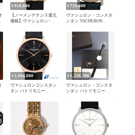
918,600
729,000
¥
¥
オ
【ノーメンテナンス還元
ヴァシュロン・コンスタ
用
価格】ヴァシュロン･コ
ンタン VACHERON
ンスタンタン パトリモニ
CONSTANTIN パトリモ
ーエクストラフラット
ニー 25162/000G シルバ
PG 33092/000 PG･RG 手
ー K18WG クオーツ レデ
巻
ィース 腕時計
2,604,000
1,536,700
¥
¥
済
ヴァシュロンコンスタン
ヴァシュロン・コンスタ
タン パトリモニー
ンタン パトリモニー
シ
85180/000R-9232 中古 メ
33093/000G 手巻き
ンズ
Cal.1003/1 750WG 革 純正
ピンバックル（750WG）
ホワイト文字盤 箱 冊子
保証書（2009年） ジュネ
ーブシール原産地証明書
タグ オーバーホール済み