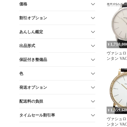
価格
割引オプション
あんしん鑑定
1,710,00
¥
出品形式
ヴァシュロ
ンタン VAC
保証付き整備品
CONSTAN
ニー マニ
色
ィング 81180
ホワイト K
ーターレザ
発送オプション
腕時計 メン
101858863
配送料の負担
1,359,60
¥
タイムセール割引率
ヴァシュロ
ンタン VAC