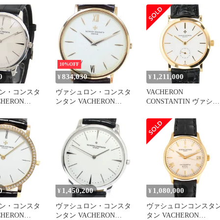
Cal.1003/2 750WG 革 純正
リモニー K18PG クォー
ピンバックル（750WG）
ツ レディース _848426
ホワイト文字盤 ケース
冊子 保証書（2006年）純
正レザーベルト付き オー
バーホール済み
10%OFF
0
834,030
1,211,000
¥
¥
ン・コンスタ
ヴァシュロン・コンスタ
VACHERON
HERON
ンタン VACHERON
CONSTANTIN ヴァシュ
TIN パトリモ
CONSTANTIN パトリモ
ロンコンスタンタン 腕
ュアルワインデ
ニー K18YG ヴィンテー
計 エッセンシャル スモ
/000G-9117
ジ cal.1003/1 手巻き メン
ールセコンド 92240/000J
18WG アリゲ
ズ_754770
4
ー 保証書付き
ズ 手巻
0
1,450,200
1,080,000
¥
¥
ン・コンスタ
ヴァシュロン・コンスタ
ヴァシュロンコンスタ
HERON
ンタン VACHERON
タン VACHERON