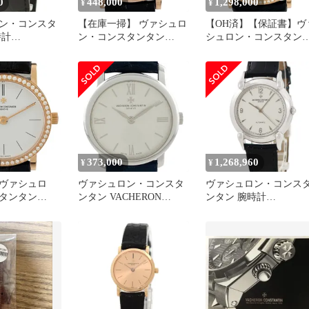
0
448,000
1,298,000
¥
¥
ン・コンスタ
【在庫一掃】 ヴァシュロ
【OH済】【保証書】ヴ
時計
ン・コンスタンタン
シュロン・コンスタン
R-9640 鑑定済
VACHERON
ン VACHERON
ド
CONSTANTIN パトリモ
CONSTANTIN エッセン
ニー 27093/1 腕時計 PG
シャル パトリモニー
レザー クォーツ ホワイ
33593 000R 腕時計 PG 
ト レディース 【中古】
ザー ダイヤモンド 手巻
き ホワイト メンズ 【
古】
373,000
1,268,960
¥
¥
ヴァシュロ
ヴァシュロン・コンスタ
ヴァシュロン・コンス
タンタン
ンタン VACHERON
ンタン 腕時計
N
CONSTANTIN パトリモ
48001/000G-3 鑑定済み
TIN パトリモ
ニー 25162 腕時計 WG レ
ランド
/00R 腕時計
ザー クォーツ シルバー
モンド レザー
レディース 【中古】
ホワイト レデ
中古】