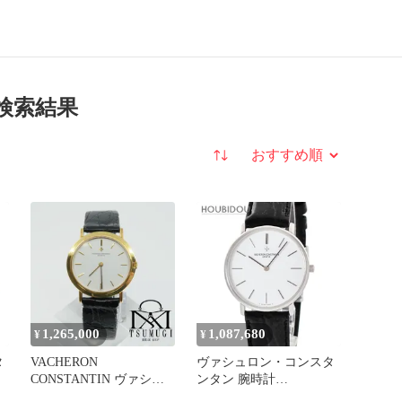
検索結果
並び替え
1,265,000
1,087,680
¥
¥
タ
VACHERON
ヴァシュロン・コンスタ
CONSTANTIN ヴァシュ
ンタン 腕時計
パト
ロン・コンスタンタン パ
31160/000G-8805 鑑定済