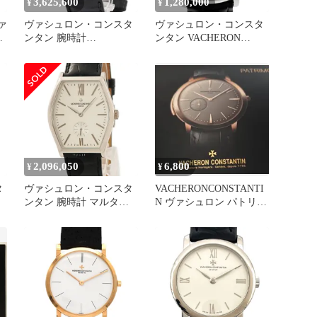
3,625,600
1,280,000
¥
¥
ァ
ヴァシュロン・コンスタ
ヴァシュロン・コンスタ
タ
ンタン 腕時計
ンタン VACHERON
86060/000G-8982 鑑定済
CONSTANTIN パトリモ
み ブランド
ニー 81160/00G-9062 腕時
計 WG レザー 手巻き シ
レ
ルバー メンズ 【中古】
中
2,096,050
6,800
¥
¥
タ
ヴァシュロン・コンスタ
VACHERONCONSTANTI
ンタン 腕時計 マルタ
N ヴァシュロン パトリモ
 ブ
82230/000G-9962 鑑定済
ニー専用カタログ
み ブランド