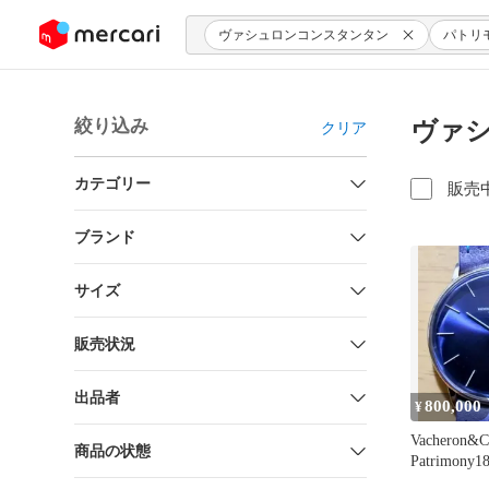
ンツにスキップ
ヴァシュロンコンスタンタン
パトリ
絞り込み
ヴァシ
クリア
カテゴリー
販売
ブランド
サイズ
販売状況
出品者
800,000
¥
Vacheron&Co
商品の状態
Patrimon
計