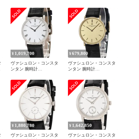
25559/000G-9280 鑑定済
CONSTANTIN パトリモ
モ
み ブランド
ニー 25093 腕時計 PG レ
ザー クォーツ ホワイト
レディース 【中古】
1,019,700
679,800
¥
¥
タ
ヴァシュロン・コンスタ
ヴァシュロン・コンスタ
定
ンタン 腕時計
ンタン 腕時計
33593/000G 鑑定済み ブ
BA33051.000 鑑定済み ブ
ランド
ランド
1,880,780
1,642,850
¥
¥
タ
ヴァシュロン・コンスタ
ヴァシュロン・コンスタ