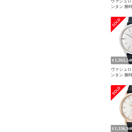
ヴァシュロ
ンタン 腕時計
定済み ブ
1,563,54
¥
ヴァシュロ
ンタン 腕
81530/000
み ブラン
1,336,94
¥