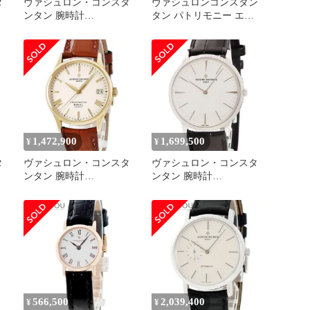
タ
ヴァシュロン・コンスタ
ヴァシュロンコンスタン
ンタン 腕時計
タン パトリモニー エク
81180/000G-9117 鑑定済
ストラフラット Cal
み ブランド
1003/1 K18YG ウォッチ
アイボリー文字盤 アンテ
ィーク
1,472,900
1,699,500
¥
¥
タ
ヴァシュロン・コンスタ
ヴァシュロン・コンスタ
ンタン 腕時計
ンタン 腕時計
47022/000J-8654 鑑定済み
81180/000G-9117 鑑定済
ブランド
み ブランド
566,500
2,039,400
¥
¥