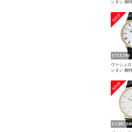
ンタン 腕
81160/00
ランド
713,790
¥
ヴァシュロ
ンタン 腕時計
済み ブラ
1,087,68
¥