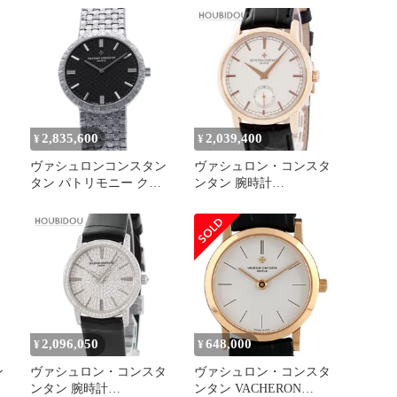
トリモニー 39027 YG×革
み ブランド
手巻き 白文字盤
2,835,600
2,039,400
¥
¥
ヴァシュロンコンスタン
ヴァシュロン・コンスタ
タン パトリモニー クラ
ンタン 腕時計
時
シック 81162/206G
82172/000R-9382 鑑定済
VACHERON
み ブランド
-
CONSTANTIN 黒文字盤
2,096,050
648,000
¥
¥
ン
ヴァシュロン・コンスタ
ヴァシュロン・コンスタ
ンタン 腕時計
ンタン VACHERON