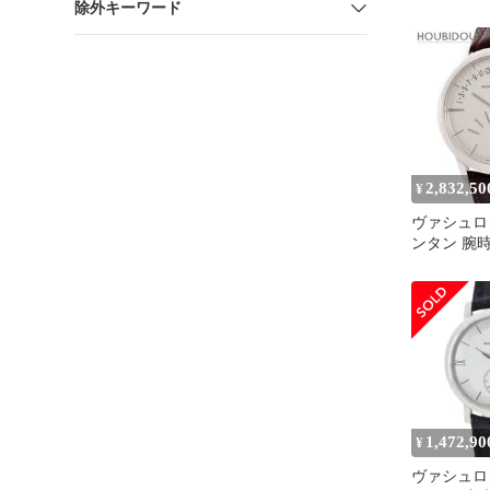
除外キーワード
CONSTANTI
トリモニー 
Cal.1003
手巻き メン
_956395
2,832,50
¥
ヴァシュロ
ンタン 腕
86020/000
み ブラン
1,472,90
¥
ヴァシュロ