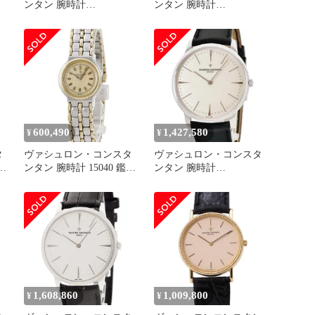
ンタン 腕時計
ンタン 腕時計
1110U/000G-B086 鑑定済
82172/000G-9383 鑑定済
み ブランド
み ブランド
600,490
1,427,580
¥
¥
タ
ヴァシュロン・コンスタ
ヴァシュロン・コンスタ
J
ンタン 腕時計 15040 鑑定
ンタン 腕時計
済み ブランド
81180/000G-9117 鑑定済
み ブランド
1,608,860
1,009,800
¥
¥