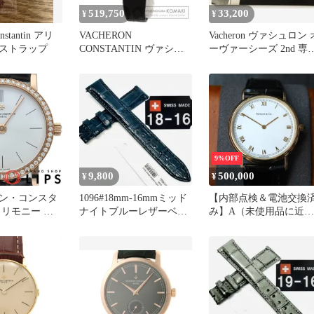
519,750
33,200
¥
¥
onstantin アリ
VACHERON
Vacheron ヴァシュロン 
ストラップ
CONSTANTIN ヴァシュ
ーヴァーシーズ 2nd 専
ロン・コンスタンタン
カタログ
27093/1 パトリモニー 腕
時計 K18PG 革 レディー
ス [中古]
9%OFF
9,800
500,000
¥
¥
ン・コンスタ
1096#18mm-16mmミッド
【内部点検＆電池交換
トリモニー エ
ナイトブルーレザーベル
み】A（未使用品に近
ラット レディ
ト★クロコダイルスイス
い）ティファニー クラ
ダイヤベゼル
製
ック M0530 K18 YG PG
-8741
WG クォーツ メンズ レ
ディース