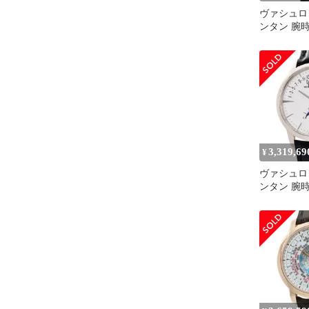
ヴァシュロ
ンタン 腕
81160/000
み ブラン
3,319,69
¥
ヴァシュロ
ンタン 腕
4010U/00
み ブラン