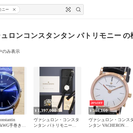
モニー
ュロンコンスタンタン パトリモニー の
中のみ表示
20%OFF
1,397,000
540,160
¥
¥
nstantin
ヴァシュロン・コンスタ
ヴァシュロン・コンス
y18kWG手巻き時
ンタン パトリモニー
ンタン VACHERON
33093 / 000G-0936 手巻き
CONSTANTIN 25093 