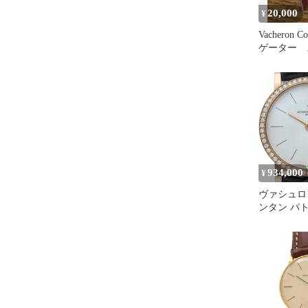
20,000
¥
Vacheron C
ゲーター 
934,000
¥
ヴァシュロ
ンタン パ
クストラフ
ース時計 
25593/000R