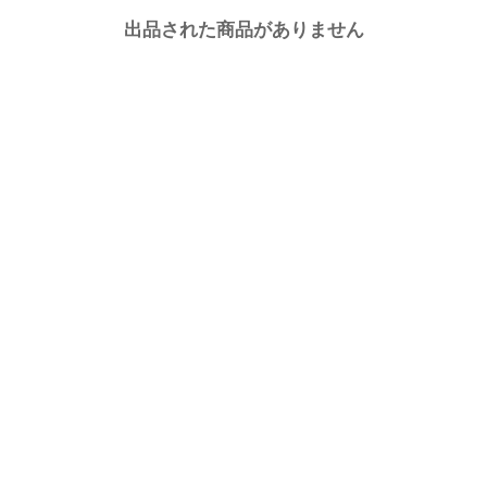
出品された商品がありません