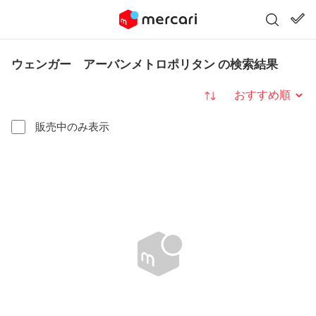
ウェンガー アーバンメトロポリタン の検索結果
並び替え
販売中のみ表示