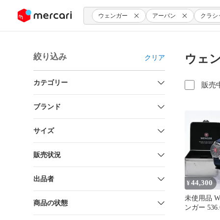
ンツにスキップ
ウェンガー
アーバン
クラシ
絞り込み
ウェン
クリア
カテゴリー
販売
ブランド
サイズ
販売状況
出品者
44,300
¥
未使用品 W
商品の状態
ンガー 536
ル 元箱 バ