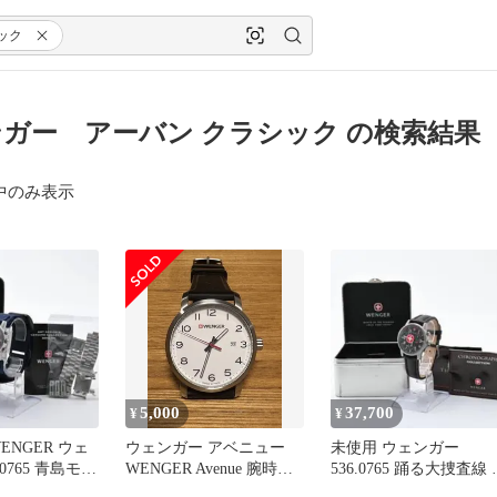
ック
ガー アーバン クラシック の検索結果
中のみ表示
5,000
37,700
¥
¥
ENGER ウェ
ウェンガー アベニュー
未使用 ウェンガー
.0765 青島モデ
WENGER Avenue 腕時計
536.0765 踊る大捜査線 
ンド付
ウォッチ 時計
島モデル 純正革バンド