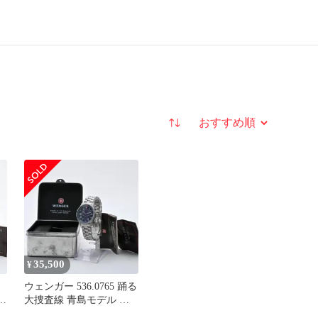
並び替え
35,500
¥
ウェンガー 536.0765 踊る
青
大捜査線 青島モデル 箱
取説付 試着のみ 稼働