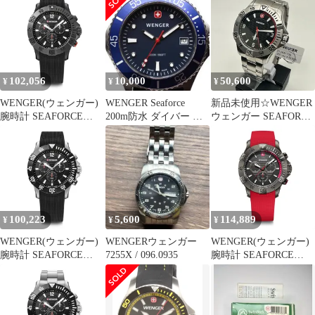
ーツ
01.0641.140 クォーツ
メンズ ステンレススチ
ールケース(316L) ブル
ーダイヤル 200m防水
青 【国内正規品】
102,056
10,000
50,600
¥
¥
¥
WENGER(ウェンガー)
WENGER Seaforce
新品未使用☆WENGER
腕時計 SEAFORCE
200m防水 ダイバー メ
ウェンガー SEAFORCE
CHRONO (シーフォー
ンズ 腕時計 廃盤
シーフォース
ス クロノ) ギフト
01.0641.139 クォーツ
01.0643.120 クォーツ
メンズ ステンレススチ
[国内正規品] 0
ールケース(316L) ブラ
ックダイヤル 200m防水
【国内正規品】
100,223
5,600
114,889
¥
¥
¥
WENGER(ウェンガー)
WENGERウェンガー
WENGER(ウェンガー)
腕時計 SEAFORCE
7255X / 096.0935
腕時計 SEAFORCE
CHRONO (シーフォー
CHRONO (シーフォー
ス クロノ) ギフト
ス クロノ) クォーツ ア
01.0643.118 クォーツ
ナログ メンズ ステンレ
[国内正規品] 0
ススチールケース