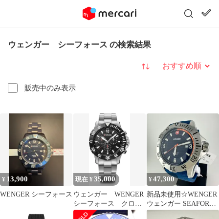
ウェンガー シーフォース の検索結果
並び替え
販売中のみ表示
13,900
35,000
47,300
¥
現在 ¥
¥
WENGER シーフォース
ウェンガー WENGER
新品未使用☆WENGER
シーフォース クロ
ウェンガー SEAFORCE
ノ 新品同様品 クォ
シーフォース