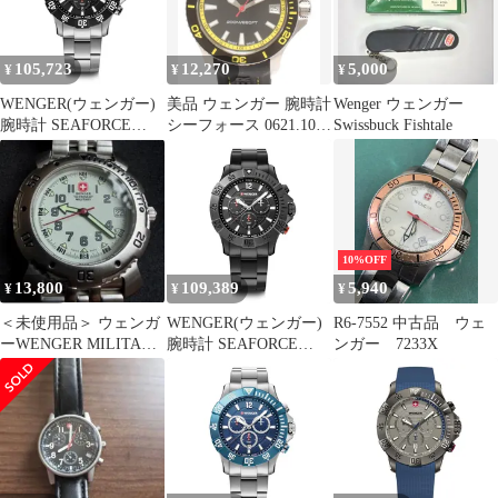
(316L) ブラックアイス
ダイヤル レッドシリコ
ンストラップ 200m防水
105,723
12,270
5,000
¥
¥
¥
3年保証 ギフト 黒 [国
内正規 1
WENGER(ウェンガー)
美品 ウェンガー 腕時計
Wenger ウェンガー
腕時計 SEAFORCE
シーフォース 0621.10
Swissbuck Fishtale
CHRONO (シーフォー
クオーツ ブラック メン
ス クロノ) ギフト
ズ WENGER
01.0643.117 クォーツ
[国内正規品] 0
10%OFF
13,800
109,389
5,940
¥
¥
¥
＜未使用品＞ ウェンガ
WENGER(ウェンガー)
R6-7552 中古品 ウェ
ーWENGER MILITARY
腕時計 SEAFORCE
ンガー 7233X
SWISS クウォーツ
CHRONO (シーフォー
ス クロノ) ギフト
01.0643.121 クォーツ
[国内正規品] 0