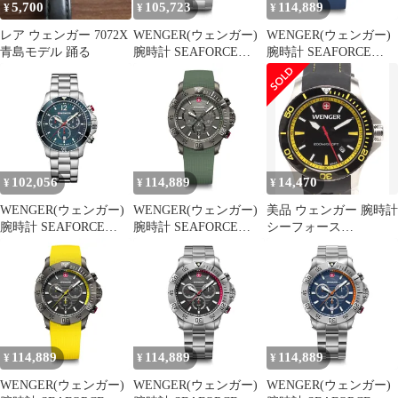
5,700
105,723
114,889
¥
¥
¥
レア ウェンガー 7072X
WENGER(ウェンガー)
WENGER(ウェンガー)
青島モデル 踊る
腕時計 SEAFORCE
腕時計 SEAFORCE
CHRONO (シーフォー
CHRONO (シーフォー
ス クロノ) ギフト
ス クロノ) クォーツ ア
01.0643.119 クォーツ
ナログ メンズ ステンレ
[国内正規品] 0
ススチールケース
(316L) ブラックアイス
ダイヤル ブルーシリコ
ンストラップ 200m防水
102,056
114,889
14,470
¥
¥
¥
3年保証 ギフト グレー
[国内 1
WENGER(ウェンガー)
WENGER(ウェンガー)
美品 ウェンガー 腕時計
腕時計 SEAFORCE
腕時計 SEAFORCE
シーフォース
CHRONO (シーフォー
CHRONO (シーフォー
01.0641.101 クオーツ
ス クロノ) ギフト
ス クロノ) クォーツ ア
ブラック メンズ
01.0643.115 クォーツ
ナログ メンズ ステンレ
WENGER
[国内正規品] 1
ススチールケース
(316L) ブラックアイス
ダイヤル グリーンシリ
コンストラップ 200m防
114,889
114,889
114,889
¥
¥
¥
水 3年保証 ギフト グレ
ー [国 1
WENGER(ウェンガー)
WENGER(ウェンガー)
WENGER(ウェンガー)