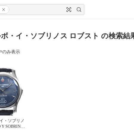
ボ・イ・ソブリノス ロブスト の検索結
中のみ表示
イ・ソブリノ
 Y SOBRINOS
W ロブスト チャ