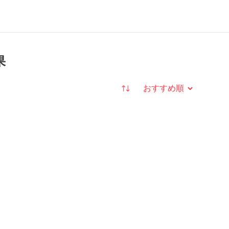
果
並び替え