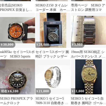
[非売品]SEIKO
SEIKO Z150 タイムレ
専用ページ SEIKO ア
PROSPEX 目覚まし時
コーダー 本体 カード
ストロン 調整用コマ
計
ラック付き
30,000
28,000
3,980
¥
¥
¥
ssk005kc セイコー5スポ
セイコー 5スポーツ 腕
19mm用 SEIKO純正 シ
ーツ SEIKO 5sports
時計 ブラック レザー
ルバーステンレス メタ
ルバンド メンズ腕時計
ベルト
6,100
21,000
11,000
現在 ¥
¥
¥
SEIKO PROSPEX アラ
SEIKO 5 セイコー5
SEIKO 5 セイコー5 自
ームクロック
7009-3110 自動巻き 腕
動巻き 腕時計 ゴール