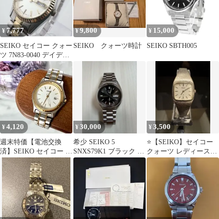
7,777
9,800
15,000
¥
¥
¥
SEIKO セイコー クォー
SEIKO クォーツ時計
SEIKO SBTH005
ツ 7N83-0040 デイデイ
ト コンビ 腕時計
4,120
30,000
3,500
¥
¥
¥
週末特価【電池交換
希少 SEIKO 5
⭐️【SEIKO】セイコー
済】SEIKO セイコー ヴ
SNXS79K1 ブラック サ
クォーツ レディース腕
ィンテージ コンビ デイ
ンレイ 自動巻き デイデ
時計 ヴィンテージ
ト 日本製
イト