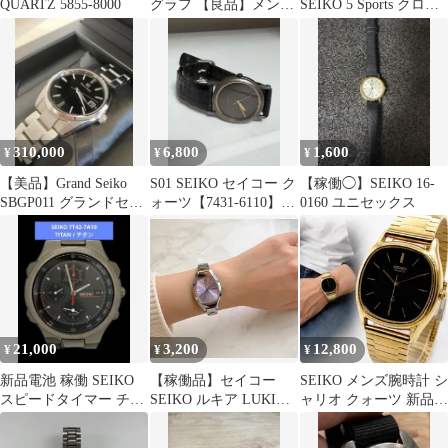
QUARTZ 5855-8000
グラフ 【良品】メンズ
SEIKO 5 Sports クロッ
腕時計
クハウス限定モデル
310,000
6,800
1,600
¥
¥
¥
【美品】Grand Seiko
S01 SEIKO セイコー ク
【稼働◯】SEIKO 16-
SBGP011 グランドセイ
ォーツ【7431-6110】ブ
0160 ユニセックス
コー 保証期間中
ラックメンズ
21,000
3,200
12,800
¥
¥
¥
新品電池 稼働 SEIKO
【稼働品】セイコー
SEIKO メンズ腕時計 シ
スピードタイマー チタ
SEIKO ルキア LUKIA
ャリオ クォーツ 新品電
ンケース クロノ メンズ
4N21-5450 トノー型 パ
池 341
時計
ープル文字盤 レディー