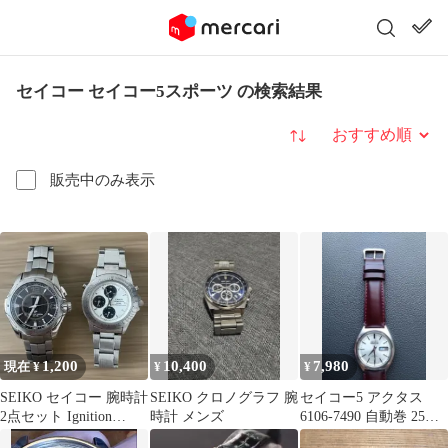
セイコー セイコー5スポーツ の検索結果
並び替え
販売中のみ表示
1,200
10,400
7,980
現在 ¥
¥
¥
SEIKO セイコー 腕時計
SEIKO クロノグラフ 腕
セイコー5 アクタス
2点セット Ignition
時計 メンズ
6106-7490 自動巻 25石
ALBA CARIB
稼働品