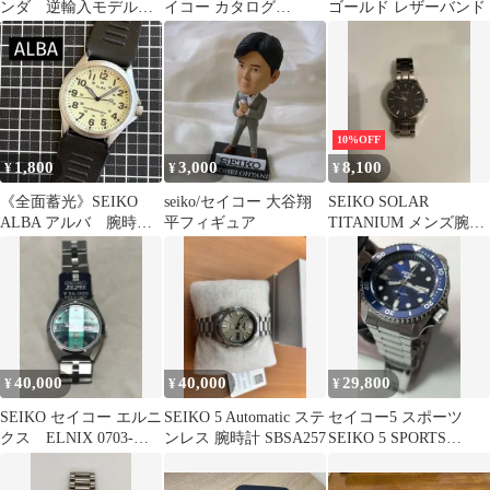
ンダ 逆輸入モデル
イコー カタログ
ゴールド レザーバンド
（生産終了品）
2008.10
SKS593P1
10%OFF
1,800
3,000
8,100
¥
¥
¥
《全面蓄光》SEIKO
seiko/セイコー 大谷翔
SEIKO SOLAR
ALBA アルバ 腕時計
平フィギュア
TITANIUM メンズ腕時
5気圧防水ミリタリー
計
ジャンク
40,000
40,000
29,800
¥
¥
¥
SEIKO セイコー エルニ
SEIKO 5 Automatic ステ
セイコー5 スポーツ
クス ELNIX 0703-
ンレス 腕時計 SBSA257
SEIKO 5 SPORTS
7060 デッドストック
SBSA001