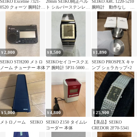
SEIKO Exceline 7321-
20mm SEIKO純正ベル
SEIKO ARC 1220-5210
0520 クォーツ 腕時計
ト シルバーステンレス
腕時計 動作なし タ
稼働品
腕時計 バンド ストラッ
ンク
プ
2,000
8,500
1,890
¥
¥
¥
SEIKO STH200 メトロ
SEIKOセイコースクエ
SEIKO PROSPEX キャ
ノーム チューナー 本体
ア 腕時計 5P31-5000電
ンプ シェラカップ×2
池新品 可動品
5,000
4,800
25,900
¥
¥
¥
メトロノーム SEIKO
SEIKO Z150 タイムレ
【美品】SEIKO
コーダー 本体
CREDOR 2F70-5341