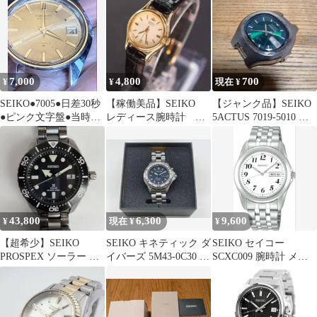
7,000
4,800
700
¥
¥
現在 ¥
SEIKO●7005●日差30秒
【稼働美品】SEIKO
【ジャンク品】SEIKO
●ピンク文字盤●当時物
レディース腕時計 新
5ACTUS 7019-5010 自
プラ風防●自動巻●稼働
品ベルト 電池交換済
動巻き 腕時計
品
43,800
6,300
9,600
¥
現在 ¥
¥
【超希少】SEIKO
SEIKO キネティック ダ
SEIKO セイコー
PROSPEX ソーラー オ
イバーズ 5M43-0C30 メ
SCXC009 腕時計 メン
ールチタン SBDJ013
ンズ 腕時計 箱付き
ズ 新品、保証付