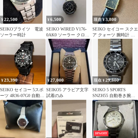
22,500
6,500
3,800
¥
¥
現在 ¥
SEIKOブライツ 電波
SEIKO WIRED V176-
SEIKO セイコー スクエ
ソーラー時計
0AK0 ソーラー クロノ
ア クォーツ 腕時計 ブ
グラフ メンズ腕時計
ラック
23,390
27,000
29,800
¥
¥
現在 ¥
SEIKO セイコー 5スポ
SEIKO5 アラビア文字
SEIKO 5 SPORTS
ーツ 4R36-07G0 自動巻
試着のみ
SNZH55 自動巻き腕時
き
計 ブラック
10%OFF