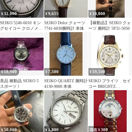
32,000
9,655
10,800
¥
¥
¥
SEIKO 5246-6010 キン
SEIKO Dolce クォーツ
【稼動品】SEIKO クォ
グセイコー クロノメー
7741-6030腕時計 本体
ーツ 腕時計 5P31-5050
ター スペシャル Hi-
BEAT
18,900
7,500
59,500
¥
¥
¥
美品 稼動品 SEIKO 5
SEIKO QUARTZ 腕時計
SEIKO ブライツ セイ
スポーツ！
4130-9000 本体
コー BRIGHTZ
SAGA312ソーラー駆動
50,000
1,800
300
¥
¥
現在 ¥