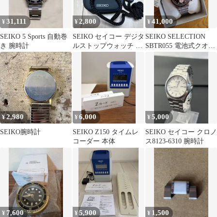
31,111
2,800
41,000
¥
¥
¥
SEIKO 5 Sports 自動巻
SEIKO セイコー デジタ
SEIKO SELECTION
き 腕時計
ルストップウォッチ ケ
SBTR055 電池式クオー
ース付 S024-6000
ツ クロノグラフ機能
2,980
6,000
5,000
¥
¥
¥
SEIKO腕時計
SEIKO Z150 タイムレ
SEIKO セイコー クロノ
コーダー 本体
ス8123-6310 腕時計
7,600
5,900
1,500
¥
¥
¥