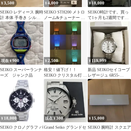
3,500
4,000
18,000
¥
¥
¥
SEIKO レディース 腕時
SEIKO STH200 メトロ
SEIKO時計です。買っ
計 本体 手巻き シルバ
ノーム&チューナー ス
て1ヶ月も2週間です。
ー充電切れ
ペシャルパック
ソーラーなので7.8年持
ちます
900
2,500
119,999
現在 ¥
¥
¥
SEIKO スーパーランナ
格安！値下げ！！
新品 SEIKOセイコープ
ーズ ジャンク品
SEIKO クリスタル灯 星
レザージュ 6R55-
光 本体 2個セット
00E0/SARX115
18,000
300
15,000
¥
現在 ¥
¥
SEIKO クロノグラフ パ
Grand Seiko グランドセ
SEIKO 腕時計 スクエア