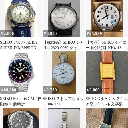
2,000
3,980
25,999
¥
¥
¥
SEIKO アルバ ALBA
【稼働品】SEIKO シャ
【美品】SEIKO セイコ
SUPER DIMENSION
リオ2320-0060 クォー
ー 掛け時計 KH411S 屋
V671-6A20
ツ フェイスのみ 腕時計
外
89,000
2,780
9,000
¥
¥
¥
SEIKO 5 Sports GMT 自
SEIKO ストップウォッ
SEIKO QUARTZ スクエ
動巻き 腕時計
チ 88-5090
ア型 ゴールド文字盤