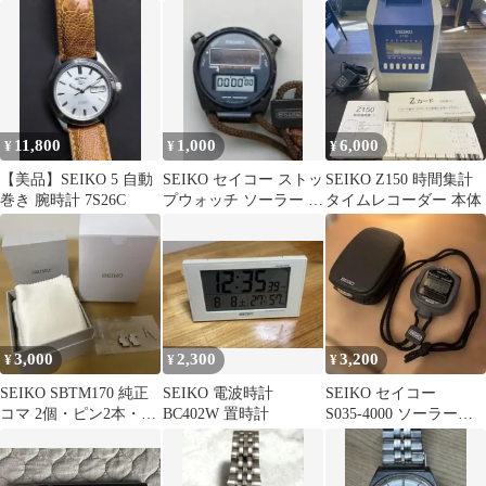
時計 稼働 現状渡し
ド 7009-3110
11,800
1,000
6,000
¥
¥
¥
【美品】SEIKO 5 自動
SEIKO セイコー ストッ
SEIKO Z150 時間集計
巻き 腕時計 7S26C
プウォッチ ソーラー デ
タイムレコーダー 本体
ジタル
3,000
2,300
3,200
¥
¥
¥
SEIKO SBTM170 純正
SEIKO 電波時計
SEIKO セイコー
コマ 2個・ピン2本・外
BC402W 置時計
S035-4000 ソーラース
箱セット
トップウォッチ