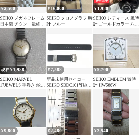
10%OFF
2,500
16,000
1,980
¥
¥
¥
SEIKO メガネフレーム
SEIKO クロノグラフ 時
SEIKO レディース 腕時
日本製 チタン 最終値
計 ブルー
計 ゴールドカラー 八角
引き
形
1,988
7,588
5,700
現在 ¥
¥
¥
SEIKO MARVEL
新品未使用セイコー
SEIKO EMBLEM 置時
17JEWELS 手巻き 蛇S
SEIKO SBDC101等純正
計 HW588W
マーク腕時計 本体
シリコン バンド
9,800
2,480
2,540
¥
¥
¥