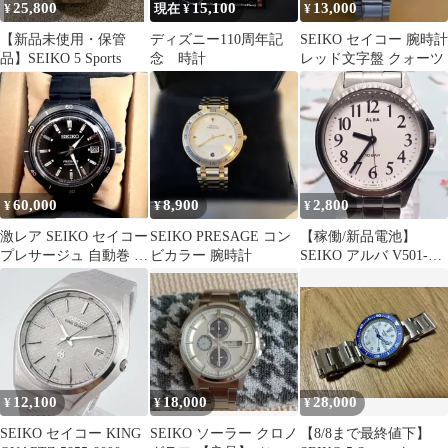
25,800
15,100
13,000
¥
現在 ¥
¥
【新品未使用・保管
ディズニー110周年記
SEIKO セイコー 腕時計
品】SEIKO 5 Sports
念 時計
レッド文字盤 クォーツ
60,000
8,900
2,800
¥
¥
¥
激レア SEIKO セイコー
SEIKO PRESAGE コン
【稼働/新品電池】
プレサージュ 自動巻 ブ
ビカラー 腕時計
SEIKO アルバ V501-
ラック黒SARY215
0EC0 レディース 腕時
計
12,100
18,000
28,000
¥
¥
¥
SEIKO セイコー KING
SEIKO ソーラー クロノ
【8/8まで最終値下】