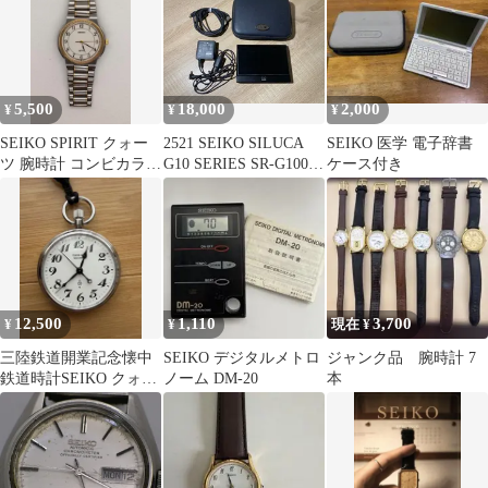
5,500
18,000
2,000
¥
¥
¥
SEIKO SPIRIT クォー
2521 SEIKO SILUCA
SEIKO 医学 電子辞書
ツ 腕時計 コンビカラ
G10 SERIES SR-G10001
ケース付き
ー 動作確認済み
ブラック 動作確認済み
【コ】
12,500
1,110
3,700
¥
¥
現在 ¥
三陸鉄道開業記念懐中
SEIKO デジタルメトロ
ジャンク品 腕時計 7
鉄道時計SEIKO クォー
ノーム DM-20
本
ツ