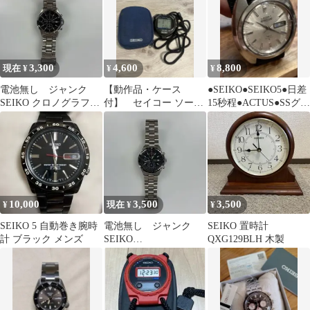
ス腕時計
3,300
4,600
8,800
現在 ¥
¥
¥
電池無し ジャンク
【動作品・ケース
●SEIKO●SEIKO5●日差
SEIKO クロノグラフ
付】 セイコー ソーラ
15秒程●ACTUS●SSグレ
100M 腕時計 メンズ
ーストップウォッチ
ード●NATO新品
SVAJ001
10,000
3,500
3,500
¥
現在 ¥
¥
SEIKO 5 自動巻き腕時
電池無し ジャンク
SEIKO 置時計
計 ブラック メンズ
SEIKO
QXG129BLH 木製
CHRONOGRAPH 100M
メンズ 腕時計