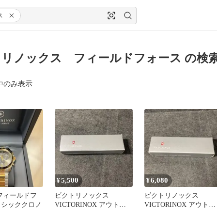
ス
リノックス フィールドフォース の検
中のみ表示
5,500
6,080
¥
¥
ox フィールドフ
ビクトリノックス
ビクトリノックス
ラシッククロノ
VICTORINOX アウトラ
VICTORINOX アウトラ
イダー
イダー