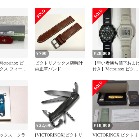
 黒 ※電池切
GM
タン イエロー
700
28,000
¥
¥
torinox ビ
ビクトリノックス腕時計
【早い者勝ち値下おま
クス フィール
純正革バンド
付き】Victorinox ビクト
 レッド
リノックス クロノグラ
22,690
18,800
¥
¥
ックス クラ
[VICTORINOX(ビクトリ
VICTORINOX ビクトリ