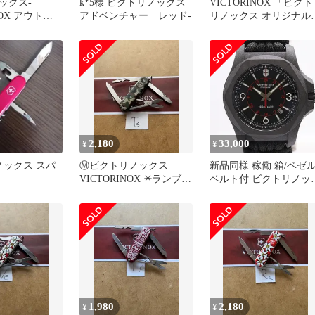
ックス-
k*5様 ビクトリノックス
VICTORINOX 「ビクト
NOX アウトラ
アドベンチャー レッド-
リノックス オリジナル
ット」 新品 未使用品
2,180
33,000
¥
¥
ノックス スパ
Ⓜ️ビクトリノックス
新品同様 稼働 箱/ベゼル
VICTORINOX ✴️ランブラ
ベルト付 ビクトリノッ
ーカモフラージュ⭐ (Ts
ス イノックスカーボン
241776 QZ 黒文字盤 メ
ズ腕時計 0970200 4BGT
KMT ABC22680
1,980
2,180
¥
¥