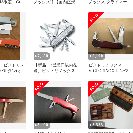
8限定 Great
ノックス)] 【国内正規
ノックス クライマー ゴ
s 未使用
品】レンジャーグリップ
ールド 2016 限定
55 オニキスブラック ブ
ラック
7,150
3,100
¥
¥
 ビクトリノ
【新品・7営業日以内発
ビクトリノックス
パルタン(オレ
送】ビクトリノックス
VICTORINOX レンジャ
VICTORINOX
ー グリップ
7611160058126 ハントマ
ン・シルバーテックBP ＃
1．3713．T7B1【沖縄離
島販売不可】
3,100
3,333
¥
¥