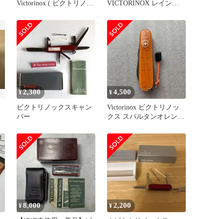
Victorinox ( ビクトリノッ
VICTORINOX レインジ
クス ) スイスツール スピ
ャーRD 1.3763 未使用
リット エックス プラス
Swiss Tool SX Plus 64013
z00056996 マルチツール
刃物 キャンピングギア
2,300
4,500
¥
¥
ビクトリノックスキャン
Victorinox ビクトリノッ
パー
クス スパルタンオレンジ
(limited)
8,000
2,200
¥
¥