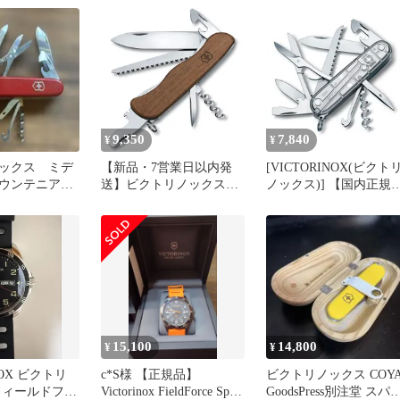
9,350
7,840
¥
¥
ックス ミデ
【新品・7営業日以内発
[VICTORINOX(ビクト
マウンテニア
送】ビクトリノックス
ノックス)] 【国内正規
VICTORINOX
品】ハントマン・シル
7611160059017 フォーリ
ーテック
スターウッド ＃0．
8361．63【沖縄離島販売
不可】
15,100
14,800
¥
¥
NOX ビクトリ
c*S様 【正規品】
ビクトリノックス COY
フィールドフォ
Victorinox FieldForce Sport
GoodsPress別注堂 スパ