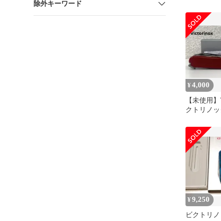
除外キーワード
ース腕時計
れ
4,000
¥
【未使用】Vic
クトリノッ
ドマスター
9,250
¥
ビクトリノ