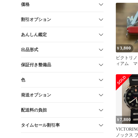
価格
割引オプション
あんしん鑑定
3,800
¥
出品形式
ビクトリノ
ィアム 
保証付き整備品
赤
色
発送オプション
配送料の負担
7,800
¥
タイムセール割引率
VICTORI
ノックス 