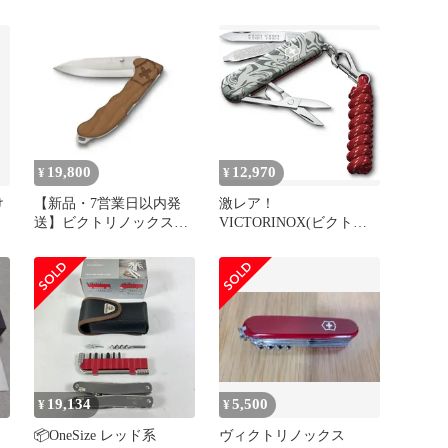
スター
マスター
19,800
12,970
¥
¥
け
【新品・7営業日以内発
激レア！
送】ビクトリノックス
VICTORINOX(ビクトリ
フ
VICTORINOX
ノックス) クラシック SD
7611160228819 エボーク
ソウルメイト リミテッド
WD ＃0．9415．
エディション ビクトリノ
D630【沖縄離島販売不
ックス x アディダス リミ
可】
テッドエディションスニ
ーカー EQT 93スイス・
アーミーナイフ
19,134
5,500
¥
¥
📦️OneSize レッド系
ヴィクトリノックス