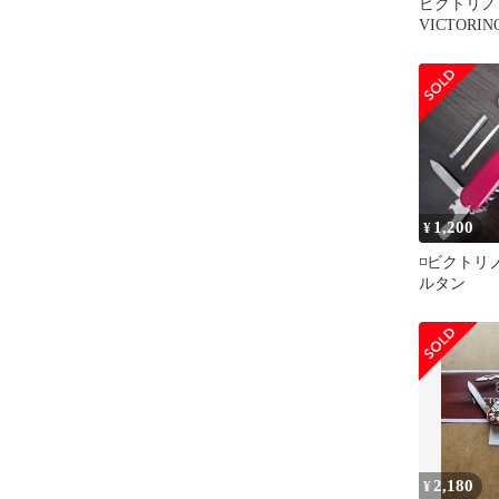
ビクトリノ
VICTORI
イダー
1,200
¥
◽ビクトリ
ルタン
2,180
¥