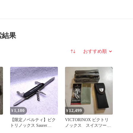
索結果
並び替え
1,180
12,499
¥
¥
【限定ノベルティ】ビク
VICTORINOX ビクトリ
トリノックス Saurer
ノックス スイスツー
Textile Systems
ル スピリット マルチツ