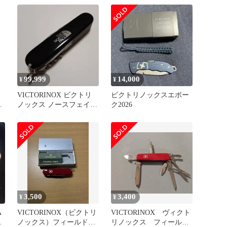
ール
99,999
14,000
¥
¥
リ
VICTORINOX ビクトリ
ビクトリノックスエボー
ノックス ノースフェイス
ク2026
バ
コラボ④
3,500
3,400
¥
¥
A
VICTORINOX（ビクトリ
VICTORINOX ヴィクト
ル
ノックス）フィールドマ
リノックス フィールド