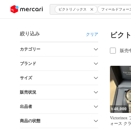
ンツにスキップ
ビクトリノックス
フィールドフォー
絞り込み
ビクト
クリア
カテゴリー
販売
ブランド
サイズ
販売状況
出品者
40,000
¥
Victorin
商品の状態
ォース ク