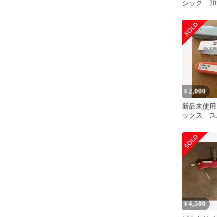
シック 201
Pyramid
2,000
¥
新品未使用
ックス ス
ンジ)
4,500
¥