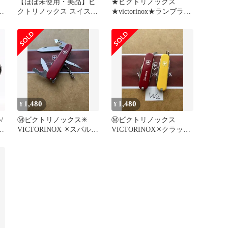
【ほぼ未使用・美品】ビ
★ビクトリノックス
セ
クトリノックス スイス
★victorinox★ランブラー
サバイバルキット SOSセ
★
ット
1,480
1,480
¥
¥
/
Ⓜ️ビクトリノックス✳
Ⓜ️ビクトリノックス
ク
VICTORINOX ✴️スパルタ
VICTORINOX✴️クラッシ
ン✳
ックとジェットセッター
ン
⭐ (We