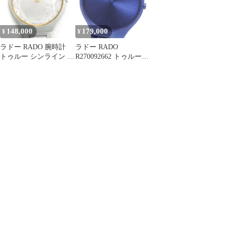
148,000
179,000
¥
¥
ラドー RADO 腕時計
ラドー RADO
トゥルー シンライン ジ
R270092662 トゥルーシ
ェム
ンライン クルール・コ
R27007702/01.420.0007.
ルビュジエ クォーツ メ
3.070 世界1001本限定
ンズ 美品 箱・保証書付
12ポイント ダイヤイン
き_884158
デックス ホワイト文字
盤 SS セラミック クオ
ーツアナログ 【中古】