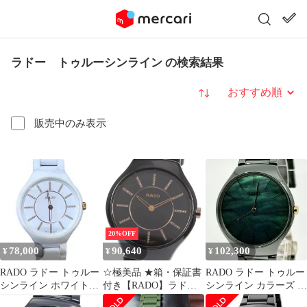
ラドー トゥルーシンライン の検索結果
並び替え
販売中のみ表示
20%OFF
78,000
90,640
102,300
¥
¥
¥
RADO ラドー トゥルー
☆極美品 ★箱・保証書
RADO ラドー トゥルー
シンライン ホワイトセ
付き【RADO】ラドー
シンライン カラーズ グ
ラミック 腕時計
トゥルーシンライン イ
リーンシェル文字盤