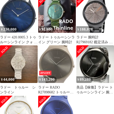
ンデックスダイヤ
420.0006.3 QZ メンズ
420.0742.3 / R27742709
腕時計 稼働品
QZ レディース_723323
230,000
92,000
188,078
¥
¥
¥
ラドー 420.0005.3 トゥ
ラドー トゥルーシンラ
ラドー 腕時計
ルーシンライン クォ ー
イン グリーン 腕時計
R27969182 鑑定済み ブ
ツ メンズ 美品
ランド
20%OFF
44,000
143,200
89,280
¥
¥
¥
ラドー トゥルー シ
ラドー RADO
美品【稼働】ラドー ト
ンライン
R27098682 トゥルーシ
ゥルーシンライン 腕時
ンライン クルール・コ
計 セラミック メンズ
ルビュジエ クォーツ メ
JJ126
ンズ 美品 保証書付き
_884159