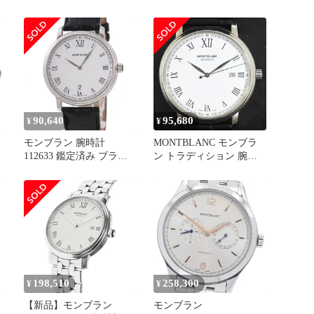
7375/114368 トラディシ
周年 時計※ジャンク品
・
ョン デイト RGベゼル 自
動巻き レディース 美品
箱・保証書付き_958229
90,640
95,680
¥
¥
モンブラン 腕時計
MONTBLANC モンブラ
ト
112633 鑑定済み ブラン
ン トラディション 腕時
ラ
ド
計 AT SS×レザー 白文字
品
盤 MB112610
198,510
258,300
¥
¥
【新品】モンブラン
モンブラン