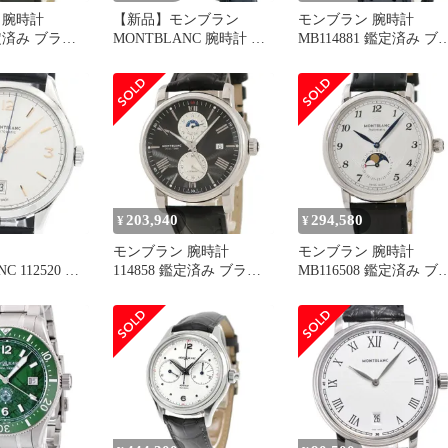
 腕時計
【新品】モンブラン
モンブラン 腕時計
鑑定済み ブラン
MONTBLANC 腕時計 メ
MB114881 鑑定済み ブ
ンズ 116481 ヘリテイジ
ンド
203,940
294,580
¥
¥
モンブラン 腕時計
モンブラン 腕時計
C 112520 ヘ
114858 鑑定済み ブラン
MB116508 鑑定済み ブ
クロノメトリー
ド
ンド
動巻き メンズ