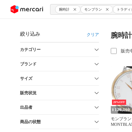
ンツにスキップ
腕時計
モンブラン
トラディ
絞り込み
腕時計
クリア
カテゴリー
販売
ブランド
サイズ
販売状況
20%OFF
出品者
126,160
¥
モンブラン
商品の状態
MONTBLAN
ラディショ