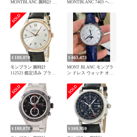
レ
MONTBLANC 腕時計 メ
MONTBLANC 7403 ヘリ
ンズ 112610 トラディシ
テージ クロノメトリー
ョン デイト
ツインカウンター デイト
自動巻き メンズ 美品
箱・保証書付き_965261
188,078
463,473
¥
¥
モンブラン 腕時計
MONT BLANC モンブラ
レ
112521 鑑定済み ブラン
ン ドレス ウォッチ オー
ド
トマチック ローマン
INDEX(インデックス) ム
ーンフェイズ
188,078
169,950
¥
¥