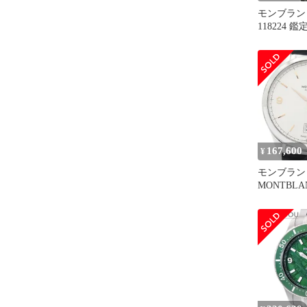
モンブラン
118224 
ド
167,600
¥
モンブラン
MONTBLAN
リテージ 
デイト 自
_934300