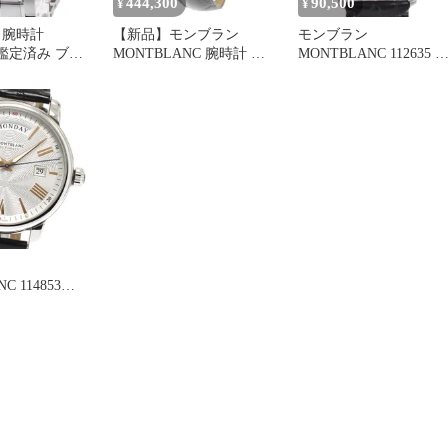
444,300
90,500
¥
¥
 腕時計
【新品】モンブラン
モンブラン
3 鑑定済み ブラ
MONTBLANC 腕時計 メ
MONTBLANC 112635 
ンズ 119951 ヘリテイジ
ラディション デイト ク
モノプッシャー
ォーツ メンズ 美品 箱
保証書付き K#145092
C 114853
ロノグラフ 自動
 良品 箱・保
7509