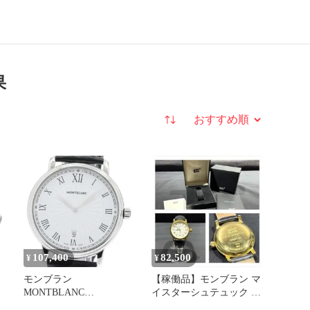
果
並び替え
107,400
82,500
¥
¥
モンブラン
【稼働品】モンブラン マ
MONTBLANC
イスターシュテュック ク
7336/112633 トラディシ
ォーツ PVD ホワイト文