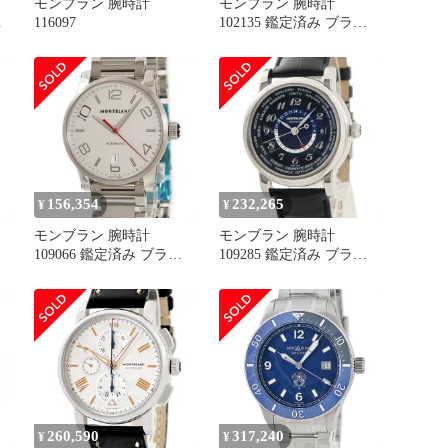
モンブラン 腕時計
モンブラン 腕時計
メ
116097
102135 鑑定済み ブラン
ド
156,354
232,265
¥
¥
モンブラン 腕時計
モンブラン 腕時計
109066 鑑定済み ブラン
109285 鑑定済み ブラン
ド
ド
260,590
317,240
¥
¥