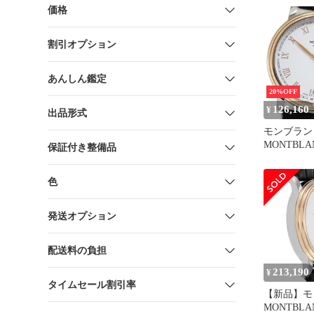
動巻き メンズ
価格
割引オプション
あんしん鑑定
20%OFF
126,160
¥
出品形式
モンブラン
MONTBLAN
保証付き整備品
ラディショ
動巻き レ
色
_845820
発送オプション
配送料の負担
213,190
¥
タイムセール割引率
【新品】モ
MONTBLA