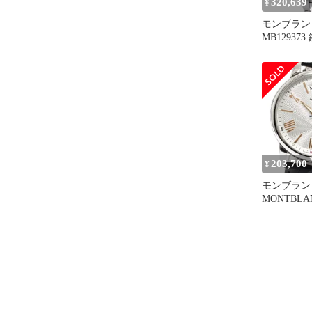
320,639
¥
モンブラン
MB12937
ンド
203,700
¥
モンブラン
MONTBLAN
4810 ク
巻き メンズ
証書付き_93