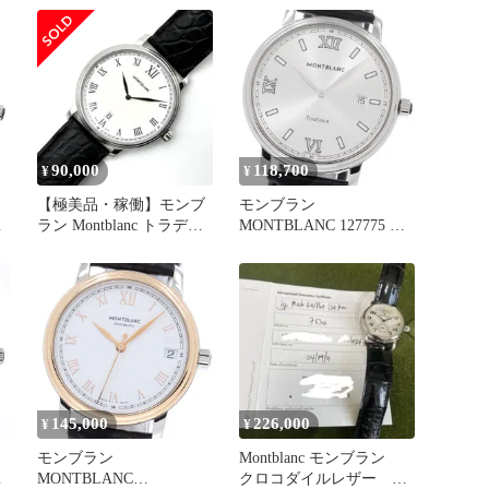
メ
ョン デイト クォーツ メ
字盤
ンズ 良品 _963385
90,000
118,700
¥
¥
【極美品・稼働】モンブ
モンブラン
ラ
ラン Montblanc トラディ
MONTBLANC 127775 ト
ション デイト 7336
ラディション デイト ク
ォーツ メンズ 良品
_963306
145,000
226,000
¥
¥
モンブラン
Montblanc モンブラン
ト
MONTBLANC
クロコダイルレザー 75