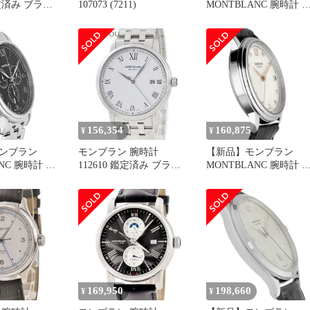
鑑定済み ブラン
107073 (7211)
MONTBLANC 腕時計 
ディース 114367 トラデ
ィション
156,354
160,875
¥
¥
ンブラン
モンブラン 腕時計
【新品】モンブラン
NC 腕時計 メ
112610 鑑定済み ブラン
MONTBLANC 腕時計 
48 トラディシ
ド
ディース 114957 トラデ
ITION
ィション
169,950
198,660
¥
¥