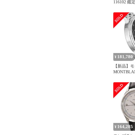
116102 
ド
181,780
¥
【新品】モ
MONTBLA
ンズ 1170
ョン TRAD
164,285
¥