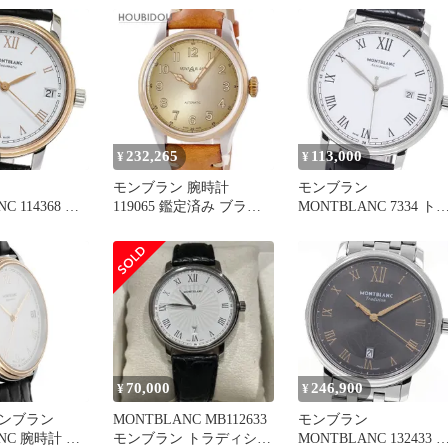
 _862176
MONTBLANC【中古】
ョン デイト 自動巻き 
【時計】
ンズ 良品 _968181
232,265
113,000
¥
¥
モンブラン 腕時計
モンブラン
C 114368 ト
119065 鑑定済み ブラン
MONTBLANC 7334 ト
ン デイト 自
ド
ディション デイト 自動
ディース 良品
巻き メンズ _970769
70,000
246,900
¥
¥
ンブラン
MONTBLANC MB112633
モンブラン
NC 腕時計 レ
モンブラン トラディショ
MONTBLANC 132433 