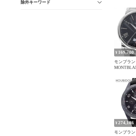
除外キーワード
ディース 11
ィション
169,700
¥
モンブラン
MONTBLAN
4810 デイ
ンズ 美品
き_967151
274,186
¥
モンブラン