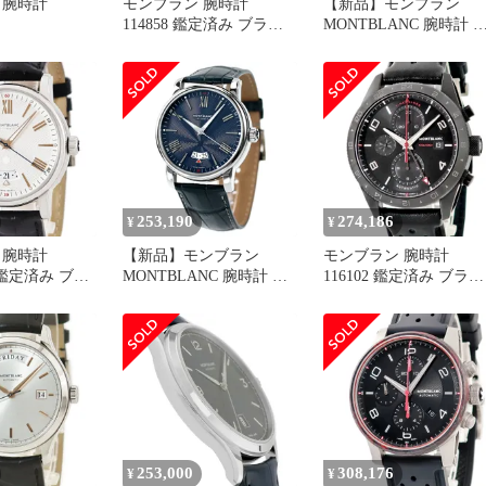
 腕時計
モンブラン 腕時計
【新品】モンブラン
114858 鑑定済み ブラン
MONTBLANC 腕時計 
ド
ンズ 112533 ヘリテイジ
253,190
274,186
¥
¥
 腕時計
【新品】モンブラン
モンブラン 腕時計
1 鑑定済み ブラ
MONTBLANC 腕時計 メ
116102 鑑定済み ブラン
ンズ 119960 4810
ド
253,000
308,176
¥
¥