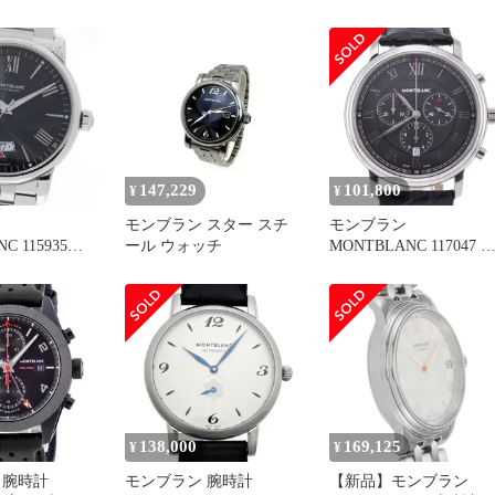
4368 トラデ
ン 腕時計 クォーツ
ラディション デイト 自
動巻き メンズ 良品 箱
保証書付き_967179
147,229
101,800
¥
¥
モンブラン スター スチ
モンブラン
C 115935
ール ウォッチ
MONTBLANC 117047 
ト 自動巻き メ
ラディション クロノグ
 箱・保証書付
フ クォーツ メンズ 美
内箱付き P#143564
138,000
169,125
¥
¥
 腕時計
モンブラン 腕時計
【新品】モンブラン