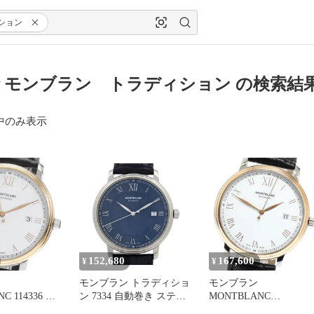
ション
 モンブラン トラディション の検索結
中のみ表示
152,680
167,600
¥
¥
モンブラン トラディショ
モンブラン
C 114336 ト
ン 7334 自動巻き ステン
MONTBLANC
ン デイト 自
レススティール メンズ
7371/114336 トラディシ