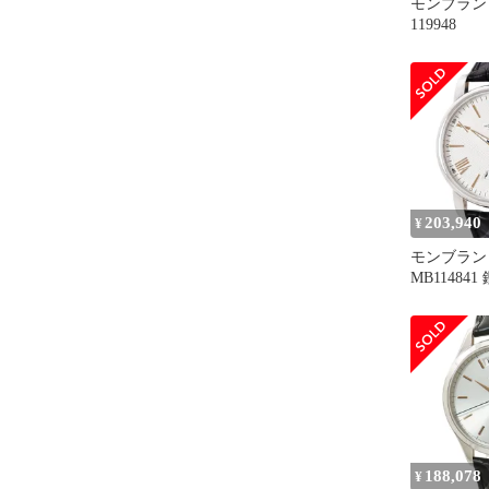
モンブラン
119948
203,940
¥
モンブラン
MB11484
ンド
188,078
¥