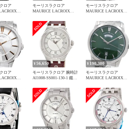
クロア
モーリスラクロア
モーリスラクロア
LACROIX
MAURICE LACROIX
MAURICE LACROIX
ポントス デイデ
MP6507-SS001-610-2 マス
27857 マスターピース 
巻き メンズ
ターピース 5ハンズ 自動
ァイブハンズ デイデイ
巻き メンズ 未使用品 保
自動巻き メンズ _96184
証書付き_861802
56,650
190,300
¥
¥
クロア
モーリスラクロア 腕時計
モーリスラクロア
LACROIX
AI1008-SS001-130-1 鑑定
MAURICE LACROIX
002-19E ポン
済み ブランド
PT6158-SS002-63E ポン
デイト 自動巻
トス デイデイト 自動巻
49177
き メンズ 美品 _967866