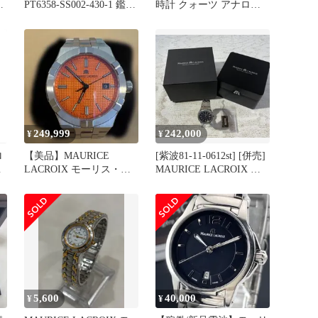
6
PT6358-SS002-430-1 鑑定
時計 クォーツ アナロ
済み ブランド
グ モーリス ラクロア
249,999
242,000
¥
¥
ロ
【美品】MAURICE
[紫波81-11-0612st] [併売]
LACROIX モーリス・ラ
MAURICE LACROIX モ
クロア 腕時計
ーリスラクロア アイコン
タ
自動巻き時計[中古] [メン
シ
ズ]
5,600
40,000
¥
¥