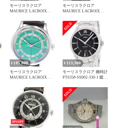
モーリスラクロア
モーリスラクロア
MAURICE LACROIX
MAURICE LACROIX
フ
MP6507-SS001-110-4 マス
PT6168-SS001-331 ポント
ト
ターピース 5ハンズ 自動
ス パワーリザーブ 自動
5
巻き メンズ 未使用品 保
巻き メンズ _963314
証書付き_861809
185,800
113,300
¥
¥
モーリスラクロア
モーリスラクロア 腕時計
MAURICE LACROIX
PT6358-SS002-330-1 鑑定
MP6507-SS001-610-2 マス
済み ブランド
ターピース 5ハンズ 自動
巻き メンズ 未使用品
箱・保証書付き_861796
20%OFF