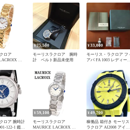
イト 50m防水 青 ブルー
SS ステンレス レディー
ス クオーツ【6ヶ月保
証】【腕時計】【中古
75,500
33,000
¥
¥
クロア
モーリスラクロア 腕時
モーリス・ラクロア フ
LACROIX フ
計 ベルト新品未使用
アバ FA 1003 レディー
イト クォーツ
腕時計 クォーツ
時計 ウォッチ
 シルバー ピ
ド
59,100
49,700
¥
¥
クロア 腕時計
モーリスラクロア
稼働品 箱付き モーリス
001-122-1 鑑定
MAURICE LACROIX フ
ラクロア AI2008 アイコ