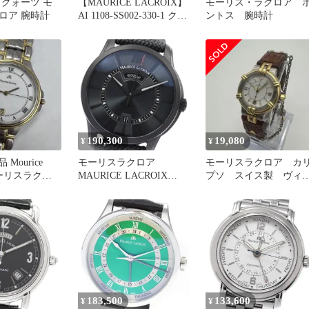
 クォーツ モ
【MAURICE LACROIX】
モーリス・ラクロア 
ロア 腕時計
AI 1108-SS002-330-1 クォ
ントス 腕時計
ーツ モーリス ラクロア
時計 電池交換・防水検査
済 中古
190,300
19,080
¥
¥
 Mourice
モーリスラクロア
モーリスラクロア カ
 モーリスラクロ
MAURICE LACROIX
プソ スイス製 ヴィ
9
PT6358 ポントス デイデ
テージ時計 電池交換
イト 自動巻き メンズ 極
み
美品 _837553
183,500
133,600
¥
¥