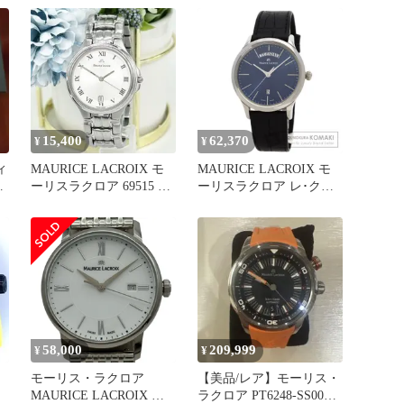
】
15,400
62,370
¥
¥
ィ
MAURICE LACROIX モ
MAURICE LACROIX モ
ス
ーリスラクロア 69515 ク
ーリスラクロア レ･クラ
ォーツ 腕時計
シック 腕時計 SS 革 メン
ズ [中古]
58,000
209,999
¥
¥
モーリス・ラクロア
【美品/レア】モーリス・
MAURICE LACROIX エ
ラクロア PT6248-SS00L-