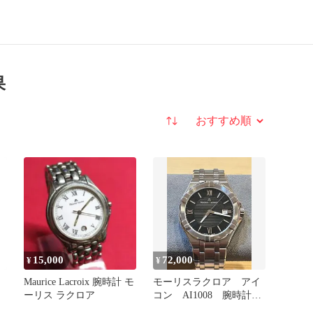
果
並び替え
15,000
72,000
¥
¥
Maurice Lacroix 腕時計 モ
モーリスラクロア アイ
ーリス ラクロア
コン AI1008 腕時計
デ
クォーツ メンズ