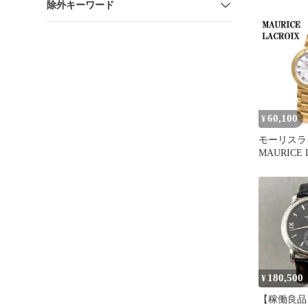
除外キーワード
済み ブラ
60,100
¥
モーリスラ
MAURICE 
ィアバ デ
電池式 腕
レディース
ンクゴール
180,500
¥
【稼働良品