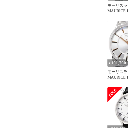
モーリスラ
MAURICE 
PT6027 
イト 自動
_935663
101,700
¥
モーリスラ
MAURICE 
PT6158-SS
トス デイ
き メンズ _9