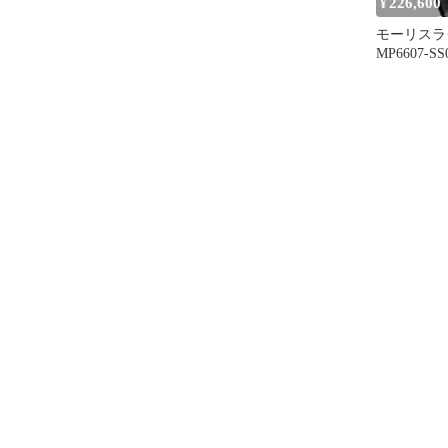
226,600
¥
モーリスラ
MP6607-SS
済み ブラ