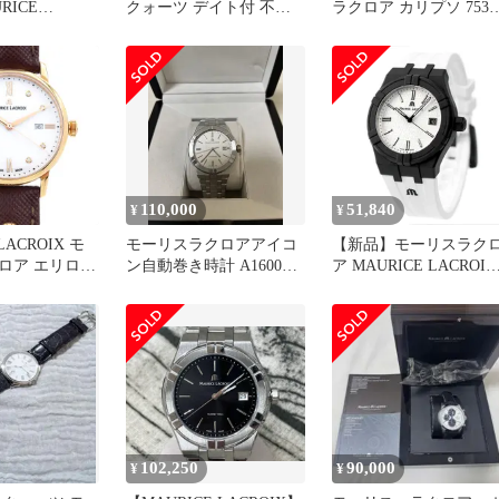
RICE
クォーツ デイト付 不動
ラクロア カリプソ 7532
X マスターピー
ジャンク ヴィンテージ
55524 SS 腕時計
110,000
51,840
¥
¥
LACROIX モ
モーリスラクロアアイコ
【新品】モーリスラク
ロア エリロス
ン自動巻き時計 A16008-
ア MAURICE LACROIX
P01-150-1 ダ
SS002-130-1
腕時計 メンズ AI2008-
8Pダイヤ デ
00YZ1-000-0 アイコン 
防水 白 ホワイ
イド スペシャルエディ
ピングゴールド
ョン
レス レディー
 【6ヶ月保
計】【中古】
102,250
90,000
¥
¥