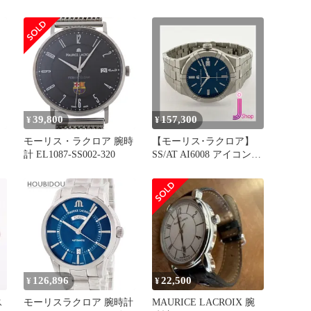
リロス デイト EL1094-
330-J 腕時計
SS002-110-1 ホワイト ス
テンレススチール クオー
ツ レディース 腕時計
39,800
157,300
¥
¥
モーリス・ラクロア 腕時
【モーリス･ラクロア】
計 EL1087-SS002-320
SS/AT AI6008 アイコン
42mm 腕時計
ル
126,896
22,500
¥
¥
ス
モーリスラクロア 腕時計
MAURICE LACROIX 腕