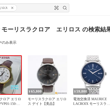
リロス
 モーリスラクロア エリロス の検索結
中のみ表示
65,800
59,800
¥
¥
クロア エリロ
モーリスラクロア エリロ
電池交換済 MAURICE
PVP01-150-
ス デイト【美品】
LACROIX モーリスラク
ヤ
ロア エリロス EL1094 