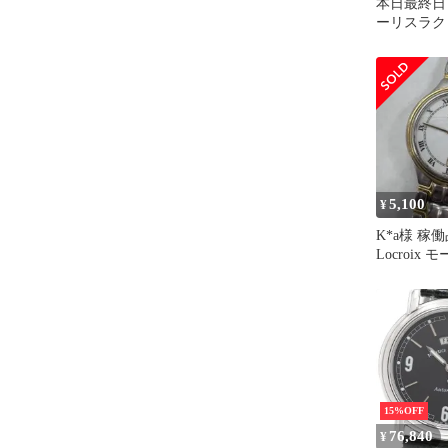
本日最終日
ーリスラク
5,100
¥
K*a様 稼働品
Locroix
ア 腕時計 6
15%OFF
76,840
¥