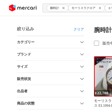
ンツにスキップ
腕時計
モーリスラクロア
エ
絞り込み
腕時計
クリア
カテゴリー
販売
ブランド
サイズ
販売状況
出品者
22,700
¥
モーリスラ
商品の状態
ス EL1094-
1 8P ダイ