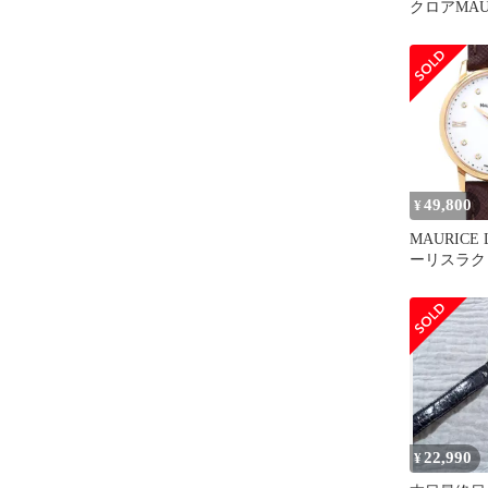
クロアMAU
LACROI
ス 自動
49,800
¥
MAURICE 
ーリスラク
EL1094-PV
イヤモンド 
イト 50m
ト PGP 
SS ステン
ス クォーツ
証】【腕時
22,990
¥