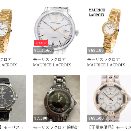
ンド
ィアバ デイト クォーツ
ン #Tide クォーツ
電池式 腕時計 ウォッチ
ダイヤ レディース ホワ
イトシェル シルバー
15%OFF
113,560
69,180
¥
¥
クロア
モーリスラクロア
モーリスラクロア
LACROIX フ
MAURICE LACROIX
MAURICE LACROIX フ
イト クォーツ
LC6098-SS002-121-1 レ・
ィアバ デイト クォーツ
時計 ウォッチ
クラシック デイト 自動
電池式 腕時計 ウォッチ
 ホワイト ピ
巻き メンズ美品_922318
ダイヤ レディース ホワ
ド
イトシェル ピンクゴー
ド
7,500
69,580
¥
¥
】モーリスラ
モーリスラクロア 腕時計
【正規稼働品】モーリ