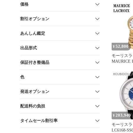
価格
割引オプション
あんしん鑑定
52,800
¥
出品形式
モーリスラ
MAURICE 
保証付き整備品
ィアバ デ
電池式 腕
色
レディース
ンクゴール
発送オプション
配送料の負担
203,940
¥
タイムセール割引率
モーリスラ
LC6168-SS