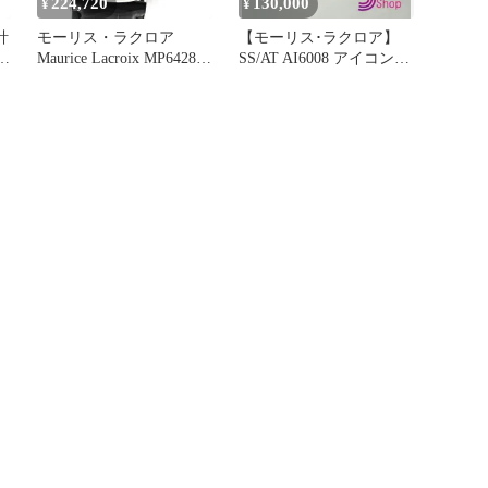
224,720
130,000
¥
¥
計
モーリス・ラクロア
【モーリス･ラクロア】
鑑定
Maurice Lacroix MP6428
SS/AT AI6008 アイコン
マスターピース 裏スケル
42mm 替えベルト付き 腕
トン 自動巻き メンズ 良
時計
品 _903307