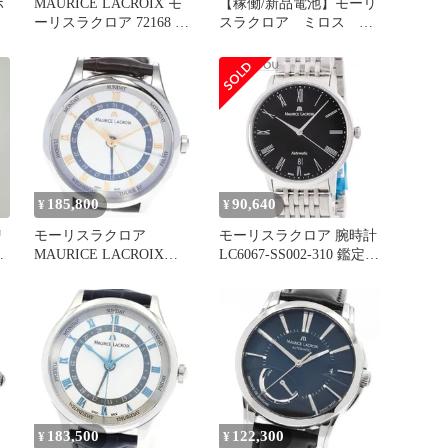
ポ
MAURICE LACROIX モ
【稼働/新品電池】モーリ
ーリスラクロア 72168 ク
スラクロア ミロス デ
ォーツ 腕時計 稼動品
イト 腕時計 メンズ
黒文字盤
185,800
90,640
¥
¥
リ
モーリスラクロア
モーリスラクロア 腕時計
ン
MAURICE LACROIX
LC6067-SS002-310 鑑定済
済
MP6507-SS001-110-3 マス
み ブランド
ターピース 5ハンズ 自動
巻き メンズ 未使用品
箱・保証書付き_861783
183,500
122,300
¥
¥