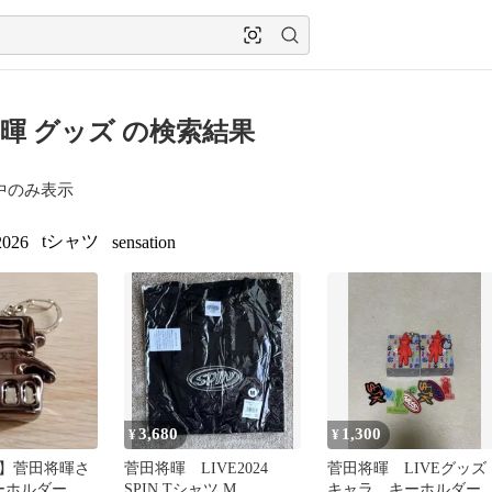
暉 グッズ の検索結果
中のみ表示
tシャツ
2026
sensation
3,680
1,300
¥
¥
】菅田将暉さ
菅田将暉 LIVE2024
菅田将暉 LIVEグッ
キーホルダー
SPIN Tシャツ M
キャラ キーホルダー