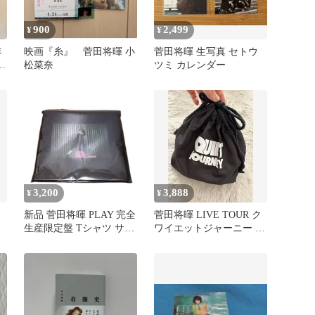
900
2,499
¥
¥
年
映画『糸』 菅田将暉 小
菅田将暉 生写真 セトウ
場
松菜奈
ツミ カレンダー
3,200
3,888
¥
¥
新品 菅田将暉 PLAY 完全
菅田将暉 LIVE TOUR ク
生産限定盤 Tシャツ サイ
ワイエットジャーニー ラ
ズL
イブグッズ ラゲッジタグ