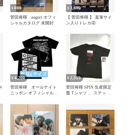
800
3,600
¥
¥
菅田将暉 nagori オフィ
【 菅田将暉 】 直筆サイ
切
シャルカタログ 未開封
ン入りトレカ④
4,200
2,599
¥
¥
N
菅田将暉 オールナイト
菅田将暉 SPIN 生産限定
ニッポン オフィシャルT
盤 Tシャツ 、 ステッカ
シャツ 黒 L
ーセット