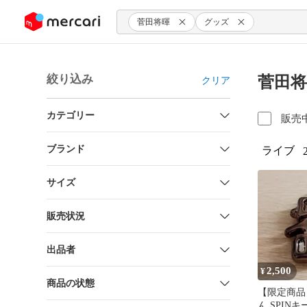
ンツにスキップ
菅田将暉
グッズ
絞り込み
菅田将
クリア
カテゴリー
販売
ブランド
ライブ
サイズ
販売状況
出品者
2,500
¥
商品の状態
【限定商品
ん SPIN