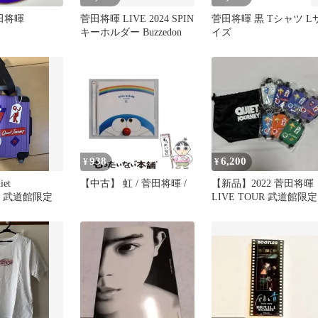
田将暉
菅田将暉 LIVE 2024 SPIN
菅田将暉 黒 Tシャツ L
キーホルダー Buzzedon
イズ
938
6,200
¥
¥
et
【中古】 虹 / 菅田将暉 /
【新品】2022 菅田将暉
022 武道館限定
LIVE TOUR 武道館限定