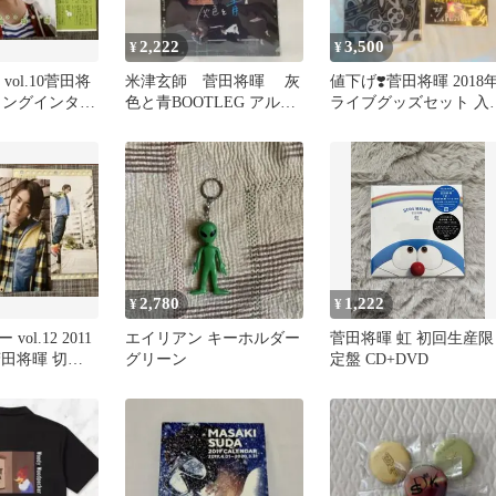
2,222
3,500
¥
¥
X vol.10菅田将
米津玄師 菅田将暉 灰
値下げ❣️菅田将暉 2018
字ロングインタビ
色と青BOOTLEG アルバ
ライブグッズセット 入
抜き
ム特典クリアファイル
者特典付き
2,780
1,222
¥
¥
ol.12 2011
エイリアン キーホルダー
菅田将暉 虹 初回生産限
 菅田将暉 切り
グリーン
定盤 CD+DVD