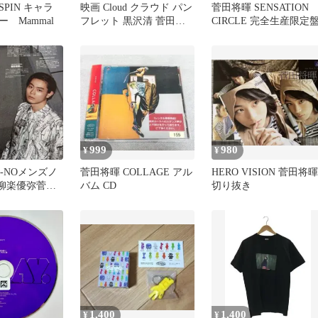
PIN キャラ
映画 Cloud クラウド パン
菅田将暉 SENSATION
 Mammal
フレット 黒沢清 菅田将
CIRCLE 完全生産限定
暉
999
980
¥
¥
N-NOメンズノ
菅田将暉 COLLAGE アル
HERO VISION 菅田将暉
.6柳楽優弥菅田
バム CD
切り抜き
き1P
1,400
1,400
¥
¥