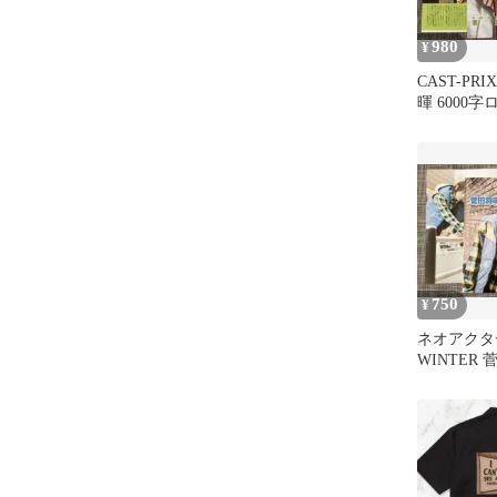
980
¥
CAST-PRI
暉 6000
ュー 切り
750
¥
ネオアクター v
WINTER
抜き