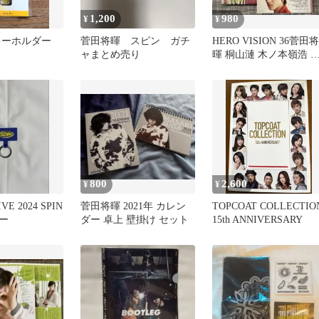
1,200
980
¥
¥
キーホルダー
菅田将暉 スピン ガチ
HERO VISION 36菅田将
ャまとめ売り
暉 桐山漣 木ノ本嶺浩 
り抜き
800
2,600
¥
¥
E 2024 SPIN
菅田将暉 2021年 カレン
TOPCOAT COLLECTIO
ー
ダー 卓上 壁掛け セット
15th ANNIVERSARY