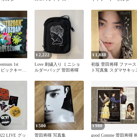
2,222
1,888
¥
¥
mium 1st
Love 刺繍入り ミニショ
初版 菅田将暉 ファース
18 ピックキーホ
ルダーバッグ 菅田将暉
ト写真集 スダマサキッ
ット
500
980
¥
¥
22 LIVE グッ
菅田将暉 写真集
good Comme 菅田将暉 