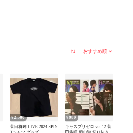
並び替え
2,500
980
¥
¥
ズ
菅田将暉 LIVE 2024 SPIN
キャスプリゼロ vol.12 菅
Tシャツ グッズ
田将暉 桐山漣 切り抜き