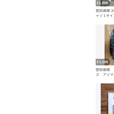
1,800
¥
菅田将暉 202
ャツ Lサイ
1,100
¥
菅田将暉 
ズ アイマ