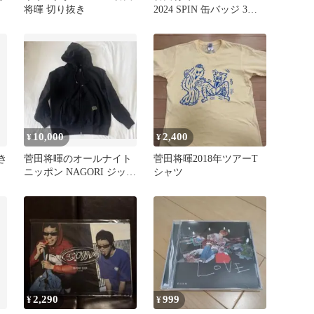
将暉 切り抜き
2024 SPIN 缶バッジ 3個
セット
10,000
2,400
¥
¥
き
菅田将暉のオールナイト
菅田将暉2018年ツアーT
ニッポン NAGORI ジップ
シャツ
アップパーカー ブラック
XL
2,290
999
¥
¥