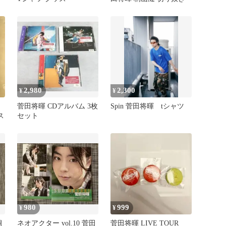
2,980
2,300
¥
¥
菅田将暉 CDアルバム 3枚
Spin 菅田将暉 tシャツ
ス
セット
980
999
¥
¥
桐
ネオアクター vol.10 菅田
菅田将暉 LIVE TOUR