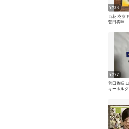
733
¥
百花 樹脂
菅田将暉
777
¥
菅田将暉 LIV
キーホルダ