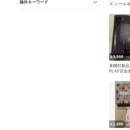
除外キーワード
ズ シール
ト
3,900
¥
未開封新品
PLAY完
ャツ
2,400
¥