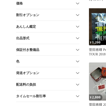
価格
割引オプション
あんしん鑑定
出品形式
1,200
¥
保証付き整備品
菅田将暉 Pre
TOUR 20
ルダー セ
色
発送オプション
配送料の負担
タイムセール割引率
2,800
¥
菅田将暉 20