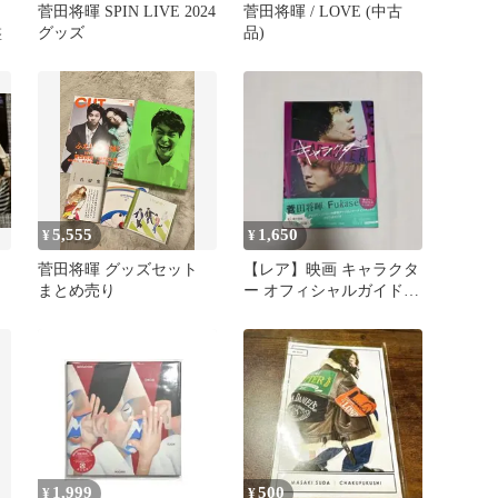
菅田将暉 SPIN LIVE 2024
菅田将暉 / LOVE (中古
盤
グッズ
品)
5,555
1,650
¥
¥
菅田将暉 グッズセット
【レア】映画 キャラクタ
まとめ売り
ー オフィシャルガイドブ
ック 菅田将暉 Fukaseふ
1,999
500
¥
¥