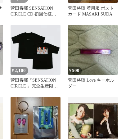
サ
菅田将暉 SENSATION
菅田将暉 着用服 ポスト
CIRCLE CD 初回仕様限
カード MASAKI SUDA
定盤
2,100
500
¥
¥
菅田将暉『SENSATION
菅田将暉 Love キーホル
CIRCLE 』完全生産限定
ダー
盤・特典 Tシャツのみ