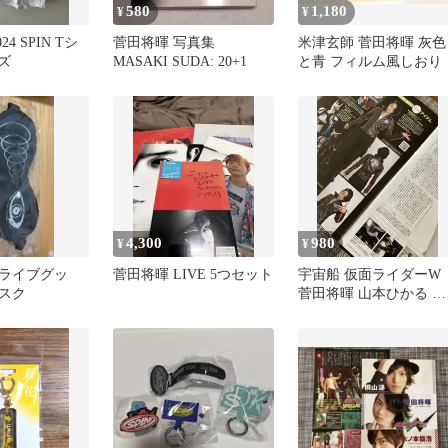
580
1,180
¥
¥
4 SPIN Tシ
菅田将暉 写真集
米津玄師 菅田将暉 灰色
ズ
MASAKI SUDA: 20+1
と青 フィルム風しおり
4,300
980
¥
¥
ライブグッ
菅田将暉 LIVE 5つセット
宇宙船 仮面ライダーW
スク
菅田将暉 山本ひかる 切
り抜き