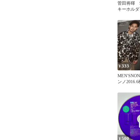
菅田将暉 S
キーホルダー
333
¥
MEN'SNO
ンノ2016
将暉切り抜
500
¥