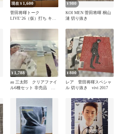
1,600
980
現在 ¥
¥
菅田将暉トーク
KOI MEN 菅田将暉 桐山
LIVE‘26（仮）打ち キー
漣 切り抜き
ホルダー Ｂ
1,788
800
¥
¥
au 三太郎 クリアファイ
レア 菅田将暉スペシャ
ル6種セット 非売品 菅
ル 切り抜き vivi 2017
田将暉 松田翔太 有村
架純 等