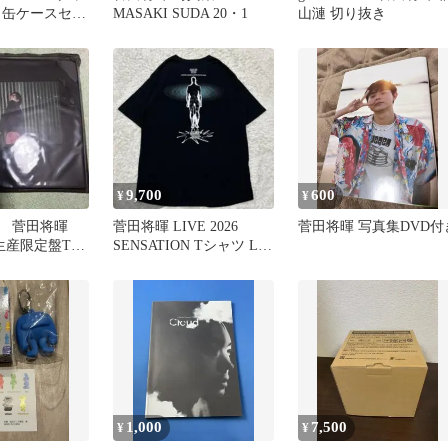
＆缶ケースセッ
MASAKI SUDA 20・1
山漣 切り抜き
9,700
600
¥
¥
 菅田将暉
菅田将暉 LIVE 2026
菅田将暉 写真集DVD付
全生産限定盤Tシ
SENSATION Tシャツ L
黒 ライブグッズ
1,000
7,500
¥
¥