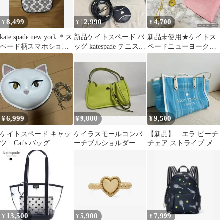
8,499
12,990
4,700
¥
¥
¥
kate spade new york ＊ス
新品ケイトスペード バ
新品未使用★ケイトス
ペード柄スマホショル
ッグ katespade テニス
ペードニューヨーク
ダー
2way ショルダー福袋
ネックレス ピアスセ
ット
6,999
9,000
9,500
¥
¥
¥
ケイトスペード キャッ
ケイラスモールコンバ
【新品】 エラ ビーチ
ツ Cat's バッグ
ーチブルショルダーバ
チェア ストライプ メッ
ッグ
シュ XL トート
13,500
5,900
7,999
¥
¥
¥