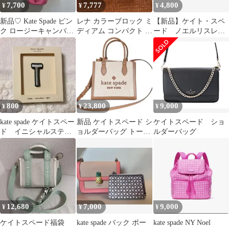
7,700
7,777
4,800
¥
¥
¥
新品♡ Kate Spade ピン
レナ カラーブロック ミ
【新品】ケイト・スペ
ク ロージーキャンバス
ディアム コンパクト バ
ード ノエルリスレッ
バケットバッグ
イフォールド ウォレッ
ト カードケース
ト
800
23,800
9,000
¥
¥
¥
kate spade ケイトスペー
新品 ケイトスペード シ
ケイトスペード ショ
ド イニシャルステッ
ョルダーバッグ トート
ルダーバッグ
カー ワッペン
ウォームジンジャーブ
レッド
12,680
7,000
9,000
¥
¥
¥
ケイトスペード福袋
kate spade バック ポー
kate spade NY Noel