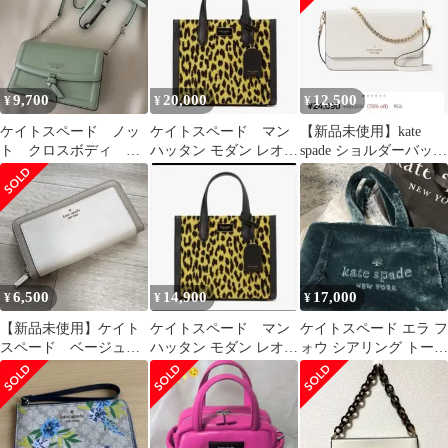
9,700
20,000
12,500
¥
¥
¥
ケイトスペード ノッ
ケイトスペード マン
【新品未使用】kate
ト クロスボディ シ
ハッタン モダン レオパ
spade ショルダーバッグ
ョルダーバッグ
ード シェニール スモー
ホワイト
ル トート
6,500
14,900
17,000
¥
¥
¥
【新品未使用】ケイト
ケイトスペード マン
ケイトスペード エラ フ
スペード ベージュホ
ハッタン モダン レオパ
ォウ シアリング トート
ワイト 財布
ード シェニール スモー
バッグ
ル トート