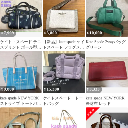
福袋限定
7,999
3,800
10,000
¥
¥
¥
ケイト・スペード テニ
【新品】kate spade ケイ
Kate Spade 2wayバッグ
スプリント ボール型コ
トスペード フラグメン
グリーン
インケース 2WAYバッ
トケース パスケース
グ
9,800
15,300
3,333
¥
¥
¥
kate spade NEW YORK
ケイトスペード トー
kate spade NEW YORK
ストライプ トートバッ
トバッグ
長財布 レッド
グ