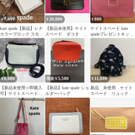
7,499
20,000
800
¥
¥
¥
kate spade【新品】レナ
【新品未使用】ケイト
ケイトスペード kate
カラーブロック スモー
スペード ダコタ ミ
spadeプレゼントキット
ルカードフォルダー
ディアムコンバーチブ
紙袋
ルショルダーバッグ
8,400
5,500
11,000
¥
現在 ¥
¥
【新品未使用☆即購入
【新品】kate spade ショ
新品 未使用 ケイト
可】ケイトスペード
ルダーバッグ
スペード リュック
ハンドバッグ 2WAY
バックパック テニス
柄 ミニリュック