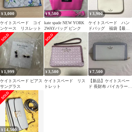
3,000
9,500
3,900
¥
¥
¥
ケイトスペード コイ
kate spade NEW YORK
ケイトスペード ハン
ンケース リスレット
2WAYバッグ ピンク
ドバッグ 福袋【最終
価格】
1,999
3,500
7,500
¥
¥
¥
ケイトスペード ピアス
ケイトスペード リス
【新品】ケイトスペー
サングラス
トレット
ド 長財布 バイカラー
ステイシー ラウンドフ
ァスナー
14,500
¥