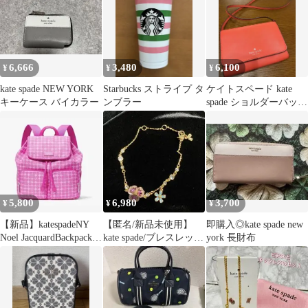
6,666
3,480
6,100
¥
¥
¥
kate spade NEW YORK
Starbucks ストライプ タ
ケイトスペード kate
キーケース バイカラー
ンブラー
spade ショルダーバッグ
レッド
5,800
6,980
3,700
¥
¥
¥
【新品】katespadeNY
【匿名/新品未使用】
即購入◎kate spade new
Noel JacquardBackpackピ
kate spade/ブレスレッ
york 長財布
ンク
ト/花/フラワー/ジルコ
ニア