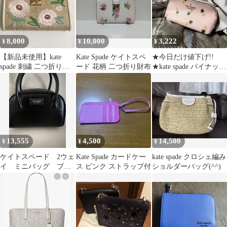
8,000
10,000
3,222
¥
¥
¥
【新品未使用】kate
Kate Spade ケイトスペ
★今日だけ値下げ!!
spade 刺繍 二つ折り財
ード 花柄 二つ折り財布
★kate spade パイナップ
布 フラワー
ル柄ポーチ
13,555
4,500
14,500
¥
¥
¥
ケイトスペード 2ウェ
Kate Spade カードケー
kate spade クロシェ編み
イ ミニバッグ ブラ
ス ピンク ストラップ付
ショルダーバッグ(^^)
ック