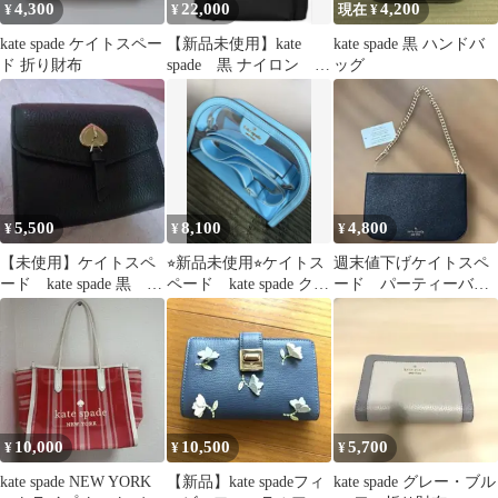
4,300
22,000
4,200
¥
¥
現在 ¥
kate spade ケイトスペー
【新品未使用】kate
kate spade 黒 ハンドバ
ド 折り財布
spade 黒 ナイロン リ
ッグ
ュック 2026福袋
5,500
8,100
4,800
¥
¥
¥
【未使用】ケイトスペ
⭐︎新品未使用⭐︎ケイトス
週末値下げケイトスペ
ード kate spade 黒 コ
ペード kate spade クリ
ード パーティーバッ
インケース 財布 福
アショルダーバッグ
グ
袋
水色
10,000
10,500
5,700
¥
¥
¥
kate spade NEW YORK
【新品】kate spadeフィ
kate spade グレー・ブル