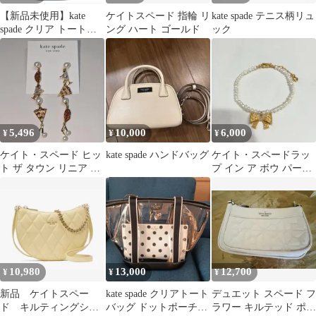
【新品未使用】kate
ケイトスペード 指輪 リ
kate spade テニス柄リュ
spade クリア トートバ
ング ハート ゴールド
ック
ッグ 透明
5,496
10,000
6,000
¥
¥
¥
ケイト・スペード ヒッ
kate spade ハンドバッグ
ケイト・スペードラッ
ト ザ タウン リニア ピ
プ イン ア ボウ パール
アス
チャーム ブレスレット
10,980
13,000
12,700
¥
¥
¥
新品 ケイトスペー
kate spade クリアトート
デュエット スペード フ
ド キルティングショ
バッグ ドットポーチ付
ラワー キルテッド ポリ