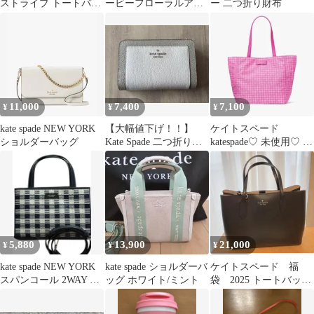
ストライプ トートバッ
ービーフローラルアッ
ー 二つ折り財布
グ
プリケターンロックウ
ォレット
11,000
7,400
7,100
¥
¥
¥
kate spade NEW YORK
【大幅値下げ！！】
ケイトスペード
ショルダーバッグ
Kate Spade 二つ折り財
katespade♡ 未使用♡ ノ
布
エル ジャカード ラージ
トート
5,880
13,900
21,000
¥
¥
¥
kate spade NEW YORK
kate spade ショルダーバ
ケイトスペード 福
スパンコール 2WAY シ
ッグ ホワイト/ミント
袋 2025 トートバッ
ョルダーバッグ
グ 新品未使用