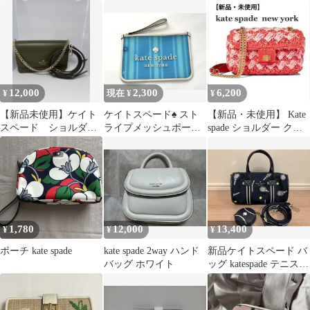
ルダーバッグ ハンド
き
ー スモール クロスボデ
バッグ 2way 福袋
ィ
12,000
2,300
6,200
¥
現在 ¥
¥
【新品未使用】ケイト
ケイトスペード♠️ スト
【新品・未使用】 Kate
スペード ショルダー
ライプメッシュポーチ
spade ショルダー クロ
バッグ カーキ
kate spade new york
スボディ バック
1,780
12,000
13,400
¥
¥
¥
ポーチ kate spade
kate spade 2way ハンド
新品ケイトスペード バ
バッグ ホワイト
ッグ katespade テニス
2way ショルダー福袋