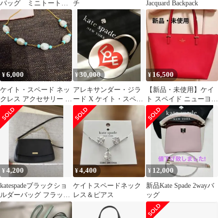
バッグ ミニトート
チ
Jacquard Backpack
キャンバス ミントグ
リーン
6,000
30,000
16,500
¥
¥
¥
ケイト・スペード ネッ
アレキサンダー・ジラ
【新品・未使用】ケイ
クレス アクセサリー タ
ード X ケイト・スペー
ト スペイド ニューヨー
ーコイズブルー アクセ
ド ニューヨーク ハート
ク / トートバッグ
ギフト
エンボス
4,200
4,400
12,000
¥
¥
¥
katespadeブラックショ
ケイトスペードネック
新品Kate Spade 2wayバ
ルダーバッグ フラップ
レス＆ピアス
ッグ
式