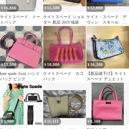
16,666
15,500
12,800
¥
¥
¥
ケイトスペード トー
ケイトスペード ショル
ケイト・スペード デ
トバッグ
ダー 新品 2019 福袋
ヴィン スモール コ
ンパクト ウォレット
15,000
10,000
16,200
¥
¥
¥
kate spade 2way ハンド
ケイトスペード カゴ
【新品値下げ】ケイト
バッグ ピンク
バック
スペード デュエット ス
ペードフラワー クロス
ボディバッグ
5,900
11,111
8,300
¥
¥
¥