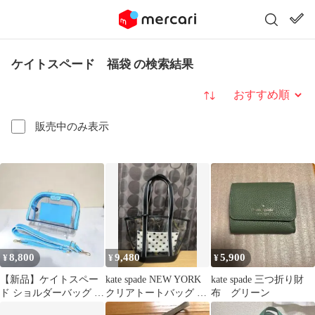
ケイトスペード 福袋 の検索結果
並び替え
販売中のみ表示
8,800
9,480
5,900
¥
¥
¥
【新品】ケイトスペー
kate spade NEW YORK
kate spade 三つ折り財
ド ショルダーバッグ ク
クリアトートバッグ ポ
布 グリーン
リア スケルトン 2025
ーチ付き