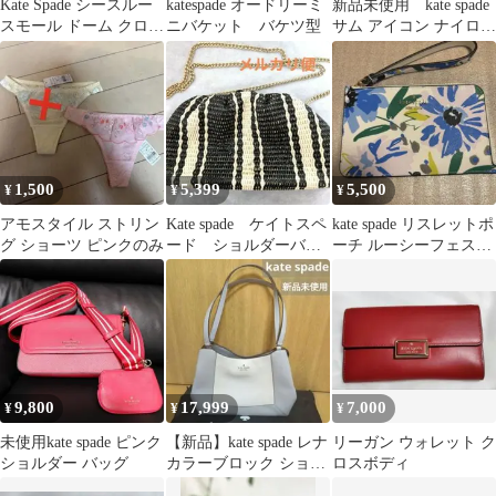
Kate Spade シースルー
katespade オードリーミ
新品未使用 kate spade
スモール ドーム クロス
ニバケット バケツ型
サム アイコン ナイロン
ボディ 新品未使用
スモール トート
1,500
5,399
5,500
¥
¥
¥
アモスタイル ストリン
Kate spade ケイトスペ
kate spade リスレットポ
グ ショーツ ピンクのみ
ード ショルダーバッ
ーチ ルーシーフェステ
グ クラッチ ビーチ
ィバル フローラル
チェア
9,800
17,999
7,000
¥
¥
¥
未使用kate spade ピンク
【新品】kate spade レナ
リーガン ウォレット ク
ショルダー バッグ
カラーブロック ショル
ロスボディ
ダー バッグ 新品