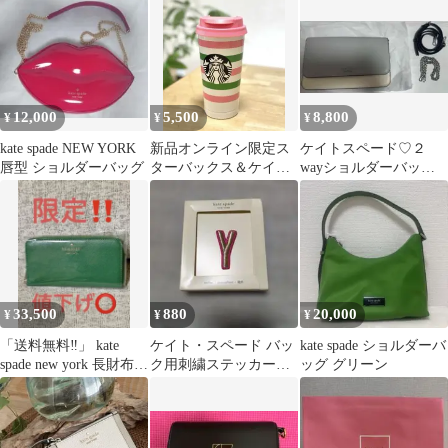
12,000
5,500
8,800
¥
¥
¥
kate spade NEW YORK
新品オンライン限定ス
ケイトスペード♡２
唇型 ショルダーバッグ
ターバックス＆ケイト
wayショルダーバッ
スペードステンレスタ
グ、クラッチバック
ンブラースタバ福袋
セット 新品未使用品
33,500
880
20,000
¥
¥
¥
「送料無料‼️」 kate
ケイト・スペード バッ
kate spade ショルダーバ
spade new york 長財布
ク用刺繍ステッカー
ッグ グリーン
「値段交渉⭕」
「Y 」新品未使用