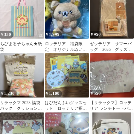
ト
テト
350
1,999
950
¥
¥
¥
ちびまる子ちゃん★紙
ロッテリア 福袋限
ゼッテリア サマーバ
袋
定 オリジナルぬいぐ
ッグ 2026 グッズの
るみ 非売品 入手困
み
難レア貴重 完売品
1,230
1,100
550
¥
¥
¥
リラックマ 2023 福袋
はぴだんぶいグッズセ
【リラックマ】ロッテ
バック クッション
ット ロッテリア福袋
リア ランチトートバッ
ロッテリア
プレートミニタオル&
グ
おもちゃ