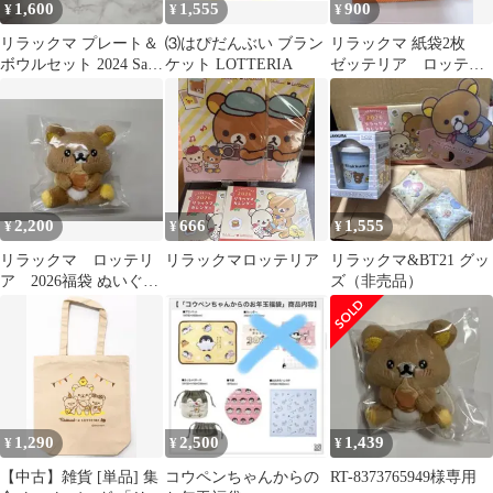
1,600
1,555
900
¥
¥
¥
リラックマ プレート＆
⑶はぴだんぶい ブラン
リラックマ 紙袋2枚
ボウルセット 2024 San-
ケット LOTTERIA
ゼッテリア ロッテリ
X
ア Lucky Bag 2026 紙袋
2,200
666
1,555
¥
¥
¥
リラックマ ロッテリ
リラックマロッテリア
リラックマ&BT21 グッ
ア 2026福袋 ぬいぐる
ズ（非売品）
み カレンダー クリ
アファイル
1,290
2,500
1,439
¥
¥
¥
【中古】雑貨 [単品] 集
コウペンちゃんからの
RT-8373765949様専用