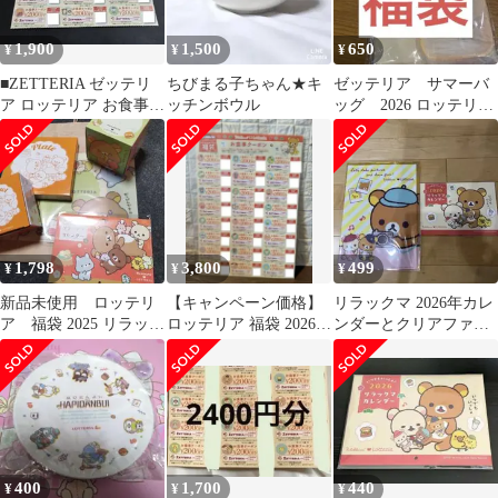
1,900
1,500
650
¥
¥
¥
■ZETTERIA ゼッテリ
ちびまる子ちゃん★キ
ゼッテリア サマーバ
ア ロッテリア お食事ク
ッチンボウル
ッグ 2026 ロッテリ
ーポン 2400円分
ア ハンバーガー ポ
テト
1,798
3,800
499
¥
¥
¥
新品未使用 ロッテリ
【キャンペーン価格】
リラックマ 2026年カレ
ア 福袋 2025 リラック
ロッテリア 福袋 2026
ンダーとクリアファイ
マ セット
お食事クーポン リラッ
ルセット
クマ
400
1,700
440
¥
¥
¥