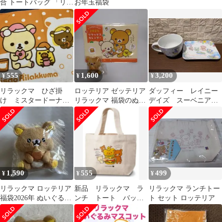
合 トートバッグ 「リラ
お年玉福袋
ックマ×ロッテリア リ
ラックマといっしょ ご
ゆるりランドの福袋」
555
1,600
3,200
¥
¥
¥
リラックマ ひざ掛
ロッテリア ゼッテリア
ダッフィー レイニー
け ミスタードーナ
リラックマ 福袋のぬい
デイズ スーベニアカ
ツ ブランケット コ
ぐるみとカレンダー
ップ プレート ディ
リラックマ サンエッ
ズニーシー
クス
1,590
555
499
¥
¥
¥
リラックマ ロッテリア
新品 リラックマ ラ
リラックマ ランチトー
福袋2026年 ぬいぐるみ
ンチ トート バッ
ト セット ロッテリア
新品未開封
グ ロッテリア 福
袋 2020