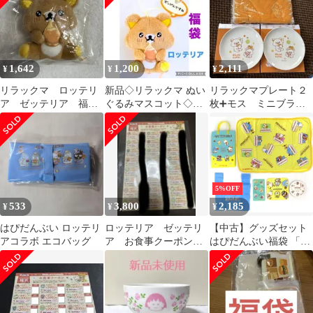
1,642
1,200
2,111
¥
¥
¥
リラックマ ロッテリ
新品◇リラックマ ぬい
リラックマプレート２
ア ゼッテリア 福
ぐるみマスコット◇ロ
枚➕モス ミニブラン
袋 リラックマぬいぐ
ッテリア/福袋/ゼッテリ
ケット１枚 合計３点セ
るみ
ア/2026
ット
5%OFF
533
3,800
2,185
¥
¥
¥
はぴだんぶい ロッテリ
ロッテリア ゼッテリ
【中古】グッズセット
アコラボ エコバッグ
ア お食事クーポン
はぴだんぶい福袋 「サ
商品券 未使用 4800円
ンリオキャラクターズ×
分
ロッテリア 福袋2021」