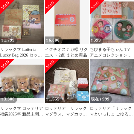
ラックマ 2026カレンダ
グッズのみ
みバスケット
ー
1,799
6,800
399
¥
¥
¥
リラックマ Lotteria
イクチオステガ様 リク
ちびまる子ちゃん TV
Lucky Bag 2026 セット
エスト 2点 まとめ商品
アニメコレクション
グッズのみ
DVD ＆ たためるバス
ケット
3,300
1,555
999
¥
¥
現在 ¥
リラックマ ロッテリア
ロッテリア リラック
ロッテリア「リラック
福袋2026年 新品未開
マグラス、マグカップ
マといっしょ ごゆるり
封 ばら売り可
他４点
ランドの福袋」 クッシ
ョンのみ