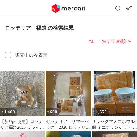
ロッテリア 福袋 の検索結果
並び替え
販売中のみ表示
1,400
600
1,555
¥
¥
¥
【新品未使用】ロッテ
ゼッテリア サマーバ
リラックマミニボウル2
リア福袋2026 リラック
ッグ 2026 ロッテリ
個 ミニブランケット ロ
マ ぬいぐるみ マスコッ
ア ハンバーガー ポ
ッテリア