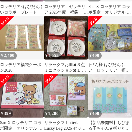
ロッテリア×はぴだんぶ
ロッテリア ゼッテリ
San-X ロッテリア コラ
いコラボ プレート
ア 2026年度 福袋 お
ボ限定 オリジナル リ
食事クーポン 2400円
ラックマ 2026カレンダ
分
ー
2,400
1,555
400
¥
¥
¥
ロッテリア福袋クーポ
リラックマお皿✖️３点
わ*ん様 はぴだんぶ
ン2026
ミニクッション✖️１ 合
い ロッテリア 福
計４点セット
袋 キッズセット グ
ッズセット
399
1,280
400
¥
¥
¥
San-X ロッテリア コラ
リラックマ Lotteria
【新品未開封】ちびま
ボ限定 オリジナル リ
Lucky Bag 2026 セット
る子ちゃん★折りたた