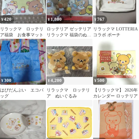
420
1,800
767
¥
¥
¥
リラックマ ロッテリ
ロッテリア ゼッテリア
リラックマ LOTTERIA
ア福袋 お食事マット
リラックマ 福袋のぬい
コラボ ポーチ
ぐるみとカレンダー
300
4,200
500
¥
¥
¥
はぴだんぶい エコバ
リラックマ ロッテリ
【リラックマ】 2026年
ッグ
ア ぬいぐるみ
カレンダー ロッテリア