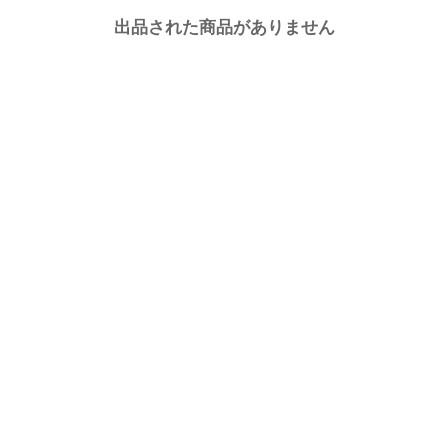
出品された商品がありません