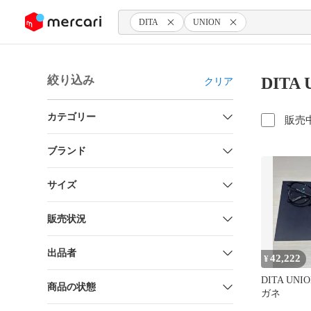
ンツにスキップ
DITA
UNION
絞り込み
DITA
クリア
カテゴリー
販売
ブランド
サイズ
販売状況
出品者
42,222
¥
DITA UNIO
商品の状態
ガネ