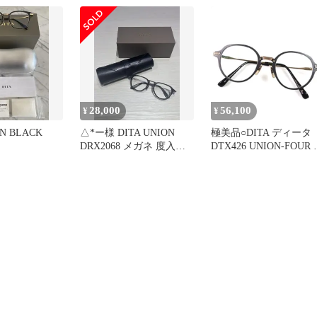
ガンメタリック ブラック
49□19 145 日本製 メンズ
定価114400円
28,000
56,100
¥
¥
ON BLACK
△*ー様 DITA UNION
極美品○DITA ディータ
DRX2068 メガネ 度入り
DTX426 UNION-FOUR
箱付
ゴ金具付き メタルリム
ボストンシェイプ メガ
眼鏡 アイウェア ピンク
ゴールド ガンメタリッ
47□21-145 度入り 箱・
存袋・ケース付き 日本
メンズ