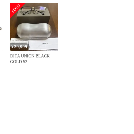
ラック ピンクゴールド
47□21 145 度入り 日本製
定価114400円
29,999
¥
DITA UNION BLACK
 ロ
GOLD 52
ネ
ク
保
製