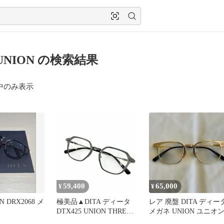
 UNION の検索結果
中のみ表示
59,400
65,000
¥
¥
N DRX2068 メ
極美品▲DITA ディータ
レア 廃盤 DITA ディー
DTX425 UNION THREE
メガネ UNION ユニオ
メガネ 眼鏡 アイウェア