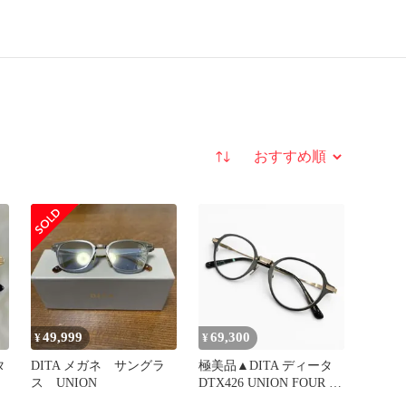
並び替え
49,999
69,300
¥
¥
タ
DITA メガネ サングラ
極美品▲DITA ディータ
ン
ス UNION
DTX426 UNION FOUR メ
ガネ 眼鏡 アイウェア ブ