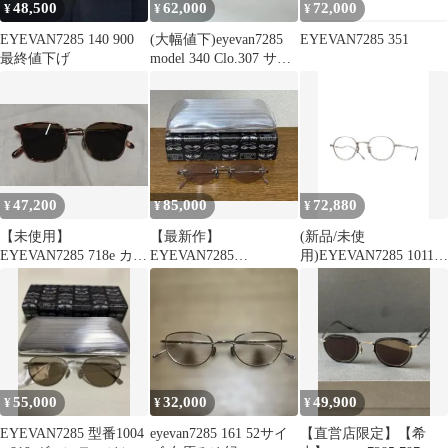
48,500
62,000
72,000
¥
¥
¥
EYEVAN7285 140 900
(大幅値下)eyevan7285
EYEVAN7285 351
最終値下げ
model 340 Clo.307 サイ
ズ46
47,200
85,000
72,880
¥
¥
¥
【未使用】
【最新作】
(新品/未使
EYEVAN7285 718e カラ
EYEVAN7285
用)EYEVAN7285 1011
ー 3140
model:1196-1 col:827
color:819
55,000
32,000
49,900
¥
¥
¥
EYEVAN7285 型番1004
eyevan7285 161 52サイ
【直営店限定】【希