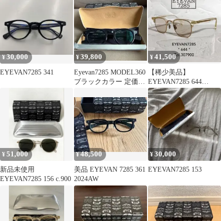
30,000
39,800
41,500
¥
¥
¥
EYEVAN7285 341
Eyevan7285 MODEL360
【稀少美品】
ブラックカラー 定価
EYEVAN7285 644
74,800円
307900 レア
51,000
48,500
30,000
¥
¥
¥
新品未使用
美品 EYEVAN 7285 361
EYEVAN7285 153
EYEVAN7285 156 c.900
2024AW