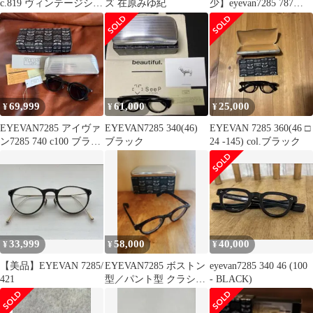
c.819 ヴィンテージシル
ズ 在原みゆ紀
少】eyevan7285 787
バー
100902 45□24
69,999
61,000
25,000
¥
¥
¥
EYEVAN7285 アイヴァ
EYEVAN7285 340(46)
EYEVAN 7285 360(46 □
ン7285 740 c100 ブラッ
ブラック
24 -145) col.ブラック
ク
33,999
58,000
40,000
¥
¥
¥
【美品】EYEVAN 7285/
EYEVAN7285 ボストン
eyevan7285 340 46 (100
421
型／パント型 クラシッ
- BLACK)
クデザイン