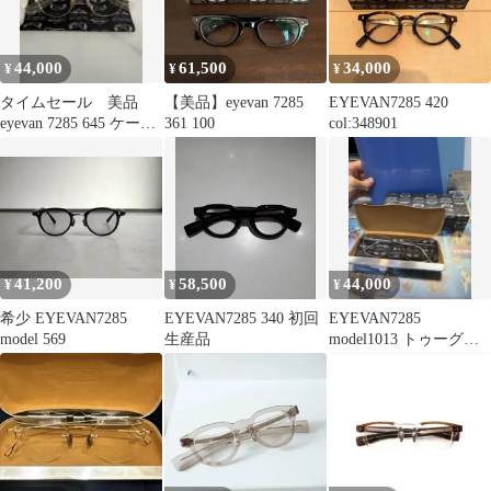
44,000
61,500
34,000
¥
¥
¥
タイムセール 美品
【美品】eyevan 7285
EYEVAN7285 420
eyevan 7285 645 ケース
361 100
col:348901
新品
41,200
58,500
44,000
¥
¥
¥
希少 EYEVAN7285
EYEVAN7285 340 初回
EYEVAN7285
model 569
生産品
model1013 トゥーグレ
イ