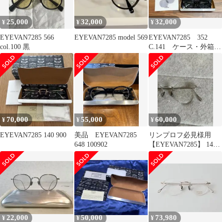
25,000
32,000
32,000
¥
¥
¥
EYEVAN7285 566
EYEVAN7285 model 569
EYEVAN7285 352
col.100 黒
C.141 ケース・外箱・
クロス付属 程度良好
70,000
55,000
60,000
¥
¥
¥
EYEVAN7285 140 900
美品 EYEVAN7285
リンプロフ必見様用
648 100902
【EYEVAN7285】 140
c:800 超人気売り切れ品
22,000
50,000
73,980
¥
¥
¥