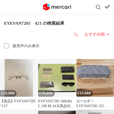
EYEVAN7285 421 の検索結果
並び替え
販売中のみ表示
33,000
59,000
15,000
¥
¥
¥
【美品】EYEVAN7285
EYEVAN7285 340(46)
セール中！
“153”
C.100 BLACK美品付属
EYEVAN7285 325
品完備日本製
49◻︎23-145