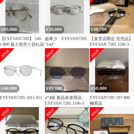
65,000
50,000
88,700
¥
¥
¥
【EYEVAN7285】 140
超希少 EYEVAN7285
【直営店限定 完売品】
c:800 超人気売り切れ品
“144”
EYEVAN 7285 1196-3
900 新品
60,000
69,100
50,000
¥
¥
¥
EYEVAN7285 1015 812
n*4様 新品未使用品
EYEVAN7285 197 800
EYEVAN 7285 1196-3
極美品