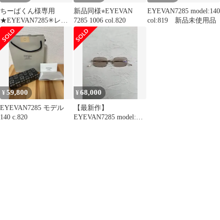
ちーばくん様専用
新品同様⭐︎EYEVAN
EYEVAN7285 model:140
★EYEVAN7285✳︎レン
7285 1006 col.820
col:819 新品未使用品
ズ2種付
59,800
68,000
¥
¥
EYEVAN7285 モデル
【最新作】
140 c.820
EYEVAN7285 model:
1026 col:911