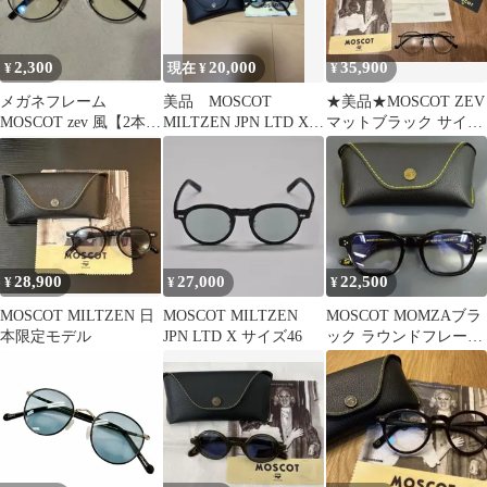
2,300
20,000
35,900
¥
現在 ¥
¥
メガネフレーム
美品 MOSCOT
★美品★MOSCOT ZEV
MOSCOT zev 風【2本セ
MILTZEN JPN LTD X
マットブラック サイズ
ット】ブラックベッコ
46
49 ボストン
ウモスコット
28,900
27,000
22,500
¥
¥
¥
MOSCOT MILTZEN 日
MOSCOT MILTZEN
MOSCOT MOMZAブラ
本限定モデル
JPN LTD X サイズ46
ック ラウンドフレー
ム 値下げしました。