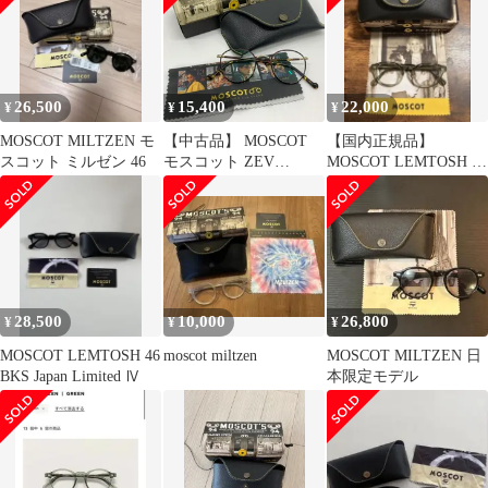
26,500
15,400
22,000
¥
¥
¥
MOSCOT MILTZEN モ
【中古品】 MOSCOT
【国内正規品】
スコット ミルゼン 46
モスコット ZEV
MOSCOT LEMTOSH 46
EYEGLASSES メガネ
SAGE レムトッシュ
アイウェア サングラス
ラウンド 【203-260714-
ko-08-tei】
28,500
10,000
26,800
¥
¥
¥
MOSCOT LEMTOSH 46
moscot miltzen
MOSCOT MILTZEN 日
BKS Japan Limited Ⅳ
本限定モデル