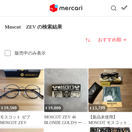
Moscot ZEV の検索結果
並び替え
販売中のみ表示
19,500
19,000
13,799
¥
¥
¥
モスコット ゼブ
MOSCOT ZEV 46
【新品未使用】
MOSCOT ZEV
BLONDE.GOLDケース
MOSCOT モスコット
付き
MOMZA モンツァ