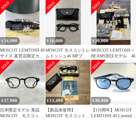
規品
LEMTOSH JPN LTD
34,000
16,000
36,000
¥
¥
¥
MOSCOT LEMTOSH 49
MOSCOT モスコットレ
MOSCOT LEMTOSH ×
サイズ 直営店限定カラ
ムトッシュ46 MPブラ
BEAMS別注モデル 46
ー 定価48,400
ック日本仕様
27,900
13,499
40,000
¥
¥
¥
日本限定モデル 美品
【新品未使用】
【110周年】MOSCOT
MOSCOT モスコッ
MOSCOT モスコット
LEMTOSH 49 Limited
ト レムトッシュ
MOMZA モンツァ
Edition
JPN LTD Ⅵ