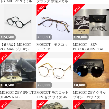
ト）MILTZEN（ミルツ
ブラック 伊達メガネ
ェン）JPN LTD Ⅵミル
ゼン
24,500
30,691
20,000
¥
¥
¥
【新品級】MOSCOT
MOSCOT モスコッ
MOSCOT ZEV
ZOLMAN ゾルマン 丸
ト ZEV
BLACK/GUNMETAL
型 セレブ愛用モデ
COL.Tortoise/Gold 度入
ル・黒
りレンズ ボストンシェ
イプ メガネフレーム
46□21-145
18,500
20,000
8,800
¥
¥
¥
MOSCOT ZEV JPN LTD
MOSCOT モスコット
MOSCOT ZEV クリッ
Ⅻ 46□21-145
ZEV ゼブ サイズ 46
プオン 49サイズ
Blonde/Gold