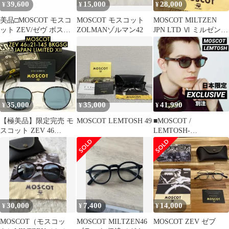
39,600
15,000
28,000
¥
¥
¥
美品□MOSCOT モスコ
MOSCOT モスコット
MOSCOT MILTZEN
ット ZEV/ゼヴ ボスト
ZOLMANゾルマン42
JPN LTD Ⅵ ミルゼン
ンフレーム サングラス
46 日本限定モデル
アイウェア ブラック ブ
ルーレンズ 46□21-145
メンズ 箱・ケース付き
35,000
35,000
41,990
¥
¥
¥
【極美品】限定完売 モ
MOSCOT LEMTOSH 49
■MOSCOT /
スコット ZEV 46
LEMTOSH-
BKGSG Ⅻ JPNLTD
MP■EXCLUSIVE●46 ■
別注
30,000
7,400
14,000
¥
¥
¥
MOSCOT（モスコッ
MOSCOT MILTZEN46
MOSCOT ZEV ゼブ