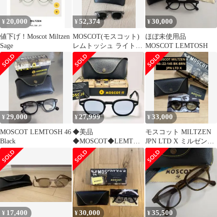
20,000
52,374
30,000
¥
¥
¥
値下げ！Moscot Miltzen
MOSCOT(モスコット)
ほぼ未使用品
Sage
レムトッシュ ライトグ
MOSCOT LEMTOSH
レー カラー 47 サイズ
出品
29,000
27,999
33,000
¥
¥
¥
MOSCOT LEMTOSH 46
◆美品
モスコット MILTZEN
Black
◆MOSCOT◆LEMTOS
JPN LTD X ミルゼン
H◆MATTE
MOSCOT 日本限定
BLACK◆46サイズ
17,400
30,000
35,500
¥
¥
¥