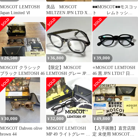
MOSCOT LEMTOSH
美品 MOSCOT
■■MOSCOT■■モスコッ
Japan Limited Ⅵ
MILTZEN JPN LTD X
ト レムトッシ
46
ュ JPN Ⅴ ＊正
規品＊
26,500
36,800
39,000
¥
¥
¥
MOSCOT クラシック
【限定】MOSCOT
⭐️MOSCOT LEMTOSH
ブラック LEMTOSH 46
LEMTOSH グレー JPN
46 黒 JPN LTD17 日本
LTD16 /モスコット
限定品
30,000
32,000
49,800
¥
¥
¥
MOSCOT Dahven olive
MOSCOT LEMTOSH
【入手困難】直営店限
brown 44
MP 49 ライトグレー 正
定 未使用 MOSCOT