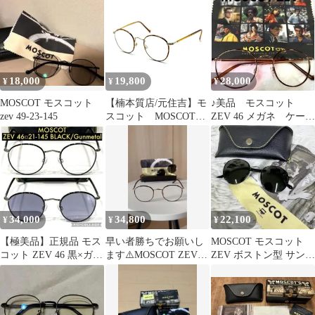
18,000
19,800
28,000
¥
¥
¥
MOSCOT モスコット
【楠本質店/元住吉】モ
♪美品 モスコット
zev 49-23-145
スコット MOSCOT
ZEV 46 メガネ ケー
ZEV46 メガネ 度付
ス・クロス付き
き ブロンド/ゴール
ド 46□21-145 NYC
ORIGINALS
34,000
34,800
22,100
¥
¥
¥
【極美品】正規品 モス
早い者勝ちでお願いし
MOSCOT モスコット
コット ZEV 46 黒×ガン
ます⚠️MOSCOT ZEV
ZEV ボストン型 サング
メタ 新品調光グレーレ
クリップサングラス メ
ラス カラーレンズ
ンズ
ガネセット