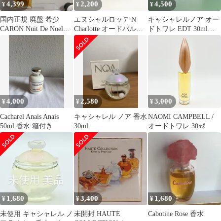
4,399
2,200
4,500
¥
¥
¥
国内正規 廃盤 希少
エヌシャルロッテ N
キャシャレルノア オー
CARON Nuit De Noel
Charlotte オードパルフ
ドトワレ EDT 30ml
EDT 30ml
ァム 香水 限定 箱付き
CACHAREL NOA
4,000
2,580
3,000
¥
¥
¥
Cacharel Anais Anais
キャシャレル ノア 香水
NAOMI CAMPBELL /
50ml 香水 箱付き
30ml
オードトワレ 30㎖
1,680
3,400
1,680
¥
¥
¥
未使用 キャシャレル ノ
未開封 HAUTE
Cabotine Rose 香水