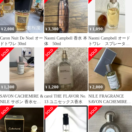
2,000
3,300
1,090
¥
¥
¥
Caron Nuit De Noel オー
Naomi Campbell 香水 本
Naomi Campbell オード
ドトワレ 30ml
体 50ml
トワレ スプレータイ
プ 15ml
1,300
1,200
2,000
¥
¥
¥
SAVON CACHEMIRE &
carol THE FLAVOR No.
NILE FRAGRANCE
NILE サボン 香水セッ
13 ユニセックス香水
SAVON CACHEMIRE
ト
香水