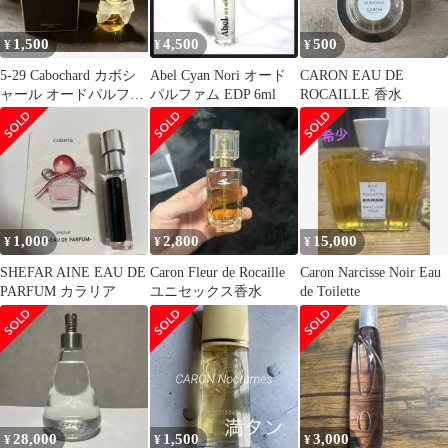
1,500
4,500
500
¥
¥
¥
5-29 Cabochard カボシ
Abel Cyan Nori オード
CARON EAU DE
ャール オードパルファ
パルファム EDP 6ml
ROCAILLE 香水
ム 香水30ml
1,000
2,800
15,000
¥
¥
¥
SHEFAR AINE EAU DE
Caron Fleur de Rocaille
Caron Narcisse Noir Eau
PARFUM カラリア
ユニセックス香水
de Toilette
28,000
1,500
3,000
¥
¥
¥