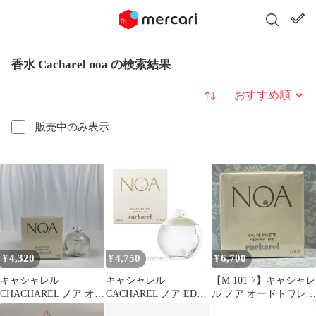
香水 Cacharel noa の検索結果
並び替え
販売中のみ表示
4,320
4,750
6,700
¥
¥
¥
キャシャレル
キャシャレル
【M 101-7】キャシャレ
CHACHAREL ノア オー
CACHAREL ノア EDT
ル ノア オードトワレ
ドトワレ EDT 30ml
50ml SP （香水）
100ml 3360373016358