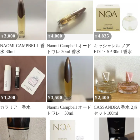
3,000
4,000
4,835
¥
¥
¥
NAOMI CAMPBELL 香
Naomi Campbell オード
キャシャレル ノア
水 30ml
トワレ 30ml 香水
EDT・SP 30ml 香水 フ
レグランス NOA
CACHAREL 新品 未使
用
1,200
3,500
2,400
¥
¥
¥
カラリア 香水
Naomi Campbell オード
CASSANDRA 香水 2点
トワレ 50ml
セット100ml