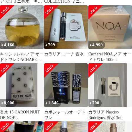
ア 7ml ミニ香水 キャ
COLLECTION ミニ香
シャレルノア NOA
水5本セット トレゾア
ランコム
4,160
799
4,999
¥
¥
¥
キャシャレル ノア オー
カラリア コーチ 香水
Cacharel NOA ノア オー
ドトワレ CACHAREL
ドトワレ 100ml
NOA 100ml 香水
8,000
1,340
700
¥
¥
¥
香水 15 CARON NUIT
カボシャールオーデト
カラリア Narciso
DE NOEL
ワレ
Rodriguez 香水 3ml