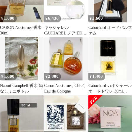
1,000
6,430
3,600
¥
¥
¥
CARON Nocturnes 香水
キャシャレル
Cabochard オードパルフ
30ml
CACHAREL ノア EDT
ァム
100ml SP （香水）
1,600
2,800
1,400
¥
¥
¥
Naomi Campbell 香水 箱
Caron Nocturnes, Chloé,
Cabochard カボシャール
なしミニボトル
Eau de Cologne
オードトワレ 30ml
Parfums Grès 使用品