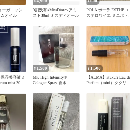
4,900
600
¥
¥
 ヴィーガニッシ
9割残有⭐︎MissDiorヘアミ
POLA ポーラ ESTHE エ
ラムオイル
スト30ml ミスディオール
ステロワイエ ミニボト
アメニティ セット
1,500
1,500
¥
¥
i 保湿美容液ミ
MK High Intensity®
【ALMA】Kukuri Eau d
rum mist 30ml
Cologne Spray 香水
Parfum（mini）ククリ 
ニ香水