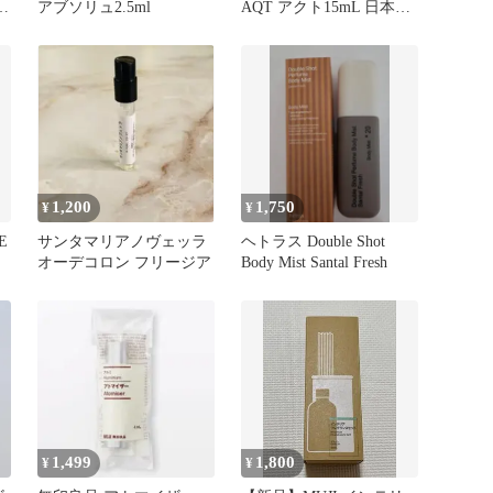
ト
アブソリュ2.5ml
AQT アクト15mL 日本香
堂 香水
1,200
1,750
¥
¥
E
サンタマリアノヴェッラ
ヘトラス Double Shot
オーデコロン フリージア
Body Mist Santal Fresh
1,499
1,800
¥
¥