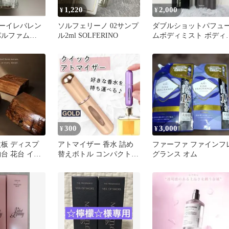
1,220
2,000
¥
¥
ビーイレバレン
ソルフェリーノ 02サンプ
ダブルショットパフュ
パルファム
ル2ml SOLFERINO
ムボディミスト ボディ
プレー 120ml ヘトラス
300
3,000
¥
¥
枚板 ディスプ
アトマイザー 香水 詰め
ファーファ ファインフ
台 花台 イン
替えボトル コンパクト
グランス オム
物
5ml スプレー ゴールド