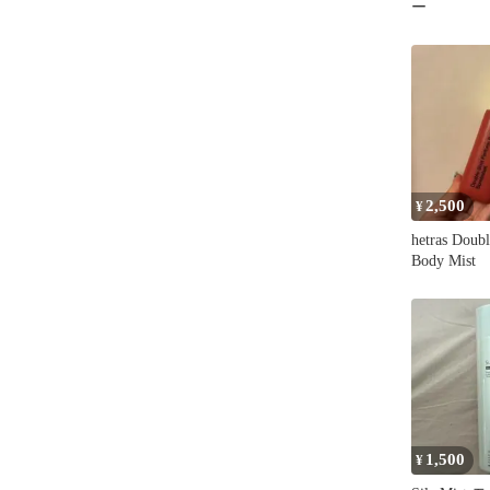
ー
2,500
¥
hetras Doub
Body Mist
1,500
¥