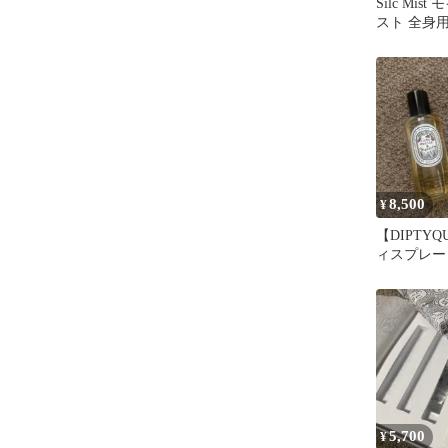
Silc Mis
スト 全身
シリカ
8,500
¥
【DIPTY
ィスプレー
5,700
¥