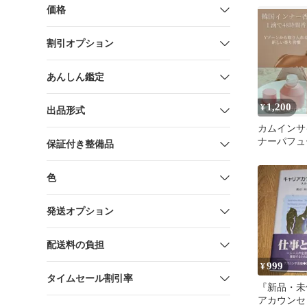
価格
割引オプション
あんしん鑑定
1,200
¥
出品形式
カムインサ
ナーパフュ
保証付き整備品
香水 ボデ
色
発送オプション
配送料の負担
999
¥
タイムセール割引率
『新品・未
アカウンセ