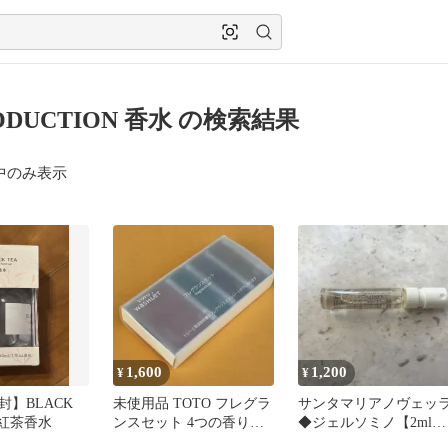
ODUCTION 香水 の検索結果
中のみ表示
1,600
1,200
¥
¥
封】BLACK
未使用品 TOTO フレグラ
サンタマリアノヴェッ
L 紅茶香水
ンスセット 4つの香り
◆ジェルソミノ【2ml】
（各種2枚ずつ） TCA114
オー・デ・パルファム