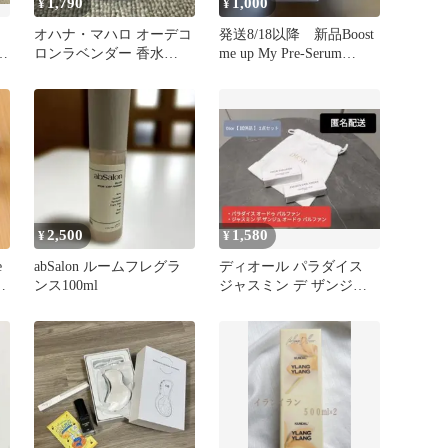
1,790
1,000
¥
¥
オハナ・マハロ オーデコ
発送8/18以降 新品Boost
ル
ロンラベンダー 香水
me up My Pre-Serum
30mL
10mL
2,500
1,580
¥
¥
e
abSalon ルームフレグラ
ディオール パラダイス
ミ
ンス100ml
ジャスミン デ ザンジュ
オードゥ パルファン 試
供品