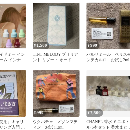
1,500
999
¥
¥
イドミー イン
TINT MELODY ブリリア
バルサミール ペリス
ーム インナー
ント リゾート オードト
ンテカルロ お試し2ml
ィフレグランス
ワレ 45mL
999
7,500
¥
¥
使用』キャリ
ウクパチャ メゾンマテ
CHANEL 香水 ミニボト
リング入門 :
ィン お試し2ml
ル 6本セット 香水まと