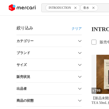
ンツにスキップ
INTRODUCTION
香水
絞り込み
INTR
クリア
カテゴリー
販売
ブランド
サイズ
販売状況
出品者
799
¥
【新品未開
商品の状態
TEA 50m