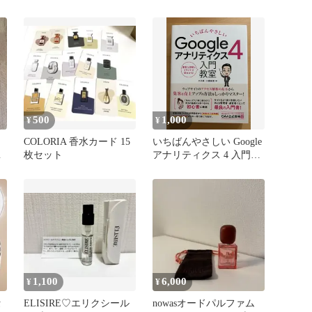
500
1,000
¥
¥
』
COLORIA 香水カード 15
いちばんやさしい Google
」
枚セット
アナリティクス 4 入門教
室
1,100
6,000
¥
¥
セ
ELISIRE♡エリクシール
nowasオードパルファム