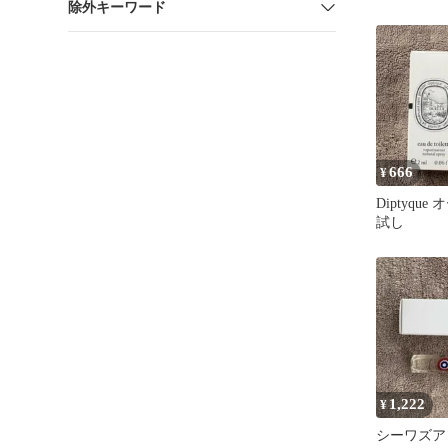
除外キーワード
人と仕事の
666
¥
Diptyqu
試し
1,222
¥
シーワズア