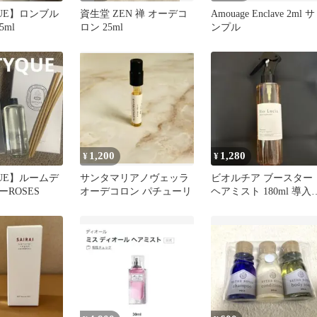
QUE】ロンブル
資生堂 ZEN 禅 オーデコ
Amouage Enclave 2ml サ
5ml
ロン 25ml
ンプル
1,200
1,280
¥
¥
QUE】ルームデ
サンタマリアノヴェッラ
ビオルチア ブースター
ROSES
オーデコロン パチューリ
ヘアミスト 180ml 導入
容液 トリートメント