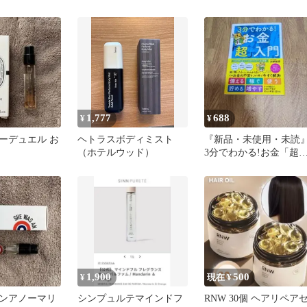
橋渡し
売り CHANEL入門に
1,777
688
¥
¥
e オーデュエル お
ヘトラスボディミスト
『新品・未使用・未読
（ホテルウッド）
3分でわかる!お金「超
入門
1,900
500
¥
現在 ¥
ンアノーマリ
シンプュルテマインドフ
RNW 30個 ヘアリペア