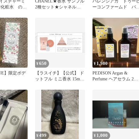
t モイスチャーミ
CHANEL★香水 サンプル
バレンシアガ トゥー
用化粧水 のむ
2種セット★シャネル★
ーコンファームド パ
ブルー、ガブリエル
ファム 2ml サンプル
650
1,980
¥
¥
QUE】限定ボデ
【ラスイチ】【公式】 ド
PEDISON Argan &
ットフル ミニ香水 15ml
Perfume ヘアセラム 2種
発酵導入美容液 FULL
セット
499
1,000
¥
¥