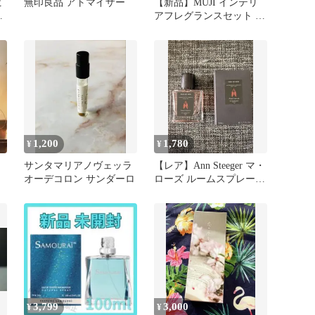
ビ
無印良品 アトマイザー
【新品】MUJI インテリ
ル
アフレグランスセット グ
リーン 60mL
1,200
1,780
¥
¥
サンタマリアノヴェッラ
【レア】Ann Steeger マ・
オーデコロン サンダーロ
ローズ ルームスプレー
50ml
3,799
3,000
¥
¥