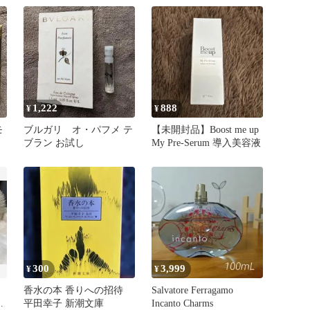
え
1,222
888
¥
¥
モ
ブルガリ オ・パフメ テ
【未開封品】Boost me up
ブラン お試し
My Pre-Serum 導入美容液
300
3,999
¥
¥
香水の本 香りへの招待
Salvatore Ferragamo
め
平田幸子 新潮文庫
Incanto Charms