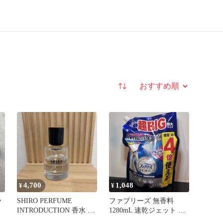
並び替え
4,700
1,048
¥
¥
ラ
SHIRO PERFUME
ファブリーズ 無香料
INTRODUCTION 香水 残
1280mL 速乾ジェット 消
量6割
臭スプレー 超Big詰め替