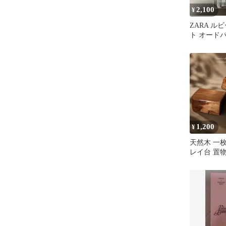
2,100
¥
ZARA ル
ト オード
50ml
1,200
¥
天然木 一
レイ台 置物
テリア 置