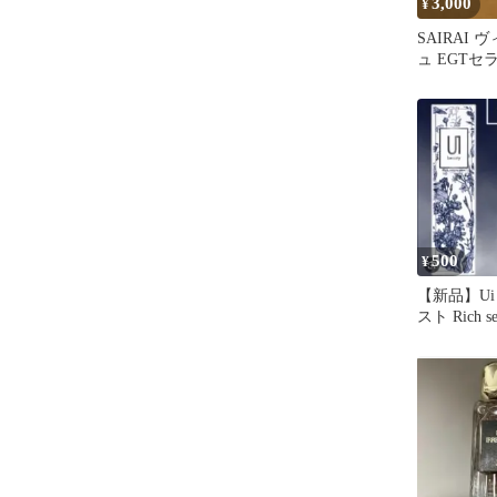
3,000
¥
SAIRAI
ュ EGTセ
500
¥
【新品】U
スト Rich se
導入液