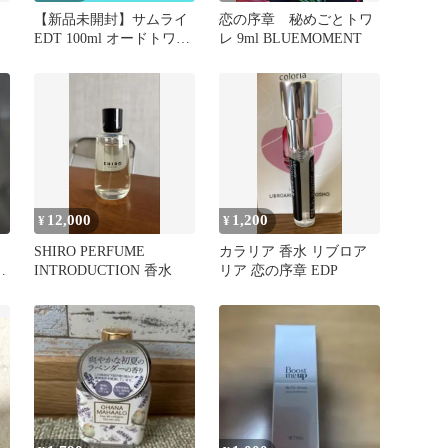
【新品未開封】サムライ
恋の序章 秘めごとトワ
EDT 100ml オードトワレ
レ 9ml BLUEMOMENT
SAMOURAI
12,000
1,200
¥
¥
SHIRO PERFUME
カラリア 香水 リブロア
美
INTRODUCTION 香水
リア 恋の序章 EDP