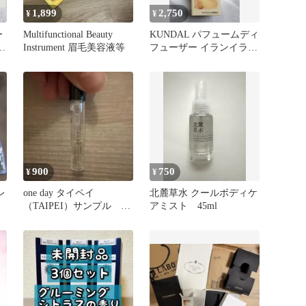
1,899
2,750
¥
¥
ー
Multifunctional Beauty
KUNDAL パフュームディ
ス
Instrument 眉毛美容液等
フューザー イランイラン
500ml×2個セット
900
750
¥
¥
レ
one day タイペイ
北麓草水 クールボディケ
（TAIPEI）サンプル
アミスト 45ml
1ml