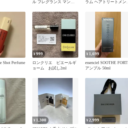
ル フレグランス マンダ
ラム ヘアトリートメン
リン＆オレンジ
オイル
999
1,699
¥
¥
le Shot Perfume
ロンクリエ ピエールギ
essenciel SOOTHE FORT
ョーム お試し2ml
アンプル 50ml
1,300
2,999
¥
¥