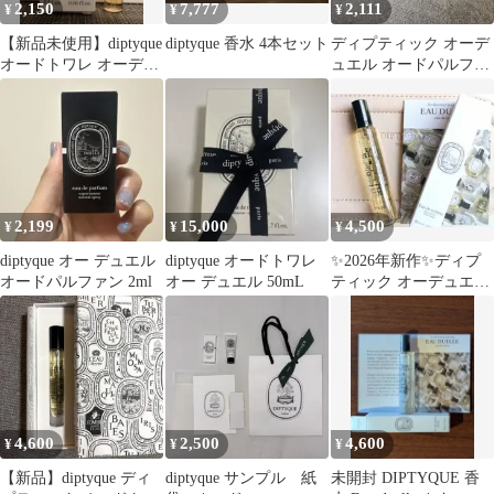
2,150
7,777
2,111
¥
¥
¥
【新品未使用】diptyque
diptyque 香水 4本セット
ディプティック オーデ
オードトワレ オーデュ
ュエル オードパルファ
エル
ン 2mL
2,199
15,000
4,500
¥
¥
¥
diptyque オー デュエル
diptyque オードトワレ
✨2026年新作✨ディプ
オードパルファン 2ml
オー デュエル 50mL
ティック オーデュエル
｜カタール航空アメニ
ティ
4,600
2,500
4,600
¥
¥
¥
【新品】diptyque ディ
diptyque サンプル 紙
未開封 DIPTYQUE 香