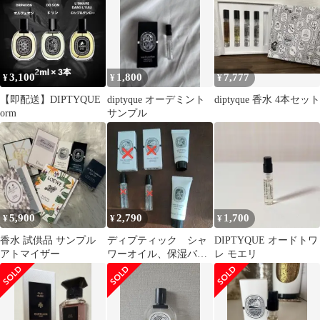
3,100
1,800
7,777
¥
¥
¥
【即配送】DIPTYQUE
diptyque オーデミント
diptyque 香水 4本セット
orm
サンプル
5,900
2,790
1,700
¥
¥
¥
香水 試供品 サンプル
ディプティック シャ
DIPTYQUE オードトワ
アトマイザー
ワーオイル、保湿バー
レ モエリ
ム サンプル