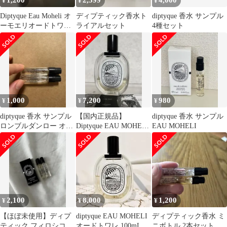
1,200
2,599
4,000
¥
¥
¥
Diptyque Eau Moheli オ
ディプティック香水ト
diptyque 香水 サンプル
ーモエリオードトワレ
ライアルセット
4種セット
2ml
1,000
7,200
980
¥
¥
¥
diptyque 香水 サンプル
【国内正規品】
diptyque 香水 サンプル
ロンブルダンロー オー
Diptyque EAU MOHELI
EAU MOHELI
モエリ 2種セット
オードトワレ 100ml
2,100
8,000
1,200
¥
¥
¥
【ほぼ未使用】ディプ
diptyque EAU MOHELI
ディプティック香水 ミ
ティック フィロシコス
オードトワレ 100mL 香
ニボトル 2本セット