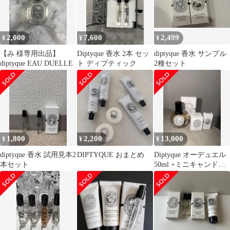
2,000
7,600
2,499
¥
¥
¥
【み 様専用出品】
Diptyque 香水 2本 セッ
diptyque 香水 サンプル
diptyque EAU DUELLE
ト ディプティック
2種セット
1,800
2,200
13,000
¥
¥
¥
diptyque 香水 試用見本2
DIPTYQUE おまとめ
Diptyque オーデュエル
本セット
50ml +ミニキャンドル
とミニ香水のおまけ付
き