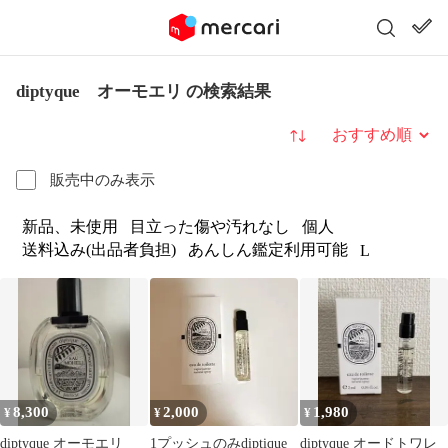
diptyque オーモエリ の検索結果
並び替え
販売中のみ表示
新品、未使用
目立った傷や汚れなし
個人
送料込み(出品者負担)
あんしん鑑定利用可能
L
8,300
2,000
1,980
¥
¥
¥
diptyque オーモエリ
1プッシュのみdiptique
diptyque オードトワレ