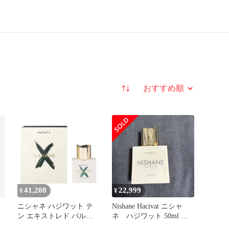
並び替え
41,208
22,999
¥
¥
ニシャネ ハジワット テ
Nishane Hacivat ニシャ
ン エキストレド パルフ
ネ ハジワット 50ml 残
ァム・SP 50ml 香水 フレ
量8割