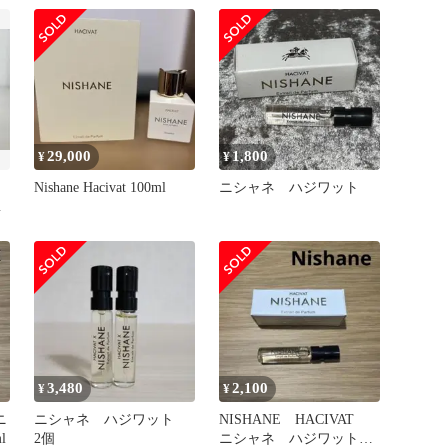
グランス HACIVAT X
EXTRAIT DE PARFUM
NISHANE 新品 未使用
29,000
1,800
¥
¥
Nishane Hacivat 100ml
ニシャネ ハジワット
ー
3,480
2,100
¥
¥
ニ
ニシャネ ハジワット
NISHANE HACIVAT
l
2個
ニシャネ ハジワット