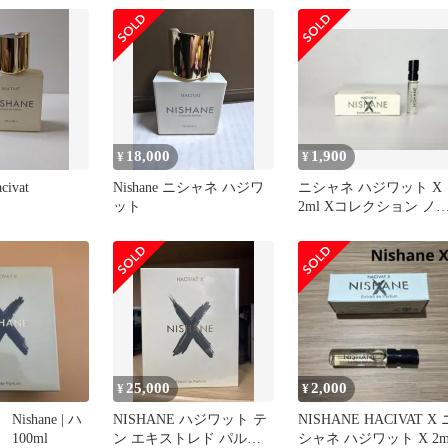
18,000
1,900
¥
¥
civat
Nishane ニシャネ ハジワ
ニシャネ ハジワット X
ット
2ml Xコレクション ノ
ズショップ
25,000
2,000
¥
¥
ishane | ハ
NISHANE ハジワット テ
NISHANE HACIVAT X 
100ml
ン エキストレド パルフ
シャネ ハジワット X 2m