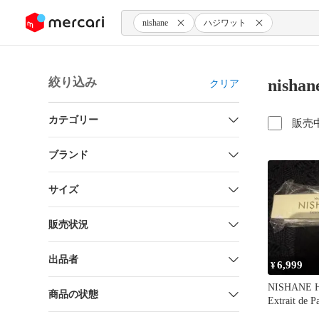
ンツにスキップ
nishane
ハジワット
絞り込み
nish
クリア
カテゴリー
販売
ブランド
サイズ
販売状況
出品者
6,999
¥
NISHANE 
商品の状態
Extrait de 