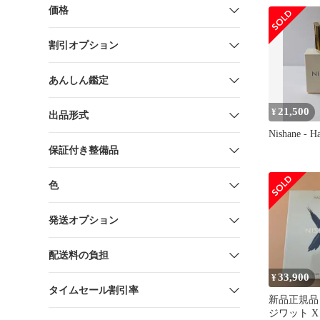
価格
割引オプション
あんしん鑑定
21,500
¥
出品形式
Nishane - Ha
保証付き整備品
色
発送オプション
配送料の負担
33,900
¥
タイムセール割引率
新品正規品 N
ジワット X 