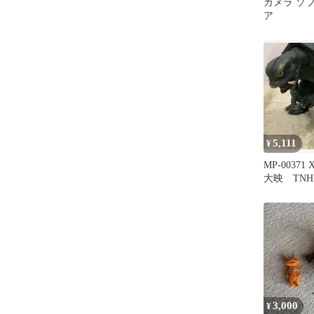
ガメラ ソ
ア
5,111
¥
MP-00371
大映 TN
1995/1996
3,000
¥