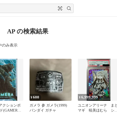
 AP の検索結果
中のみ表示
600
6,999,999
¥
¥
T]アクションポ
ガメラ 参 ガメラ(1999)
ユニオンアリーナ ま
(GAMERA -
バンダイ ガチャ
マギ 暁美ほむら シ
【AP】
アル サイン付き A