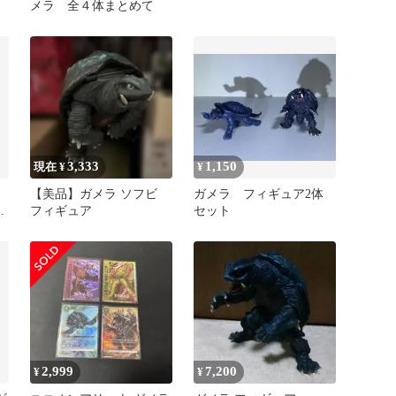
ジ
メラ 全４体まとめて
3,333
1,150
現在 ¥
¥
【美品】ガメラ ソフビ
ガメラ フィギュア2体
ポ
フィギュア
セット
2,999
7,200
¥
¥