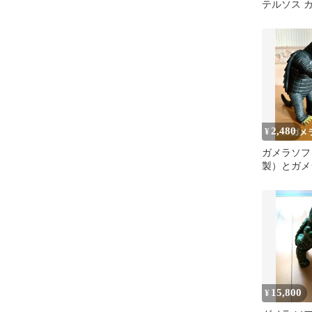
テルソス 
太郎 ガメ
2,480
¥
ガメラソフビ
製）とガメ
（1995年
15,800
¥