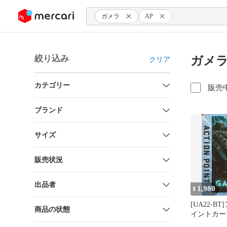
ンツにスキップ
ガメラ
AP
絞り込み
ガメラ
クリア
カテゴリー
販売
ブランド
サイズ
販売状況
出品者
1,980
¥
[UA22-B
商品の状態
イントカード
Rebirth-)