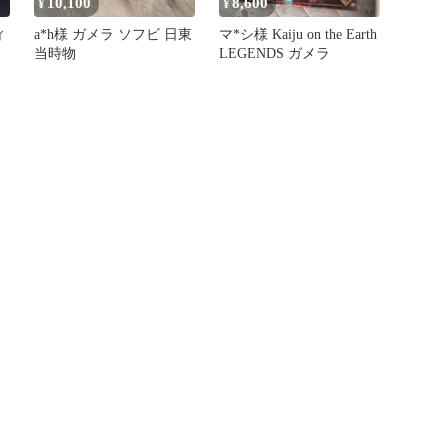
10,100
8,600
¥
¥
ィ
a*h様 ガメラ ソフビ 日東
マ*シ様 Kaiju on the Earth
当時物
LEGENDS ガメラ