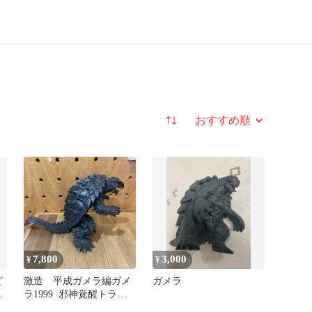
並び替え
7,800
3,000
¥
¥
ど
激造 平成ガメラ編ガメ
ガメラ
リ
ラ1999 ￼ 邪神覚醒トラウ
P
マガメラ￼(シークレット