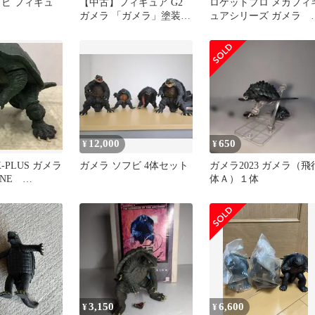
フビ フィギュ
【中古】フィギュア G2
ロケットプロ メガフィ
ガメラ 「ガメラ」塗装済
ュアシリーズ ガメラ 
み完成品フィギュア
ガフィギュアシリーズ
12,000
650
¥
¥
 X-PLUS ガメラ
ガメラ ソフビ 4体セット
ガメラ2023 ガメラ（飛
HNE
体Ａ）１体
/1999 ソフビ
3,150
6,600
¥
¥