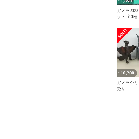
1,850
¥
ガメラ202
ット 全3種
10,200
¥
ガメラシリ
売り