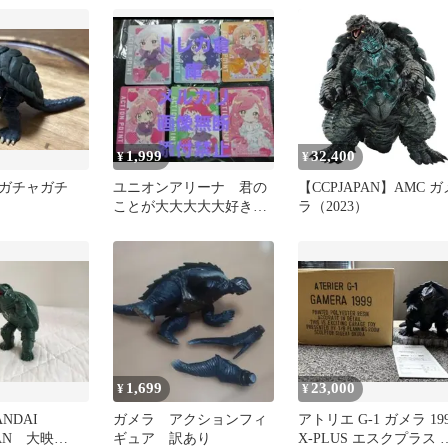
R-1-AP01
未使用品
OINM
1,999
32,400
¥
¥
ガチャガチ
ユニオンアリーナ 君の
【CCPJAPAN】AMC ガ
ことが大大大大大好きな
ラ（2023）
100人の彼女 APノーマ
ル格一枚
1,699
23,000
¥
¥
ANDAI
ガメラ アクションフィ
アトリエ G-1 ガメラ 19
PAN 大映
ギュア 訳あり
X-PLUS エスクプラス 