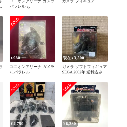
ギ
ユニオンアリーナ ガメラ
ガメラ フィギュア
メ
パラレル ap
980
3,500
¥
現在 ¥
行
ユニオンアリーナ ガメラ
ガメラ ソフトフィギュア
⭐︎1パラレル
SEGA 2002年 送料込み
4,750
6,280
¥
¥