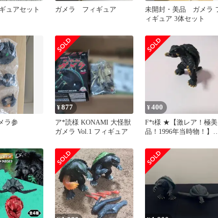
ギュアセット
ガメラ フィギュア
未開封・美品 ガメラ 
ィギュア 3体セット
877
400
¥
¥
ガメラ参
ア*読様 KONAMI 大怪獣
F*t様 ★【激レア！極美
ガメラ Vol.1 フィギュア
品！1996年当時物！】
メラ レトロフィギュア