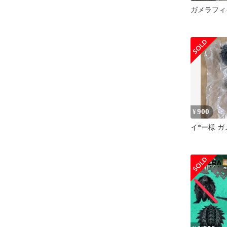
ガメラフィ
900
¥
イ*ー様 