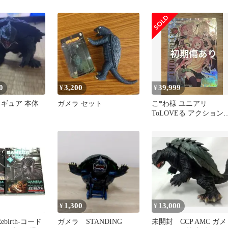
フビ 高さ約
田茂喜
0
3,200
39,999
¥
¥
ィギュア 本体
ガメラ セット
こ*わ様 ユニアリ
ToLOVEる アクション
イント AP
1,300
13,000
¥
¥
ebirth-コード
ガメラ STANDING
未開封 CCP AMC ガメ