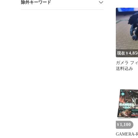
除外キーワード
·NH ソ
10cm
4,85
現在 ¥
ガメラ フ
送料込み
1,100
¥
GAMERA-R