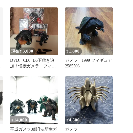
3,000
1,800
現在 ¥
¥
DVD、CD、B5下敷き追
ガメラ 1999 フィギュア
ポ
加！怪獣ガメラ フィギ
2585506
ュア2体セット 交換用パ
ーツ付き
14,000
4,500
¥
¥
平成ガメラ3部作&新生ガ
ガメラ