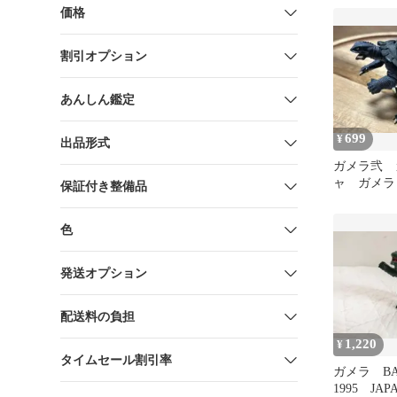
UA22BT/GM
価格
ITP54H65
割引オプション
あんしん鑑定
699
¥
出品形式
ガメラ弐 
ャ ガメラ
保証付き整備品
色
発送オプション
配送料の負担
1,220
¥
タイムセール割引率
ガメラ B
1995 JA