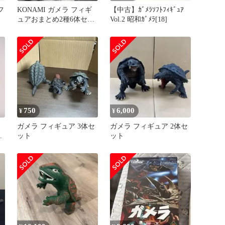
フ
KONAMI ガメラ フィギ
【中古】ｶﾞﾒﾗｿﾌﾄﾌｨｷﾞｭｱ
ュアおまとめ2種6体セッ
Vol.2 昭和ｶﾞﾒﾗ[18]
ト 新品未開封品
750
6,000
¥
¥
ガメラ フィギュア 3体セ
ガメラ フィギュア 2体セ
ガ
ット
ット