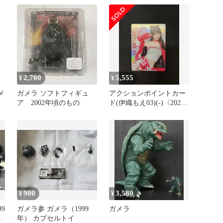
品)
2,700
5,555
¥
¥
メ
ガメラ ソフトフィギュ
アクションポイントカー
ア 2002年頃のもの
ド(伊織もえ03)(-)〈2025-
AP09〉[UAPR]ユニオン
アリーナ
900
3,580
¥
¥
99
ガメラ参 ガメラ（1999
ガメラ
奥
年） カプセルトイ