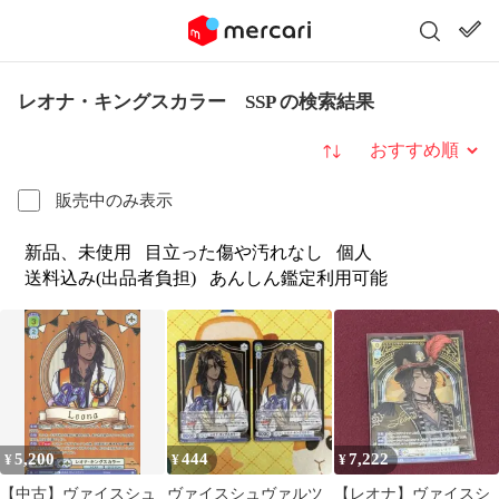
レオナ・キングスカラー SSP の検索結果
並び替え
販売中のみ表示
新品、未使用
目立った傷や汚れなし
個人
送料込み(出品者負担)
あんしん鑑定利用可能
5,200
444
7,222
¥
¥
¥
【中古】ヴァイスシュ
ヴァイスシュヴァルツ
【レオナ】ヴァイスシ