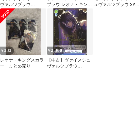
ヴァルツブラウ
ブラウ レオナ・キング
ュヴァルツブラウ SPカ
TWST/01B-
スカラー RR 2枚
ード
002SSP[SSP]：(ホロ)レ
オナ・キングスカラー
(金箔押し)
333
2,300
¥
¥
レオナ・キングスカラ
【中古】ヴァイスシュ
ー まとめ売り
ヴァルツブラウ
TWST/01S-
009W[WR]：(ホロ)サバ
ナクロー寮 レオナ(金
箔押し)