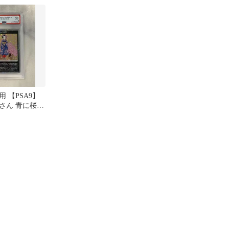
 【PSA9】
さん 青に桜
MMKTC107