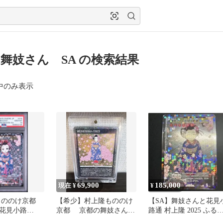
舞妓さん SA の検索結果
中のみ表示
69,900
185,000
現在 ¥
¥
もののけ京都
【希少】村上隆もののけ
【SA】舞妓さんと花見
花見小路
京都 京都の舞妓さん
路通 村上隆 2025 ふる
SA10 ふるさ
青に桜 [MMKTC-107SA]
と納税限定