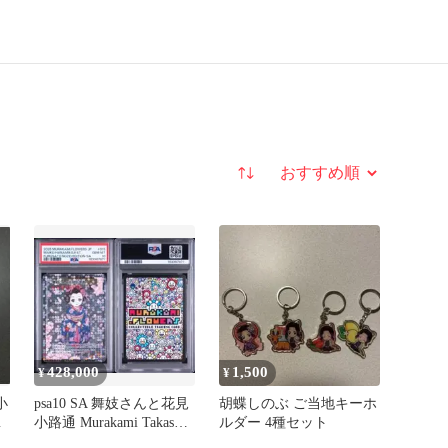
並び替え
428,000
1,500
¥
¥
小
psa10 SA 舞妓さんと花見
胡蝶しのぶ ご当地キーホ
さ
小路通 Murakami Takashi
ルダー 4種セット
村上隆