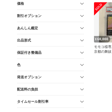
と納税
価格
割引オプション
あんしん鑑定
60,000
¥
出品形式
モモコ様専用
京都の舞妓
保証付き整備品
SA 村上隆 
色
発送オプション
配送料の負担
タイムセール割引率