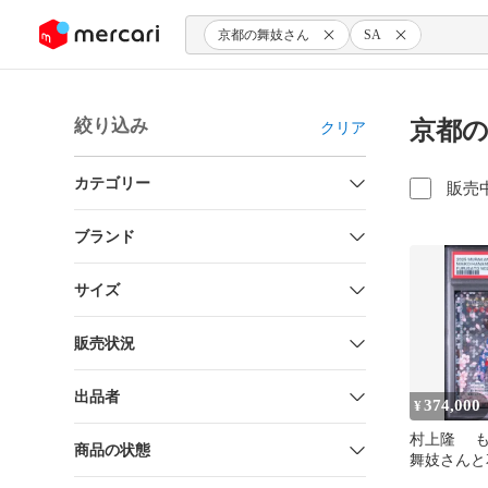
ンツにスキップ
京都の舞妓さん
SA
絞り込み
京都の
クリア
カテゴリー
販売
ブランド
サイズ
販売状況
出品者
374,000
¥
村上隆 
商品の状態
舞妓さんと
通 SA P