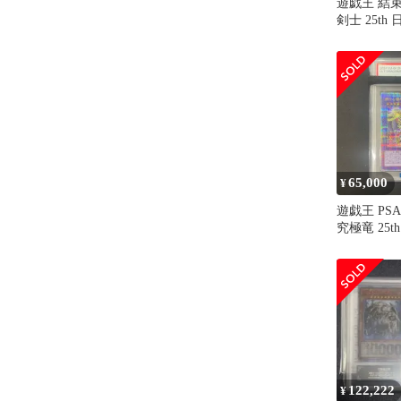
遊戯王 結
剣士 25th 
65,000
¥
遊戯王 PS
究極竜 25th 
A002
122,222
¥