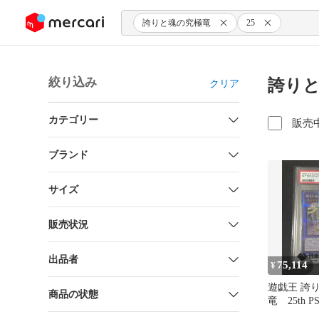
ンツにスキップ
誇りと魂の究極竜
25
絞り込み
誇りと
クリア
カテゴリー
販売
ブランド
サイズ
販売状況
出品者
75,114
¥
遊戯王 誇
商品の状態
竜 25th P