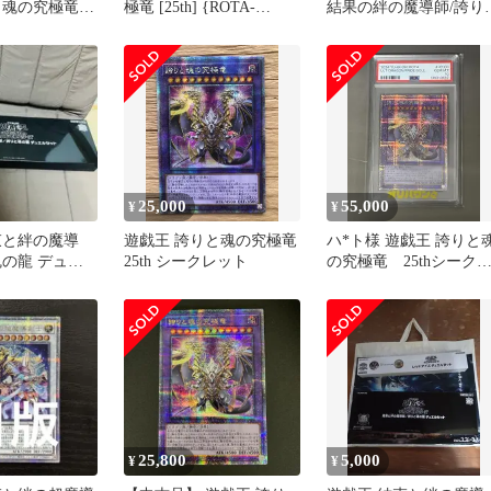
と魂の究極竜
極竜 [25th] {ROTA-
結果の絆の魔導師/誇り
h 英語
JP000} 1枚
魂の龍デュエルセット
25,000
55,000
¥
¥
束と絆の魔導
遊戯王 誇りと魂の究極竜
ハ*ト様 遊戯王 誇りと
魂の龍 デュエ
25th シークレット
の究極竜 25thシーク
ット PSA10
25,800
5,000
¥
¥