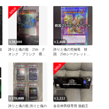
極竜 25th ROTA-JP000ト
レカ 中古★007866
38,000
2,466
¥
¥
龍
誇りと魂の龍 25th ク
誇りと魂の究極竜 韓
オシク プリシク 匿名
国 25thシークレット
配送
シク
370,000
2,222
¥
¥
定
誇りと魂の龍 誇りと魂の
金谷伸男様専用 遊戯王