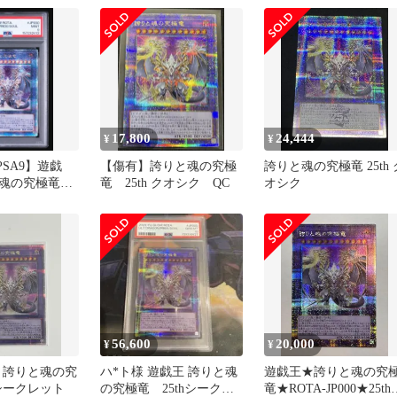
17,800
24,444
¥
¥
PSA9】遊戯
【傷有】誇りと魂の究極
誇りと魂の究極竜 25th 
と魂の究極竜
竜 25th クオシク QC
オシク
クレット
56,600
20,000
¥
¥
G 誇りと魂の究
ハ*ト様 遊戯王 誇りと魂
遊戯王★誇りと魂の究
h シークレット
の究極竜 25thシークレ
竜★ROTA-JP000★25th