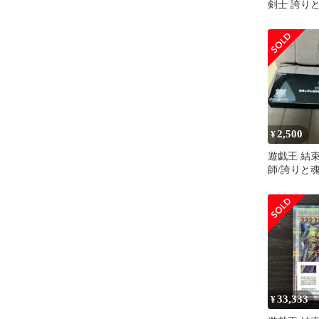
剣士 誇り
セット 25t
2,500
¥
遊戯王 結
師/誇りと
ルセット
33,333
¥