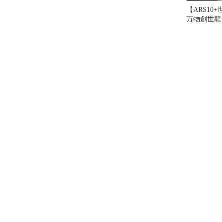
【ARS10
万物創世龍
20thシーク
以上