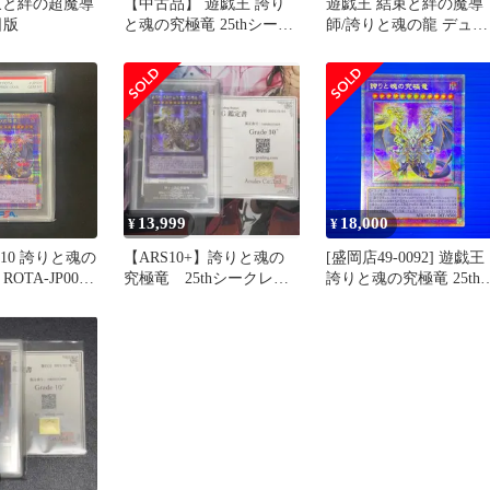
束と絆の超魔導
【中古品】 遊戯王 誇り
遊戯王 結束と絆の魔導
日版
と魂の究極竜 25thシーク
師/誇りと魂の龍 デュエ
レットレア ROTA-JP000
ルセット レッドアイ
QCシ－クレット 25thシク
【068-260624-SH-29-
HON】
13,999
18,000
¥
¥
A10 誇りと魂の
【ARS10+】誇りと魂の
[盛岡店49-0092] 遊戯王
ROTA-JP000
究極竜 25thシークレッ
誇りと魂の究極竜 25th
ト 韓国語版
ークレットレア クオシ
ROTA-JP000[中古/パケ]