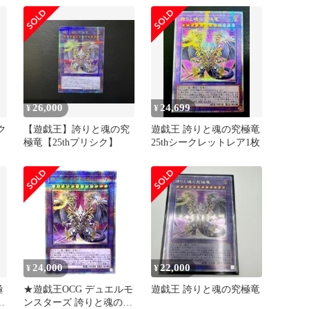
26,000
24,699
¥
¥
ク
【遊戯王】誇りと魂の究
遊戯王 誇りと魂の究極竜
極竜【25thプリシク】
25thシークレットレア1枚
24,000
22,000
¥
¥
極
★遊戯王OCG デュエルモ
遊戯王 誇りと魂の究極竜
シ
ンスターズ 誇りと魂の究