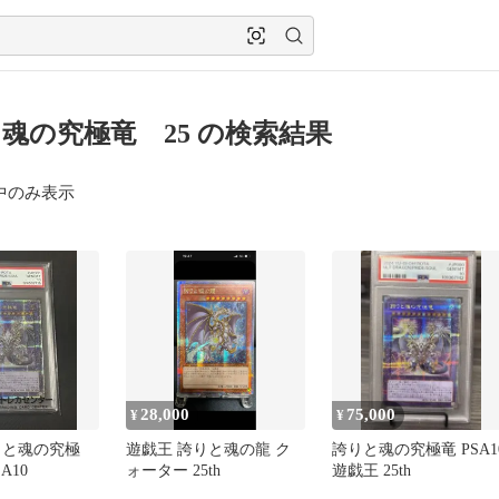
魂の究極竜 25 の検索結果
中のみ表示
28,000
75,000
¥
¥
りと魂の究極
遊戯王 誇りと魂の龍 ク
誇りと魂の究極竜 PSA1
SA10
ォーター 25th
遊戯王 25th