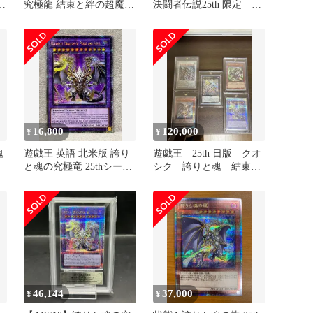
と
究極龍 結束と絆の超魔導
決闘者伝説25th 限定 デ
剣士 超究極魔導竜王 セ
ュエルセット
ット
16,800
120,000
¥
¥
魂
遊戯王 英語 北米版 誇り
遊戯王 25th 日版 クオ
レ
と魂の究極竜 25thシーク
シク 誇りと魂 結束と
レットレア 1st
絆 竜王 コレクション
46,144
37,000
¥
¥