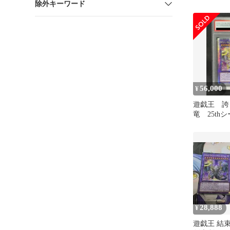
除外キーワード
56,000
¥
遊戯王 誇
竜 25th
ア アジア版
28,888
¥
遊戯王 結