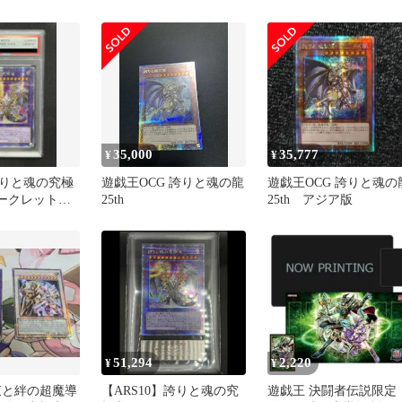
ット PSA10
ク★クオシク
35,000
35,777
¥
¥
りと魂の究極
遊戯王OCG 誇りと魂の龍
遊戯王OCG 誇りと魂の
シークレットレ
25th
25th アジア版
 PSA10
51,294
2,220
¥
¥
束と絆の超魔導
【ARS10】誇りと魂の究
遊戯王 決闘者伝説限