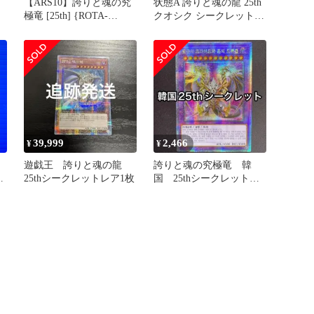
【ARS10】誇りと魂の究
状態A 誇りと魂の龍 25th
極竜 [25th] {ROTA-
クオシク シークレットレ
ズ
JP000} 1枚
ア INFO-JP000 遊戯王 デ
ュエルモンスターズ
39,999
2,466
¥
¥
遊戯王 誇りと魂の龍
誇りと魂の究極竜 韓
シ
25thシークレットレア1枚
国 25thシークレット
ク
シク