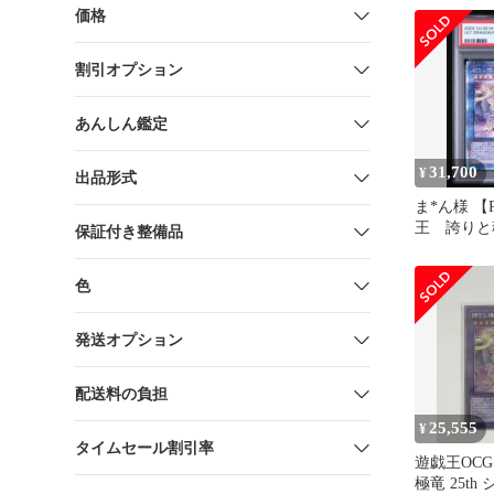
価格
割引オプション
あんしん鑑定
31,700
¥
出品形式
ま*ん様 【
王 誇り
保証付き整備品
25thシー
色
発送オプション
配送料の負担
25,555
¥
タイムセール割引率
遊戯王OC
極竜 25t