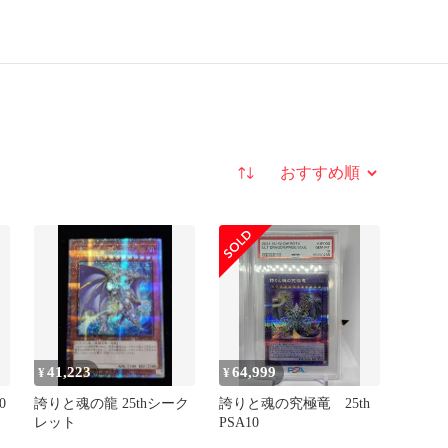
並び替え
41,223
64,999
¥
¥
0
誇りと魂の龍 25thシーク
誇りと魂の究極竜 25th
レット
PSA10