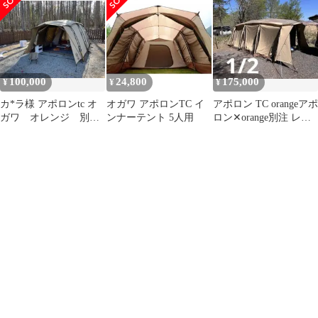
100,000
24,800
175,000
¥
¥
¥
カ*ラ様 アポロンtc オ
オガワ アポロンTC イ
アポロン TC orangeアポ
ガワ オレンジ 別
ンナーテント 5人用
ロン✕orange別注 レア
注 限定品 テン
1/2
ト ogawa