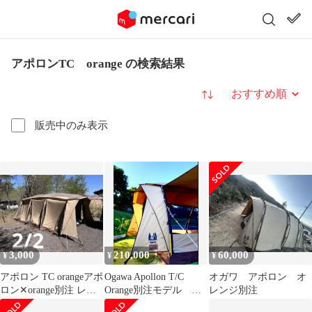
アポロンTC orange の検索結果
並び替え
販売中のみ表示
3,000
210,000
60,000
¥
¥
¥
アポロン TC orangeアポ
Ogawa Apollon T/C
オガワ アポロン オ
ロン✕orange別注 レア
Orange別注モデル オ
レンジ別注
2/2
レンジ 複数回使用