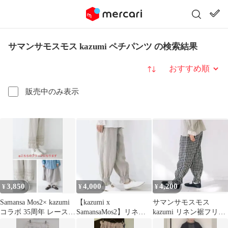
サマンサモスモス kazumi ペチパンツ の検索結果
並び替え
販売中のみ表示
3,850
4,000
4,200
¥
¥
¥
Samansa Mos2× kazumi
【kazumi x
サマンサモスモス
コラボ 35周年 レース
SamansaMos2】リネン
kazumi リネン裾フリル
ペチパンツ
フリル ペチパンツ ベー
パンツ チャコール 未