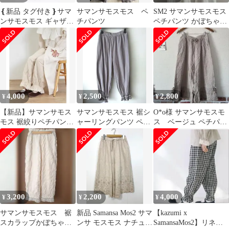
❴新品 タグ付き❵サマ
サマンサモスモス ペ
SM2 サマンサモスモス
ンサモスモス ギャザー
チパンツ
ペチパンツ かぼちゃパ
ペチパンツ
ンツ
4,000
2,500
2,800
¥
¥
¥
【新品】サマンサモス
サマンサモスモス 裾シ
O*o様 サマンサモスモ
モス 裾絞りペチパンツ
ャーリングパンツ ペチ
ス ベージュ ペチパン
ベージュ SM2
パンツ
ツ
3,200
2,200
4,000
¥
¥
¥
サマンサモスモス 裾
新品 Samansa Mos2 サマ
【kazumi x
スカラップかぼちゃパ
ンサ モスモス ナチュラ
SamansaMos2】リネン