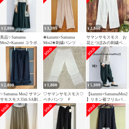
2,880
3,399
2,800
¥
¥
¥
美品✨Samansa
❀kazumi×Samansa
サマンサモスモス お
Mos2×Kazumi コラボリ
Mos2❀刺繍パンツ ピ
花とつぼみの刺繍ペチ
ネン前後着キャミワン
ンク F
パンツ
ピース
2,890
1,800
5,800
¥
¥
¥
✨Samansa Mos2 サマン
♡サマンサモスモス♡
【kazumi×SamansaMos2
サモスモス35th SA刺繍
ペチパンツ Ｆ
】リネン裾フリルパン
ペチパンツ
ツ ブラック