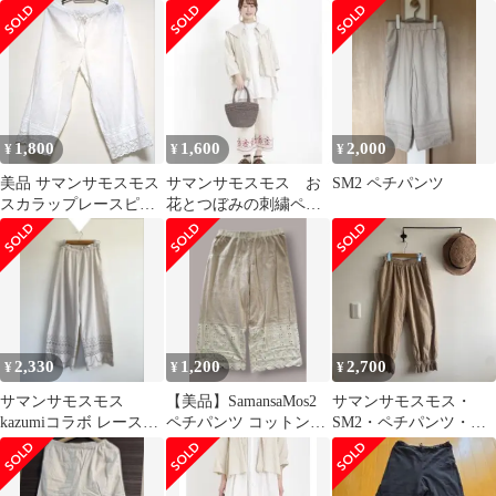
ンツ ペチパンツ コ
ル 綿ビエラペチ パンツ
フリル ペチパンツ チェ
ットン
sizeF/ベージュ ■■ レデ
ック
ィース
1,800
1,600
2,000
¥
¥
¥
美品 サマンサモスモス
サマンサモスモス お
SM2 ペチパンツ
スカラップレースピン
花とつぼみの刺繍ペチ
タックコットンパンツ
パンツ
ペチパンツ
2,330
1,200
2,700
¥
¥
¥
サマンサモスモス
【美品】SamansaMos2
サマンサモスモス・
kazumiコラボ レースペ
ペチパンツ コットン
SM2・ペチパンツ・パ
チパンツ
レース
ンツ・Fサイズ