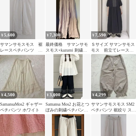
ジュ
使用品
5,600
7,300
7,590
¥
¥
¥
サマンサモスモス 裾
最終価格 サマンサモ
Ｓサイズ サマンサモス
レースペチパンツ カ
スモス×kazumi 刺繍パ
モス 前立てレース切
ズミ ホワイト
ンツ ピンク
替ワンピース ブラック
(黒)
4,500
3,000
4,299
¥
¥
¥
SamansaMos2 ギャザー
Samansa Mos2 お花とつ
サマンサモスモス SM2
ペチパンツ ホワイト
ぼみの刺繍ペチパンツ
ペチパンツ 裾絞り スカ
ブラック
ラップレース 切り替え