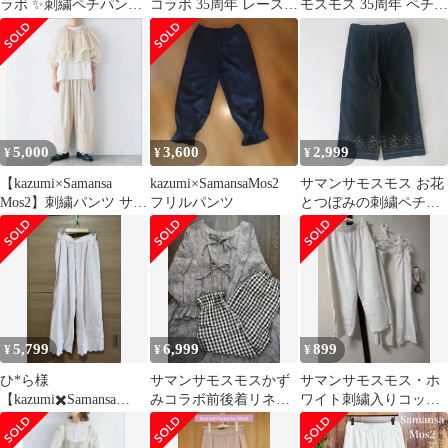
ラボ ✨刺繍ペチパンツ
コラボ 35周年 レース
モスモス 35周年 ペチパ
✨
ペチパンツ
ンツ レースパンツ
5,000
3,600
2,999
¥
¥
¥
【kazumi×Samansa
kazumi×SamansaMos2
サマンサモスモス お花
Mos2】刺繍パンツ サマ
フリルパンツ
とつぼみの刺繍ペチパ
ンサモスモス ベージュ
ンツ
5,799
6,999
899
¥
¥
¥
ひ*ら様
サマンサモスモスかず
サマンサモスモス・ホ
【kazumi✖️Samansa
みコラボ前後着リネン
ワイト刺繍入りコット
Mos2】ペチパンツ
ワンピース、ペチパン
ンペチパンツ3枚
ツセット