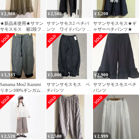
2,980
2,500
3,200
¥
¥
¥
★新品未使用★サマン
サマンサモス2 ペチパ
サマンサモスモス★ギ
サモスモス 裾2段フリ
ンツ ワイドパンツ イ
ャザーペチパンツ★
ルギャザーパンツ✴︎ペ
ージーパンツ
チパンツ
3,333
5,000
2,900
¥
¥
¥
Samansa Mos2 Kazumi
サマンサモスモス ペ
サマンサモスモスペチ
リネン100%ギンガムチ
チパンツ
パンツ
ェック
2,520
2,500
2,999
¥
¥
¥