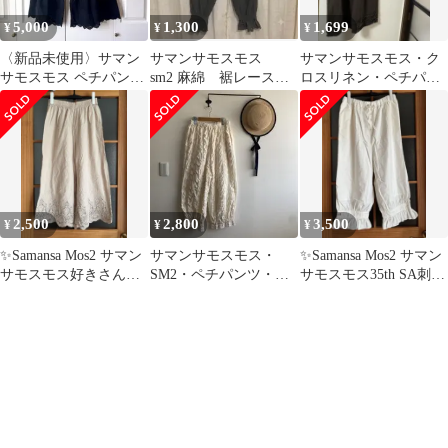
5,000
1,300
1,699
¥
¥
¥
〈新品未使用〉サマン
サマンサモスモス
サマンサモスモス・ク
サモスモス ペチパンツ
sm2 麻綿 裾レースパ
ロスリネン・ペチパン
フリーサイズ 黒
ンツ チャコール ペ
ツ・七分丈パンツ♪
チパンツ
2,500
2,800
3,500
¥
¥
¥
✨Samansa Mos2 サマン
サマンサモスモス・
✨Samansa Mos2 サマン
サモスモス好きさんペ
SM2・ペチパンツ・パ
サモスモス35th SA刺繍
チパンツ
ンツ・レース・Mサイ
ペチパンツ
ズ