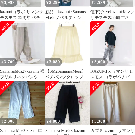
3,999
2,299
3,599
¥
¥
¥
kazumiコラボ サマンサ
新品 kazumi×Samansa
値下げ中♥︎kazumiサマン
モスモス 35周年 ペチパ
Mos2 ノベルティショル
サモスモス35周年♡レ
ンツ
ダーバッグ
ースペチパンツ♡新品
タグ付き
3,700
3,080
3,000
¥
¥
¥
SamansaMos2×kazumi 裾
【SM2SamansaMos2】
KAZUMI x サマンサモ
フリルリネンパンツ
ペチパンツクロップド
スモス コラボペチパン
ベージュ 美品
パンツ
ツ ナチュラル チェック
2,300
4,000
3,300
¥
¥
¥
Samansa Mos2 kazumiコ
Samansa Mos2× kazumi
カズミ kazumi サマンサ