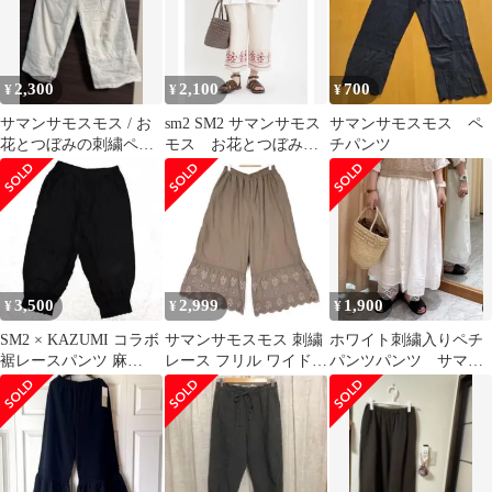
2,300
2,100
700
¥
¥
¥
サマンサモスモス / お
sm2 SM2 サマンサモス
サマンサモスモス ペ
花とつぼみの刺繍ペチ
モス お花とつぼみの
チパンツ
パンツ
刺繍ペチパンツ
3,500
2,999
1,900
¥
¥
¥
SM2 × KAZUMI コラボ
サマンサモスモス 刺繍
ホワイト刺繍入りペチ
裾レースパンツ 麻
レース フリル ワイドパ
パンツパンツ サマン
100% ブラック F
ンツ 綿 麻 ペチパンツ
サモスモスsm2好きな
F モカ
方