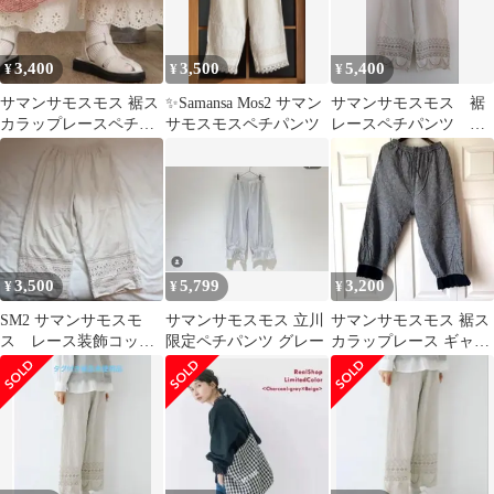
3,400
3,500
5,400
¥
¥
¥
サマンサモスモス 裾ス
✨Samansa Mos2 サマン
サマンサモスモス 裾
カラップレースペチパ
サモスモスペチパンツ
レースペチパンツ カ
ンツ(キナリ)
ズミ キナリ
3,500
5,799
3,200
¥
¥
¥
SM2 サマンサモスモ
サマンサモスモス 立川
サマンサモスモス 裾ス
ス レース装飾コット
限定ペチパンツ グレー
カラップレース ギャザ
ンパンツ ペチコート
ーペチパンツ フリーサ
イズ