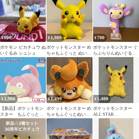
990
1,980
700
¥
¥
¥
ポケモン ピカチュウ ぬ
ポケットモンスター め
ポケットモンスター ぐ
いぐるみ シュシュ
ちゃもふぐっと ぬいぐ
らぶらりんぬいぐるみ
るみ ピカチュウ びっく
エイパム
りver.
1,900
1,499
1,400
¥
¥
¥
【新品】ポケットモン
ポケットモンスター め
ポケットモンスター
スター もふぐっとぬ
ちゃもふぐっとぬいぐ
ALL STAR
いぐるみ ヤドン
るみ パモ タグ付き プ
COLLECTION ピカチ
ライズ
ュウ ポケモン