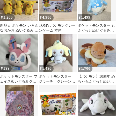
3,200
4,980
1,499
¥
¥
¥
新品☆ ポケモン いろん
TOMY ポケモンクレー
ポケットモンスター も
なおかお ぬいぐるみ ピ
ンゲーム 本体
ふぐっとぬいぐるみ
カチュウ 30周年 ３種セ
マリルリ
ット
599
1,490
1,700
¥
¥
¥
ポケットモンスター フ
ポケットモンスター
【ポケモン】30周年 め
ェイスぬいぐるみクリ
ジラーチ クレーンゲ
ちゃもふぐっとぬいぐ
ップ イーブイフレンズ
ームプライズ ぬいぐ
るみ〜イーブイ〜
ニンフィア
るみ