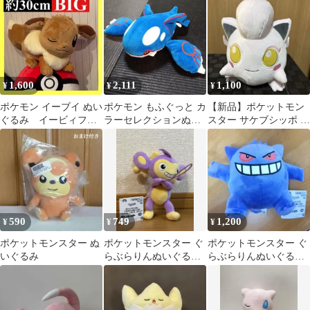
向きver.
ト
1,600
2,111
1,100
¥
¥
¥
ポケモン イーブイ ぬい
ポケモン もふぐっと カ
【新品】ポケットモン
ぐるみ イービィフレ
ラーセレクションぬい
スター サケブシッポ も
ンズ
ぐるみ カイオーガ
ふぐっとぬいぐるみ
590
749
1,200
¥
¥
¥
ポケットモンスター ぬ
ポケットモンスター ぐ
ポケットモンスター ぐ
いぐるみ
らぶらりんぬいぐるみ
らぶらりんぬいぐるみ
エイパム
ゲンガー