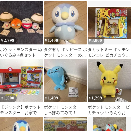
み カビゴン 〜ニャ
モンスター」
ース・カビゴン〜
2,799
1,400
3,800
¥
¥
¥
ポケットモンスター ぬ
タグ有り ポケピース ポ
タカラトミー ポケモン
いぐるみ 4点セット
ケットモンスター めち
モンコレ ピカチュウク
ゃもふぐっとぬいぐる
レーン
み ポッチャマ
1,500
1,499
1,299
¥
¥
¥
【ジャンク】ポケット
ポケットモンスター
ポケットモンスター ピ
モンスター お家でク
しっぽみてみて！ ぬ
カチュウ いろんなお顔
レーンゲーム
いぐるみ ソーナンス
ぬいぐるみ ウインク 30
周年記念