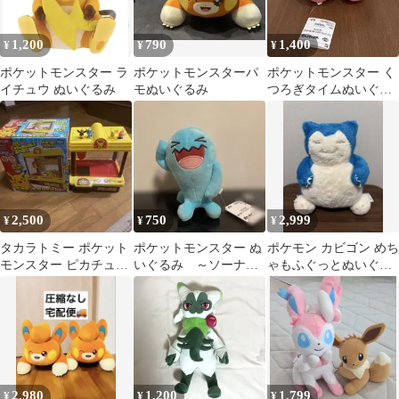
1,200
790
1,400
¥
¥
¥
ポケットモンスター ラ
ポケットモンスターパ
ポケットモンスター く
イチュウ ぬいぐるみ
モぬいぐるみ
つろぎタイムぬいぐる
み チェリンボ ポケモ
ン プライズ
2,500
750
2,999
¥
¥
¥
タカラトミー ポケット
ポケットモンスター ぬ
ポケモン カビゴン めち
モンスター ピカチュウ
いぐるみ ～ソーナン
ゃもふぐっとぬいぐる
クレーン ジャンク品
ス～
み
2,980
1,200
1,799
¥
¥
¥