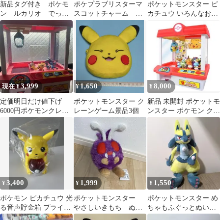
新品タグ付き ポケモ
ポケプラブリスターマ
ポケットモンスター ピ
ン ルカリオ でっか
スコットチャーム ミ
カチュウ いろんなおか
いコロっとまんまるぬ
ュウ
おぬいぐるみ 30周年
いぐるみ カラフル
3体
3,999
1,650
8,000
現在 ¥
¥
¥
定価明日だけ値下げ
ポケットモンスター ク
新品 未開封 ポケットモ
6000円ポケモンクレー
レーンゲーム景品3個
ンスター ポケモン クレ
ンゲーム
ーンゲーム タカラトミ
ー
3,400
1,999
1,550
¥
¥
¥
ポケモン ピカチュウ 光
ポケットモンスター
ポケットモンスター め
る音声貯金箱 プライズ
やさしいきもち ぬい
ちゃもふぐっとぬいぐ
景品
ぐるみ コンパン
るみ 黄色いルカリオ