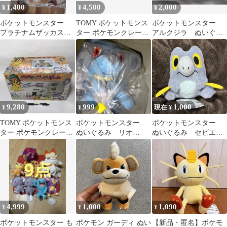
1,400
4,500
2,000
¥
¥
¥
ポケットモンスター
TOMY ポケットモンス
ポケットモンスター
プラチナムザッカスク
ター ポケモンクレーン
アルクジラ ぬいぐる
エアリュックvol.2 ②
ゲーム
み
9,280
999
1,000
¥
¥
現在 ¥
TOMY ポケットモンス
ポケットモンスター
ポケットモンスター
ター ポケモンクレーン
ぬいぐるみ リオ
ぬいぐるみ セビエ
ゲーム 本体 訳あり
ル 〜ププリン・ソー
タグ付き 未使用品
ナノ・リオル〜
4,999
1,000
1,090
¥
¥
¥
ポケットモンスター も
ポケモン ガーディ ぬい
【新品・匿名】ポケモ