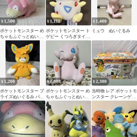
1,500
1,111
1,400
¥
¥
¥
ポケットモンスター め
ポケットモンスター ト
ミュウ ぬいぐるみ
ちゃもふぐっとぬいぐ
ゲピー くつろぎタイム
るみ～ヤドン～
ぬいぐるみ
1,200
1,888
2,300
¥
¥
¥
ポケットモンスター プ
ポケットモンスター め
当時物 レア ポケットモ
ライズぬいぐるみ パー
ちゃもふぐっとぬいぐ
ンスター クレーンゲー
モット
るみ ～ミュウ～ にっこ
ム 初期 TOMY 電源確
りver.
認済