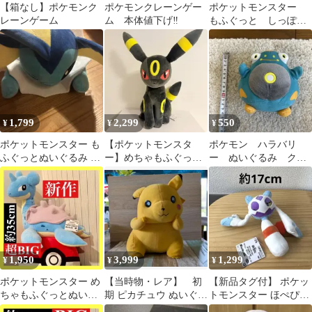
【箱なし】ポケモンク
ポケモンクレーンゲー
ポケットモンスター
レーンゲーム
ム 本体値下げ‼️
もふぐっと しっぽみ
てみて！ぬいぐるみ
ニャオハ ポケモン
1,799
2,299
550
¥
¥
¥
ポケットモンスター も
【ポケットモンスタ
ポケモン ハラバリ
ふぐっとぬいぐるみ イ
ー】めちゃもふぐっと
ー ぬいぐるみ クレ
ーブイフレンズ シャワ
ぬいぐるみ〜ブラッキ
ーンゲーム
ーズ
ー〜
1,950
3,999
1,299
¥
¥
¥
ポケットモンスター め
【当時物・レア】 初
【新品タグ付】 ポケッ
ちゃもふぐっとぬいぐ
期 ピカチュウ ぬいぐる
トモンスター ほぺぴた
るみ～ラプラス～振り
み 1997年製 バンプレス
ぬいぐるみ ユキメノコ