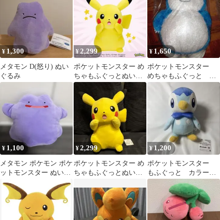
1,300
2,299
1,650
¥
¥
¥
メタモン D(怒り) ぬい
ポケットモンスター め
ポケットモンスター
ぐるみ
ちゃもふぐっとぬいぐ
めちゃもふぐっと く
るみ ピカチュウ びっく
つろぎタイムぬいぐる
りver.
み カビゴン
1,100
2,299
1,200
¥
¥
¥
メタモン ポケモン ポケ
ポケットモンスター め
ポケットモンスター
ットモンスター ぬいぐ
ちゃもふぐっとぬいぐ
もふぐっと カラーセ
るみ
るみ ピカチュウ びっく
レクションぬいぐる
りver.
み ポッチャマ