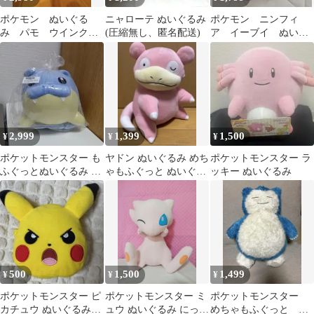
ポケモン ぬいぐる
ニャローテ ぬいぐるみ
ポケモン ニンフィ
み パモ ウインク 2
(圧縮無し、匿名配送)
ア イーブイ ぬいぐ
体セット
るみ
2,999
1,399
1,500
¥
¥
¥
ポケットモンスター も
ヤドン ぬいぐるみ めち
ポケットモンスター ラ
ふぐっとぬいぐるみ タ
ゃもふぐっと ぬいぐる
ッキー ぬいぐるみ
マザラシ
み 大きい ポケットモン
スター
500
1,500
1,499
¥
¥
¥
ポケットモンスター ピ
ポケットモンスター ミ
ポケットモンスター
カチュウ ぬいぐるみポ
ュウ ぬいぐるみ にっこ
めちゃもふぐっと く