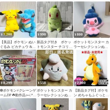
ーチ
りver.
つろぎタイム カビゴ
ン ぬいぐるみ
1,200
990
800
¥
¥
¥
【美品】ポケモン ぬい
新品タグ付き ポケッ
ポケットモンスター カ
ぐるみ ピカチュウ &
トモンスター チコリー
ラーセレクションぬい
ワニノコ
タ ぬいぐるみ
ぐるみ pink マネネ
8,299
550
2,000
¥
¥
¥
⚽️ポケモン⚡️クレーンゲ
ポケットモンスター カ
【新品タグ付】ポケモ
ームDP ☘️動作品♪⑅◡̈*メ
ラーセレクションぬい
ン めちゃもふぐっとぬ
ダル・フィギュア多数
ぐるみ ピンク -ピィ-
いぐるみ ～カイリュー
⚠️
～ 約40cm