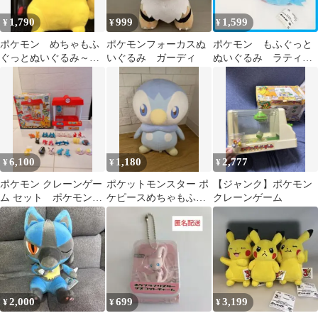
1,790
999
1,599
¥
¥
¥
ポケモン めちゃもふ
ポケモンフォーカスぬ
ポケモン もふぐっと
ぐっとぬいぐるみ～ピ
いぐるみ ガーディ
ぬいぐるみ ラティオ
カチュウ～びっくりver.
ス プライズ 景品
1つ
6,100
1,180
2,777
¥
¥
¥
ポケモン クレーンゲー
ポケットモンスター ポ
【ジャンク】ポケモン
ム セット ポケモンキ
ケピースめちゃもふぐ
クレーンゲーム
ッズ キミとポケモンの
っどぬいぐるみ〜ポッ
出会い編
チャマ〜
2,000
699
3,199
¥
¥
¥