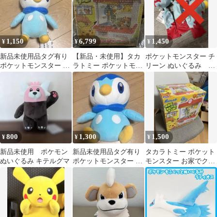
1,150
6,799
1,450
¥
¥
¥
新品未使用品タグ有り
【新品・未使用】タカ
ポケットモンスター チ
ポケットモンスター も
ラトミー ポケットモン
リーン ぬいぐるみ 1
ふぐっとぬいぐるみ ポ
スター ポケモンクレー
点
ッチャマ
ン おもちゃ
800
1,300
1,500
¥
¥
¥
新品未使用 ポケモン
新品未使用品タグ有り
タカラトミー ポケット
ぬいぐるみ キテルグマ
ポケットモンスター め
モンスター お家でクレ
ちゃもふぐっとぬいぐ
ーンゲーム
るみ ポッチャマ