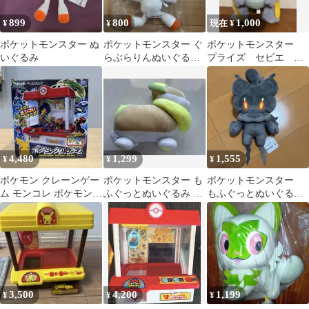
899
800
1,000
¥
¥
現在 ¥
ポケットモンスター ぬ
ポケットモンスター ぐ
ポケットモンスター
いぐるみ
らぶらりんぬいぐるみ
プライズ セビエ ぬ
ヒバニー マスコット
いぐるみ
4,480
1,299
1,555
¥
¥
¥
ポケモン クレーンゲー
ポケットモンスター も
ポケットモンスター
ム モンコレ ポケモン
ふぐっとぬいぐるみ ワ
もふぐっとぬいぐるみ
XY&Z pokemon toy
ンパチ
マーシャドー
3,500
4,200
1,199
¥
¥
¥