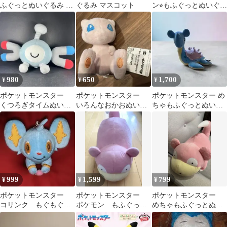
ふぐっとぬいぐるみ 等
ぐるみ マスコット
ン⭐︎もふぐっとぬいぐる
9点 まとめ売り セット
み ニャース
売り
980
650
1,700
¥
¥
¥
ポケットモンスター
ポケットモンスター
ポケットモンスター め
くつろぎタイムぬいぐ
いろんなおかおぬいぐ
ちゃもふぐっとぬいぐ
るみ コイル
るみ ミュウ
るみ ラプラス
999
1,599
799
¥
¥
¥
ポケットモンスター
ポケットモンスター
ポケットモンスター
コリンク もぐもぐタ
ポケモン もふぐっと
めちゃもふぐっとぬい
イム ぬいぐるみ マ
ぬいぐるみ〜ヤドン
ぐるみ ヤドン
スコット 非売品
スターミー〜