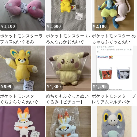
1,100
1,600
2,100
¥
¥
¥
ポケットモンスターラ
ポケットモンスター い
ポケットモンスター め
ブカスぬいぐるみ セ
ろんなおかおぬいぐる
ちゃもふぐっとぬいぐ
ット
み〜ピカチュウ〜 しょ
るみ～黄色いルカリオ
んぼり
＆ミュウ
999
1,300
1,299
¥
¥
¥
ポケットモンスター
めちゃもふぐっとぬい
ポケットモンスター プ
ぐらぶらりんぬいぐる
ぐるみ【ピチュー】
レミアムマルチバケッ
み パモット
ト イッシュ地方 1種