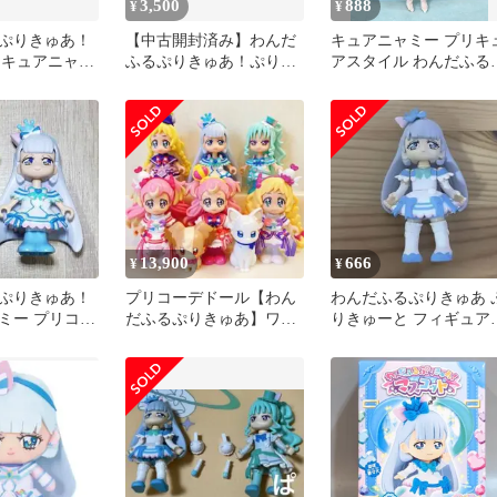
3,500
888
¥
¥
ぷりきゅあ！
【中古開封済み】わんだ
キュアニャミー プリキ
olic キュアニャミ
ふるぷりきゅあ！ぷりき
アスタイル わんだふる
ゅ～と ４種セット キ
りきゅあ！
ュアフレンディ、キュア
ワンダフル、キュアニャ
ミー、キュアリリアン
13,900
666
¥
¥
ぷりきゅあ！
プリコーデドール【わん
わんだふるぷりきゅあ 
ミー プリコー
だふるぷりきゅあ】ワン
りきゅーと フィギュア
ダフルプリキュア キュ
キュアニャミー ぷりき
アニャミー等
ゅ〜と