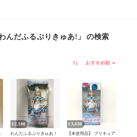
わんだふるぷりきゅあ!」 の検索
並び替え
2,100
3,630
¥
¥
ス
わんだふるぷりきゅあ！
【未使用品】 プリキュア