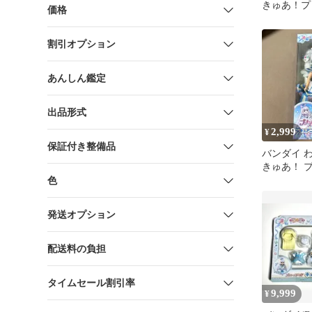
きゅあ！プ
価格
イル キュ
キュアリリ
割引オプション
ャミー
あんしん鑑定
出品形式
2,999
¥
保証付き整備品
バンダイ 
きゅあ！ 
イル キュ
色
発送オプション
配送料の負担
タイムセール割引率
9,999
¥