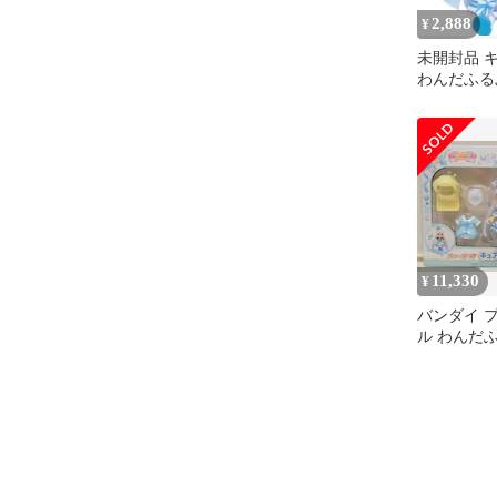
2,888
¥
未開封品 
わんだふる
ュアフレン
11,330
¥
バンダイ 
ル わんだ
あ! キュ