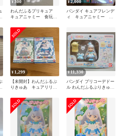
300
2,000
¥
¥
ュ
わんだふるプリキュア
バンダイ キュアフレンデ
ぷ
キュアニャミー 食玩
ィ キュアニャミー プ
フィギュア
リキュアスタイル わん
だふる
1,299
11,330
¥
¥
ぷ
【未開封】わんだふるぷ
バンダイ プリコーデドー
りきゅあ キュアリリィ
ル わんだふるぷりきゅ
ン＆キュアニャミー フィ
あ! キュアニャミー
ギュアセット