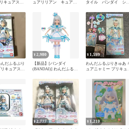
リキュアスタ
ュアリリアン キュアニ
タイル バンダイ シ
アフレンディ
ャミー 人形 わんだふる
イニーキャッツパク
アン キュアニ
ぷりきゅあ
人形
2,980
1,599
¥
¥
わんだふるぷり
【新品】[バンダイ
わんだふるぷりきゅあ 
プリキュアスタ
(BANDAI)] わんだふるぷ
ュアニャミー プリキュ
アニャミー
りきゅあ！ プリキュアス
スタイル 缶バッジ
タイル キュアニャミー
2,777
1,210
¥
¥