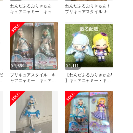
！
わんだふるぷりきゅあ
わんだふるぷりきゅあ！
ア
キュアニャミー キュア
プリキュアスタイル キュ
ッ
リリアン
アニャミー バンダイ 人
形
1,650
1,111
¥
¥
だ
プリキュアスタイル キ
【わんだふるぷりきゅあ!
キ
ャアニャミー キュアリ
】キュアニャミー・キュ
ト
リアン ドール わんだ
アフレンディ 2点セット
ふるぷりきゅあ