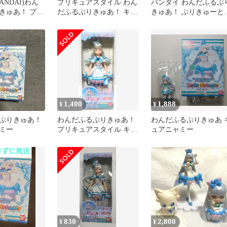
ANDAI)わん
プリキュアスタイル わん
バンダイ わんだふるぷ
きゅあ！ プリ
だふるぷりきゅあ！ キュ
きゅあ！ ぷりきゅーと
ル キュアニャ
アニャミー キュアリリア
キュアニャミーセット
ン
1,400
1,888
¥
¥
ぷりきゅあ！
わんだふるぷりきゅあ！
わんだふるぷりきゅあ 
ミー
プリキュアスタイル キュ
ュアニャミー
アニャミー 新品 バンダ
イ 人形
830
2,800
¥
¥