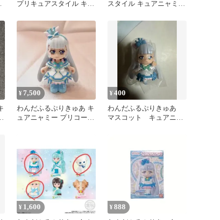
ャ
プリキュアスタイル キュ
スタイル キュアニャミー
ト
アニャミー
わんだふるぷりきゅあ!
ドール おもちゃ 【040-
260806-SH-24-hon】
7,500
400
¥
¥
キ
わんだふるぷりきゅあ キ
わんだふるぷりきゅあ
ア
ュアニャミー プリコーデ
マスコット キュアニャ
ドール
ミー
1,600
888
¥
¥