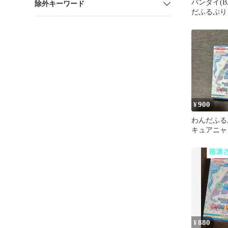
バンダイ(B
除外キーワード
だふるぷり
コーデドー
ミー
900
¥
わんだふる
キュアニャ
880
¥