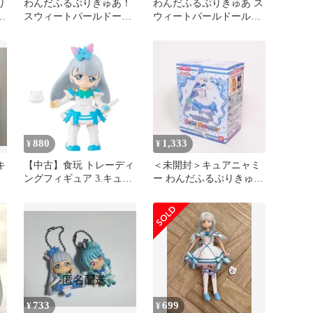
り
わんだふるぷりきゅあ！
わんだふるぷりきゅあ ス
スウィートパールドール
ウィートパールドール2
キュアニャミーセット
キュアニャミー
880
1,333
¥
¥
キ
【中古】食玩 トレーディ
＜未開封＞キュアニャミ
ングフィギュア 3.キュア
ー わんだふるぷりきゅ
ニャミーセット 「わんだ
あ！キューティーフィギ
ふるぷりきゅあ! ぷりき
ュア 食玩
ゅ～と」
733
699
¥
¥