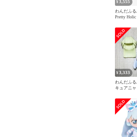
3,555
¥
わんだふる
Pretty H
ー
3,333
¥
わんだふる
キュアニャ
デドール