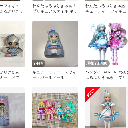
ーフィギュ
わんだふるぷりきゅあ！
わんだふるぷりきゅあ
ふるぷりきゅ
プリキュアスタイル キュ
キューティー フィギュ
ニャミー
アニャミー 新品 バンダ
キュアニャミー 3体セ
イ 人形
ト
444
1,480
¥
現在 ¥
るぷりきゅあ
キュアニャミー スウィ
バンダイ BANDAI わん
ミー おでか
ートパールドール
ふるぷりきゅあ！ プリ
ト セット
ュアスタイル 2体セッ