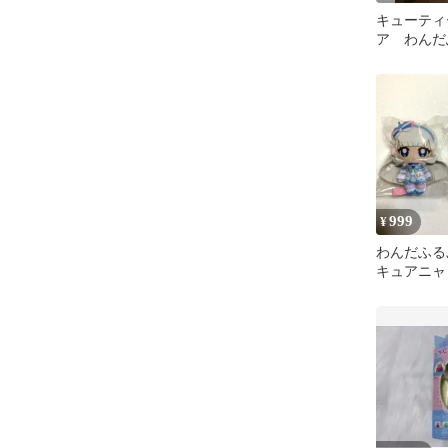
キューティ
ア わんだ
あ キュア
999
¥
わんだふ
キュアニャ
けマスコッ