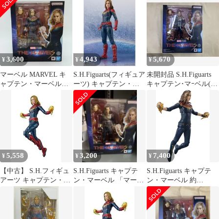
ンマーベル
3,600
4,943
5,670
¥
¥
¥
マーベル MARVEL キ
S.H.Figuarts(フィギュア
未開封品 S.H.Figuarts
ャプテン・マーベル
ーツ) キャプテン・マ
キャプテン･マｰベル(マ
ザ・マーベルズ
ーベル 完成品 可動フィ
ｰベルズ) マｰベルズ
S.H.Figuarts フィギュア
ギュア バンダイスピリ
バンダイスピリッツ
ッツ
BANDAI SPIRITS SHフ
ィギュアーツ アベンジ
ャーズ MCU グッズ
【未開封】F-9-6
5,558
3,200
7,400
¥
¥
¥
【中古】 S.H.フィギュ
S.H.Figuarts キャプテ
S.H.Figuarts キャプテ
アーツ キャプテン・マ
ン・マーベル 「マーベ
ン・マーベル 約
ーベル 約150mm
ルズ」
150mmTAMASHII
PVC&ABS製 塗装済み
NATIONS S.H.フィギュ
可動フィギュア
アーツ 塗装済み可動フ
ィギュア