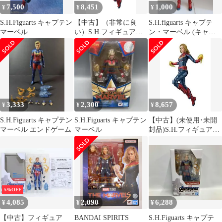
7,500
8,451
1,000
¥
¥
¥
S.H.Figuarts キャプテン
【中古】（非常に良
S.H.figuarts キャプテ
マーベル
い）S.H.フィギュアー
ン・マーベル (キャプ
ツ キャプテン・マーベ
テン・マーベル)
ル 約150mm PVC&ABS
製 塗装済み可動フィギ
ュア
3,333
2,300
8,657
¥
¥
¥
S.H.Figuarts キャプテン
S.H.Figuarts キャプテン
【中古】(未使用･未開
マーベル エンドゲーム
マーベル
封品)S.H.フィギュアー
ツ キャプテン・マーベ
ル 約150mm PVC&ABS
製 塗装済み可動フィギ
ュア
5%OFF
4,085
2,090
6,288
¥
¥
¥
【中古】フィギュア
BANDAI SPIRITS
S.H.Figuarts キャプテ