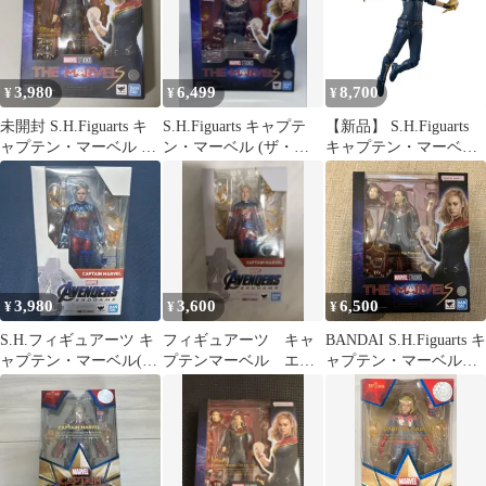
3,980
6,499
8,700
¥
¥
¥
未開封 S.H.Figuarts キ
S.H.Figuarts キャプテ
【新品】 S.H.Figuarts
ャプテン・マーベル フ
ン・マーベル (ザ・マ
キャプテン・マーベル
ィギュアーツ
ーベルズ) 新品・未開
(マーベルズ) 塗装済み
封
フィギュア 倉庫
3,980
3,600
6,500
¥
¥
¥
S.H.フィギュアーツ キ
フィギュアーツ キャ
BANDAI S.H.Figuarts キ
ャプテン・マーベル(ア
プテンマーベル エン
ャプテン・マーベル
ベンジャーズ/エンドゲ
ドゲーム
(ザ・マーベルズ)
ーム)