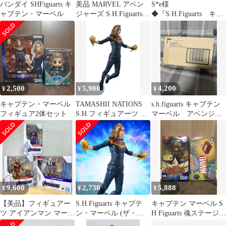
バンダイ SHFiguarts キ
美品 MARVEL アベン
S*e様
ャプテン・マーベル
ジャーズ S.H.Figuarts
◆『S.H.Figuarts キャ
フィギュア キャプテ
プテン・マーベル（映
ン・マーベル （マーベ
画「マーベルズ」
ルズ） バンダイ
2,500
5,900
4,200
¥
¥
¥
キャプテン・マーベル
TAMASHII NATIONS
s.h.figuarts キャプテン
フィギュア2体セット
S.H.フィギュアーツ キ
マーベル アベンジャ
ャプテン・マーベル(マ
ーズ エンドゲーム
ーベルズ) 約150mm
ABS&PVC製 塗装済み
可動フィギュア
9,600
2,730
5,888
¥
¥
¥
【美品】フィギュアー
S.H.Figuarts キャプテ
キャプテン マーベル S
ツ アイアンマン マーベ
ン・マーベル (ザ・マ
H Figuarts 魂ステージ
ルレスキュー キャプテ
ーベルズ) 未開封品
セット