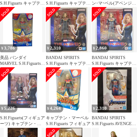
S.H.Figuarts キャプテ
S.H.Figuarts キャプテ
ン･マｰベル(アベンジャ
ン・マーベル 「アベン
ン・マーベル(マーベル
ｰズ/エンドゲｰム) アベ
ジャーズ/エンドゲー
ズ)
ンジャｰズ/エンドゲｰム
ム」 魂ウェブ商店限定
3,786
2,310
2,860
¥
¥
¥
美品 バンダイ
BANDAI SPIRITS
BANDAI SPIRITS
MARVEL S.H.Figuarts
S.H.Figuarts キャプテ
S.H.Figuarts キャプテ
キャプテン・マーベル
ン・マーベル(マーベル
ン・マーベル(マーベル
フィギュア
ズ)
ズ)
5,226
4,264
2,310
¥
¥
¥
S.H.Figuarts(フィギュア
キャプテン・マーベル
BANDAI SPIRITS
ーツ) キャプテン・マ
S.H.Figuarts フィギュア
S.H.Figuarts AVENGERS
ーベル(マーベルズ) 完
ENDGAME キャプテ
成品 可動フィギュア バ
ン・マーベル