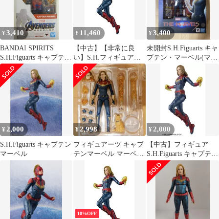
3,410
11,460
3,400
¥
¥
¥
BANDAI SPIRITS
【中古】【非常に良
未開封S.H.Figuarts キャ
S.H.Figuarts キャプテ
い】S.H.フィギュアー
プテン・マーベル(マー
ン・マーベル
ツ キャプテン・マーベ
ベルズ) マーベルズ
ル 約150mm PVC&ABS
製 塗装済み可動フィギ
ュア
2,000
2,998
2,000
¥
¥
¥
S.H.Figuarts キャプテン
フィギュアーツ キャプ
【中古】フィギュア
マーベル
テンマーベル マーベル
S.H.Figuarts キャプテ
ズ
ン・マーベル 「キャプ
テン・マーベル」
10%OFF