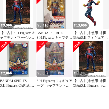
ンダイスピリッツ
9,900
3,410
13,090
¥
¥
¥
【中古】S.H.Figuarts キ
BANDAI SPIRITS
【中古】(未使用･未開
ャプテン・マーベル
S.H.Figuarts キャプテ
封品)S.H.フィギュアー
（アベンジャーズエン
ン・マーベル
ツ キャプテン・マーベ
ドゲーム）全高約
ル 約150mm PVC&ABS
150mm 可動フィギュア
製 塗装済み可動フィギ
ュア
2,860
3,682
11,880
¥
¥
¥
BANDAI SPIRITS
S.H.Figuarts(フィギュア
【中古】(未使用･未開
S.H.Figuarts CAPTAIN
ーツ) キャプテン・マ
封品)S.H.Figuarts キャ
MARVEL キャプテン・
ーベル 完成品 可動フィ
プテン・マーベル（ア
マーベル
ギュア バンダイスピリ
ベンジャーズエンドゲ
ッツ
ーム）全高約150mm 可
動フィギュア