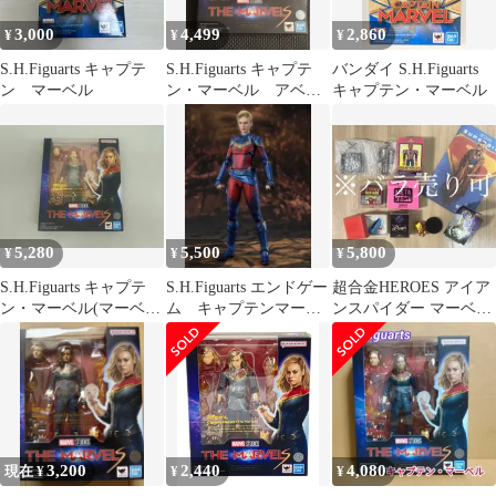
3,000
4,499
2,860
¥
¥
¥
S.H.Figuarts キャプテ
S.H.Figuarts キャプテ
バンダイ S.H.Figuarts
ン マーベル
ン・マーベル アベン
キャプテン・マーベル
ジャーズ フィギュア
5,280
5,500
5,800
¥
¥
¥
S.H.Figuarts キャプテ
S.H.Figuarts エンドゲー
超合金HEROES アイア
ン・マーベル(マーベル
ム キャプテンマーベ
ンスパイダー マーベル
ズ) マーベルズ
ル
ズ 当選品 グッズ セッ
ト
3,200
2,440
4,080
現在 ¥
¥
¥