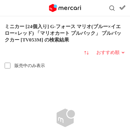
ミニカー [24個入り] G-フォース マリオ(ブルー×イエ
ロー×レッド) 「マリオカート プルバック」 プルバッ
クカー [TV053M] の検索結果
並び替え
販売中のみ表示