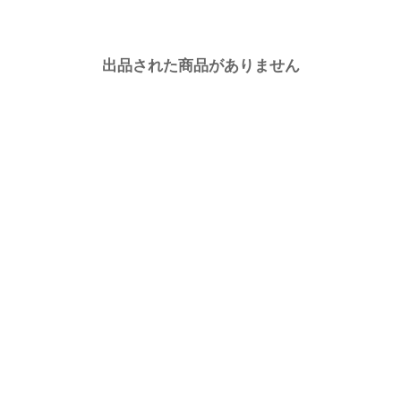
出品された商品がありません