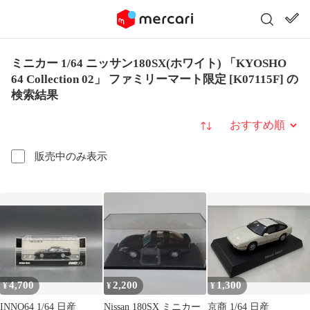
ミニカー 1/64 ニッサン180SX(ホワイト) 「KYOSHO
64 Collection 02」 ファミリーマート限定 [K07115F] の
検索結果
並び替え
販売中のみ表示
4,700
2,200
1,300
¥
¥
¥
INNO64 1/64 日産
Nissan 180SX ミニカー
京商 1/64 日産