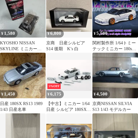
1,580
6,800
5,500
¥
¥
¥
KYOSHO NISSAN
京商 日産シルビア
関村製作所 1/64トミー
SKYLINE ミニカー
S14 後期 K’s 白
テックミニカー 180sx
1/64
TypeX風 エアロ 白
5%OFF
1,450
6,175
4,500
¥
¥
¥
日産 180SX RS13 1989
【中古】ミニカー 1/64
京商NISSAN SILVIA
1/43 日産名車
日産 シルビア 180SX
S13 1/43 モデルカー
RHD(ホワイト)
[64B0303]