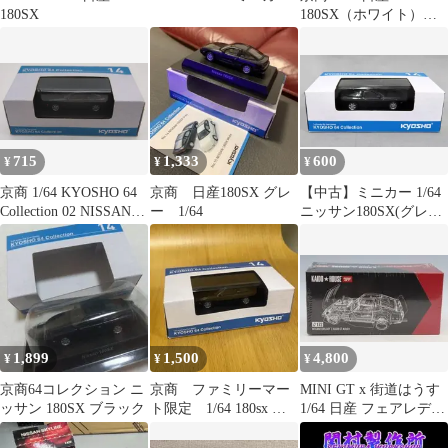
180SX
180SX（ホワイト）／
箱なし・台座付き
715
1,333
600
¥
¥
¥
京商 1/64 KYOSHO 64
京商 日産180SX グレ
【中古】ミニカー 1/64
Collection 02 NISSAN
ー 1/64
ニッサン180SX(グレー)
180SX/GRAY No.14
「KYOSHO 64
Collection 02」 ファミ
リーマート限定
[K07115E]
1,899
1,500
4,800
¥
¥
¥
京商64コレクション ニ
京商 ファミリーマー
MINI GT x 街道はうす
ッサン 180SX ブラック
ト限定 1/64 180sx ブ
1/64 日産 フェアレディ
ラック
Z アドバン S30