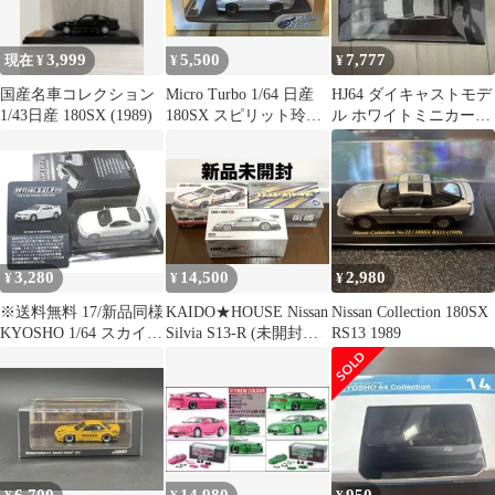
3,999
5,500
7,777
現在 ¥
¥
¥
国産名車コレクション
Micro Turbo 1/64 日産
HJ64 ダイキャストモデ
1/43日産 180SX (1989)
180SX スピリット玲
ル ホワイトミニカー
MIYABI
AE86
3,280
14,500
2,980
¥
¥
¥
※送料無料 17/新品同様
KAIDO★HOUSE Nissan
Nissan Collection 180SX
KYOSHO 1/64 スカイラ
Silvia S13-R (未開封品3
RS13 1989
イン & GTR NEOミニ
点)
カーコレクション ◇
SKYLINE GT-R
(BCNR33) ホワイト
▼8F