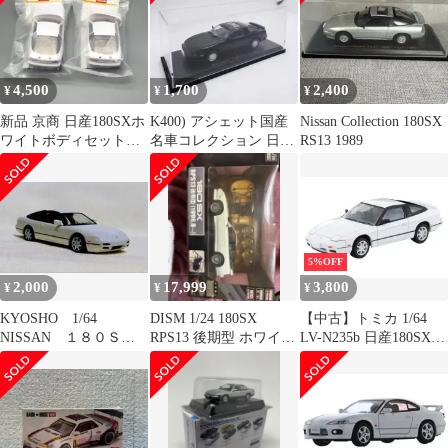
4,500
1,700
2,400
¥
¥
¥
新品 京商 日産180SXホ
K400) アシェット国産
Nissan Collection 180SX
ワイトボディセット
名車コレクション 日
RS13 1989
MZN179 2個セット
産 180SX
5%OFF
2,000
17,999
3,800
¥
¥
¥
KYOSHO 1/64
DISM 1/24 180SX
【中古】トミカ 1/64
NISSAN １８０ＳＸ
RPS13 後期型 ホワイ
LV-N235b 日産180SX
（RPS13） ✽ファミ
ト 新品未開封
TYPE-II(ホワイト)
マ限定
「トミカリミテッドヴ
ィンテージNEO」
[315056]