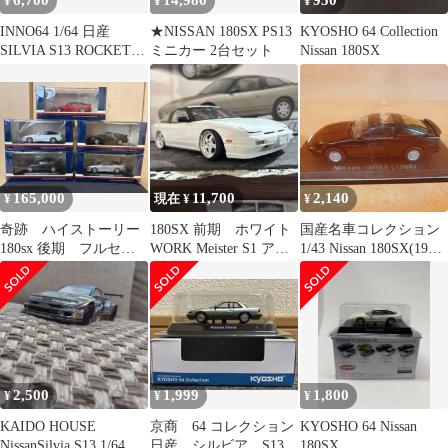
6,700
14,980
950
¥
¥
¥
INNO64 1/64 日産
★NISSAN 180SX PS13
KYOSHO 64 Collection
SILVIA S13 ROCKET
ミニカー 2台セット
Nissan 180SX
BUNNY
165,000
11,700
2,140
¥
現在 ¥
¥
奇跡 ハイストーリー
180SX 前期 ホワイト
国産名車コレクション
180sx 後期 フルセッ
WORK Meister S1 アオ
1/43 Nissan 180SX(1989)
ト 未開封 ドリフト
シマ 1/24
mf203▲
2,500
1,999
1,800
¥
¥
¥
KAIDO HOUSE
京商 64 コレクション
KYOSHO 64 Nissan
NissanSilvia S13 1/64
日産 シルビア S13
180SX