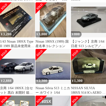
エンジンなし
3,200
3,000
800
¥
¥
¥
1/43 Nissan 180SX Type
Nissan 180SX (1989) 国
【ジャンク】京商 1/64
II 1989 新品未使用未開
産名車コレクション
日産 S13 シルビア／サ
封
イドミラー片側欠品・
箱なし
2,888
2,300
1,300
¥
¥
¥
京商 1/64 180SX 2台セ
Nissan Silvia S13 ミニカ
NISSAN SILVIA
ット 黒白 未開封 箱傷
ー ホワイト 1/64
180SX S14 K's AERO ミ
み
ニカー