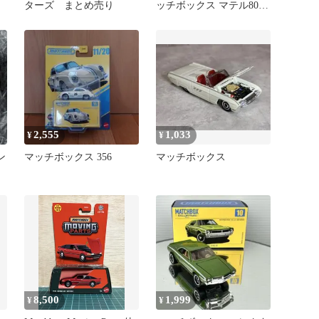
ターズ まとめ売り
ッチボックス マテル80周
年 4パック [JHB37-9864]
2,555
1,033
¥
¥
ン
マッチボックス 356
マッチボックス
8,500
1,999
¥
¥