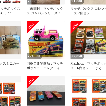
799
1,800
¥
¥
 マッチボックス
【未開封】マッチボック
マッチボックス コレク
OX) アソート
ス ジャパンシリーズ 2台
ーズ 2台セット
台セット】マ
セット
ックフライデー
24,500
2,850
¥
¥
クスミニカー
同梱ご希望商品：マッチ
Matchbox マッチボッ
ボックス・コレクティブ
ス 6台セット まとめ
ルズとスーパーファスト
売り 未開封
合計7台