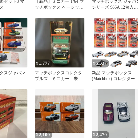
めセット8 マ
【新品】ミニカー 1/64 マ
マッチボックス ジャパ
ス
ッチボックス ベーシック
シリーズ 986A 12台入り
カー 2026 Gアソート
BOX HFF78
[30782-987G]
1,777
5,337
¥
¥
クスジャパン
マッチボックスコレクタ
新品 マッチボックス
ブルズ ミニカー 未使
(Matchbox) コレクター
用品
アソート -70周年スペシ
ャルエディション【ミ
カー8台入り BOX販売
【3才~】 986S-GBJ48
2,100
2,470
¥
¥