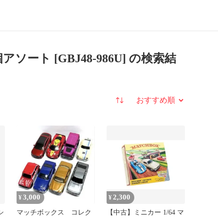
ソート [GBJ48-986U] の検索結
並び替え
3,000
2,300
¥
¥
シ
マッチボックス コレク
【中古】ミニカー 1/64 マ