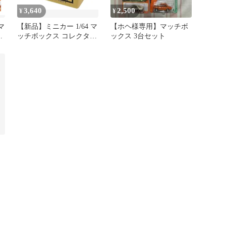
3,640
2,500
¥
¥
マ
【新品】ミニカー 1/64 マ
【ホヘ様専用】マッチボ
ッチボックス コレクター
ックス 3台セット
ズ 8個アソート [GBJ48-
987B]