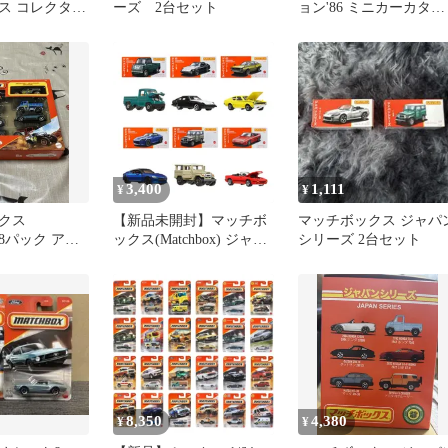
ス コレクター
ーズ 2台セット
ョン'86 ミニカーカタロ
ト [GBJ48-
グ
3,400
1,111
¥
¥
クス
【新品未開封】マッチボ
マッチボックス ジャパ
x) 8パック アソ
ックス(Matchbox) ジャパ
シリーズ 2台セット
81
ンシリーズ アソート 乗
り物おもちゃ ミニカー
12台入り BOX販売 3歳か
ら マルチ 986G-HFF78
8,350
4,380
¥
¥