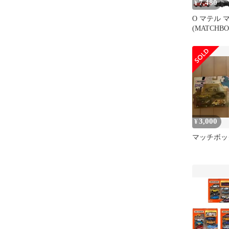
7,480
¥
O マテル
(MATCHB
セット【８
テル ブラ
クリスマス
3,000
¥
マッチボッ