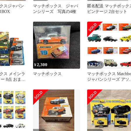
クスジャパン
マッチボックス ジャパ
匿名配送 マッチボック
BOX
ンシリーズ 写真の4種
ビンテージ 2台セット
2,300
2,750
¥
¥
クス メインラ
マッチボックス
マッチボックス Matchbo
ー 8点 おまと
ジャパンシリーズ アソ
 C11527455
ト 乗り物おもちゃ ミニ
カー 12台入り BOX販売
マルチ 986G-HFF78