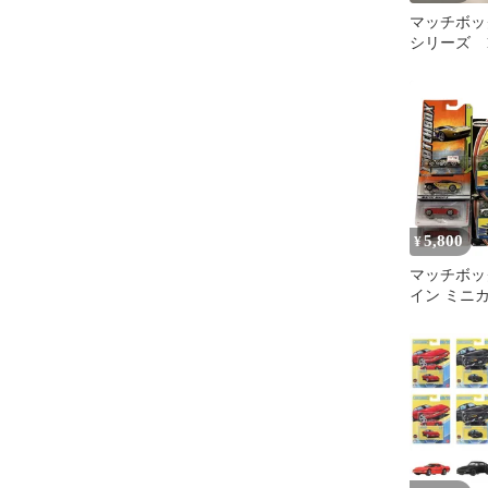
マッチボッ
シリーズ 1
5,800
¥
マッチボッ
イン ミニカ
めセット 中古