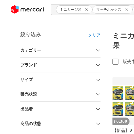
ンツにスキップ
ミニカー 1/64
マッチボックス
絞り込み
ミニカー
クリア
果
カテゴリー
販売
ブランド
サイズ
販売状況
出品者
6,360
¥
商品の状態
【新品】ミニ