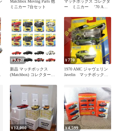
ン
Matchbox Moving Parts 他
マッチボックス コレクタ
ミニカー 7台セット
ー ミニカー ‘70 AMC
ジャベリン
9,623
770
¥
¥
新品 マッチボックス
1970 AMC ジャヴェリン
ズ
(Matchbox) コレクターズ
Javelin マッチボック
アソート 乗り物おもちゃ
ス コレクターズ
ニ
ミニカー 8台入り BOX販
】
売 3歳から マルチ GBJ48-
987F
12,000
4,599
¥
¥