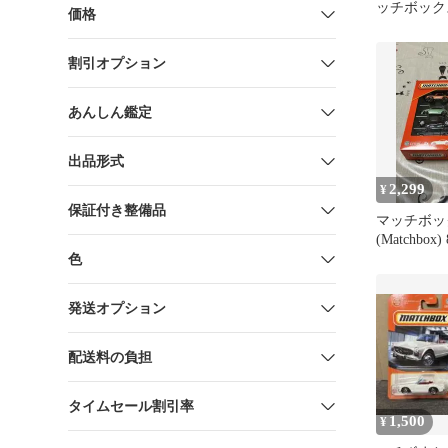
ッチボック
価格
ズ 8個アソー
987G]
割引オプション
あんしん鑑定
出品形式
2,299
¥
保証付き整備品
マッチボッ
(Matchbo
ート HVR
色
発送オプション
配送料の負担
タイムセール割引率
1,500
¥