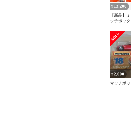
13,200
¥
【新品】ミニ
ッチボックス
個アソート [
986L]
2,000
¥
マッチボック