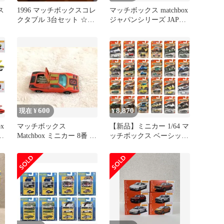
ス
1996 マッチボックスコレ
マッチボックス matchbox
クタブル 3台セット ☆マ
ジャパンシリーズ JAPAN
ッチボックス最上位モデ
SERIES
ル☆
600
8,870
現在 ¥
¥
x
マッチボックス
【新品】ミニカー 1/64 マ
ー
Matchbox ミニカー 8番 レ
ッチボックス ベーシック
ッド
カー 2026 Hアソート
[30782-987H]