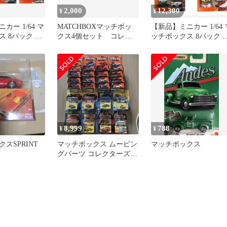
2,000
12,300
¥
¥
カー 1/64 マ
MATCHBOXマッチボッ
【新品】ミニカー 1/64 
 8パック 6
クス4個セット コレク
ッチボックス 8パック 6
HVR81-
ション
個アソート [HVR81-
986M]
8,999
788
¥
¥
スSPRINT
マッチボックス ムービン
マッチボックス
グパーツ コレクターズ
合計24台セット 未開封