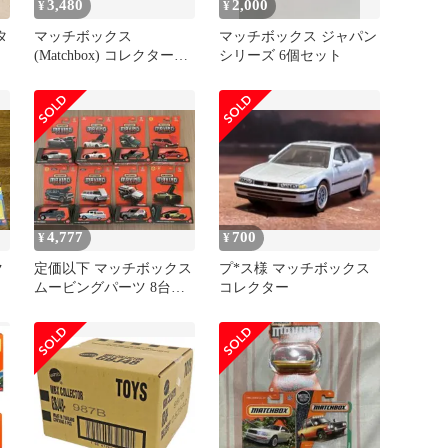
3,480
2,000
¥
¥
タ
マッチボックス
マッチボックス ジャパン
(Matchbox) コレクターズ
シリーズ 6個セット
アソート 8台入り
4,777
700
¥
¥
ク
定価以下 マッチボックス
プ*ス様 マッチボックス
ムービングパーツ 8台ま
コレクター
とめてセット 未開封