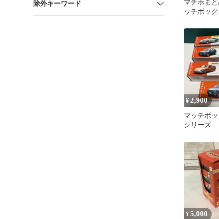
マチボまと
除外キーワード
ッチボック
2,900
¥
マッチボッ
シリーズ
5,000
¥